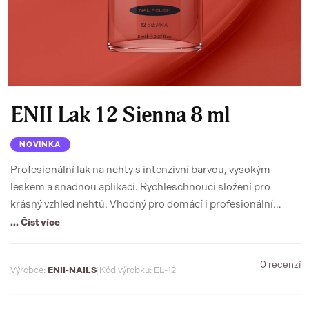
ENII Lak 12 Sienna 8 ml
NOVINKA
Profesionální lak na nehty s intenzivní barvou, vysokým
leskem a snadnou aplikací. Rychleschnoucí složení pro
krásný vzhled nehtů. Vhodný pro domácí i profesionální
použití.
... Číst více
0 recenzí
Výrobce:
ENII-NAILS
|
Kód výrobku: EL-12