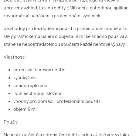
Dopřejte svým nehtům výraznou barvu, elegantní lesk a
upravený vzhled. Lak na nehty ENII nabízí pohodlnou aplikaci,
rovnoměrné nanášení a profesionální výsledek.
Je vhodný pro každodenní použití i profesionální manikúru.
Díky praktickému balení o objemu 8 ml se snadno používá a
stane se nepostradatelnou součástí každé nehtové výbavy.
Vlastnosti:
intenzivní barevný odstín
vysoký lesk
snadná aplikace
rychleschnoucí složení
vhodný pro domácí i profesionální použití
objem 8 ml
Použití:
Naneste na čisté a odmaštěné nehty jednu až dvě vrstvy laku.