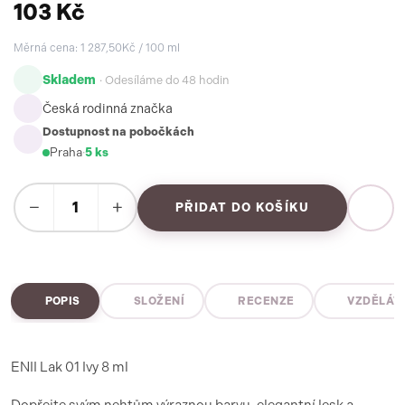
103 Kč
Měrná cena: 1 287,50Kč / 100 ml
Skladem
· Odesíláme do 48 hodin
Česká rodinná značka
Dostupnost na pobočkách
Praha
·
5 ks
−
+
PŘIDAT DO KOŠÍKU
POPIS
SLOŽENÍ
RECENZE
VZDĚLÁV
ENII Lak 01 Ivy 8 ml