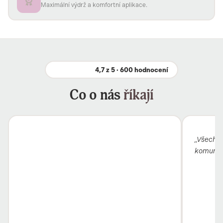
Maximální výdrž a komfortní aplikace.
4,7 z 5 · 600 hodnocení
Co o nás
říkají
„Všechno
komunika