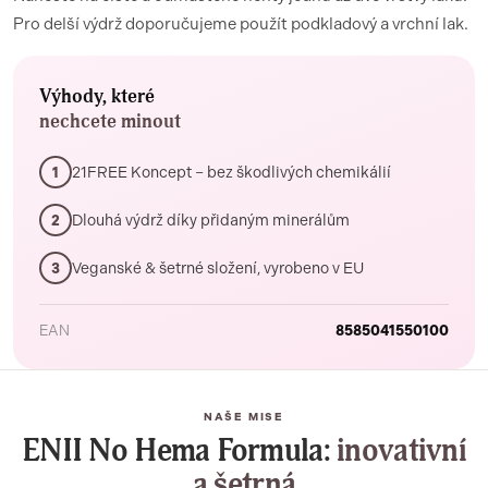
Pro delší výdrž doporučujeme použít podkladový a vrchní lak.
Výhody, které
nechcete minout
21FREE Koncept – bez škodlivých chemikálií
1
Dlouhá výdrž díky přidaným minerálům
2
Veganské & šetrné složení, vyrobeno v EU
3
EAN
8585041550100
NAŠE MISE
ENII No Hema Formula:
inovativní
a šetrná