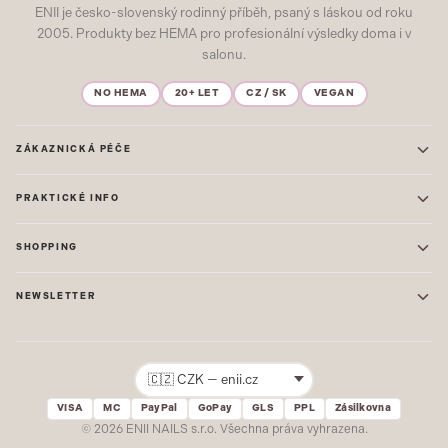
ENII je česko-slovenský rodinný příběh, psaný s láskou od roku
2005. Produkty bez HEMA pro profesionální výsledky doma i v
salonu.
NO HEMA
20+ LET
CZ / SK
VEGAN
ZÁKAZNICKÁ PÉČE
Kontakt
PRAKTICKÉ INFO
Časté dotazy
Blog & Inspirace
Prodejna: Praha
Mapa stránek
SHOPPING
Prodejna: Uherské Hradiště
O nás
ONE STEP
Ochrana osobních údajů
NEWSLETTER
GEL LAKY
Obchodní podmínky
STARTOVACÍ SADY
Novinky, tipy a inspirace přímo do vašeho e-mailu. Jako první.
Reklamace
STAVEBNÍ MATERIÁL
Přihlásit
VISA
MC
PayPal
GoPay
GLS
PPL
Zásilkovna
Žádný spam. Odhlásit se lze kdykoliv.
© 2026 ENII NAILS s.r.o. Všechna práva vyhrazena.