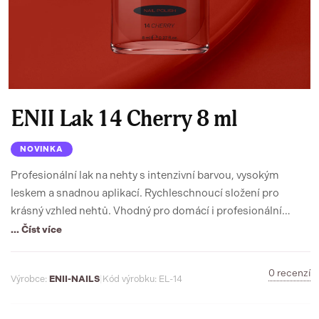
ENII Lak 14 Cherry 8 ml
NOVINKA
Profesionální lak na nehty s intenzivní barvou, vysokým
leskem a snadnou aplikací. Rychleschnoucí složení pro
krásný vzhled nehtů. Vhodný pro domácí i profesionální
použití.
... Číst více
0 recenzí
Výrobce:
ENII-NAILS
|
Kód výrobku: EL-14