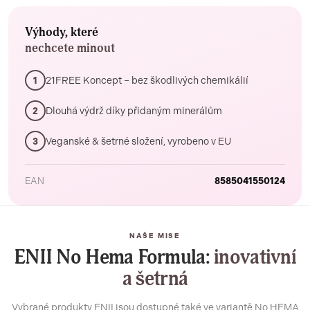
Výhody, které
nechcete minout
21FREE Koncept – bez škodlivých chemikálií
1
Dlouhá výdrž díky přidaným minerálům
2
Veganské & šetrné složení, vyrobeno v EU
3
EAN
8585041550124
NAŠE MISE
ENII No Hema Formula:
inovativní
a šetrná
Vybrané produkty ENII jsou dostupné také ve variantě No HEMA