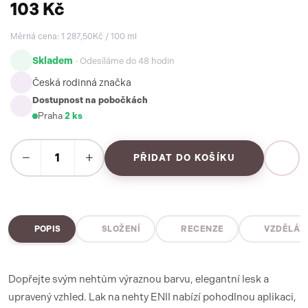
103 Kč
Měrná cena: 1 287,50Kč / 100 ml
Skladem
· Odesíláme do 48 hodin
Česká rodinná značka
Dostupnost na pobočkách
Praha
·
2 ks
−
+
PŘIDAT DO KOŠÍKU
POPIS
SLOŽENÍ
RECENZE
VZDĚLÁV
Dopřejte svým nehtům výraznou barvu, elegantní lesk a
upravený vzhled. Lak na nehty ENII nabízí pohodlnou aplikaci,