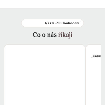
4,7 z 5 · 600 hodnocení
Co o nás
říkají
„Super k