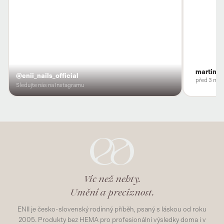
martina
@enii_nails_official
před 3 měs
Sledujte nás na Instagramu
Víc než nehty.
Umění a preciznost.
ENII je česko-slovenský rodinný příběh, psaný s láskou od roku
2005. Produkty bez HEMA pro profesionální výsledky doma i v