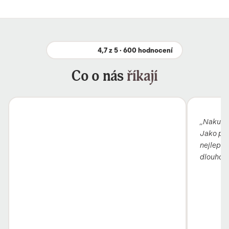
4,7 z 5 · 600 hodnocení
Co o nás
říkají
„Nakupuj
Jako pro
nejlepší 
dlouho, 