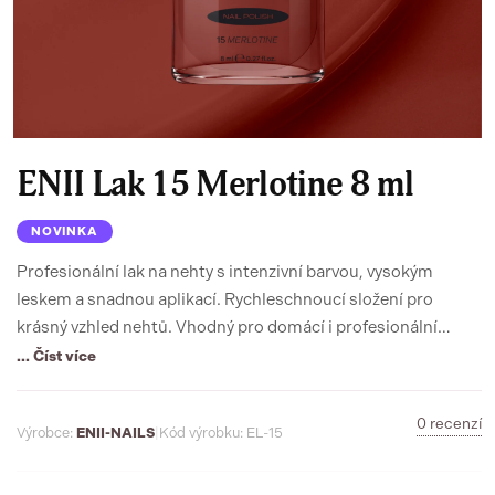
ENII Lak 15 Merlotine 8 ml
NOVINKA
Profesionální lak na nehty s intenzivní barvou, vysokým
leskem a snadnou aplikací. Rychleschnoucí složení pro
krásný vzhled nehtů. Vhodný pro domácí i profesionální
použití.
... Číst více
0 recenzí
Výrobce:
ENII-NAILS
|
Kód výrobku: EL-15