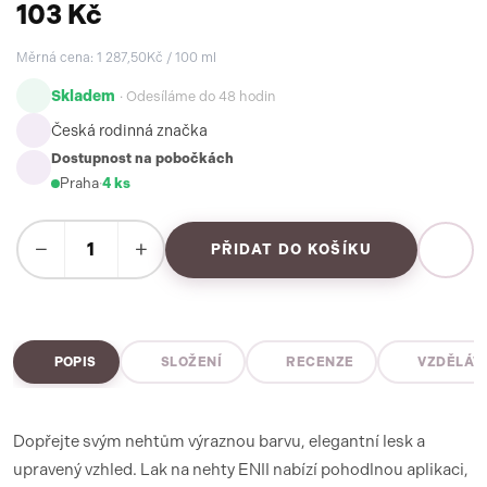
103 Kč
Měrná cena: 1 287,50Kč / 100 ml
Skladem
· Odesíláme do 48 hodin
Česká rodinná značka
Dostupnost na pobočkách
Praha
·
4 ks
−
+
PŘIDAT DO KOŠÍKU
POPIS
SLOŽENÍ
RECENZE
VZDĚLÁV
Dopřejte svým nehtům výraznou barvu, elegantní lesk a
upravený vzhled. Lak na nehty ENII nabízí pohodlnou aplikaci,