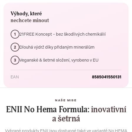
Výhody, které
nechcete minout
21FREE Koncept – bez škodlivých chemikálií
1
Dlouhá výdrž díky přidaným minerálům
2
Veganské & šetrné složení, vyrobeno v EU
3
EAN
8585041550131
NAŠE MISE
ENII No Hema Formula:
inovativní
a šetrná
Vybrané produkty ENII jsou dostupné také ve variantě No HEMA