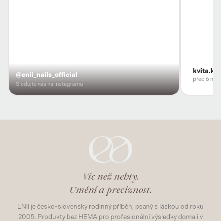
kvita.ko
@enii_nails_official
před 6 měs
Sledujte nás na Instagramu
Víc než nehty.
Umění a preciznost.
ENII je česko-slovenský rodinný příběh, psaný s láskou od roku
2005. Produkty bez HEMA pro profesionální výsledky doma i v