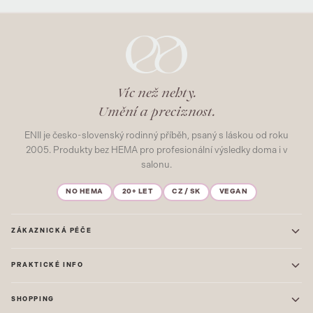
Víc než nehty.
Umění a preciznost.
ENII je česko-slovenský rodinný příběh, psaný s láskou od roku
2005. Produkty bez HEMA pro profesionální výsledky doma i v
salonu.
NO HEMA
20+ LET
CZ / SK
VEGAN
ZÁKAZNICKÁ PÉČE
Kontakt
PRAKTICKÉ INFO
Časté dotazy
Blog & Inspirace
Prodejna: Praha
Mapa stránek
SHOPPING
Prodejna: Uherské Hradiště