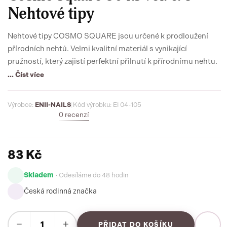
Nehtové tipy
Nehtové tipy COSMO SQUARE jsou určené k prodloužení
přírodních nehtů. Velmi kvalitní materiál s vynikající
pružností, který zajistí perfektní přilnutí k přírodnímu nehtu.
... Číst více
Výrobce:
ENII-NAILS
|
Kód výrobku: EI 04-105
0 recenzí
83 Kč
Skladem
· Odesíláme do 48 hodin
Česká rodinná značka
−
+
PŘIDAT DO KOŠÍKU