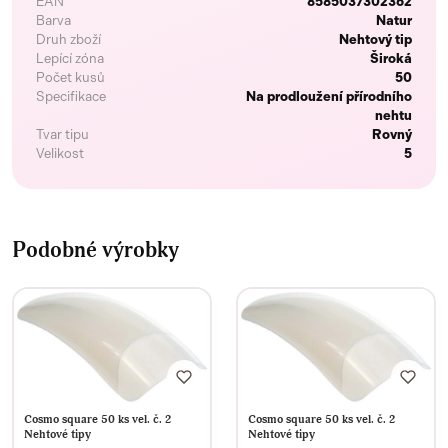
EAN
8585037302362
Barva
Natur
Druh zboží
Nehtový tip
Lepící zóna
Široká
Počet kusů
50
Specifikace
Na prodloužení přírodního
nehtu
Tvar tipu
Rovný
Velikost
5
Podobné výrobky
Cosmo square 50 ks vel. č. 2
Cosmo square 50 ks vel. č. 2
Nehtové tipy
Nehtové tipy