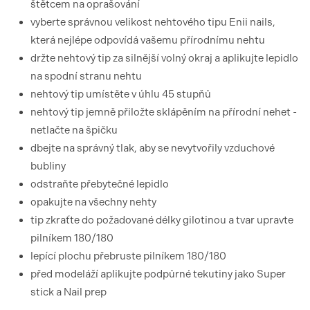
štětcem na oprašování
vyberte správnou velikost nehtového tipu Enii nails,
která nejlépe odpovídá vašemu přírodnímu nehtu
držte nehtový tip za silnější volný okraj a aplikujte lepidlo
na spodní stranu nehtu
nehtový tip umístěte v úhlu 45 stupňů
nehtový tip jemně přiložte sklápěním na přírodní nehet -
netlačte na špičku
dbejte na správný tlak, aby se nevytvořily vzduchové
bubliny
odstraňte přebytečné lepidlo
opakujte na všechny nehty
tip zkraťte do požadované délky gilotinou a tvar upravte
pilníkem 180/180
lepící plochu přebruste pilníkem 180/180
před modeláží aplikujte podpůrné tekutiny jako Super
stick a Nail prep