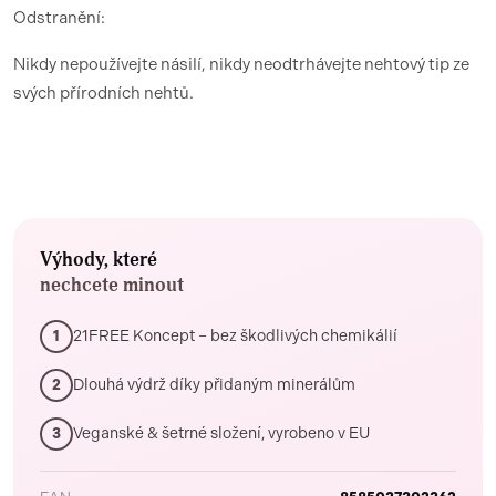
Odstranění:
Nikdy nepoužívejte násilí, nikdy neodtrhávejte nehtový tip ze
svých přírodních nehtů.
Výhody, které
nechcete minout
21FREE Koncept – bez škodlivých chemikálií
1
Dlouhá výdrž díky přidaným minerálům
2
Veganské & šetrné složení, vyrobeno v EU
3