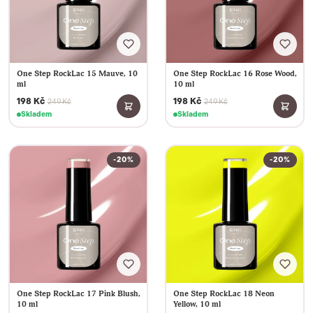
One Step RockLac 15 Mauve, 10
One Step RockLac 16 Rose Wood,
ml
10 ml
198 Kč
198 Kč
249 Kč
249 Kč
Skladem
Skladem
-20%
-20%
One Step RockLac 17 Pink Blush,
One Step RockLac 18 Neon
10 ml
Yellow, 10 ml