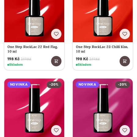
One Step RockLac 22 Red Flag,
One Step RockLac 23 Chilli Kiss,
10 ml
10 ml
198 Kč
198 Kč
249 Kč
249 Kč
Skladem
Skladem
NOVINKA
-20%
NOVINKA
-20%