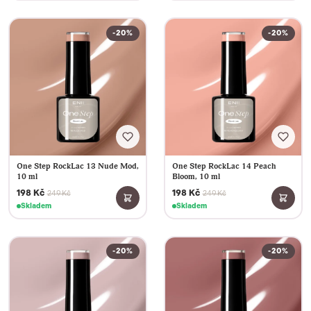
-20%
-20%
One Step RockLac 13 Nude Mod,
One Step RockLac 14 Peach
10 ml
Bloom, 10 ml
198 Kč
198 Kč
249 Kč
249 Kč
Skladem
Skladem
-20%
-20%