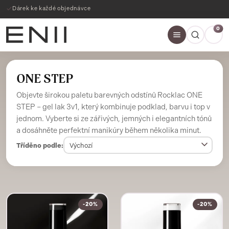
Dárek ke každé objednávce
0
ONE STEP
Objevte širokou paletu barevných odstínů Rocklac ONE
STEP – gel lak 3v1, který kombinuje podklad, barvu i top v
jednom. Vyberte si ze zářivých, jemných i elegantních tónů
a dosáhněte perfektní manikúry během několika minut.
Tříděno podle:
-20%
-20%