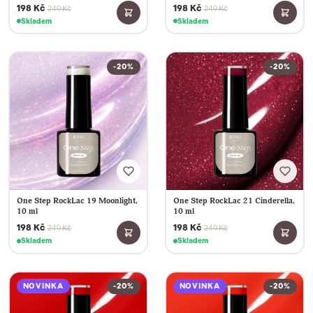
198 Kč
198 Kč
249 Kč
249 Kč
Skladem
Skladem
-20%
-20%
One Step RockLac 19 Moonlight,
One Step RockLac 21 Cinderella,
10 ml
10 ml
198 Kč
198 Kč
249 Kč
249 Kč
Skladem
Skladem
NOVINKA
-20%
NOVINKA
-20%