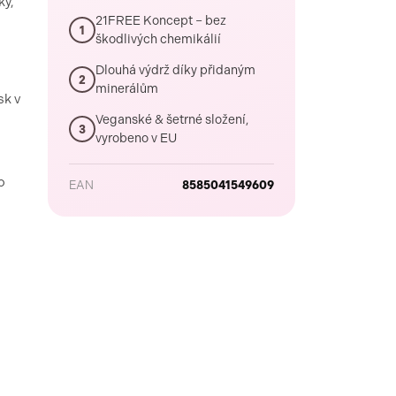
ky,
21FREE Koncept – bez
1
škodlivých chemikálií
Dlouhá výdrž díky přidaným
2
minerálům
sk v
Veganské & šetrné složení,
3
vyrobeno v EU
o
EAN
8585041549609