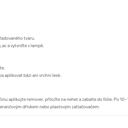
ožadovaného tvaru.
ac a vytvrďte v lampě.
te.
a aplikovat bázi ani vrchní lesk.
u aplikujte remover, přiložte na nehet a zabalte do fólie. Po 10–
merančovým dřívkem nebo plastovým zatlačovačem.