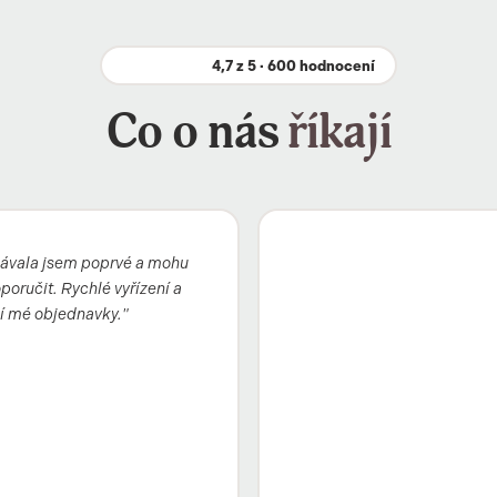
4,7 z 5 · 600 hodnocení
Co o nás
říkají
ávala jsem poprvé a mohu
oručit. Rychlé vyřízení a
í mé objednavky."