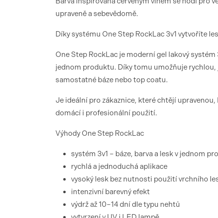
Barva inspirovaná červeným vínem se hodí pro več
upraveně a sebevědomě.
Díky systému One Step RockLac 3v1 vytvoříte le
One Step RockLac je moderní gel lakový systém 3v
jednom produktu. Díky tomu umožňuje rychlou, j
samostatné báze nebo top coatu.
Je ideální pro zákaznice, které chtějí upravenou
domácí i profesionální použití.
Výhody One Step RockLac
systém 3v1 – báze, barva a lesk v jednom pr
rychlá a jednoduchá aplikace
vysoký lesk bez nutnosti použití vrchního le
intenzivní barevný efekt
výdrž až 10–14 dní dle typu nehtů
vytvrzení v UV i LED lampě