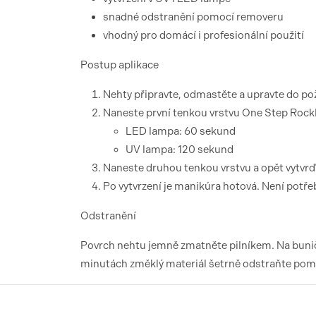
snadné odstranění pomocí removeru
vhodný pro domácí i profesionální použití
Postup aplikace
Nehty připravte, odmastěte a upravte do p
Naneste první tenkou vrstvu One Step RockL
LED lampa: 60 sekund
UV lampa: 120 sekund
Naneste druhou tenkou vrstvu a opět vytvrď
Po vytvrzení je manikúra hotová. Není potřeb
Odstranění
Povrch nehtu jemně zmatněte pilníkem. Na buničin
minutách změklý materiál šetrně odstraňte po