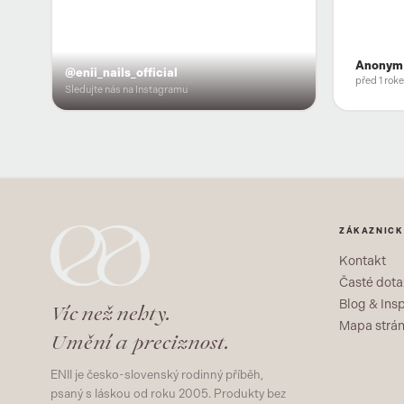
Anonym
@enii_nails_official
před 1 rok
Sledujte nás na Instagramu
ZÁKAZNICK
Kontakt
Časté dota
Blog & Ins
Víc než nehty.
Mapa strá
Umění a preciznost.
ENII je česko-slovenský rodinný příběh,
psaný s láskou od roku 2005. Produkty bez