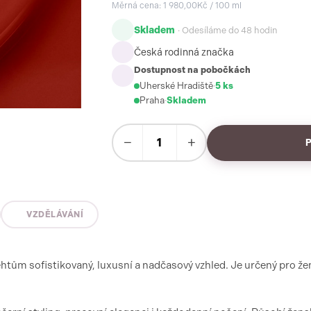
Měrná cena: 1 980,00Kč / 100 ml
Skladem
· Odesíláme do 48 hodin
Česká rodinná značka
Dostupnost na pobočkách
Uherské Hradiště
·
5 ks
Praha
·
Skladem
−
+
VZDĚLÁVÁNÍ
htům sofistikovaný, luxusní a nadčasový vzhled. Je určený pro žen