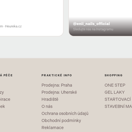
@enii_nails_official
em
· Heureka.cz
Sledujte nás na Instagramu
Á PÉČE
PRAKTICKÉ INFO
SHOPPING
Prodejna: Praha
ONE STEP
zy
Prodejna: Uherské
GEL LAKY
pirace
Hradiště
STARTOVACÍ
nek
O nás
STAVEBNÍ MA
Ochrana osobních údajů
Obchodní podmínky
Reklamace