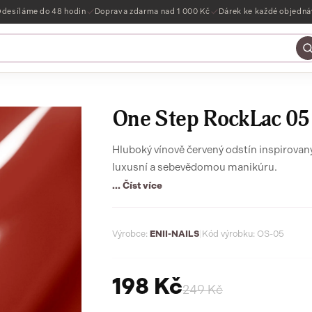
desíláme do 48 hodin
Doprava zdarma nad 1 000 Kč
Dárek ke každé objedn
One Step RockLac 05
Hluboký vínově červený odstín inspirovan
luxusní a sebevědomou manikúru.
... Číst více
Výrobce:
ENII-NAILS
|
Kód výrobku: OS-05
198 Kč
249 Kč