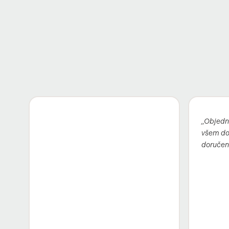
„Objedn
všem dop
doručen