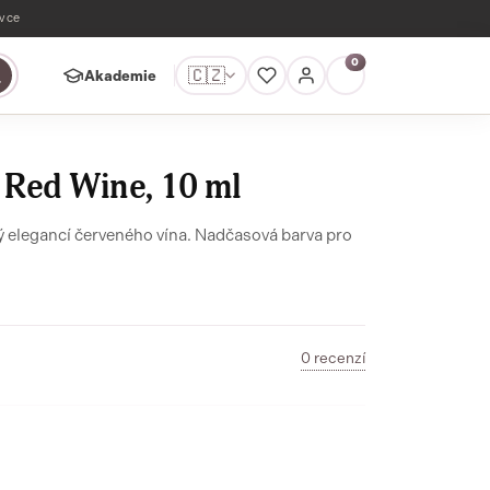
ávce
0
🇨🇿
Akademie
 Red Wine, 10 ml
ý elegancí červeného vína. Nadčasová barva pro
0 recenzí