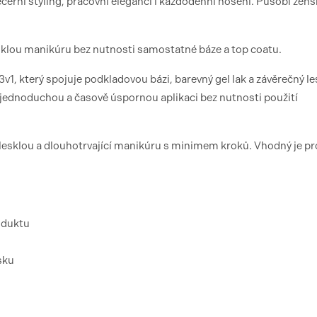
erní styling, pracovní eleganci i každodenní nošení. Působí žens
sklou manikúru bez nutnosti samostatné báze a top coatu.
1, který spojuje podkladovou bázi, barevný gel lak a závěrečný le
ednoduchou a časově úspornou aplikaci bez nutnosti použití
, lesklou a dlouhotrvající manikúru s minimem kroků. Vhodný je pr
oduktu
sku