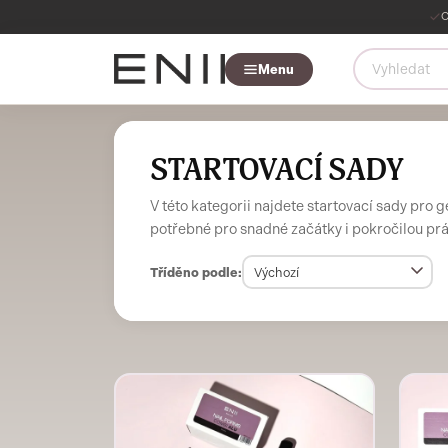
O
Menu
STARTOVACÍ SADY
V této kategorii najdete startovací sady pro g
potřebné pro snadné začátky i pokročilou prác
Tříděno podle: