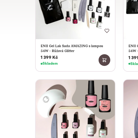
ENII Gel Lak Sada AMAZING s lampou
ENII 
54W - Růžová Glitter
54W -
1 399 Kč
1 39
Skladem
Skl