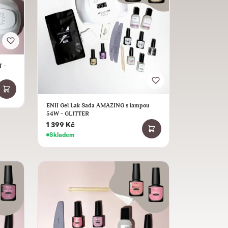
 -
ENII Gel Lak Sada AMAZING s lampou
54W - GLITTER
1 399 Kč
Skladem