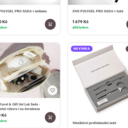
POLYGEL PRO SADA v kelímku
ENII POLYGEL PRO SADA v tubě
0 Kč
1 679 Kč
adem
Skladem
NOVINKA
ravel & Gift Gel Lak Sada -
etní výbava i na dovolenou
0 Kč
adem
Manikúrní profesionální sada