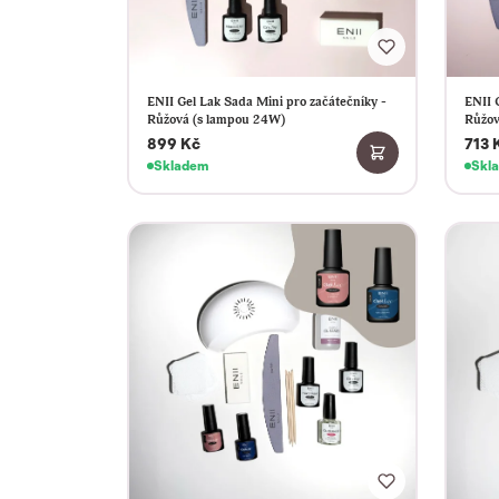
ENII Gel Lak Sada Mini pro začátečníky -
ENII 
Růžová (s lampou 24W)
Růžov
899 Kč
713 
Skladem
Skl