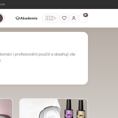
ávce
0
🇨🇿
Akademie
domácí i profesionální použití a obsahují vše
.