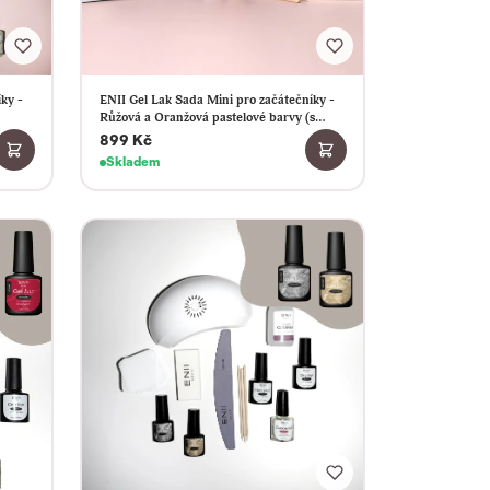
ENII Gel Lak Sada Mini pro začátečníky -
ky -
Růžová a Oranžová pastelové barvy (s
lampou 24W)
899 Kč
Skladem