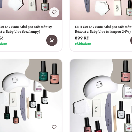
Gel Lak Sada Mini pro začátečníky -
ENII Gel Lak Sada Mini pro začáteční
á a Baby blue (bez lampy)
Růžová a Baby blue (s lampou 24W)
Kč
899 Kč
adem
Skladem