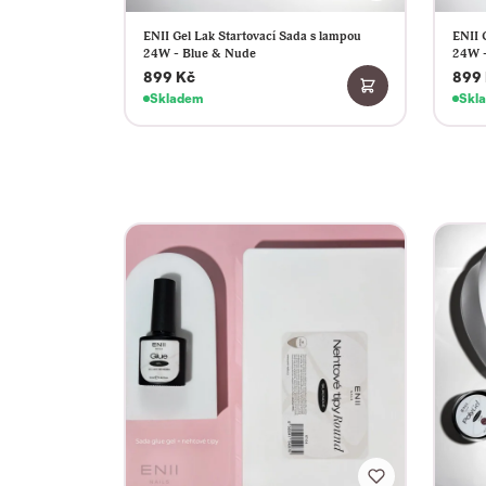
ENII Gel Lak Startovací Sada s lampou
ENII 
24W - Blue & Nude
24W -
899 Kč
899
Skladem
Skl