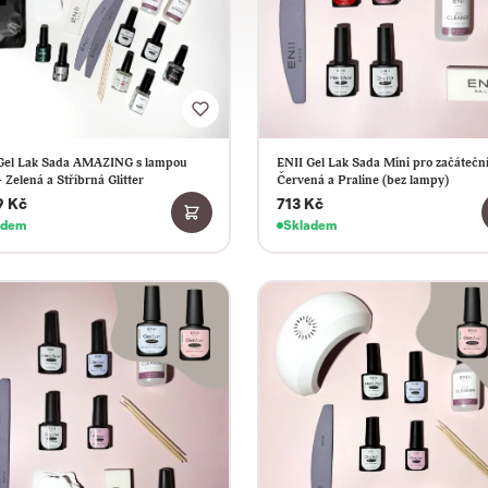
Gel Lak Sada AMAZING s lampou
ENII Gel Lak Sada Mini pro začáteční
 Zelená a Stříbrná Glitter
Červená a Praline (bez lampy)
9 Kč
713 Kč
adem
Skladem