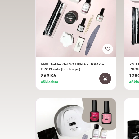
ENII Builder Gel NO HEMA - HOME &
ENII 
PROFI sada (bez lampy)
PROFI
869 Kč
1 25
Skladem
Skl