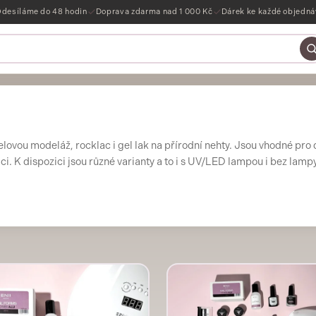
desíláme do 48 hodin
Doprava zdarma nad 1 000 Kč
Dárek ke každé objedn
elovou modeláž, rocklac i gel lak na přírodní nehty. Jsou vhodné pro 
i. K dispozici jsou různé varianty a to i s UV/LED lampou i bez lampy