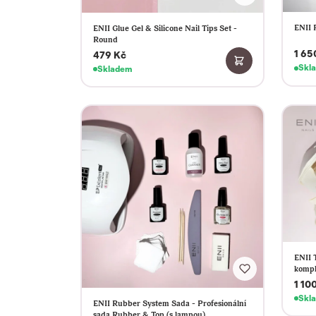
ENII 
ENII Glue Gel & Silicone Nail Tips Set -
Round
1 65
479 Kč
Skl
Skladem
ENII T
kompl
1 10
Skl
ENII Rubber System Sada - Profesionální
sada Rubber & Top (s lampou)