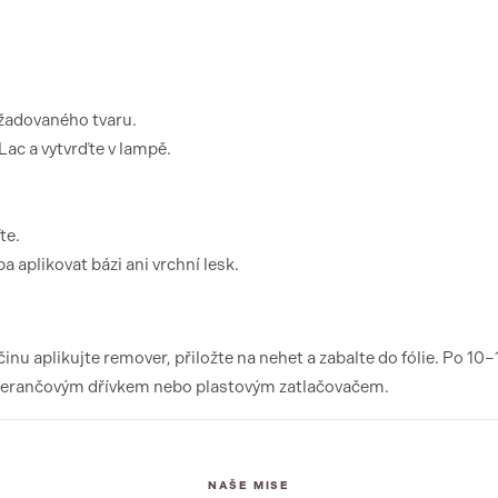
ožadovaného tvaru.
ac a vytvrďte v lampě.
te.
a aplikovat bázi ani vrchní lesk.
u aplikujte remover, přiložte na nehet a zabalte do fólie. Po 10–
merančovým dřívkem nebo plastovým zatlačovačem.
NAŠE MISE