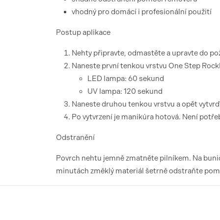
vhodný pro domácí i profesionální použití
Postup aplikace
Nehty připravte, odmastěte a upravte do p
Naneste první tenkou vrstvu One Step RockL
LED lampa: 60 sekund
UV lampa: 120 sekund
Naneste druhou tenkou vrstvu a opět vytvrď
Po vytvrzení je manikúra hotová. Není potřeb
Odstranění
Povrch nehtu jemně zmatněte pilníkem. Na buničin
minutách změklý materiál šetrně odstraňte po