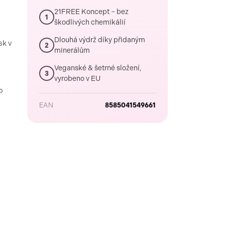
21FREE Koncept – bez
1
škodlivých chemikálií
Dlouhá výdrž díky přidaným
sk v
2
minerálům
Veganské & šetrné složení,
3
vyrobeno v EU
o
EAN
8585041549661