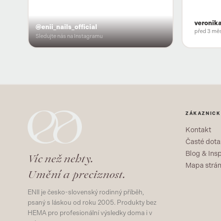
veronik
@enii_nails_official
před 3 měs
Sledujte nás na Instagramu
ZÁKAZNICK
Kontakt
Časté dota
Blog & Ins
Víc než nehty.
Mapa strá
Umění a preciznost.
ENII je česko-slovenský rodinný příběh,
psaný s láskou od roku 2005. Produkty bez
HEMA pro profesionální výsledky doma i v