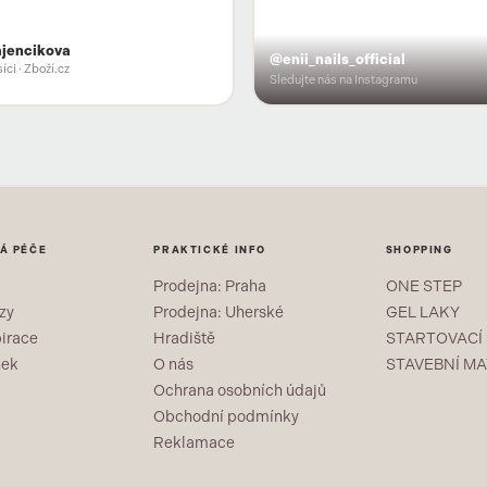
ajencikova
@enii_nails_official
íci
· Zboží.cz
Sledujte nás na Instagramu
Á PÉČE
PRAKTICKÉ INFO
SHOPPING
Prodejna: Praha
ONE STEP
zy
Prodejna: Uherské
GEL LAKY
pirace
Hradiště
STARTOVACÍ
nek
O nás
STAVEBNÍ MA
Ochrana osobních údajů
Obchodní podmínky
Reklamace