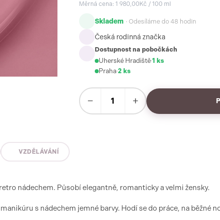
Měrná cena: 1 980,00Kč / 100 ml
Skladem
· Odesíláme do 48 hodin
Česká rodinná značka
Dostupnost na pobočkách
Uherské Hradiště
·
1 ks
Praha
·
2 ks
−
+
VZDĚLÁVÁNÍ
 retro nádechem. Působí elegantně, romanticky a velmi žensky.
ní manikúru s nádechem jemné barvy. Hodí se do práce, na běžné no