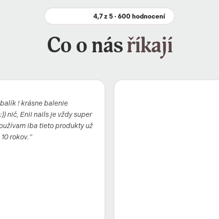
4,7 z 5 · 600 hodnocení
Co o nás
říkají
balík ! krásne balenie
)) nič, Enii nails je vždy super
oužívam iba tieto produkty už
 10 rokov."