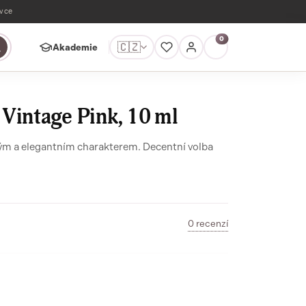
ávce
0
🇨🇿
Akademie
Vintage Pink, 10 ml
ým a elegantním charakterem. Decentní volba
0 recenzí