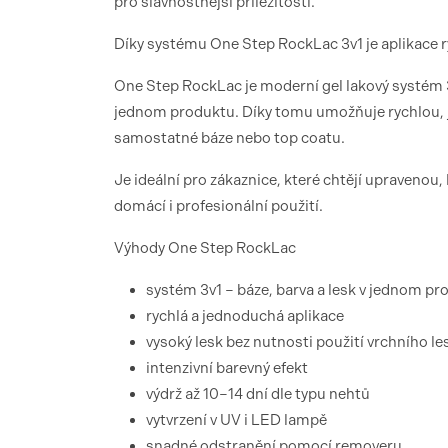
pro slavnostnější příležitosti.
Díky systému One Step RockLac 3v1 je aplikace r
One Step RockLac je moderní gel lakový systém 3v
jednom produktu. Díky tomu umožňuje rychlou, j
samostatné báze nebo top coatu.
Je ideální pro zákaznice, které chtějí upravenou
domácí i profesionální použití.
Výhody One Step RockLac
systém 3v1 – báze, barva a lesk v jednom pr
rychlá a jednoduchá aplikace
vysoký lesk bez nutnosti použití vrchního le
intenzivní barevný efekt
výdrž až 10–14 dní dle typu nehtů
vytvrzení v UV i LED lampě
snadné odstranění pomocí removeru