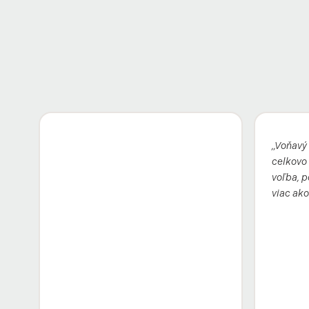
„Voňavý 
celkovo :
voľba, p
viac ako