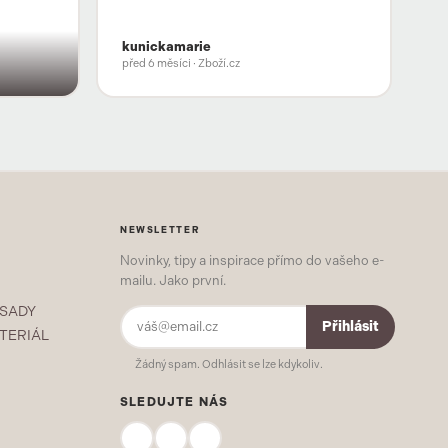
kunickamarie
před 6 měsíci
· Zboží.cz
NEWSLETTER
Novinky, tipy a inspirace přímo do vašeho e-
mailu. Jako první.
 SADY
Přihlásit
TERIÁL
Žádný spam. Odhlásit se lze kdykoliv.
SLEDUJTE NÁS