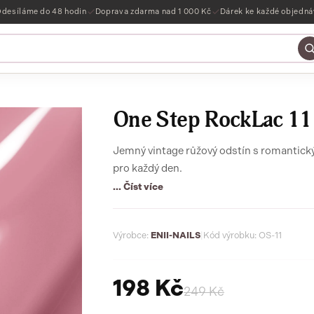
desíláme do 48 hodin
Doprava zdarma nad 1 000 Kč
Dárek ke každé objedn
One Step RockLac 11 
Jemný vintage růžový odstín s romantick
pro každý den.
... Číst více
Výrobce:
ENII-NAILS
|
Kód výrobku: OS-11
198 Kč
249 Kč