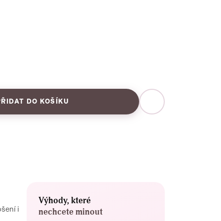
PŘIDAT DO KOŠÍKU
Výhody, které
šení i
nechcete minout