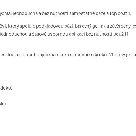
ychlá, jednoduchá a bez nutnosti samostatné báze a top coatu.
1, který spojuje podkladovou bázi, barevný gel lak a závěrečný le
ednoduchou a časově úspornou aplikaci bez nutnosti použití
, lesklou a dlouhotrvající manikúru s minimem kroků. Vhodný je pr
oduktu
sku