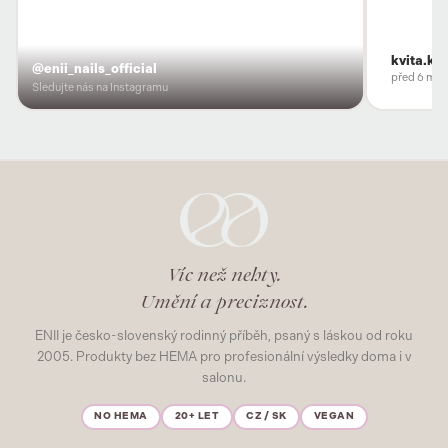
kvita.ko
@enii_nails_official
před 6 měs
Sledujte nás na Instagramu
Víc než nehty.
Umění a preciznost.
ENII je česko-slovenský rodinný příběh, psaný s láskou od roku
2005. Produkty bez HEMA pro profesionální výsledky doma i v
salonu.
NO HEMA
20+ LET
CZ / SK
VEGAN