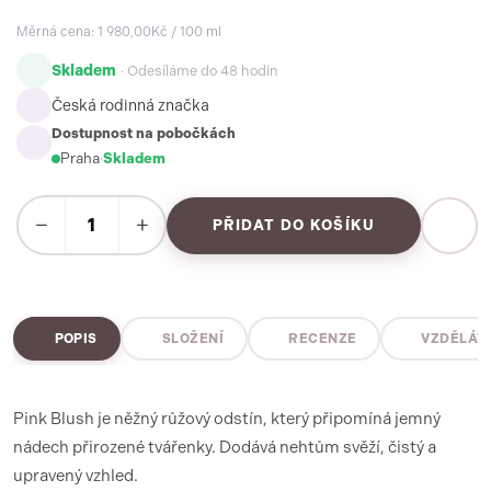
Měrná cena: 1 980,00Kč / 100 ml
Skladem
· Odesíláme do 48 hodin
Česká rodinná značka
Dostupnost na pobočkách
Praha
·
Skladem
−
+
PŘIDAT DO KOŠÍKU
POPIS
SLOŽENÍ
RECENZE
VZDĚLÁV
Pink Blush je něžný růžový odstín, který připomíná jemný
nádech přirozené tvářenky. Dodává nehtům svěží, čistý a
upravený vzhled.