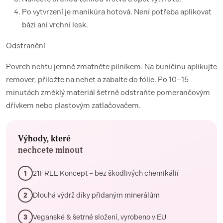
Po vytvrzení je manikúra hotová. Není potřeba aplikovat
bázi ani vrchní lesk.
Odstranění
Povrch nehtu jemně zmatněte pilníkem. Na buničinu aplikujte
remover, přiložte na nehet a zabalte do fólie. Po 10–15
minutách změklý materiál šetrně odstraňte pomerančovým
dřívkem nebo plastovým zatlačovačem.
Výhody, které
nechcete minout
21FREE Koncept – bez škodlivých chemikálií
1
Dlouhá výdrž díky přidaným minerálům
2
Veganské & šetrné složení, vyrobeno v EU
3