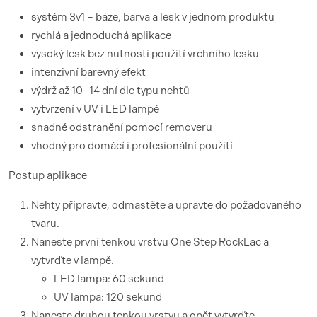
systém 3v1 – báze, barva a lesk v jednom produktu
rychlá a jednoduchá aplikace
vysoký lesk bez nutnosti použití vrchního lesku
intenzivní barevný efekt
výdrž až 10–14 dní dle typu nehtů
vytvrzení v UV i LED lampě
snadné odstranění pomocí removeru
vhodný pro domácí i profesionální použití
Postup aplikace
Nehty připravte, odmastěte a upravte do požadovaného
tvaru.
Naneste první tenkou vrstvu One Step RockLac a
vytvrďte v lampě.
LED lampa: 60 sekund
UV lampa: 120 sekund
Naneste druhou tenkou vrstvu a opět vytvrďte.