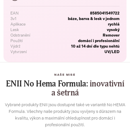
EAN
8585041549722
3v1
báze, barva & lesk v jednom
Aplikace
rychlá
Lesk
vysoký
Odstranění
Remover
Použití
domácí i profesionální
Výdrž
10 až 14 dní dle typu nehtů
Vytvrzení
UV/LED
NAŠE MISE
ENII No Hema Formula:
inovativní
a šetrná
Vybrané produkty ENII jsou dostupné také ve variantě No HEMA
Formula. Všechny naše produkty jsou vyvíjeny s důrazem na
kvalitu, výkon a maximální ohleduplnost pro domácí i
profesionální použití.