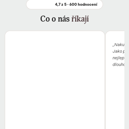
4,7 z 5 · 600 hodnocení
Co o nás
říkají
„Nakupuj
Jako pro
nejlepší 
dlouho, 