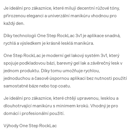
Je ideální pro zákaznice, které milují decentní růžové tóny,
přirozenou eleganci a univerzální manikúru vhodnou pro
každý den.
Díky technologii One Step RockLac 3v1 je aplikace snadná,
rychlá a výsledkem je krásně lesklá manikúra.
One Step RockLac je moderní gel lakový systém 3v1, který
spojuje podkladovou bázi, barevný gel lak a závěrečný lesk v
jednom produktu. Díky tomu umožňuje rychlou,
jednoduchou a časově úspornou aplikaci bez nutnosti použití
samostatné báze nebo top coatu.
Je ideální pro zákaznice, které chtějí upravenou, lesklou a
dlouhotrvající manikúru s minimem kroků. Vhodný je pro
domácí i profesionální použití.
Výhody One Step RockLac