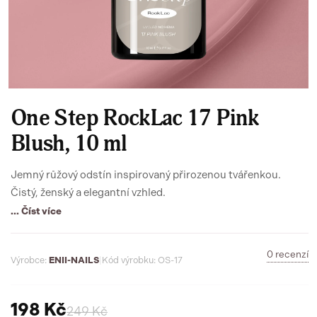
One Step RockLac 17 Pink
Blush, 10 ml
Jemný růžový odstín inspirovaný přirozenou tvářenkou.
Čistý, ženský a elegantní vzhled.
... Číst více
0 recenzí
Výrobce:
ENII-NAILS
|
Kód výrobku: OS-17
198 Kč
249 Kč