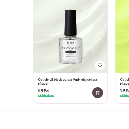
Cuticle oil black opium 9ml- olejíček na
Cuticl
kůžičku
kůžič
64 Kč
59 K
Skladem
Skl