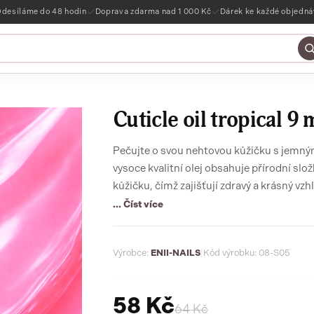
desíláme do 48 hodin
Doprava zdarma nad 1 000 Kč
Dárek ke každé objedn
Cuticle oil tropical 9 
Pečujte o svou nehtovou kůžičku s jemným
vysoce kvalitní olej obsahuje přírodní složk
kůžičku, čímž zajišťují zdravý a krásný vz
promění každodenní péči o nehty v příjemn
... Číst více
Výrobce:
ENII-NAILS
|
Kód výrobku: 08-S05
58 Kč
64 Kč