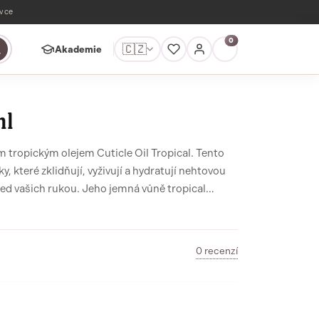
ávce
0
🇨🇿
Akademie
ml
 tropickým olejem Cuticle Oil Tropical. Tento
y, které zklidňují, vyživují a hydratují nehtovou
hled vašich rukou. Jeho jemná vůně tropical
ý zážitek.
0 recenzí