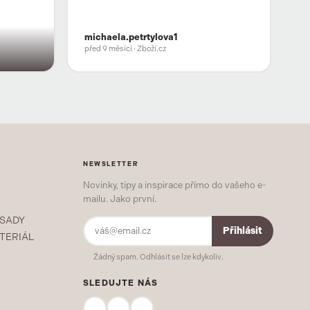
michaela.petrtylova1
před 9 měsíci
· Zboží.cz
NEWSLETTER
Novinky, tipy a inspirace přímo do vašeho e-
mailu. Jako první.
 SADY
Přihlásit
TERIÁL
Žádný spam. Odhlásit se lze kdykoliv.
SLEDUJTE NÁS