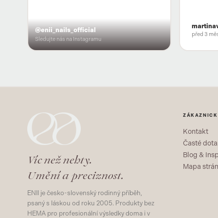
martina
@enii_nails_official
před 3 měs
Sledujte nás na Instagramu
ZÁKAZNICK
Kontakt
Časté dota
Blog & Ins
Víc než nehty.
Mapa strá
Umění a preciznost.
ENII je česko-slovenský rodinný příběh,
psaný s láskou od roku 2005. Produkty bez
HEMA pro profesionální výsledky doma i v