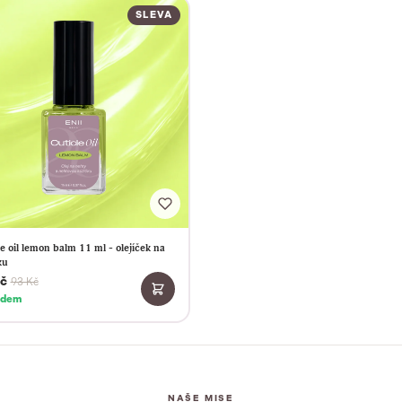
SLEVA
e oil lemon balm 11 ml - olejíček na
ku
č
93 Kč
adem
NAŠE MISE