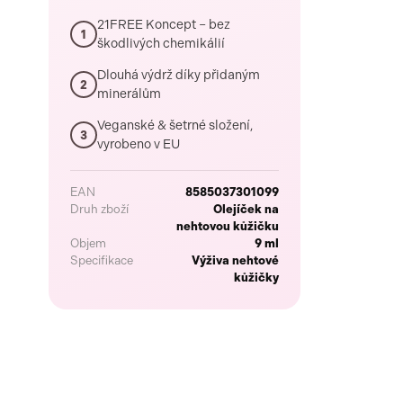
21FREE Koncept – bez
1
škodlivých chemikálií
Dlouhá výdrž díky přidaným
2
minerálům
Veganské & šetrné složení,
3
vyrobeno v EU
EAN
8585037301099
Druh zboží
Olejíček na
nehtovou kůžičku
Objem
9 ml
Specifikace
Výživa nehtové
kůžičky