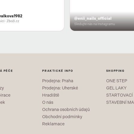
valkova1982
@enii_nails_official
íci
· Zboží.cz
Sledujte nás na Instagramu
Á PÉČE
PRAKTICKÉ INFO
SHOPPING
Prodejna: Praha
ONE STEP
zy
Prodejna: Uherské
GEL LAKY
pirace
Hradiště
STARTOVACÍ
nek
O nás
STAVEBNÍ MA
Ochrana osobních údajů
Obchodní podmínky
Reklamace