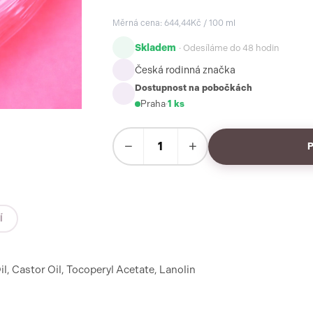
Měrná cena: 644,44Kč / 100 ml
Skladem
· Odesíláme do 48 hodin
Česká rodinná značka
Dostupnost na pobočkách
Praha
·
1 ks
−
+
Í
l, Castor Oil, Tocoperyl Acetate, Lanolin