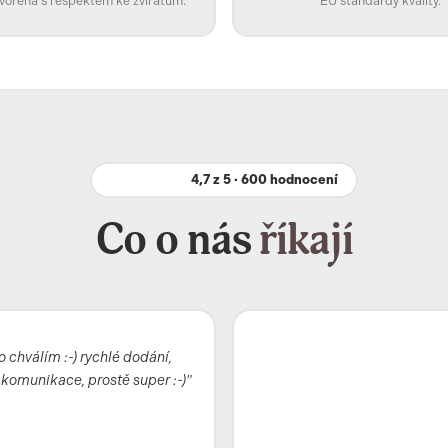
vořená s respektem ke zvířatům.
EU standardy kvality.
4,7 z 5 · 600 hodnocení
Co o nás
říkají
 chválím :-) rychlé dodání,
komunikace, prostě super :-)"