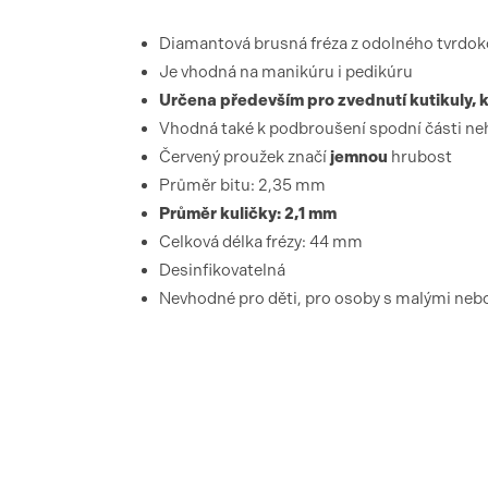
Diamantová brusná fréza z odolného tvrdok
Je vhodná na manikúru i pedikúru
Určena především pro zvednutí kutikuly, k
Vhodná také k podbroušení spodní části ne
Červený proužek značí
jemnou
hrubost
Průměr bitu: 2,35 mm
Průměr kuličky: 2,1 mm
Celková délka frézy: 44 mm
Desinfikovatelná
Nevhodné pro děti, pro osoby s malými ne