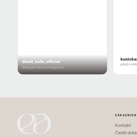
kunicka
@enii_nails_official
před 6 měs
Sledujte nás na Instagramu
ZÁKAZNICK
Kontakt
Časté dota