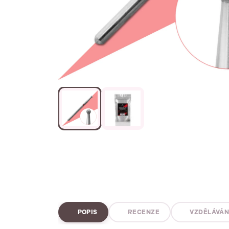
POPIS
RECENZE
VZDĚLÁVÁN