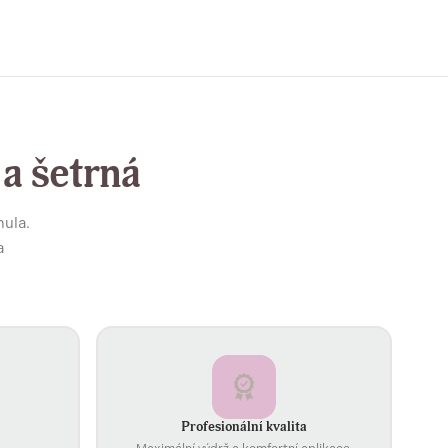
 a šetrná
mula.
a
Profesionální kvalita