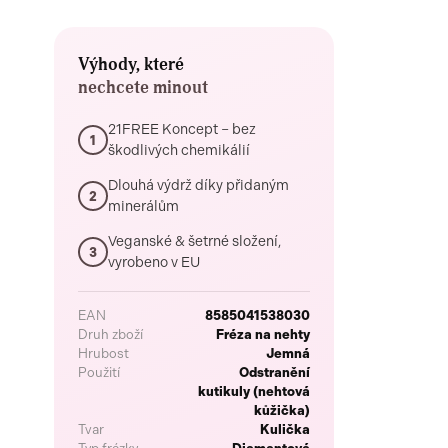
Výhody, které
nechcete minout
21FREE Koncept – bez
1
škodlivých chemikálií
Dlouhá výdrž díky přidaným
2
minerálům
Veganské & šetrné složení,
3
vyrobeno v EU
EAN
8585041538030
Druh zboží
Fréza na nehty
Hrubost
Jemná
Použití
Odstranění
kutikuly (nehtová
kůžička)
Tvar
Kulička