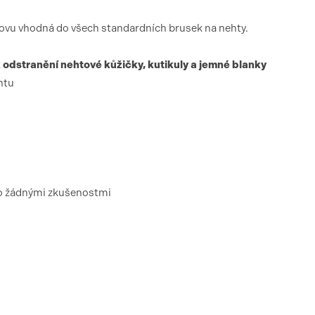
ovu vhodná do všech standardních brusek na nehty.
 odstranění nehtové kůžičky, kutikuly a jemné blanky
htu
bo žádnými zkušenostmi