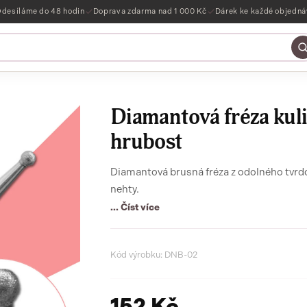
desíláme do 48 hodin
Doprava zdarma nad 1 000 Kč
Dárek ke každé objedn
Diamantová fréza kul
hrubost
Diamantová brusná fréza z odolného tvrd
nehty.
... Číst více
Kód výrobku: DNB-02
152 Kč