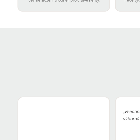
Šetrné složení vhodné i pro citlivé nehty.
Péče vyt
„Všechno
výborná 