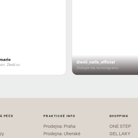
marie
@enii_nails_official
íci
· Zboží.cz
Sledujte nás na Instagramu
Á PÉČE
PRAKTICKÉ INFO
SHOPPING
Prodejna: Praha
ONE STEP
zy
Prodejna: Uherské
GEL LAKY