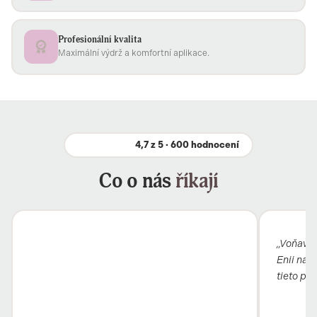
Profesionální kvalita
Maximální výdrž a komfortní aplikace.
4,7 z 5 · 600 hodnocení
Co o nás
říkají
„Voňavý b
Enii nai
tieto pro