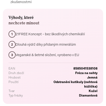
zkušenostmi
Výhody, které
nechcete minout
21FREE Koncept – bez škodlivých chemikálií
1
Dlouhá výdrž díky přidaným minerálům
2
Veganské & šetrné složení, vyrobeno v EU
3
EAN
8585041538108
Druh zboží
Fréza na nehty
Hrubost
Jemná
Použití
Odstranění kutikuly (nehtová
kůžička)
Tvar
Kužel
Typ frézky
Diamantová