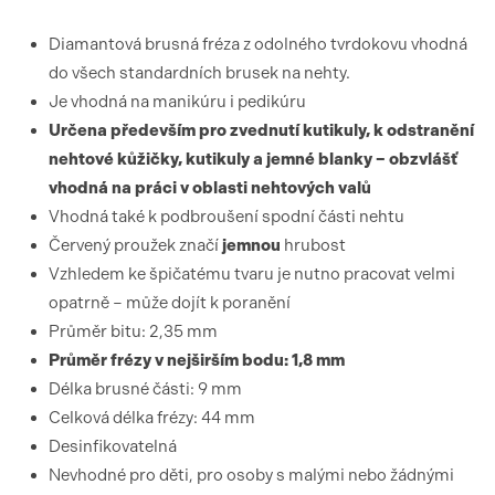
Diamantová brusná fréza z odolného tvrdokovu vhodná
do všech standardních brusek na nehty.
Je vhodná na manikúru i pedikúru
Určena především pro zvednutí kutikuly, k odstranění
nehtové kůžičky, kutikuly a jemné blanky – obzvlášť
vhodná na práci v oblasti nehtových valů
Vhodná také k podbroušení spodní části nehtu
Červený proužek značí
jemnou
hrubost
Vzhledem ke špičatému tvaru je nutno pracovat velmi
opatrně – může dojít k poranění
Průměr bitu: 2,35 mm
Průměr frézy v nejširším bodu: 1,8 mm
Délka brusné části: 9 mm
Celková délka frézy: 44 mm
Desinfikovatelná
Nevhodné pro děti, pro osoby s malými nebo žádnými