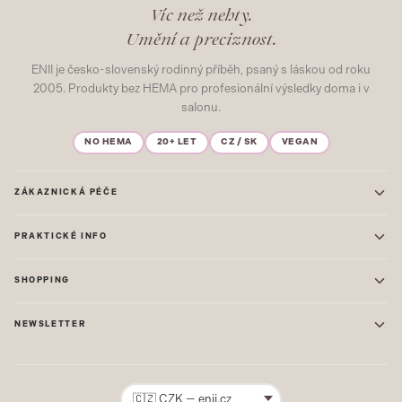
Víc než nehty.
Umění a preciznost.
ENII je česko-slovenský rodinný příběh, psaný s láskou od roku
2005. Produkty bez HEMA pro profesionální výsledky doma i v
salonu.
NO HEMA
20+ LET
CZ / SK
VEGAN
ZÁKAZNICKÁ PÉČE
Kontakt
PRAKTICKÉ INFO
Časté dotazy
Blog & Inspirace
Prodejna: Praha
Mapa stránek
SHOPPING
Prodejna: Uherské Hradiště
O nás
ONE STEP
Ochrana osobních údajů
NEWSLETTER
GEL LAKY
Obchodní podmínky
STARTOVACÍ SADY
Novinky, tipy a inspirace přímo do vašeho e-mailu. Jako první.
Reklamace
STAVEBNÍ MATERIÁL
Přihlásit