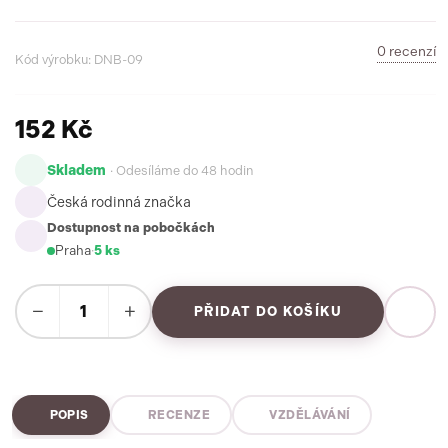
0 recenzí
Kód výrobku: DNB-09
152 Kč
Skladem
· Odesíláme do 48 hodin
Česká rodinná značka
Dostupnost na pobočkách
Praha
·
5 ks
−
+
PŘIDAT DO KOŠÍKU
POPIS
RECENZE
VZDĚLÁVÁNÍ