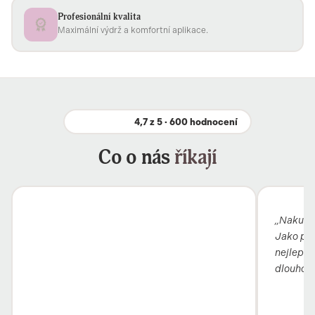
Profesionální kvalita
Maximální výdrž a komfortní aplikace.
4,7 z 5 · 600 hodnocení
Co o nás
říkají
„Nakupuj
Jako pro
nejlepší 
dlouho, 