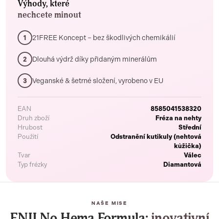
Výhody, které
nechcete minout
21FREE Koncept – bez škodlivých chemikálií
1
Dlouhá výdrž díky přidaným minerálům
2
Veganské & šetrné složení, vyrobeno v EU
3
EAN
8585041538320
Druh zboží
Fréza na nehty
Hrubost
Střední
Použití
Odstranění kutikuly (nehtová
kůžička)
Tvar
Válec
Typ frézky
Diamantová
NAŠE MISE
ENII No Hema Formula:
inovativní