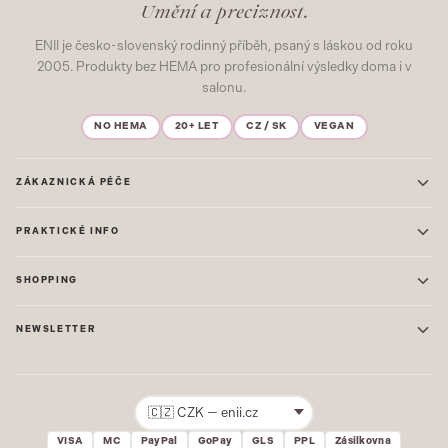
Umění a preciznost.
ENII je česko-slovenský rodinný příběh, psaný s láskou od roku
2005. Produkty bez HEMA pro profesionální výsledky doma i v
salonu.
NO HEMA
20+ LET
CZ / SK
VEGAN
ZÁKAZNICKÁ PÉČE
Kontakt
PRAKTICKÉ INFO
Časté dotazy
Blog & Inspirace
Prodejna: Praha
Mapa stránek
SHOPPING
Prodejna: Uherské Hradiště
O nás
ONE STEP
Ochrana osobních údajů
NEWSLETTER
GEL LAKY
Obchodní podmínky
STARTOVACÍ SADY
Novinky, tipy a inspirace přímo do vašeho e-mailu. Jako první.
Reklamace
STAVEBNÍ MATERIÁL
Přihlásit
VISA
MC
PayPal
GoPay
GLS
PPL
Zásilkovna