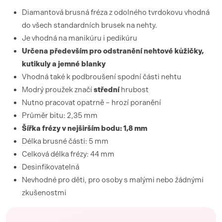
Diamantová brusná fréza z odolného tvrdokovu vhodná
do všech standardních brusek na nehty.
Je vhodná na manikúru i pedikúru
Určena především pro odstranění nehtové kůžičky,
kutikuly a jemné blanky
Vhodná také k podbroušení spodní části nehtu
Modrý proužek značí
střední
hrubost
Nutno pracovat opatrně – hrozí poranění
Průměr bitu: 2,35 mm
Šířka frézy v nejširším bodu: 1,8 mm
Délka brusné části: 5 mm
Celková délka frézy: 44 mm
Desinfikovatelná
Nevhodné pro děti, pro osoby s malými nebo žádnými
zkušenostmi