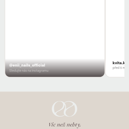
kvita.ko
@enii_nails_official
před 6 měs
Sledujte nás na Instagramu
Víc než nehty.