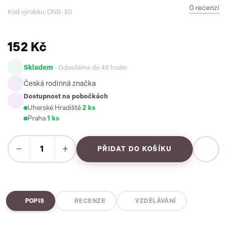
0 recenzí
Kód výrobku: DNB-30
152 Kč
Skladem
· Odesíláme do 48 hodin
Česká rodinná značka
Dostupnost na pobočkách
Uherské Hradiště
·
2 ks
Praha
·
1 ks
−
+
PŘIDAT DO KOŠÍKU
POPIS
RECENZE
VZDĚLÁVÁNÍ