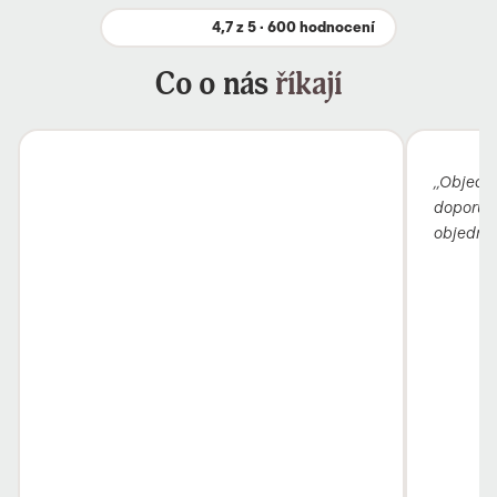
4,7 z 5 · 600 hodnocení
Co o nás
říkají
„Objedn
doporuči
objednav