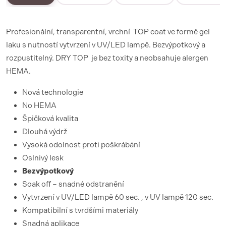
Profesionální, transparentní, vrchní TOP coat ve formě gel
laku s nutností vytvrzení v UV/LED lampě. Bezvýpotkový a
rozpustitelný. DRY TOP je bez toxity a neobsahuje alergen
HEMA.
Nová technologie
No HEMA
Špičková kvalita
Dlouhá výdrž
Vysoká odolnost proti poškrábání
Oslnivý lesk
Bezvýpotkový
Soak off – snadné odstranění
Vytvrzení v UV/LED lampě 60 sec. , v UV lampě 120 sec.
Kompatibilní s tvrdšími materiály
Snadná aplikace