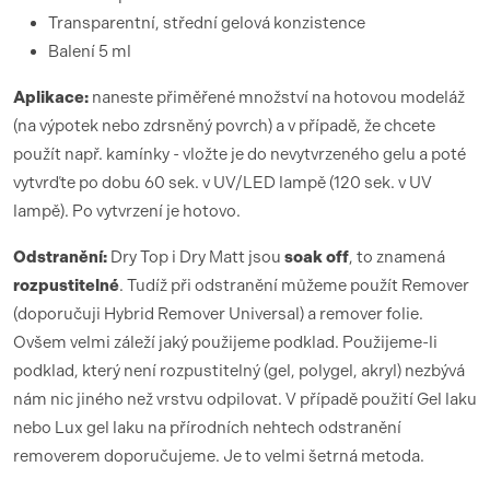
Transparentní, střední gelová konzistence
Balení 5 ml
Aplikace:
naneste přiměřené množství na hotovou modeláž
(na výpotek nebo zdrsněný povrch) a v případě, že chcete
použít např. kamínky - vložte je do nevytvrzeného gelu a poté
vytvrďte po dobu 60 sek. v UV/LED lampě (120 sek. v UV
lampě). Po vytvrzení je hotovo.
Odstranění:
Dry Top i Dry Matt jsou
soak off
, to znamená
rozpustitelné
. Tudíž při odstranění můžeme použít Remover
(doporučuji Hybrid Remover Universal) a remover folie.
Ovšem velmi záleží jaký použijeme podklad. Použijeme-li
podklad, který není rozpustitelný (gel, polygel, akryl) nezbývá
nám nic jiného než vrstvu odpilovat. V případě použití Gel laku
nebo Lux gel laku na přírodních nehtech odstranění
removerem doporučujeme. Je to velmi šetrná metoda.