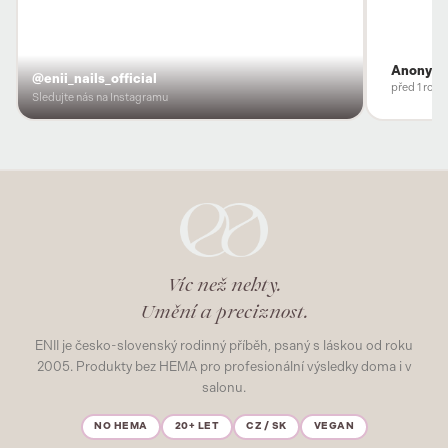
Anonym
@enii_nails_official
před 1 rok
Sledujte nás na Instagramu
Víc než nehty.
Umění a preciznost.
ENII je česko-slovenský rodinný příběh, psaný s láskou od roku
2005. Produkty bez HEMA pro profesionální výsledky doma i v
salonu.
NO HEMA
20+ LET
CZ / SK
VEGAN