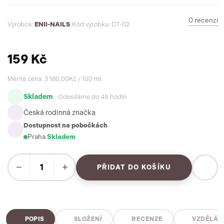
0 recenzí
Výrobce:
ENII-NAILS
|
Kód výrobku: DT-02
159 Kč
Měrná cena: 3 180,00Kč / 100 ml
Skladem
· Odesíláme do 48 hodin
Česká rodinná značka
Dostupnost na pobočkách
Praha
·
Skladem
−
+
PŘIDAT DO KOŠÍKU
POPIS
SLOŽENÍ
RECENZE
VZDĚLÁV