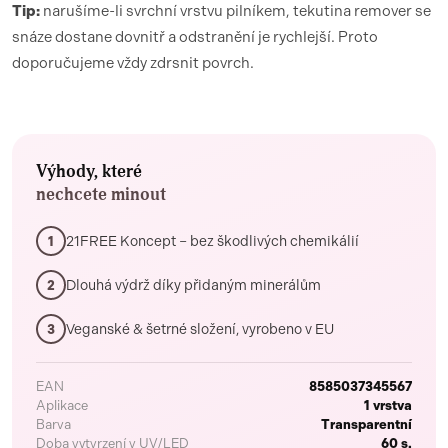
Tip:
narušíme-li svrchní vrstvu pilníkem, tekutina remover se
snáze dostane dovnitř a odstranění je rychlejší. Proto
doporučujeme vždy zdrsnit povrch.
Výhody, které
nechcete minout
21FREE Koncept – bez škodlivých chemikálií
1
Dlouhá výdrž díky přidaným minerálům
2
Veganské & šetrné složení, vyrobeno v EU
3
EAN
8585037345567
Aplikace
1 vrstva
Barva
Transparentní
Doba vytvrzení v UV/LED
60 s.