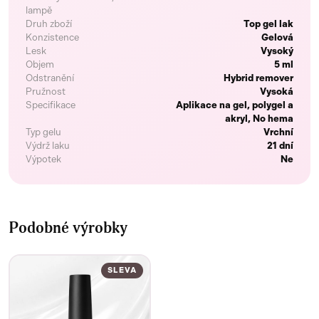
lampě
Druh zboží
Top gel lak
Konzistence
Gelová
Lesk
Vysoký
Objem
5 ml
Odstranění
Hybrid remover
Pružnost
Vysoká
Specifikace
Aplikace na gel, polygel a
akryl, No hema
Typ gelu
Vrchní
Výdrž laku
21 dní
Výpotek
Ne
Podobné výrobky
SLEVA