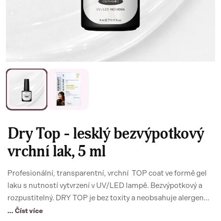
Dry Top - lesklý bezvýpotkový
vrchní lak, 5 ml
Profesionální, transparentní, vrchní TOP coat ve formě gel
laku s nutností vytvrzení v UV/LED lampě. Bezvýpotkový a
rozpustitelný. DRY TOP je bez toxity a neobsahuje alergen
HEMA.
... Číst více