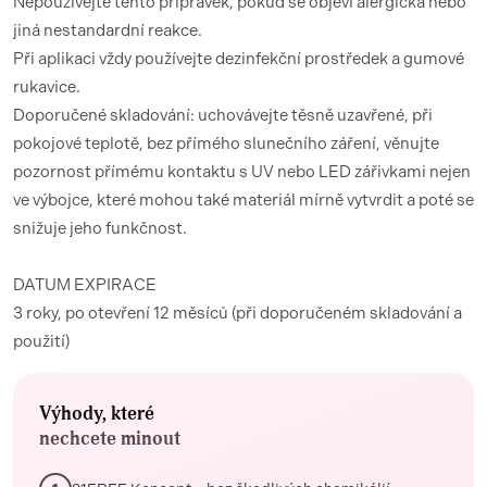
Nepoužívejte tento přípravek, pokud se objeví alergická nebo
jiná nestandardní reakce.
Při aplikaci vždy používejte dezinfekční prostředek a gumové
rukavice.
Doporučené skladování: uchovávejte těsně uzavřené, při
pokojové teplotě, bez přímého slunečního záření, věnujte
pozornost přímému kontaktu s UV nebo LED zářivkami nejen
ve výbojce, které mohou také materiál mírně vytvrdit a poté se
snižuje jeho funkčnost.
DATUM EXPIRACE
3 roky, po otevření 12 měsíců (při doporučeném skladování a
použití)
Výhody, které
nechcete minout