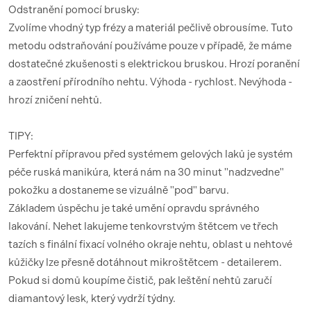
Odstranění pomocí brusky:
Zvolíme vhodný typ frézy a materiál pečlivě obrousíme. Tuto
metodu odstraňování používáme pouze v případě, že máme
dostatečné zkušenosti s elektrickou bruskou. Hrozí poranění
a zaostření přírodního nehtu. Výhoda - rychlost. Nevýhoda -
hrozí zničení nehtů.
TIPY:
Perfektní přípravou před systémem gelových laků je systém
péče ruská manikúra, která nám na 30 minut "nadzvedne"
pokožku a dostaneme se vizuálně "pod" barvu.
Základem úspěchu je také umění opravdu správného
lakování. Nehet lakujeme tenkovrstvým štětcem ve třech
tazích s finální fixací volného okraje nehtu, oblast u nehtové
kůžičky lze přesně dotáhnout mikroštětcem - detailerem.
Pokud si domů koupíme čistič, pak leštění nehtů zaručí
diamantový lesk, který vydrží týdny.