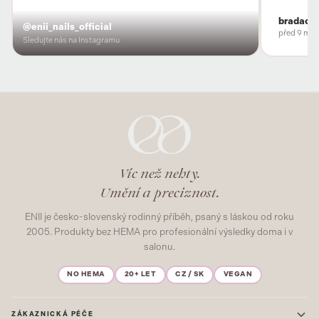
bradacov
@enii_nails_official
před 9 měs
Sledujte nás na Instagramu
Víc než nehty.
Umění a preciznost.
ENII je česko-slovenský rodinný příběh, psaný s láskou od roku
2005. Produkty bez HEMA pro profesionální výsledky doma i v
salonu.
NO HEMA
20+ LET
CZ / SK
VEGAN
ZÁKAZNICKÁ PÉČE