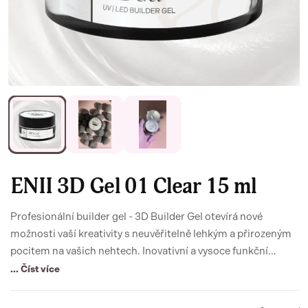
ENII 3D Gel 01 Clear 15 ml
Profesionální builder gel - 3D Builder Gel otevírá nové
možnosti vaší kreativity s neuvěřitelně lehkým a přirozeným
pocitem na vašich nehtech. Inovativní a vysoce funkční
materiál budoucnosti nehtového designu pro dokonalé a
... Číst více
přirozené prodloužení nehtů bez 20 nejtoxičtějších látek.