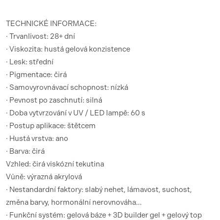
TECHNICKÉ INFORMACE:
· Trvanlivost: 28+ dní
· Viskozita: hustá gelová konzistence
· Lesk: střední
· Pigmentace: čirá
· Samovyrovnávací schopnost: nízká
· Pevnost po zaschnutí: silná
· Doba vytvrzování v UV / LED lampě: 60 s
· Postup aplikace: štětcem
· Hustá vrstva: ano
· Barva: čirá
Vzhled: čirá viskózní tekutina
Vůně: výrazná akrylová
· Nestandardní faktory: slabý nehet, lámavost, suchost,
změna barvy, hormonální nerovnováha…
· Funkční systém: gelová báze + 3D builder gel + gelový top