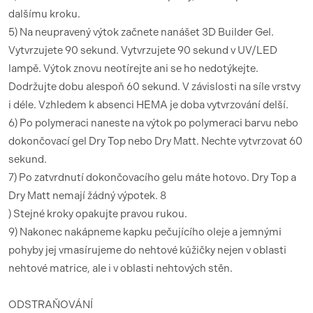
dalšímu kroku.
5) Na neupravený výtok začnete nanášet 3D Builder Gel.
Vytvrzujete 90 sekund. Vytvrzujete 90 sekund v UV/LED
lampě. Výtok znovu neotírejte ani se ho nedotýkejte.
Dodržujte dobu alespoň 60 sekund. V závislosti na síle vrstvy
i déle. Vzhledem k absenci HEMA je doba vytvrzování delší.
6) Po polymeraci naneste na výtok po polymeraci barvu nebo
dokončovací gel Dry Top nebo Dry Matt. Nechte vytvrzovat 60
sekund.
7) Po zatvrdnutí dokončovacího gelu máte hotovo. Dry Top a
Dry Matt nemají žádný výpotek. 8
) Stejné kroky opakujte pravou rukou.
9) Nakonec nakápneme kapku pečujícího oleje a jemnými
pohyby jej vmasírujeme do nehtové kůžičky nejen v oblasti
nehtové matrice, ale i v oblasti nehtových stěn.
ODSTRAŇOVÁNÍ