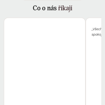
Co o nás
říkají
„Všechno
spokojen