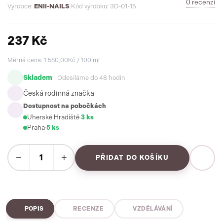
0 recenzí
Výrobce:
ENII-NAILS
|
Kód výrobku: 3D-01-15
237 Kč
Měrná cena: 1 580,00Kč / 100 ml
Skladem
· Odesíláme do 48 hodin
Česká rodinná značka
Dostupnost na pobočkách
Uherské Hradiště
·
3 ks
Praha
·
5 ks
−
+
PŘIDAT DO KOŠÍKU
POPIS
RECENZE
VZDĚLÁVÁNÍ