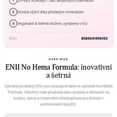
21FREE Koncept – bez škodlivých chemikálií
1
Dlouhá výdrž díky přidaným minerálům
2
Veganské & šetrné složení, vyrobeno v EU
3
EAN
8585041596153
NAŠE MISE
ENII No Hema Formula:
inovativní
a šetrná
Vybrané produkty ENII jsou dostupné také ve variantě No HEMA
Formula. Všechny naše produkty jsou vyvíjeny s důrazem na
kvalitu, výkon a maximální ohleduplnost pro domácí i
profesionální použití.