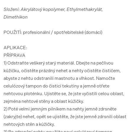
Složení: Akrylátový kopolymer, Ethylmethakrylát,
Dimethikon
POUŽITÍ: profesionální / spotřebitelské (domácí)
APLIKACE:
PŘÍPRAVA
1) Odstraňte veškerý starý materiál. Dbejte na pečlivou
kůžičku, očistěte prázdný nehet a nehty očistěte čističem,
abyste z nehtu odstranili mastnotu a vlhkost. Namočte
celulózový tampon do čisticí tekutiny a jemně otřete
nehtovou ploténku. Ujistěte se, že jste vyčistili celou oblast,
zejména nehtové stěny a oblast kůžičky.
2) Poté velmi jemným pilníkem na nehty jemně zdrsněte
(zakryjte) nehet, opět se ujistěte, že jste jemně zdrsnili oblast
nehtových stěn a kůžičky.