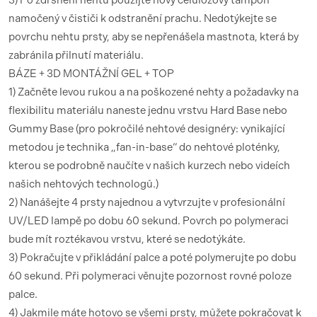
3) Po zdrsnění nehtu použijte nový celulózový tampon
namočený v čističi k odstranění prachu. Nedotýkejte se
povrchu nehtu prsty, aby se nepřenášela mastnota, která by
zabránila přilnutí materiálu.
BÁZE + 3D MONTÁŽNÍ GEL + TOP
1) Začněte levou rukou a na poškozené nehty a požadavky na
flexibilitu materiálu naneste jednu vrstvu Hard Base nebo
Gummy Base (pro pokročilé nehtové designéry: vynikající
metodou je technika „fan-in-base“ do nehtové ploténky,
kterou se podrobně naučíte v našich kurzech nebo videích
našich nehtových technologů.)
2) Nanášejte 4 prsty najednou a vytvrzujte v profesionální
UV/LED lampě po dobu 60 sekund. Povrch po polymeraci
bude mít roztékavou vrstvu, které se nedotýkáte.
3) Pokračujte v přikládání palce a poté polymerujte po dobu
60 sekund. Při polymeraci věnujte pozornost rovné poloze
palce.
4) Jakmile máte hotovo se všemi prsty, můžete pokračovat k