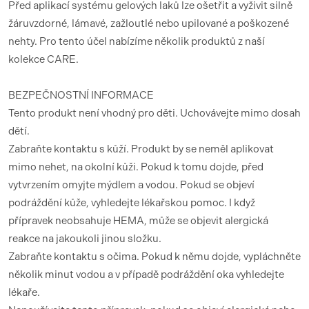
Před aplikací systému gelových laků lze ošetřit a vyživit silně
žáruvzdorné, lámavé, zažloutlé nebo upilované a poškozené
nehty. Pro tento účel nabízíme několik produktů z naší
kolekce CARE.
BEZPEČNOSTNÍ INFORMACE
Tento produkt není vhodný pro děti. Uchovávejte mimo dosah
dětí.
Zabraňte kontaktu s kůží. Produkt by se neměl aplikovat
mimo nehet, na okolní kůži. Pokud k tomu dojde, před
vytvrzením omyjte mýdlem a vodou. Pokud se objeví
podráždění kůže, vyhledejte lékařskou pomoc. I když
přípravek neobsahuje HEMA, může se objevit alergická
reakce na jakoukoli jinou složku.
Zabraňte kontaktu s očima. Pokud k němu dojde, vypláchněte
několik minut vodou a v případě podráždění oka vyhledejte
lékaře.