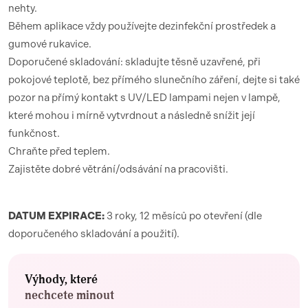
nehty.
Během aplikace vždy používejte dezinfekční prostředek a
gumové rukavice.
Doporučené skladování: skladujte těsně uzavřené, při
pokojové teplotě, bez přímého slunečního záření, dejte si také
pozor na přímý kontakt s UV/LED lampami nejen v lampě,
které mohou i mírně vytvrdnout a následně snížit její
funkčnost.
Chraňte před teplem.
Zajistěte dobré větrání/odsávání na pracovišti.
DATUM EXPIRACE:
3 roky, 12 měsíců po otevření (dle
doporučeného skladování a použití).
Výhody, které
nechcete minout