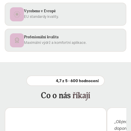
Vyrobeno v Evropě
EU standardy kvality.
Profesionální kvalita
Maximální výdrž a komfortní aplikace.
4,7 z 5 · 600 hodnocení
Co o nás
říkají
„Objedn
doporuči