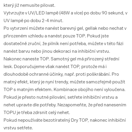
který již nemusíte pilovat.
Vytvrzujte v UV/LED lampě (48W a více) po dobu 90 sekund, v
UV lampě po dobu 2-4 minut.
Po vytvrzení můžete nanést barevný gel, gellak nebo nechat v
přirozeném vzhledu a nanést pouze TOP. Pokud jste
dostatečně zruční, že pilník není potřeba, můžete v této fázi
nanést barvu nebo jinou dekoraci na inhibiční vrstvu.
Nakonec naneste TOP. Samotný gel má přirozený střední
lesk. Doporučujeme však nanést TOP, protože má i
dlouhodobě ochranné účinky, např. proti poškrábání. Pro
matný efekt, který je nyní trendy, můžete samozřejmě použít
TOP s matným efektem. Kombinace obojího není vyloučena.
Pokud je přesto nutné pilování, setřete inhibiční vrstvu a
nehet upravte dle potřeby. Nezapomeňte, že před nanesením
TOPU je třeba zdrsnit celý nehet.
Pokud nepoužíváte bezotíratelný Dry TOP, nakonec inhibiční
vrstvu setřete.