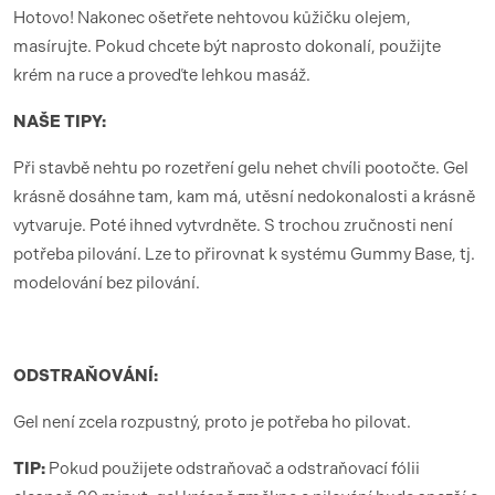
Hotovo! Nakonec ošetřete nehtovou kůžičku olejem,
masírujte. Pokud chcete být naprosto dokonalí, použijte
krém na ruce a proveďte lehkou masáž.
NAŠE TIPY:
Při stavbě nehtu po rozetření gelu nehet chvíli pootočte. Gel
krásně dosáhne tam, kam má, utěsní nedokonalosti a krásně
vytvaruje. Poté ihned vytvrdněte. S trochou zručnosti není
potřeba pilování. Lze to přirovnat k systému Gummy Base, tj.
modelování bez pilování.
ODSTRAŇOVÁNÍ:
Gel není zcela rozpustný, proto je potřeba ho pilovat.
TIP:
Pokud použijete odstraňovač a odstraňovací fólii