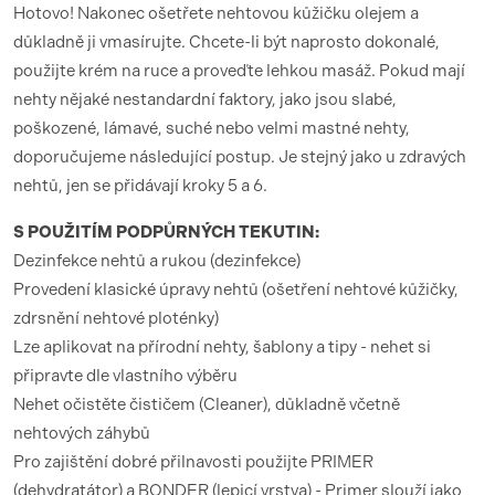
Hotovo! Nakonec ošetřete nehtovou kůžičku olejem a
důkladně ji vmasírujte. Chcete-li být naprosto dokonalé,
použijte krém na ruce a proveďte lehkou masáž. Pokud mají
nehty nějaké nestandardní faktory, jako jsou slabé,
poškozené, lámavé, suché nebo velmi mastné nehty,
doporučujeme následující postup. Je stejný jako u zdravých
nehtů, jen se přidávají kroky 5 a 6.
S POUŽITÍM PODPŮRNÝCH TEKUTIN:
Dezinfekce nehtů a rukou (dezinfekce)
Provedení klasické úpravy nehtů (ošetření nehtové kůžičky,
zdrsnění nehtové ploténky)
Lze aplikovat na přírodní nehty, šablony a tipy - nehet si
připravte dle vlastního výběru
Nehet očistěte čističem (Cleaner), důkladně včetně
nehtových záhybů
Pro zajištění dobré přilnavosti použijte PRIMER
(dehydratátor) a BONDER (lepicí vrstva) - Primer slouží jako