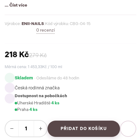
perfektní výsledek bez kompromisů.
... Číst více
Výrobce:
ENII-NAILS
|
Kód výrobku: CBG-04-15
0 recenzí
218 Kč
279 Kč
Měrná cena: 1 453,33Kč / 100 ml
Skladem
· Odesíláme do 48 hodin
Česká rodinná značka
Dostupnost na pobočkách
Uherské Hradiště
·
4 ks
Praha
·
4 ks
−
+
PŘIDAT DO KOŠÍKU