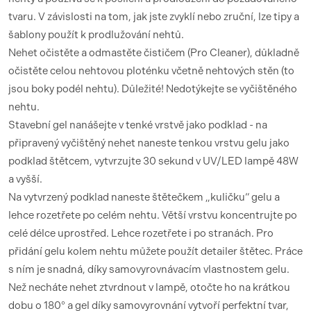
tvaru. V závislosti na tom, jak jste zvyklí nebo zruční, lze tipy a
šablony použít k prodlužování nehtů.
Nehet očistěte a odmastěte čističem (Pro Cleaner), důkladně
očistěte celou nehtovou ploténku včetně nehtových stěn (to
jsou boky podél nehtu). Důležité! Nedotýkejte se vyčištěného
nehtu.
Stavební gel nanášejte v tenké vrstvě jako podklad - na
připravený vyčištěný nehet naneste tenkou vrstvu gelu jako
podklad štětcem, vytvrzujte 30 sekund v UV/LED lampě 48W
a vyšší.
Na vytvrzený podklad naneste štětečkem „kuličku“ gelu a
lehce rozetřete po celém nehtu. Větší vrstvu koncentrujte po
celé délce uprostřed. Lehce rozetřete i po stranách. Pro
přidání gelu kolem nehtu můžete použít detailer štětec. Práce
s ním je snadná, díky samovyrovnávacím vlastnostem gelu.
Než necháte nehet ztvrdnout v lampě, otočte ho na krátkou
dobu o 180° a gel díky samovyrovnání vytvoří perfektní tvar,