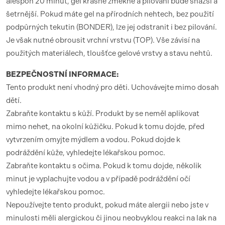
alespoň 20 minut, gel krásně změkne a pilování bude snazší a
šetrnější. Pokud máte gel na přírodních nehtech, bez použití
podpůrných tekutin (BONDER), lze jej odstranit i bez pilování.
Je však nutné obrousit vrchní vrstvu (TOP). Vše závisí na
použitých materiálech, tloušťce gelové vrstvy a stavu nehtů.
BEZPEČNOSTNÍ INFORMACE:
Tento produkt není vhodný pro děti. Uchovávejte mimo dosah
dětí.
Zabraňte kontaktu s kůží. Produkt by se neměl aplikovat
mimo nehet, na okolní kůžičku. Pokud k tomu dojde, před
vytvrzením omyjte mýdlem a vodou. Pokud dojde k
podráždění kůže, vyhledejte lékařskou pomoc.
Zabraňte kontaktu s očima. Pokud k tomu dojde, několik
minut je vyplachujte vodou a v případě podráždění očí
vyhledejte lékařskou pomoc.
Nepoužívejte tento produkt, pokud máte alergii nebo jste v
minulosti měli alergickou či jinou neobvyklou reakci na lak na