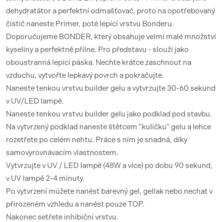
dehydratátor a perfektní odmašťovač, proto na opotřebovaný
čistič naneste Primer, poté lepící vrstvu Bonderu.
Doporučujeme BONDER, který obsahuje velmi malé množství
kyseliny a perfektně přilne. Pro představu - slouží jako
oboustranná lepicí páska. Nechte krátce zaschnout na
vzduchu, vytvořte lepkavý povrch a pokračujte.
Naneste tenkou vrstvu builder gelu a vytvrzujte 30-60 sekund
v UV/LED lampě.
Naneste tenkou vrstvu builder gelu jako podklad pod stavbu.
Na vytvrzený podklad naneste štětcem "kuličku" gelu a lehce
rozetřete po celém nehtu. Práce s ním je snadná, díky
samovyrovnávacím vlastnostem.
Vytvrzujte v UV / LED lampě (48W a více) po dobu 90 sekund,
v UV lampě 2-4 minuty.
Po vytvrzení můžete nanést barevný gel, gellak nebo nechat v
přirozeném vzhledu a nanést pouze TOP.
Nakonec setřete inhibiční vrstvu.