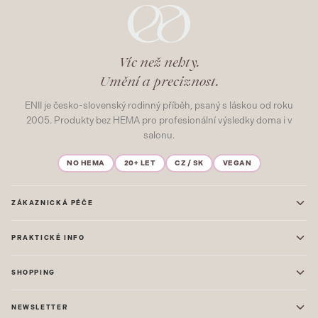
Víc než nehty.
Umění a preciznost.
ENII je česko-slovenský rodinný příběh, psaný s láskou od roku
2005. Produkty bez HEMA pro profesionální výsledky doma i v
salonu.
NO HEMA
20+ LET
CZ / SK
VEGAN
ZÁKAZNICKÁ PÉČE
Kontakt
PRAKTICKÉ INFO
Časté dotazy
Blog & Inspirace
Prodejna: Praha
Mapa stránek
SHOPPING
Prodejna: Uherské Hradiště
O nás
ONE STEP
Ochrana osobních údajů
NEWSLETTER
GEL LAKY