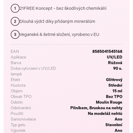
21FREE Koncept – bez škodlivých chemikálií
1
Dlouhá výdrž díky přidaným minerálům
2
Veganské & šetrné složení, vyrobeno v EU
3
EAN
8585041545168
Aplikace
UV/LED
Barva
Růžová
Doba vytvrzení v UV/LED
90 s.
lampě
Efekt
Glittrový
Hustota
Střední
Objem
15 ml
Obsah TPO
Bez TPO
Odstín
Moulin Rouge
Odstranění
Pilníkem, Bruskou na nehty
Použití
Na modeláž nehtů
Samonivelace
Ano
Typ gelu
Stavební
Výpotek
Ano