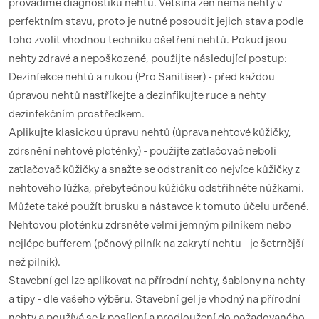
provádíme diagnostiku nehtů. Většina žen nemá nehty v
perfektním stavu, proto je nutné posoudit jejich stav a podle
toho zvolit vhodnou techniku ​​ošetření nehtů. Pokud jsou
nehty zdravé a nepoškozené, použijte následující postup:
Dezinfekce nehtů a rukou (Pro Sanitiser) - před každou
úpravou nehtů nastříkejte a dezinfikujte ruce a nehty
dezinfekčním prostředkem.
Aplikujte klasickou úpravu nehtů (úprava nehtové kůžičky,
zdrsnění nehtové ploténky) - použijte zatlačovač neboli
zatlačovač kůžičky a snažte se odstranit co nejvíce kůžičky z
nehtového lůžka, přebytečnou kůžičku odstřihněte nůžkami.
Můžete také použít brusku a nástavce k tomuto účelu určené.
Nehtovou ploténku zdrsněte velmi jemným pilníkem nebo
nejlépe bufferem (pěnový pilník na zakrytí nehtu - je šetrnější
než pilník).
Stavební gel lze aplikovat na přírodní nehty, šablony na nehty
a tipy - dle vašeho výběru. Stavební gel je vhodný na přírodní
nehty a používá se k posílení a prodloužení do požadovaného