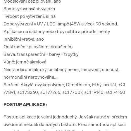
Modelování bez pilování: ano
Samovyrovnávání: vysoká
Tvrdost po vytvrzení: silná
Doba vytvrzení v UV / LED lampě (48W a více): 90 sekund.
Aplikace: na šablony nebo tipy nehtů a přírodní nehty
Inhibiční vrstva: ano
Odstranění: pilováním, broušením
Barva: transparentní + barvy + třpytky
Vůně: jemně akrylová
Nestandardní faktory: oslabený nehet, lámavost, suchost,
hormonální nerovnováha...
Složení: Akrylátový kopolymer, Dimethikon, Ethyl acetát, ±CI
77891, ±CI 73360, ±CI 77266, ±CI 77007, ±CI 19140, ±CI 74160
POSTUP APLIKACE:
Postup aplikace je velmi jednoduchý. Je však nutné si předem
uvědomit několik důležitých faktorů. Před samotnou aplikací