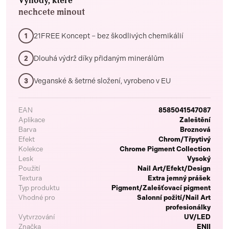
Výhody, které
nechcete minout
21FREE Koncept – bez škodlivých chemikálií
1
Dlouhá výdrž díky přidaným minerálům
2
Veganské & šetrné složení, vyrobeno v EU
3
EAN
8585041547087
Aplikace
Zaleštění
Barva
Broznová
Efekt
Chrom/Třpytivý
Kolekce
Chrome Pigment Collection
Lesk
Vysoký
Použití
Nail Art/Efekt/Design
Textura
Extra jemný prášek
Typ produktu
Pigment/Zalešťovací pigment
Vhodné pro
Salonní požití/Nail Art
profesionálky
Vytvrzování
UV/LED
Značka
ENII