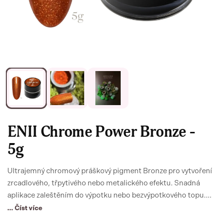
ENII Chrome Power Bronze -
5g
Ultrajemný chromový práškový pigment Bronze pro vytvoření
zrcadlového, třpytivého nebo metalického efektu. Snadná
aplikace zaleštěním do výpotku nebo bezvýpotkového topu.
Vhodný pro gel lak, UV gel, polygel i profesionální nail art. 5g
... Číst více