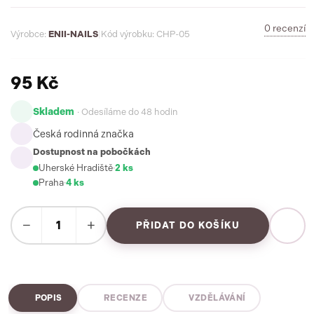
0 recenzí
Výrobce:
ENII-NAILS
|
Kód výrobku: CHP-05
95 Kč
Skladem
· Odesíláme do 48 hodin
Česká rodinná značka
Dostupnost na pobočkách
Uherské Hradiště
·
2 ks
Praha
·
4 ks
−
+
PŘIDAT DO KOŠÍKU
POPIS
RECENZE
VZDĚLÁVÁNÍ