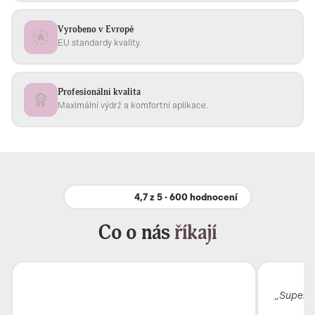
Vyrobeno v Evropě
EU standardy kvality.
Profesionální kvalita
Maximální výdrž a komfortní aplikace.
4,7 z 5 · 600 hodnocení
Co o nás
říkají
„Super k