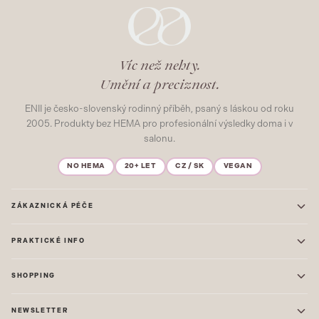
Víc než nehty.
Umění a preciznost.
ENII je česko-slovenský rodinný příběh, psaný s láskou od roku
2005. Produkty bez HEMA pro profesionální výsledky doma i v
salonu.
NO HEMA
20+ LET
CZ / SK
VEGAN
ZÁKAZNICKÁ PÉČE
Kontakt
PRAKTICKÉ INFO
Časté dotazy
Blog & Inspirace
Prodejna: Praha
Mapa stránek
SHOPPING
Prodejna: Uherské Hradiště
O nás
ONE STEP
Ochrana osobních údajů
NEWSLETTER
GEL LAKY