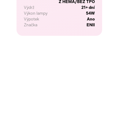
Z HEMA/BEZ TPO
Výdrž
21+ dní
Výkon lampy
54W
Výpotek
Ano
Značka
ENII