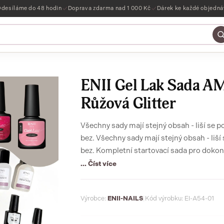
desíláme do 48 hodin
Doprava zdarma nad 1 000 Kč
Dárek ke každé objedn
ENII Gel Lak Sada A
Růžová Glitter
Všechny sady mají stejný obsah - liší se p
bez. Všechny sady mají stejný obsah - liší
bez. Kompletní startovací sada pro doko
UV/LED lampu 54W, růžové a třpytivé glitte
... Číst více
PROFI & HOME - ideální pro začátečníky i 
výsledek.
Výrobce:
ENII-NAILS
|
Kód výrobku: EI-A54-01