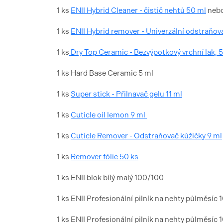
1 ks
ENII Hybrid Cleaner - čistič nehtů 50 ml
nebo
1 ks
ENII Hybrid remover - Univerzální odstraňo
1 ks
Dry Top Ceramic - Bezvýpotkový vrchní lak, 5
1 ks Hard Base Ceramic 5 ml
1 ks
Super stick - Přilnavač gelu 11 ml
1 ks
Cuticle oil lemon 9 ml
1 ks
Cuticle Remover - Odstraňovač kůžičky 9 ml
1 ks
Remover fólie 50 ks
1 ks ENII blok bílý malý 100/100
1 ks ENII Profesionální pilník na nehty půlměsíc
1 ks ENII Profesionální pilník na nehty půlměsíc