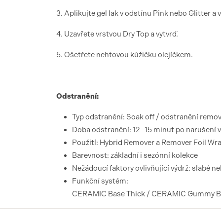
3. Aplikujte gel lak v odstínu Pink nebo Glitter a 
4. Uzavřete vrstvou Dry Top a vytvrď.
5. Ošetřete nehtovou kůžičku olejíčkem.
Odstranění:
Typ odstranění: Soak off / odstranění rem
Doba odstranění: 12–15 minut po narušení v
Použití: Hybrid Remover a Remover Foil Wr
Barevnost: základní i sezónní kolekce
Nežádoucí faktory ovlivňující výdrž: slabé 
Funkční systém:
CERAMIC Base Thick / CERAMIC Gummy Base