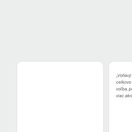
„Voňavý 
celkovo :
voľba, p
viac ako