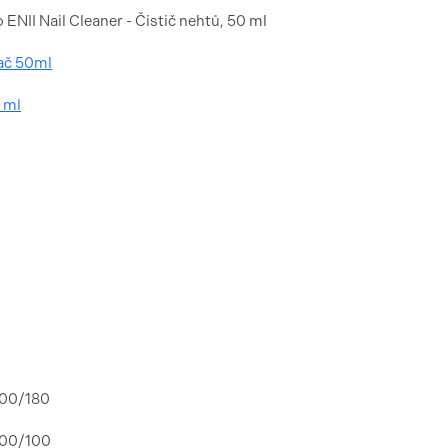
 ENII Nail Cleaner - Čistič nehtů, 50 ml
vač 50ml
 ml
 100/180
 100/100