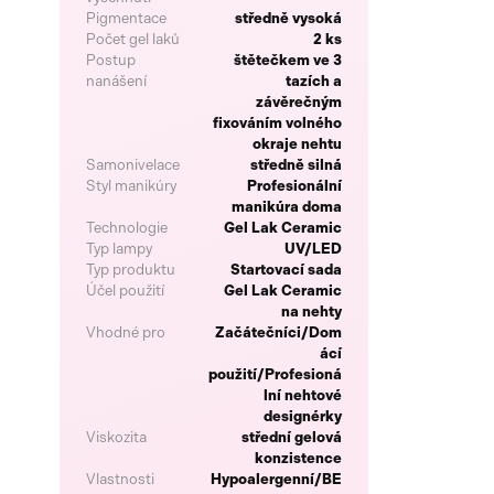
Pigmentace
středně vysoká
Počet gel laků
2 ks
Postup
štětečkem ve 3
nanášení
tazích a
závěrečným
fixováním volného
okraje nehtu
Samonivelace
středně silná
Styl manikúry
Profesionální
manikúra doma
Technologie
Gel Lak Ceramic
Typ lampy
UV/LED
Typ produktu
Startovací sada
Účel použití
Gel Lak Ceramic
na nehty
Vhodné pro
Začátečníci/Dom
ácí
použití/Profesioná
lní nehtové
designérky
Viskozita
střední gelová
konzistence
Vlastnosti
Hypoalergenní/BE