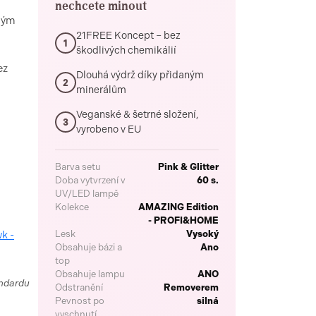
nechcete minout
lým
21FREE Koncept – bez
1
škodlivých chemikálií
ez
Dlouhá výdrž díky přidaným
2
minerálům
Veganské & šetrné složení,
3
vyrobeno v EU
Barva setu
Pink & Glitter
Doba vytvrzení v
60 s.
UV/LED lampě
Kolekce
AMAZING Edition
- PROFI&HOME
k -
Lesk
Vysoký
Obsahuje bázi a
Ano
top
Obsahuje lampu
ANO
andardu
Odstranění
Removerem
Pevnost po
silná
vyschnutí