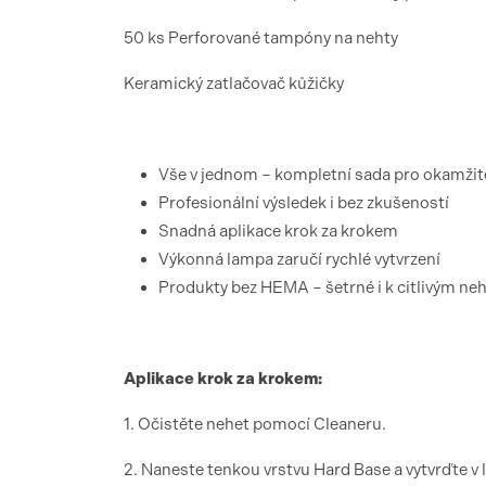
50 ks Perforované tampóny na nehty
Keramický zatlačovač kůžičky
Vše v jednom – kompletní sada pro okamžité
Profesionální výsledek i bez zkušeností
Snadná aplikace krok za krokem
Výkonná lampa zaručí rychlé vytvrzení
Produkty bez HEMA – šetrné i k citlivým n
Aplikace krok za krokem:
1. Očistěte nehet pomocí Cleaneru.
2. Naneste tenkou vrstvu Hard Base a vytvrďte v