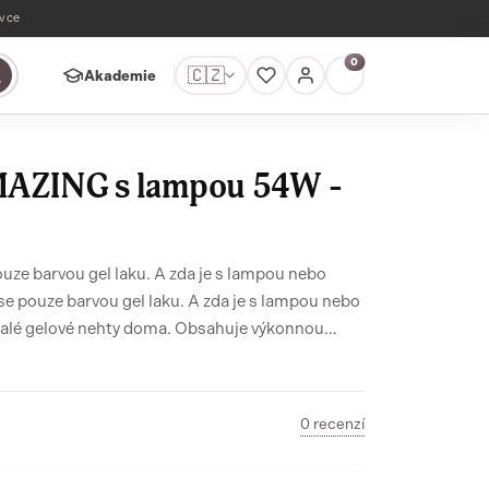
ávce
0
🇨🇿
Akademie
MAZING s lampou 54W -
ouze barvou gel laku. A zda je s lampou nebo
 se pouze barvou gel laku. A zda je s lampou nebo
nalé gelové nehty doma. Obsahuje výkonnou
r odstíny růžové a červené, base, top i péči.
profesionálky. Snadná aplikace, profesionální
0 recenzí