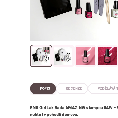
POPIS
RECENZE
VZDĚLÁVÁN
ENII Gel Lak Sada AMAZING s lampou 54W – Růž
nehtů i v pohodlí domova.