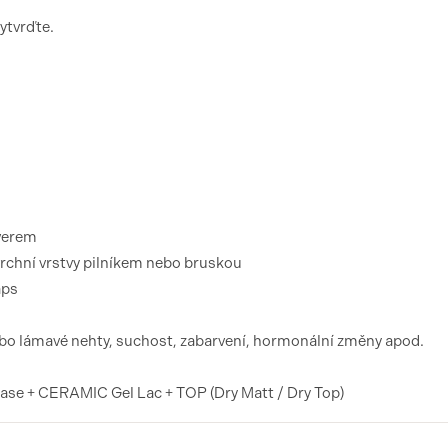
vytvrďte.
overem
rchní vrstvy pilníkem nebo bruskou
aps
nebo lámavé nehty, suchost, zabarvení, hormonální změny apod.
 + CERAMIC Gel Lac + TOP (Dry Matt / Dry Top)