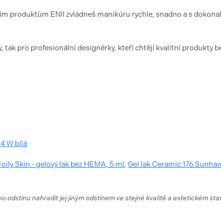
ím produktům ENII zvládneš manikúru rychle, snadno a s dokona
 tak pro profesionální designérky, kteří chtějí kvalitní produkty b
4 W bílá
oily Skin - gelový lak bez HEMA, 5 ml
,
Gel lak Ceramic 176 Sunhaw
ho odstínu nahradit jej jiným odstínem ve stejné kvalitě a estetickém st