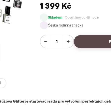
1 399 Kč
Skladem
· Odesíláme do 48 hodin
Česká rodinná značka
−
+
Í
ová Glitter je startovací sada pro vytvoření perfektních ge