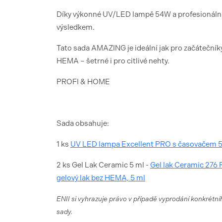
Díky výkonné UV/LED lampě 54W a profesionáln
výsledkem.
Tato sada AMAZING je ideální jak pro začátečníky,
HEMA – šetrné i pro citlivé nehty.
PROFI & HOME
Sada obsahuje:
1 ks
UV LED lampa Excellent PRO s časovačem 5
2 ks Gel Lak Ceramic 5 ml -
Gel lak Ceramic 276 F
gelový lak bez HEMA, 5 ml
ENII si vyhrazuje právo v případě vyprodání konkrétní
sady.