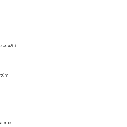
 použití
ehtům
 lampě.