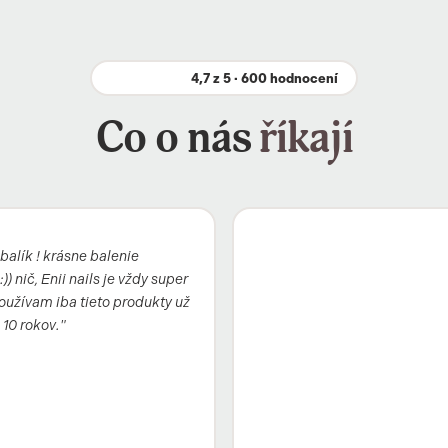
4,7 z 5 · 600 hodnocení
Co o nás
říkají
balík ! krásne balenie
)) nič, Enii nails je vždy super
oužívam iba tieto produkty už
 10 rokov."