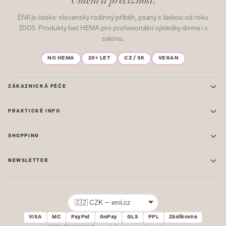
ENII je česko-slovenský rodinný příběh, psaný s láskou od roku
2005. Produkty bez HEMA pro profesionální výsledky doma i v
salonu.
NO HEMA
20+ LET
CZ / SK
VEGAN
ZÁKAZNICKÁ PÉČE
Kontakt
PRAKTICKÉ INFO
Časté dotazy
Blog & Inspirace
Prodejna: Praha
Mapa stránek
SHOPPING
Prodejna: Uherské Hradiště
O nás
ONE STEP
Ochrana osobních údajů
NEWSLETTER
GEL LAKY
Obchodní podmínky
STARTOVACÍ SADY
Novinky, tipy a inspirace přímo do vašeho e-mailu. Jako první.
Reklamace
STAVEBNÍ MATERIÁL
Přihlásit
VISA
MC
PayPal
GoPay
GLS
PPL
Zásilkovna
Žádný spam. Odhlásit se lze kdykoliv.