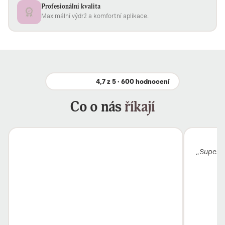
Profesionální kvalita
Maximální výdrž a komfortní aplikace.
4,7 z 5 · 600 hodnocení
Co o nás
říkají
„Super k