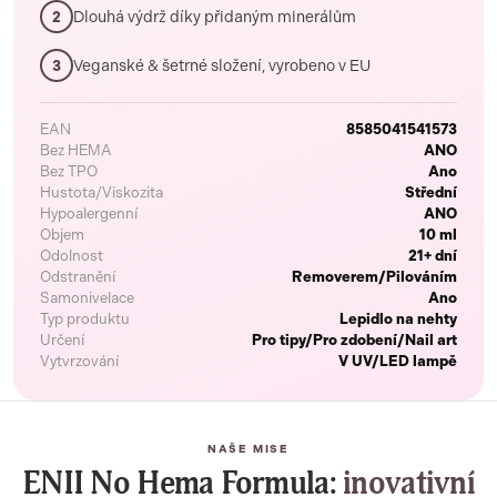
Dlouhá výdrž díky přidaným minerálům
2
Veganské & šetrné složení, vyrobeno v EU
3
EAN
8585041541573
Bez HEMA
ANO
Bez TPO
Ano
Hustota/Viskozita
Střední
Hypoalergenní
ANO
Objem
10 ml
Odolnost
21+ dní
Odstranění
Removerem/Pilováním
Samonivelace
Ano
Typ produktu
Lepidlo na nehty
Určení
Pro tipy/Pro zdobení/Nail art
Vytvrzování
V UV/LED lampě
NAŠE MISE
ENII No Hema Formula:
inovativní