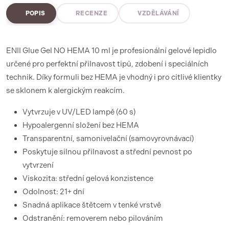
POPIS
RECENZE
VZDĚLÁVÁNÍ
ENII Glue Gel NO HEMA 10 ml je profesionální gelové lepidlo
určené pro perfektní přilnavost tipů, zdobení i speciálních
technik. Díky formuli bez HEMA je vhodný i pro citlivé klientky
se sklonem k alergickým reakcím.
Vytvrzuje v UV/LED lampě (60 s)
Hypoalergenní složení bez HEMA
Transparentní, samonivelační (samovyrovnávací)
Poskytuje silnou přilnavost a střední pevnost po
vytvrzení
Viskozita: střední gelová konzistence
Odolnost: 21+ dní
Snadná aplikace štětcem v tenké vrstvě
Odstranění: removerem nebo pilováním