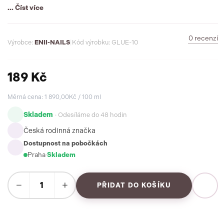
snadnou aplikaci štětcem.
... Číst více
0 recenzí
Výrobce:
ENII-NAILS
|
Kód výrobku: GLUE-10
189 Kč
Měrná cena: 1 890,00Kč / 100 ml
Skladem
· Odesíláme do 48 hodin
Česká rodinná značka
Dostupnost na pobočkách
Praha
·
Skladem
−
+
PŘIDAT DO KOŠÍKU