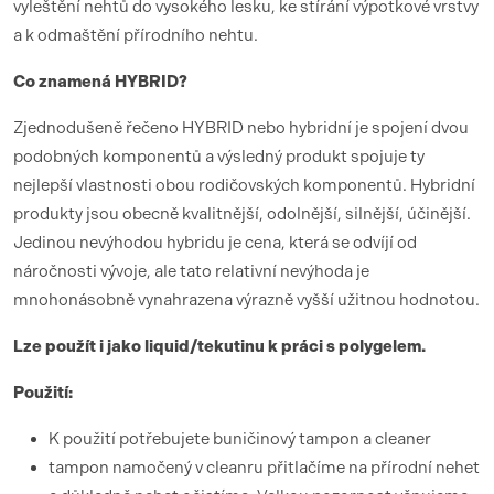
vyleštění nehtů do vysokého lesku, ke stírání výpotkové vrstvy
a k odmaštění přírodního nehtu.
Co znamená HYBRID?
Zjednodušeně řečeno HYBRID nebo hybridní je spojení dvou
podobných komponentů a výsledný produkt spojuje ty
nejlepší vlastnosti obou rodičovských komponentů. Hybridní
produkty jsou obecně kvalitnější, odolnější, silnější, účinější.
Jedinou nevýhodou hybridu je cena, která se odvíjí od
náročnosti vývoje, ale tato relativní nevýhoda je
mnohonásobně vynahrazena výrazně vyšší užitnou hodnotou.
Lze použít i jako liquid/tekutinu k práci s polygelem.
Použití:
K použití potřebujete buničinový tampon a cleaner
tampon namočený v cleanru přitlačíme na přírodní nehet