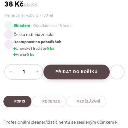
38 Kč
68 Kč
Měrná cena: 76,00Kč / 100 ml
Skladem
· Odesíláme do 48 hodin
Česká rodinná značka
Dostupnost na pobočkách
Uherské Hradiště
·
5 ks
Praha
·
5 ks
−
+
PŘIDAT DO KOŠÍKU
POPIS
RECENZE
VZDĚLÁVÁNÍ
Profesionální cleaner/čistič nehtů se zesíleným účinkem k