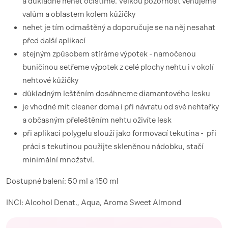
a důkladně nehet očistíme. Velkou pozornost věnujeme
valům a oblastem kolem kůžičky
nehet je tím odmaštěný a doporučuje se na něj nesahat
před další aplikací
stejným způsobem stíráme výpotek - namočenou
buničinou setřeme výpotek z celé plochy nehtu i v okolí
nehtové kůžičky
důkladným leštěním dosáhneme diamantového lesku
je vhodné mít cleaner doma i při návratu od své nehtařky
a občasným přeleštěním nehtu oživíte lesk
při aplikaci polygelu slouží jako formovací tekutina -
při
práci s tekutinou použijte skleněnou nádobku, stačí
minimální množství.
Dostupné balení: 50 ml a 150 ml
INCI: Alcohol Denat., Aqua, Aroma Sweet Almond