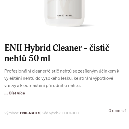
ENII Hybrid Cleaner - čistič
nehtů 50 ml
Profesionální cleaner/čistič nehtů se zesíleným účinkem k
vyleštění nehtů do vysokého lesku, ke stírání výpotkové
vrstvy a k odmaštění přírodního nehtu.
... Číst více
0 recenzí
Výrobce:
ENII-NAILS
|
Kód výrobku: HC1-100