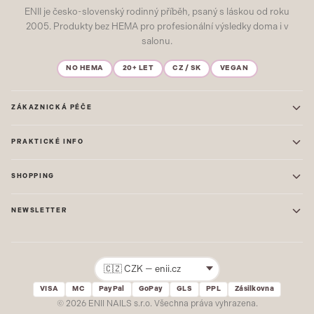
ENII je česko-slovenský rodinný příběh, psaný s láskou od roku
2005. Produkty bez HEMA pro profesionální výsledky doma i v
salonu.
NO HEMA
20+ LET
CZ / SK
VEGAN
ZÁKAZNICKÁ PÉČE
Kontakt
PRAKTICKÉ INFO
Časté dotazy
Blog & Inspirace
Prodejna: Praha
Mapa stránek
SHOPPING
Prodejna: Uherské Hradiště
O nás
ONE STEP
Ochrana osobních údajů
NEWSLETTER
GEL LAKY
Obchodní podmínky
STARTOVACÍ SADY
Novinky, tipy a inspirace přímo do vašeho e-mailu. Jako první.
Reklamace
STAVEBNÍ MATERIÁL
Přihlásit
VISA
MC
PayPal
GoPay
GLS
PPL
Zásilkovna
Žádný spam. Odhlásit se lze kdykoliv.
© 2026 ENII NAILS s.r.o. Všechna práva vyhrazena.