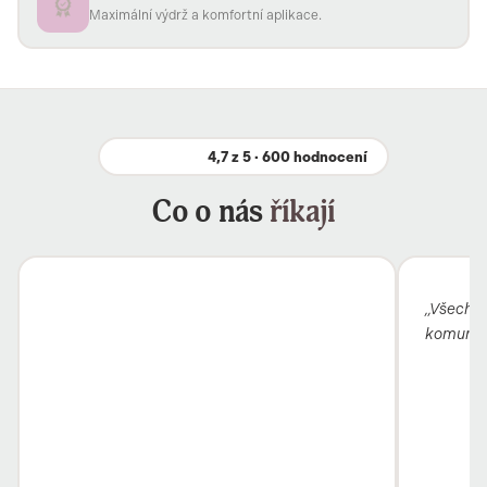
Maximální výdrž a komfortní aplikace.
4,7 z 5 · 600 hodnocení
Co o nás
říkají
„Všechno
komunika