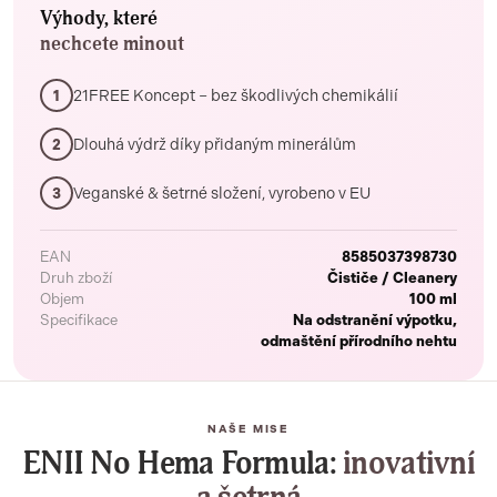
Výhody, které
nechcete minout
21FREE Koncept – bez škodlivých chemikálií
1
Dlouhá výdrž díky přidaným minerálům
2
Veganské & šetrné složení, vyrobeno v EU
3
EAN
8585037398730
Druh zboží
Čističe / Cleanery
Objem
100 ml
Specifikace
Na odstranění výpotku,
odmaštění přírodního nehtu
NAŠE MISE
ENII No Hema Formula:
inovativní