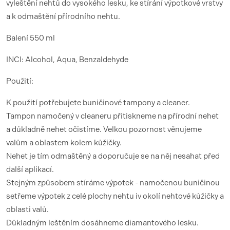
vyleštění nehtů do vysokého lesku, ke stírání výpotkové vrstvy
a k odmaštění přírodního nehtu.
Balení 550 ml
INCI: Alcohol, Aqua, Benzaldehyde
Použití:
K použití potřebujete buničinové tampony a cleaner.
Tampon namočený v cleaneru přitiskneme na přírodní nehet
a důkladně nehet očistíme. Velkou pozornost věnujeme
valům a oblastem kolem kůžičky.
Nehet je tím odmaštěný a doporučuje se na něj nesahat před
další aplikací.
Stejným způsobem stíráme výpotek - namočenou buničinou
setřeme výpotek z celé plochy nehtu iv okolí nehtové kůžičky a
oblasti valů.
Důkladným leštěním dosáhneme diamantového lesku.