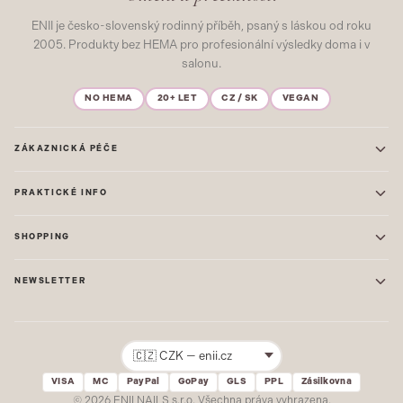
ENII je česko-slovenský rodinný příběh, psaný s láskou od roku
2005. Produkty bez HEMA pro profesionální výsledky doma i v
salonu.
NO HEMA
20+ LET
CZ / SK
VEGAN
ZÁKAZNICKÁ PÉČE
Kontakt
PRAKTICKÉ INFO
Časté dotazy
Blog & Inspirace
Prodejna: Praha
Mapa stránek
SHOPPING
Prodejna: Uherské Hradiště
O nás
ONE STEP
Ochrana osobních údajů
NEWSLETTER
GEL LAKY
Obchodní podmínky
STARTOVACÍ SADY
Novinky, tipy a inspirace přímo do vašeho e-mailu. Jako první.
Reklamace
STAVEBNÍ MATERIÁL
Přihlásit
VISA
MC
PayPal
GoPay
GLS
PPL
Zásilkovna
Žádný spam. Odhlásit se lze kdykoliv.
© 2026 ENII NAILS s.r.o. Všechna práva vyhrazena.