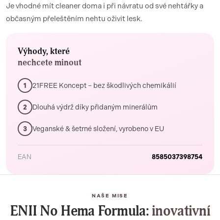
Je vhodné mít cleaner doma i při návratu od své nehtářky a
občasným přeleštěním nehtu oživit lesk.
Výhody, které
nechcete minout
21FREE Koncept – bez škodlivých chemikálií
1
Dlouhá výdrž díky přidaným minerálům
2
Veganské & šetrné složení, vyrobeno v EU
3
EAN
8585037398754
NAŠE MISE
ENII No Hema Formula:
inovativní