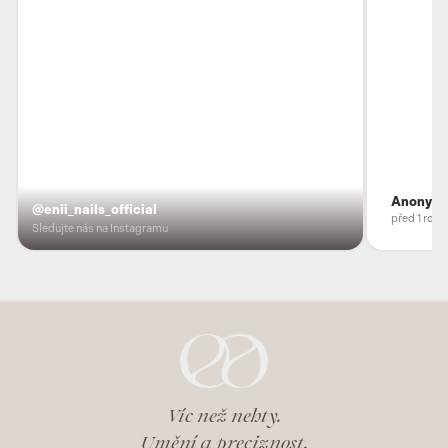
Anonym
@enii_nails_official
před 1 rok
Sledujte nás na Instagramu
Víc než nehty.
Umění a preciznost.