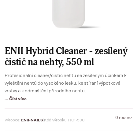
ENII Hybrid Cleaner - zesílený
čistič na nehty, 550 ml
Profesionální cleaner/čistič nehtů se zesíleným účinkem k
vyleštění nehtů do vysokého lesku, ke stírání výpotkové
vrstvy a k odmaštění přírodního nehtu.
... Číst více
0 recenzí
Výrobce:
ENII-NAILS
|
Kód výrobku: HC1-500