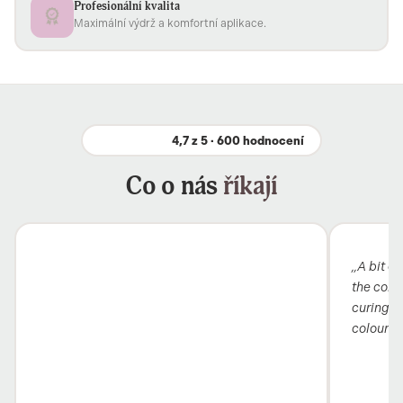
Profesionální kvalita
Maximální výdrž a komfortní aplikace.
4,7 z 5 · 600 hodnocení
Co o nás
říkají
„A bit ex
the colou
curing i
colour 