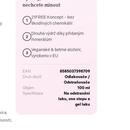
nechcete minout
21FREE Koncept – bez
1
y
škodlivých chemikálií
Dlouhá výdrž díky přidaným
2
minerálům
Veganské & šetrné složení,
3
vyrobeno v EU
EAN
8585037398709
Druh zboží
Odlakovače /
Odstraňovače
Objem
100 ml
Specifikace
Na odstranění
laku, one stepu a
gel laku
míra
ivosti,