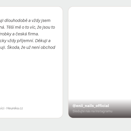
ji dlouhodobě a vždy jsem
á. Těší mě o to víc, že jsou to
robky a česká firma.
cky vždy příjemní. Děkuji a
ji. Škoda, že už není obchod
@enii_nails_official
íci
· Heureka.cz
Sledujte nás na Instagramu