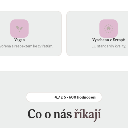
Vegan
Vyrobeno v Evropě
vořená s respektem ke zvířatům.
EU standardy kvality.
4,7 z 5 · 600 hodnocení
Co o nás
říkají