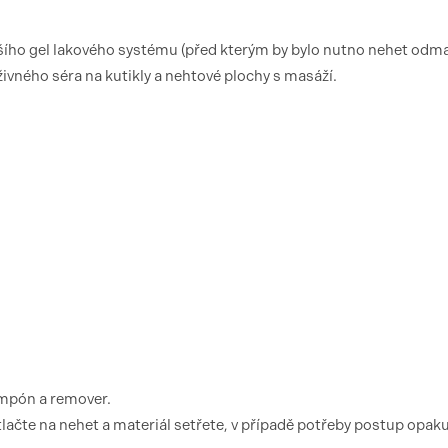
lšího gel lakového systému (před kterým by bylo nutno nehet odma
živného séra na kutikly a nehtové plochy s masáží.
ampón a remover.
te na nehet a materiál setřete, v případě potřeby postup opaku