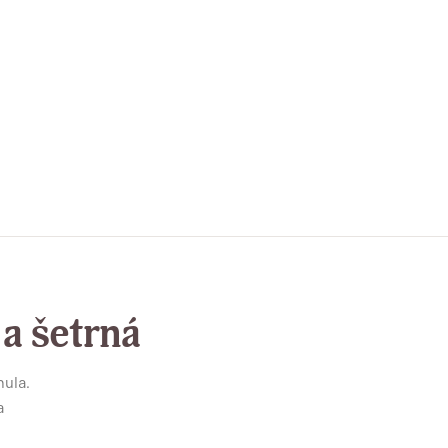
 a šetrná
mula.
a