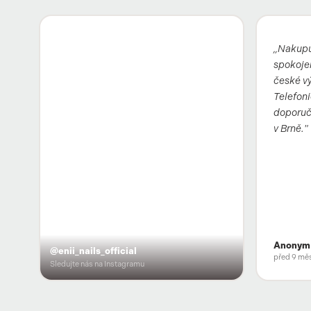
„Nakupu
spokojen
české vý
Telefoni
doporuču
v Brně."
Anonym
@enii_nails_official
před 9 měs
Sledujte nás na Instagramu