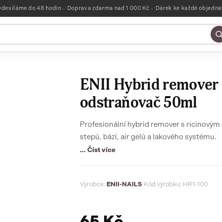
desíláme do 48 hodin
Doprava zdarma nad 1 000 Kč
Dárek ke každé objedn
ENII Hybrid remover 
odstraňovač 50ml
Profesionální hybrid remover s ricinovým
stepů, bází, air gelů a lakového systému.
... Číst více
Výrobce:
ENII-NAILS
|
Kód výrobku: HR1-100
65 Kč