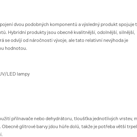
pojení dvou podobných komponentů a výsledný produkt spojuje t
. Hybridní produkty jsou obecně kvalitnější, odolnější, silnější,
 se odvíjí od náročnosti vývoje, ale tato relativní nevýhoda je
ou hodnotou.
z UV/LED lampy
užití přilnavače nebo dehydrátoru, tloušťka jednotlivých vrstev, 
 Obecně glitrové barvy jdou hůře dolů, takže je potřeba větší trpel
í.