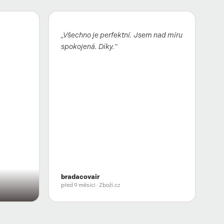
„Všechno je perfektní. Jsem nad míru
spokojená. Díky."
bradacovair
před 9 měsíci
· Zboží.cz