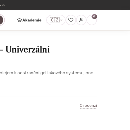
ávce
0
🇨🇿
Akademie
- Univerzální
 olejem k odstranění gel lakového systému, one
0 recenzí