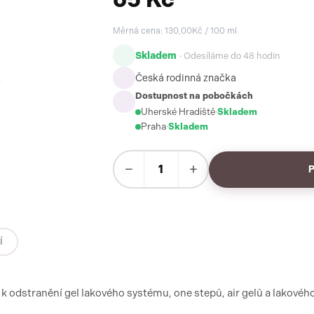
Měrná cena: 130,00Kč / 100 ml
Skladem
· Odesíláme do 48 hodin
Česká rodinná značka
Dostupnost na pobočkách
Uherské Hradiště
·
Skladem
Praha
·
Skladem
−
+
Í
k odstranění gel lakového systému, one stepů, air gelů a lakovéh