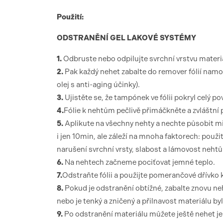
Použití:
ODSTRANĚNÍ GEL LAKOVÉ SYSTÉMY
1.
Odbruste nebo odpilujte svrchní vrstvu materi
2.
Pak každý nehet zabalte do remover fólií namo
olej s anti-aging účinky).
3.
Ujistěte se, že tampónek ve fólii pokryl celý po
4.
Fólie k nehtům pečlivě přimáčkněte a zvláštn
5.
Aplikute na všechny nehty a nechte působit m
i jen 10min, ale záleží na mnoha faktorech: použi
narušení svrchní vrsty, slabost a lámovost nehtů
6.
Na nehtech začneme pociťovat jemné teplo.
7.
Odstraňte fólii a použijte pomerančové dřívko k
8.
Pokud je odstranění obtížné, zabalte znovu ne
nebo je tenký a zničený a přilnavost materiálu byla
9.
Po odstranění materiálu můžete ještě nehet 