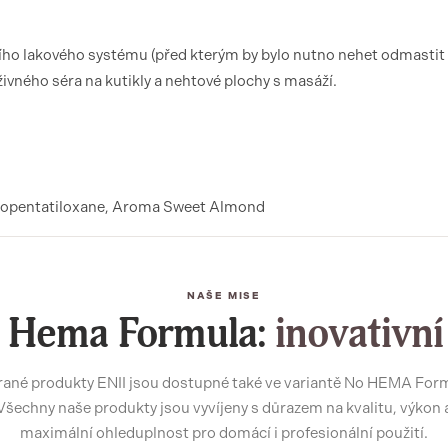
ího lakového systému (před kterým by bylo nutno nehet odmastit
živného séra na kutikly a nehtové plochy s masáží.
lopentatiloxane, Aroma Sweet Almond
NAŠE MISE
 Hema Formula:
inovativní
ané produkty ENII jsou dostupné také ve variantě No HEMA For
Všechny naše produkty jsou vyvíjeny s důrazem na kvalitu, výkon 
maximální ohleduplnost pro domácí i profesionální použití.