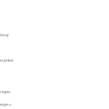
inový
pu práce
é teplo
čeným v