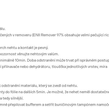
álu.
čených v removeru (ENII Remover 97% obsahuje velmi pečující ric
vrch nehtu a kontakt je pevný.
í pozornost věnujte nehtovým valům.
inimálně 10min. Doba odstranění může trvat při správném postu
tí přilnavače nebo dehydrátoru, tloušťka jednotlivých vrstev, míra
 odstranění materiálu, který se zvedl od nehtu.
hty do fólie na dalších 5min. Je možné, že nehet neměl dostatečn
 tedy silnější.
jemně přepilovat bufferem a setřít buničinovým tampónem namo