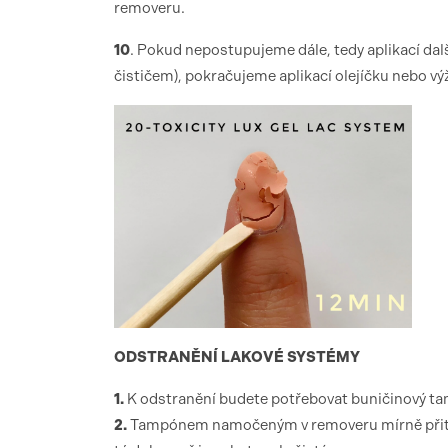
removeru.
10
. Pokud nepostupujeme dále, tedy aplikací da
čističem), pokračujeme aplikací olejíčku nebo vý
ODSTRANĚNÍ LAKOVÉ SYSTÉMY
1.
K odstranění budete potřebovat buničinový t
2.
Tampónem namočeným v removeru mírně přitlač