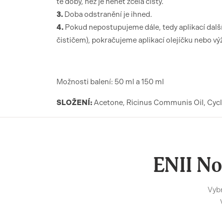
té doby, než je nehet zcela čistý.
3.
Doba odstranění je ihned.
4.
Pokud nepostupujeme dále, tedy aplikací dalš
čističem), pokračujeme aplikací olejíčku nebo vý
Možnosti balení: 50 ml a 150 ml
SLOŽENÍ:
Acetone, Ricinus Communis Oil, Cyc
ENII No
Vybr