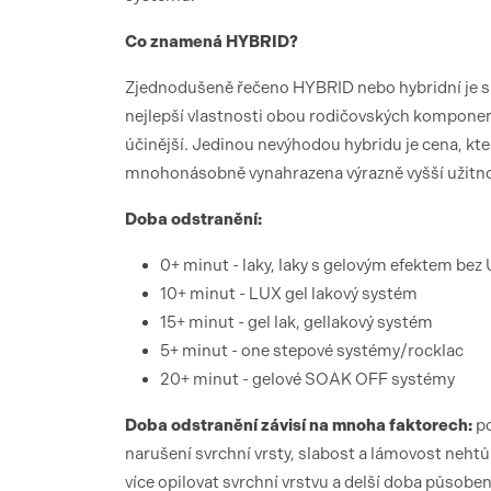
Co znamená HYBRID?
Zjednodušeně řečeno HYBRID nebo hybridní je s
nejlepší vlastnosti obou rodičovských komponentů
účinější. Jedinou nevýhodou hybridu je cena, která
mnohonásobně vynahrazena výrazně vyšší užitn
Doba odstranění:
0+ minut - laky, laky s gelovým efektem be
10+ minut - LUX gel lakový systém
15+ minut - gel lak, gellakový systém
5+ minut - one stepové systémy/rocklac
20+ minut - gelové SOAK OFF systémy
Doba odstranění závisí na mnoha faktorech:
po
narušení svrchní vrsty, slabost a lámovost nehtů.
více opilovat svrchní vrstvu a delší doba působen