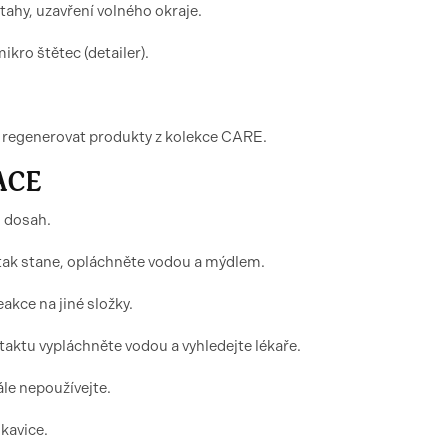
 tahy, uzavření volného okraje.
kro štětec (detailer).
ve regenerovat produkty z kolekce CARE.
ACE
h dosah.
tak stane, opláchněte vodou a mýdlem.
akce na jiné složky.
aktu vypláchněte vodou a vyhledejte lékaře.
ále nepoužívejte.
ukavice.