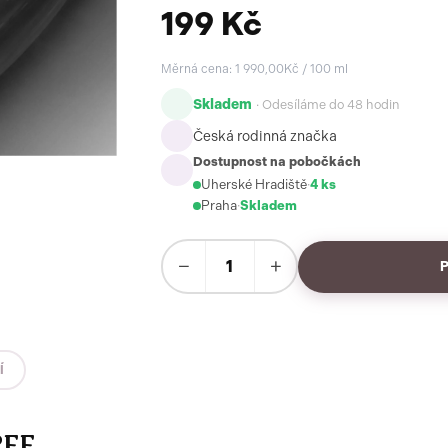
199 Kč
Měrná cena: 1 990,00Kč / 100 ml
Skladem
· Odesíláme do 48 hodin
Česká rodinná značka
Dostupnost na pobočkách
Uherské Hradiště
·
4 ks
Praha
·
Skladem
−
+
Í
REE