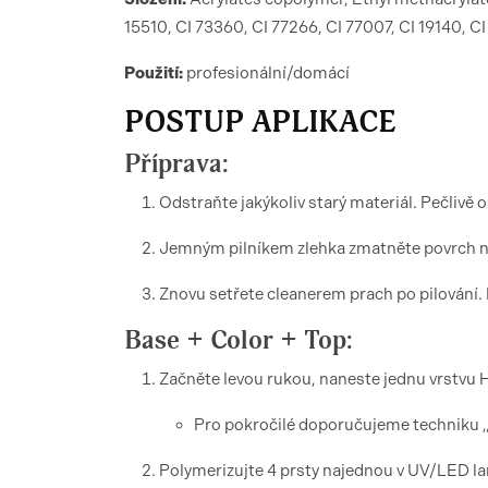
15510, CI 73360, CI 77266, CI 77007, CI 19140, C
Použití:
profesionální/domácí
POSTUP APLIKACE
Příprava:
Odstraňte jakýkoliv starý materiál. Pečlivě
Jemným pilníkem zlehka zmatněte povrch ne
Znovu setřete cleanerem prach po pilování. 
Base + Color + Top:
Začněte levou rukou, naneste jednu vrstvu
Pro pokročilé doporučujeme techniku „v
Polymerizujte 4 prsty najednou v UV/LED lam