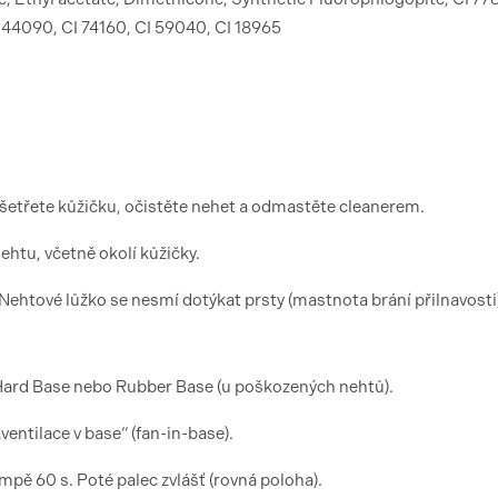
I 44090, CI 74160, CI 59040, CI 18965
 ošetřete kůžičku, očistěte nehet a odmastěte cleanerem.
htu, včetně okolí kůžičky.
Nehtové lůžko se nesmí dotýkat prsty (mastnota brání přilnavosti
 Hard Base nebo Rubber Base (u poškozených nehtů).
entilace v base“ (fan-in-base).
pě 60 s. Poté palec zvlášť (rovná poloha).