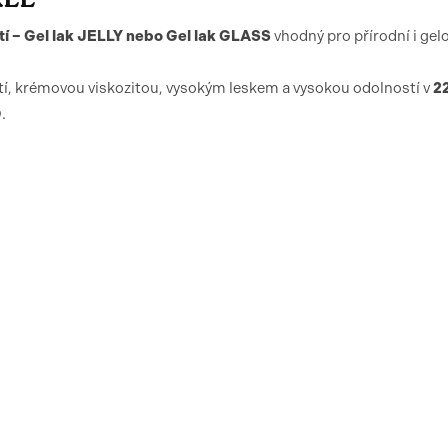
í – Gel lak JELLY nebo Gel lak GLASS
vhodný pro přírodní i gel
stí, krémovou viskozitou, vysokým leskem a vysokou odolností v
2
.