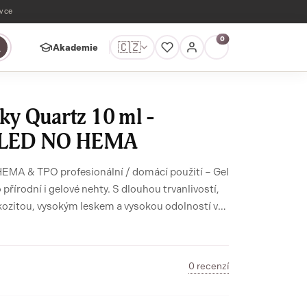
ávce
0
🇨🇿
Akademie
ky Quartz 10 ml -
UV/LED NO HEMA
řírodní i gelové nehty. S dlouhou trvanlivostí,
kozitou, vysokým leskem a vysokou odolností v
bez HEMA a TPO.
0 recenzí