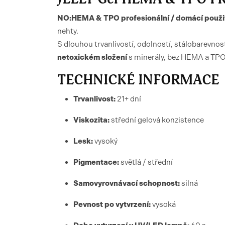
NO:HEMA & TPO profesionální / domácí použit
nehty.
S dlouhou trvanlivostí, odolností, stálobarevno
netoxickém složení
s minerály, bez HEMA a TPO
TECHNICKÉ INFORMACE
Trvanlivost:
21+ dní
Viskozita:
střední gelová konzistence
Lesk:
vysoký
Pigmentace:
světlá / střední
Samovyrovnávací schopnost:
silná
Pevnost po vytvrzení:
vysoká