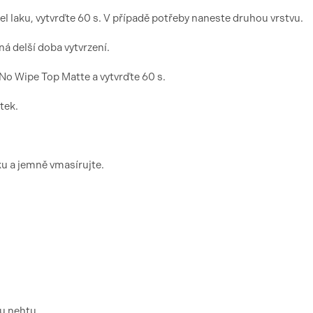
el laku, vytvrďte 60 s. V případě potřeby naneste druhou vrstvu.
á delší doba vytvrzení.
o Wipe Top Matte a vytvrďte 60 s.
tek.
ku a jemně vmasírujte.
u nehtu.