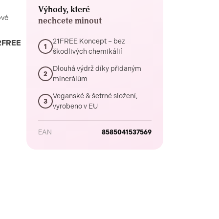
Výhody, které
ové
nechcete minout
21FREE Koncept – bez
2FREE
1
škodlivých chemikálií
Dlouhá výdrž díky přidaným
2
minerálům
Veganské & šetrné složení,
3
vyrobeno v EU
EAN
8585041537569