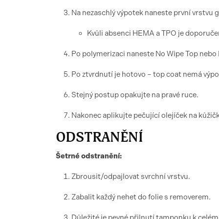
Na nezaschlý výpotek naneste první vrstvu g
Kvůli absenci HEMA a TPO je doporučen
Po polymerizaci naneste No Wipe Top nebo N
Po ztvrdnutí je hotovo – top coat nemá výpo
Stejný postup opakujte na pravé ruce.
Nakonec aplikujte pečující olejíček na kůžič
ODSTRANĚNÍ
Šetrné odstranění:
Zbrousit/odpajlovat svrchní vrstvu.
Zabalit každý nehet do folie s removerem.
Důležité je pevné přilnutí tamponku k celém