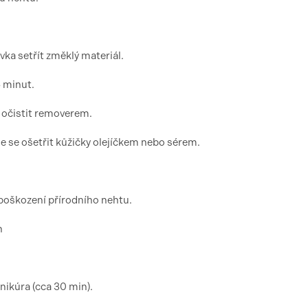
ka setřít změklý materiál.
5 minut.
 očistit removerem.
e se ošetřit kůžičky olejíčkem nebo sérem.
 poškození přírodního nehtu.
n
nikúra (cca 30 min).