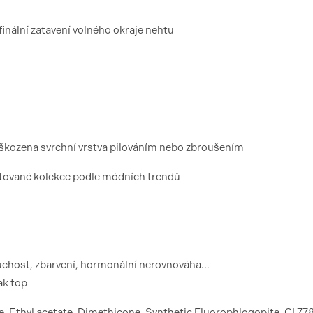
finální zatavení volného okraje nehtu
škozena svrchní vrstva pilováním nebo zbroušením
mitované kolekce podle módních trendů
suchost, zbarvení, hormonální nerovnováha…
lak top
, Ethyl acetate, Dimethicone, Synthetic Fluorophlogopite, CI 778