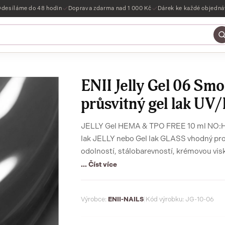
desíláme do 48 hodin
Doprava zdarma nad 1 000 Kč
Dárek ke každé objedn
ENII Jelly Gel 06 Smo
průsvitný gel lak 
JELLY Gel HEMA & TPO FREE 10 ml NO:HEMA & TPO profesionální / domácí použití – Gel
lak JELLY nebo Gel lak GLASS vhodný pro p
odolností, stálobarevností, krémovou vis
22FREE netoxickém složení s minerály, 
... Číst více
Výrobce:
ENII-NAILS
|
Kód výrobku: JG-10-06