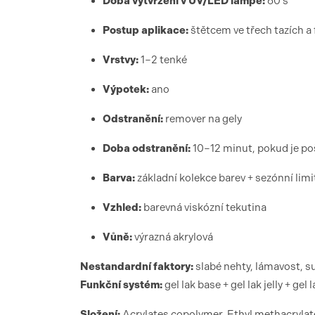
Doba vytvrzení v UV/LED lampě:
60 s
Postup aplikace:
štětcem ve třech tazích a 
Vrstvy:
1–2 tenké
Výpotek:
ano
Odstranění:
remover na gely
Doba odstranění:
10–12 minut, pokud je po
Barva:
základní kolekce barev + sezónní li
Vzhled:
barevná viskózní tekutina
Vůně:
výrazná akrylová
Nestandardní faktory:
slabé nehty, lámavost, 
Funkční systém:
gel lak base + gel lak jelly + gel 
Složení:
Acrylates copolymer, Ethyl methacrylate