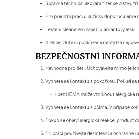
Správná technika lakování = tenké vrstvy, tři
Pro precizní práci u kůžičky doporučujeme mi
Leštění cleanerem zajistí diamantový lesk.
Křehké, žluté či poškozené nehty lze nejpr
BEZPEČNOSTNÍ INFORM
Nevhodné pro děti. Uchovávejte mimo jejic
Vyhněte se kontaktu s pokožkou. Pokud se 
I bez HEMA může vzniknout alergická re
Vyhněte se kontaktu s očima. V případě kont
Pokud se objeví alergická reakce, produkt d
Při práci používejte dezinfekci a ochranné r