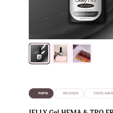
POPIS
RECENZE
VZDĚLÁVÁN
JELLY Gel HEMA & TPO F