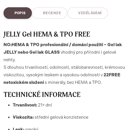
POPIS
RECENZE
VZDĚLÁVÁNÍ
JELLY Gel HEMA & TPO FREE
NO:HEMA & TPO profesionální / domácí použití – Gel lak
JELLY nebo Gel lak GLASS
vhodný pro přírodní i gelové
nehty.
S dlouhou trvanlivostí, odolností, stálobarevností, krémovou
viskozitou, vysokým leskem a vysokou odolností v
22FREE
netoxickém složení
s minerály, bez HEMA a TPO.
TECHNICKÉ INFORMACE
Trvanlivost:
21+ dní
Viskozita:
střední gelová konzistence
Lesk:
vysoký