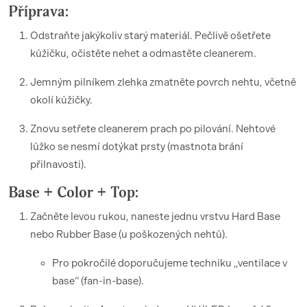
Příprava:
Odstraňte jakýkoliv starý materiál. Pečlivě ošetřete
kůžičku, očistěte nehet a odmastěte cleanerem.
Jemným pilníkem zlehka zmatněte povrch nehtu, včetně
okolí kůžičky.
Znovu setřete cleanerem prach po pilování. Nehtové
lůžko se nesmí dotýkat prsty (mastnota brání
přilnavosti).
Base + Color + Top:
Začněte levou rukou, naneste jednu vrstvu Hard Base
nebo Rubber Base (u poškozených nehtů).
Pro pokročilé doporučujeme techniku „ventilace v
base“ (fan-in-base).