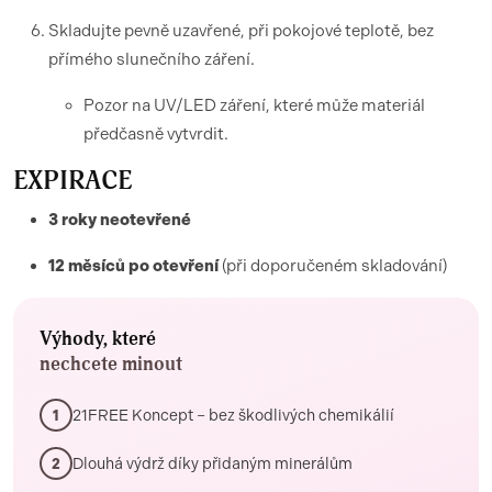
Skladujte pevně uzavřené, při pokojové teplotě, bez
přímého slunečního záření.
Pozor na UV/LED záření, které může materiál
předčasně vytvrdit.
EXPIRACE
3 roky neotevřené
12 měsíců po otevření
(při doporučeném skladování)
Výhody, které
nechcete minout
21FREE Koncept – bez škodlivých chemikálií
1
Dlouhá výdrž díky přidaným minerálům
2