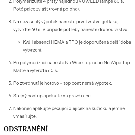
Polymerizujte 4 prsty najednou v UV/LED lampě 60 s.
Poté palec zvlášť (rovná poloha).
Na nezaschlý výpotek naneste první vrstvu gel laku,
vytvrďte 60 s. V případě potřeby naneste druhou vrstvu.
Kvůli absenci HEMA a TPO je doporučená delší doba
vytvrzení.
Po polymerizaci naneste No Wipe Top nebo No Wipe Top
Matte a vytvrďte 60 s.
Po ztvrdnutí je hotovo – top coat nemá výpotek.
Stejný postup opakujte na pravé ruce.
Nakonec aplikujte pečující olejíček na kůžičku a jemně
vmasírujte.
ODSTRANĚNÍ