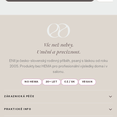
Víc než nehty.
Umění a preciznost.
ENII je česko-slovenský rodinný příběh, psaný s láskou od roku
2005. Produkty bez HEMA pro profesionální výsledky doma i v
salonu.
NO HEMA
20+ LET
CZ / SK
VEGAN
ZÁKAZNICKÁ PÉČE
Kontakt
PRAKTICKÉ INFO
Časté dotazy
Blog & Inspirace