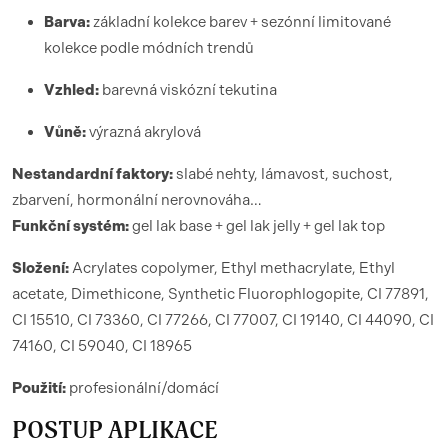
Barva:
základní kolekce barev + sezónní limitované
kolekce podle módních trendů
Vzhled:
barevná viskózní tekutina
Vůně:
výrazná akrylová
Nestandardní faktory:
slabé nehty, lámavost, suchost,
zbarvení, hormonální nerovnováha…
Funkční systém:
gel lak base + gel lak jelly + gel lak top
Složení:
Acrylates copolymer, Ethyl methacrylate, Ethyl
acetate, Dimethicone, Synthetic Fluorophlogopite, CI 77891,
CI 15510, CI 73360, CI 77266, CI 77007, CI 19140, CI 44090, CI
74160, CI 59040, CI 18965
Použití:
profesionální/domácí
POSTUP APLIKACE