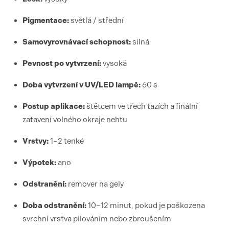
Pigmentace:
světlá / střední
Samovyrovnávací schopnost:
silná
Pevnost po vytvrzení:
vysoká
Doba vytvrzení v UV/LED lampě:
60 s
Postup aplikace:
štětcem ve třech tazích a finální
zatavení volného okraje nehtu
Vrstvy:
1–2 tenké
Výpotek:
ano
Odstranění:
remover na gely
Doba odstranění:
10–12 minut, pokud je poškozena
svrchní vrstva pilováním nebo zbroušením