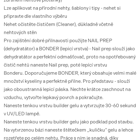
zdrsnění nehtové ploténky)
Lze aplikovat na přírodní nehty, šablony i tipy - nehet si
připravte dle vlastního výběru
Nehet očistěte čističem (Cleaner), důkladně včetně
nehtových stěn
Pro zajištění dobré přilnavosti použijte NAIL PREP
(dehydratátor) a BONDER (lepicí vrstva) - Nail prep slouží jako
dehydratátor a perfektní odmašťovač, proto na opotřebovaný
čistič nehtů naneste Nail prep, poté lepící vrstvu
Bonderu.
Doporučujeme BONDER, který obsahuje velmi malé
množství kyseliny a perfektně přilne. Pro představu - slouží
jako oboustranná lepicí páska. Nechte krátce zaschnout na
vzduchu, vytvořte lepkavý povrch a pokračujte.
Naneste tenkou vrstvu builder gelu a vytvrzujte 30-60 sekund
v UV/LED lampě.
Naneste tenkou vrstvu builder gelu jako podklad pod stavbu.
Na vytvrzenou bázi naneste štětečkem „kuličku“ gelu a lehce
rozetřete po celém nehtu. Práce s ním je snadná, díky