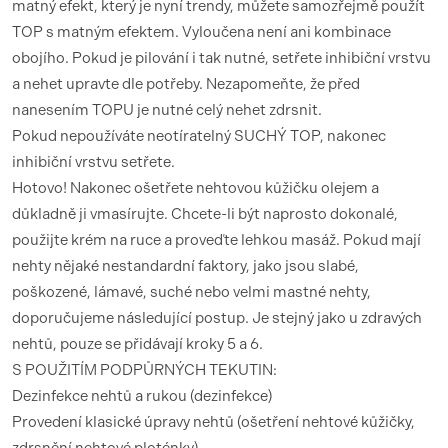
matný efekt, který je nyní trendy, můžete samozřejmě použít
TOP s matným efektem. Vyloučena není ani kombinace
obojího. Pokud je pilování i tak nutné, setřete inhibiční vrstvu
a nehet upravte dle potřeby. Nezapomeňte, že před
nanesením TOPU je nutné celý nehet zdrsnit.
Pokud nepoužíváte neotíratelný SUCHÝ TOP, nakonec
inhibiční vrstvu setřete.
Hotovo! Nakonec ošetřete nehtovou kůžičku olejem a
důkladně ji vmasírujte. Chcete-li být naprosto dokonalé,
použijte krém na ruce a proveďte lehkou masáž. Pokud mají
nehty nějaké nestandardní faktory, jako jsou slabé,
poškozené, lámavé, suché nebo velmi mastné nehty,
doporučujeme následující postup. Je stejný jako u zdravých
nehtů, pouze se přidávají kroky 5 a 6.
S POUŽITÍM PODPŮRNÝCH TEKUTIN:
Dezinfekce nehtů a rukou (dezinfekce)
Provedení klasické úpravy nehtů (ošetření nehtové kůžičky,