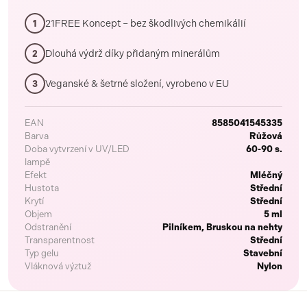
21FREE Koncept – bez škodlivých chemikálií
1
Dlouhá výdrž díky přidaným minerálům
2
Veganské & šetrné složení, vyrobeno v EU
3
EAN
8585041545335
Barva
Růžová
Doba vytvrzení v UV/LED
60-90 s.
lampě
Efekt
Mléčný
Hustota
Střední
Krytí
Střední
Objem
5 ml
Odstranění
Pilníkem, Bruskou na nehty
Transparentnost
Střední
Typ gelu
Stavební
Vláknová výztuž
Nylon