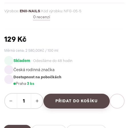
přirozenější než kdy dřív.
Výrobce:
ENII-NAILS
|
Kód výrobku: NFG-05-5
0 recenzí
129 Kč
Měrná cena: 2 580,00Kč / 100 ml
Skladem
· Odesíláme do 48 hodin
Česká rodinná značka
Dostupnost na pobočkách
Praha
·
3 ks
−
+
PŘIDAT DO KOŠÍKU