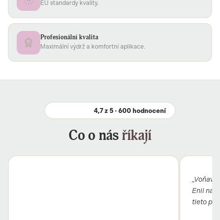
EU standardy kvality.
Profesionální kvalita
Maximální výdrž a komfortní aplikace.
4,7 z 5 · 600 hodnocení
Co o nás
říkají
„Voňavý b
Enii nai
tieto pro