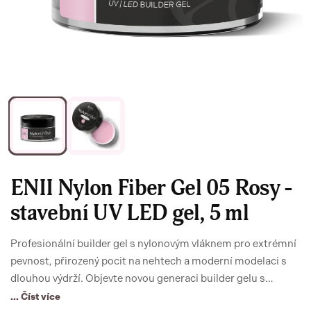
ENII Nylon Fiber Gel 05 Rosy -
stavební UV LED gel, 5 ml
Profesionální builder gel s nylonovým vláknem pro extrémní
pevnost, přirozený pocit na nehtech a moderní modelaci s
dlouhou výdrží. Objevte novou generaci builder gelu s
nylonovým vláknem - pro nehty silnější, krásnější a
... Číst více