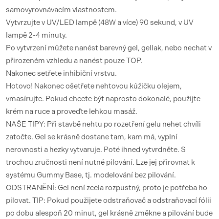
samovyrovnávacím vlastnostem.
Vytvrzujte v UV/LED lampě (48W a více) 90 sekund, v UV
lampě 2-4 minuty.
Po vytvrzení můžete nanést barevný gel, gellak, nebo nechat v
přirozeném vzhledu a nanést pouze TOP.
Nakonec setřete inhibiční vrstvu.
Hotovo! Nakonec ošetřete nehtovou kůžičku olejem,
vmasírujte. Pokud chcete být naprosto dokonalé, použijte
krém na ruce a proveďte lehkou masáž.
NAŠE TIPY: Při stavbě nehtu po rozetření gelu nehet chvíli
zatočte. Gel se krásně dostane tam, kam má, vyplní
nerovnosti a hezky vytvaruje. Poté ihned vytvrdněte. S
trochou zručnosti není nutné pilování. Lze jej přirovnat k
systému Gummy Base, tj. modelování bez pilování.
ODSTRANĚNÍ: Gel není zcela rozpustný, proto je potřeba ho
pilovat. TIP: Pokud použijete odstraňovač a odstraňovací fólii
po dobu alespoň 20 minut, gel krásně změkne a pilování bude