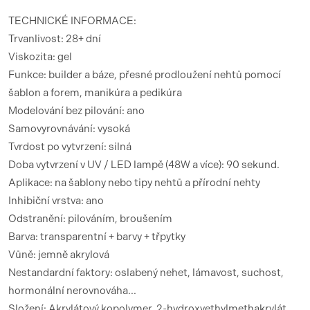
TECHNICKÉ INFORMACE:
Trvanlivost: 28+ dní
Viskozita: gel
Funkce: builder a báze, přesné prodloužení nehtů pomocí
šablon a forem, manikúra a pedikúra
Modelování bez pilování: ano
Samovyrovnávání: vysoká
Tvrdost po vytvrzení: silná
Doba vytvrzení v UV / LED lampě (48W a více): 90 sekund.
Aplikace: na šablony nebo tipy nehtů a přírodní nehty
Inhibiční vrstva: ano
Odstranění: pilováním, broušením
Barva: transparentní + barvy + třpytky
Vůně: jemně akrylová
Nestandardní faktory: oslabený nehet, lámavost, suchost,
hormonální nerovnováha...
Složení: Akrylátový kopolymer, 2-hydroxyethylmethakrylát,