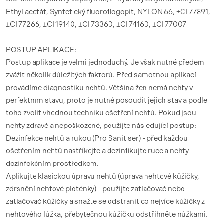
Ethyl acetát, Syntetický fluoroflogopit, NYLON 66, ±CI 77891,
±CI 77266, ±CI 19140, ±CI 73360, ±CI 74160, ±CI 77007
POSTUP APLIKACE:
Postup aplikace je velmi jednoduchý. Je však nutné předem
zvážit několik důležitých faktorů. Před samotnou aplikací
provádíme diagnostiku nehtů. Většina žen nemá nehty v
perfektním stavu, proto je nutné posoudit jejich stav a podle
toho zvolit vhodnou techniku ​​ošetření nehtů. Pokud jsou
nehty zdravé a nepoškozené, použijte následující postup:
Dezinfekce nehtů a rukou (Pro Sanitiser) - před každou
ošetřením nehtů nastříkejte a dezinfikujte ruce a nehty
dezinfekčním prostředkem.
Aplikujte klasickou úpravu nehtů (úprava nehtové kůžičky,
zdrsnění nehtové ploténky) - použijte zatlačovač nebo
zatlačovač kůžičky a snažte se odstranit co nejvíce kůžičky z
nehtového lůžka, přebytečnou kůžičku odstřihněte nůžkami.