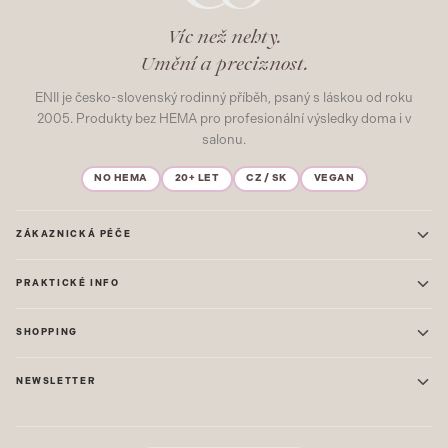
Víc než nehty.
Umění a preciznost.
ENII je česko-slovenský rodinný příběh, psaný s láskou od roku
2005. Produkty bez HEMA pro profesionální výsledky doma i v
salonu.
NO HEMA
20+ LET
CZ / SK
VEGAN
ZÁKAZNICKÁ PÉČE
Kontakt
PRAKTICKÉ INFO
Časté dotazy
Blog & Inspirace
Prodejna: Praha
Mapa stránek
SHOPPING
Prodejna: Uherské Hradiště
O nás
ONE STEP
Ochrana osobních údajů
NEWSLETTER
GEL LAKY
Obchodní podmínky
STARTOVACÍ SADY
Novinky, tipy a inspirace přímo do vašeho e-mailu. Jako první.
Reklamace
STAVEBNÍ MATERIÁL