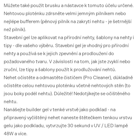
Můžete také použít brusku a nástavce k tomuto účelu určené.
Nehtovou ploténku zdrsněte velmi jemným pilníkem nebo
nejlépe bufferem (pěnový pilník na zakrytí nehtu - je šetrnější
než pilník).
Stavební gel lze aplikovat na přírodní nehty, šablony na nehty i
tipy - dle vašeho výběru. Stavební gel je vhodný pro přírodní
nehty a používá se k jejich zpevnění a prodloužení do
požadovaného tvaru. V závislosti na tom, jak jste zvyklí nebo
zruční, lze tipy a šablony použít k prodlužování nehtů.
Nehet očistěte a odmastěte čističem (Pro Cleaner), důkladně
očistěte celou nehtovou ploténku včetně nehtových stěn (to
jsou boky podél nehtu). Důležité! Nedotýkejte se očištěného
nehtu.
Nanášejte builder gel v tenké vrstvě jako podklad - na
připravený vyčištěný nehet naneste štětečkem tenkou vrstvu
gelu jako podkladu, vytvrzujte 30 sekund v UV / LED lampě
48W a více.