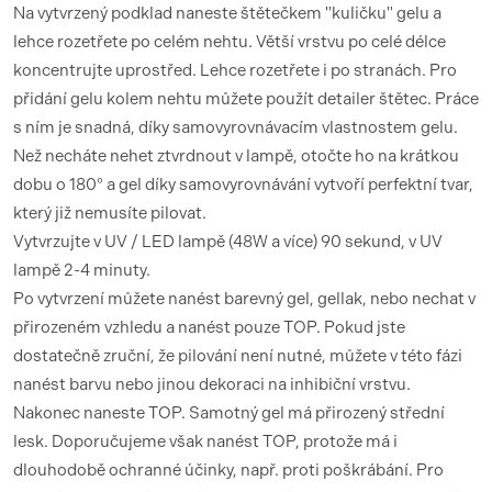
Na vytvrzený podklad naneste štětečkem "kuličku" gelu a
lehce rozetřete po celém nehtu. Větší vrstvu po celé délce
koncentrujte uprostřed. Lehce rozetřete i po stranách. Pro
přidání gelu kolem nehtu můžete použít detailer štětec. Práce
s ním je snadná, díky samovyrovnávacím vlastnostem gelu.
Než necháte nehet ztvrdnout v lampě, otočte ho na krátkou
dobu o 180° a gel díky samovyrovnávání vytvoří perfektní tvar,
který již nemusíte pilovat.
Vytvrzujte v UV / LED lampě (48W a více) 90 sekund, v UV
lampě 2-4 minuty.
Po vytvrzení můžete nanést barevný gel, gellak, nebo nechat v
přirozeném vzhledu a nanést pouze TOP. Pokud jste
dostatečně zruční, že pilování není nutné, můžete v této fázi
nanést barvu nebo jinou dekoraci na inhibiční vrstvu.
Nakonec naneste TOP. Samotný gel má přirozený střední
lesk. Doporučujeme však nanést TOP, protože má i
dlouhodobě ochranné účinky, např. proti poškrábání. Pro