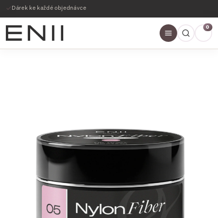
Dárek ke každé objednávce
0