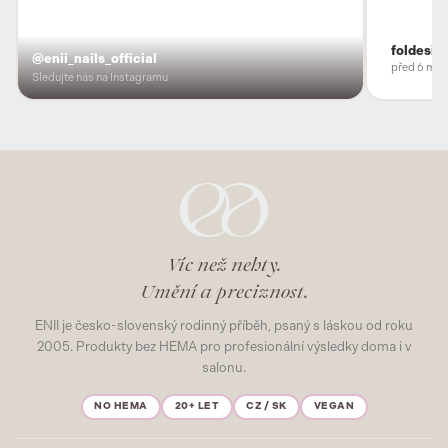
foldesio
@enii_nails_official
před 6 měs
Sledujte nás na Instagramu
Víc než nehty.
Umění a preciznost.
ENII je česko-slovenský rodinný příběh, psaný s láskou od roku
2005. Produkty bez HEMA pro profesionální výsledky doma i v
salonu.
NO HEMA
20+ LET
CZ / SK
VEGAN