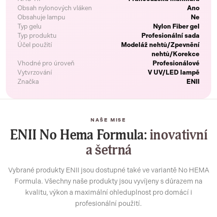
Obsah nylonových vláken
Ano
Obsahuje lampu
Ne
Typ gelu
Nylon Fiber gel
Typ produktu
Profesionální sada
Účel použití
Modeláž nehtů/Zpevnění
nehtů/Korekce
Vhodné pro úroveň
Profesionálové
Vytvrzování
V UV/LED lampě
Značka
ENII
NAŠE MISE
ENII No Hema Formula:
inovativní
a šetrná
Vybrané produkty ENII jsou dostupné také ve variantě No HEMA
Formula. Všechny naše produkty jsou vyvíjeny s důrazem na
kvalitu, výkon a maximální ohleduplnost pro domácí i
profesionální použití.