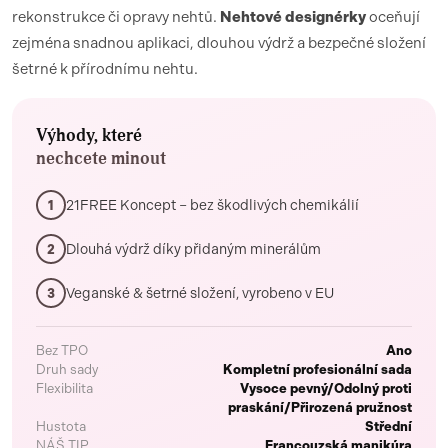
rekonstrukce či opravy nehtů.
Nehtové designérky
oceňují
zejména snadnou aplikaci, dlouhou výdrž a bezpečné složení
šetrné k přírodnímu nehtu.
Výhody, které
nechcete minout
21FREE Koncept – bez škodlivých chemikálií
1
Dlouhá výdrž díky přidaným minerálům
2
Veganské & šetrné složení, vyrobeno v EU
3
Bez TPO
Ano
Druh sady
Kompletní profesionální sada
Flexibilita
Vysoce pevný/Odolný proti
praskání/Přirozená pružnost
Hustota
Střední
NÁŠ TIP
Francouzská manikúra