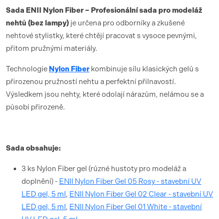
Sada ENII Nylon Fiber – Profesionální sada pro modeláž
nehtů (bez lampy)
je určena pro odborníky a zkušené
nehtové stylistky, které chtějí pracovat s vysoce pevnými,
přitom pružnými materiály.
Technologie
Nylon Fiber
kombinuje sílu klasických gelů s
přirozenou pružností nehtu a perfektní přilnavostí.
Výsledkem jsou nehty, které odolají nárazům, nelámou se a
působí přirozeně.
Sada obsahuje:
3 ks Nylon Fiber gel (různé hustoty pro modeláž a
doplnění) -
ENII Nylon Fiber Gel 05 Rosy - stavební UV
LED gel, 5 ml
,
ENII Nylon Fiber Gel 02 Clear - stavební UV
LED gel, 5 ml
,
ENII Nylon Fiber Gel 01 White - stavební