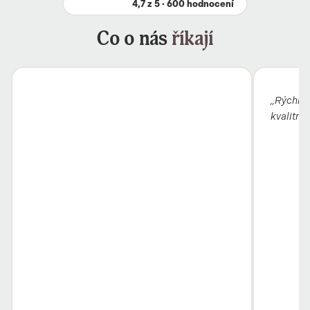
4,7 z 5 · 600 hodnocení
Co o nás
říkají
„Rýchle 
kvalitný"