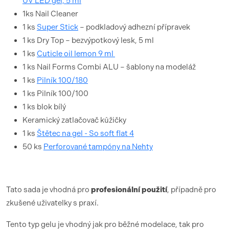
UV LED gel, 5 ml
1ks Nail Cleaner
1 ks
Super Stick
– podkladový adhezní přípravek
1 ks Dry Top – bezvýpotkový lesk, 5 ml
1 ks
Cuticle oil lemon 9 ml
1 ks Nail Forms Combi ALU – šablony na modeláž
1 ks
Pilník 100/180
1 ks Pilník 100/100
1 ks blok bílý
Keramický zatlačovač kůžičky
1 ks
Štětec na gel - So soft flat 4
50 ks
Perforované tampóny na Nehty
Tato sada je vhodná pro
profesionální použití
, případně pro
zkušené uživatelky s praxí.
Tento typ gelu je vhodný jak pro běžné modelace, tak pro