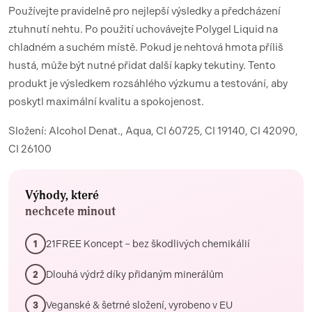
Používejte pravidelně pro nejlepší výsledky a předcházení
ztuhnutí nehtu. Po použití uchovávejte Polygel Liquid na
chladném a suchém místě. Pokud je nehtová hmota příliš
hustá, může být nutné přidat další kapky tekutiny. Tento
produkt je výsledkem rozsáhlého výzkumu a testování, aby
poskytl maximální kvalitu a spokojenost.
Složení: Alcohol Denat., Aqua, CI 60725, CI 19140, CI 42090,
CI 26100
Výhody, které
nechcete minout
21FREE Koncept – bez škodlivých chemikálií
1
Dlouhá výdrž díky přidaným minerálům
2
Veganské & šetrné složení, vyrobeno v EU
3