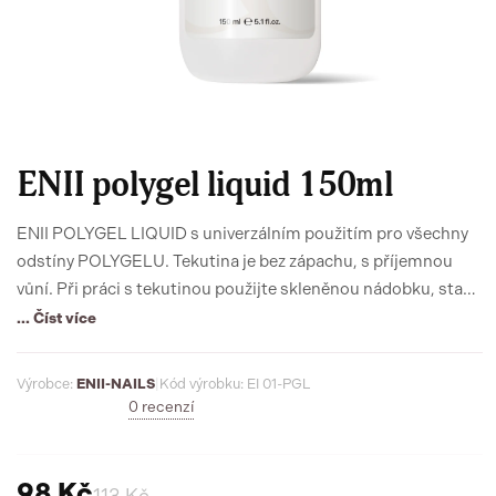
ENII polygel liquid 150ml
ENII POLYGEL LIQUID s univerzálním použitím pro všechny
odstíny POLYGELU. Tekutina je bez zápachu, s příjemnou
vůní. Při práci s tekutinou použijte skleněnou nádobku, stačí
minimální množství.
... Číst více
Výrobce:
ENII-NAILS
|
Kód výrobku: EI 01-PGL
0 recenzí
98 Kč