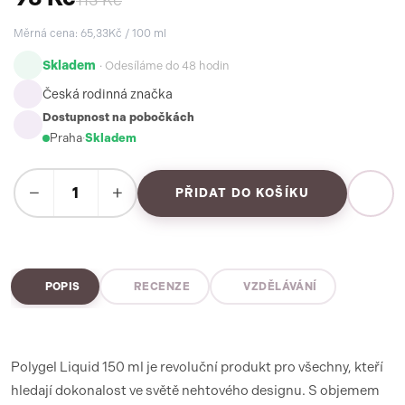
113 Kč
Měrná cena: 65,33Kč / 100 ml
Skladem
· Odesíláme do 48 hodin
Česká rodinná značka
Dostupnost na pobočkách
Praha
·
Skladem
−
+
PŘIDAT DO KOŠÍKU
POPIS
RECENZE
VZDĚLÁVÁNÍ
Polygel Liquid 150 ml je revoluční produkt pro všechny, kteří
hledají dokonalost ve světě nehtového designu. S objemem