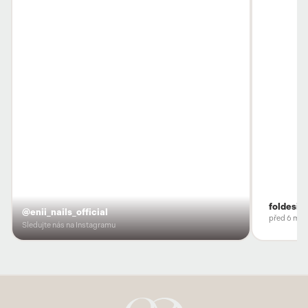
foldesio
@enii_nails_official
před 6 měs
Sledujte nás na Instagramu