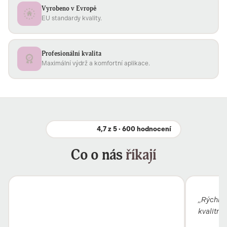
Vyrobeno v Evropě
EU standardy kvality.
Profesionální kvalita
Maximální výdrž a komfortní aplikace.
4,7 z 5 · 600 hodnocení
Co o nás
říkají
„Rýchle 
kvalitný"