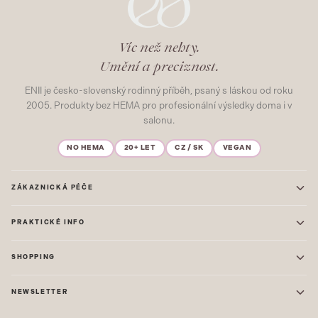
Víc než nehty.
Umění a preciznost.
ENII je česko-slovenský rodinný příběh, psaný s láskou od roku
2005. Produkty bez HEMA pro profesionální výsledky doma i v
salonu.
NO HEMA
20+ LET
CZ / SK
VEGAN
ZÁKAZNICKÁ PÉČE
Kontakt
PRAKTICKÉ INFO
Časté dotazy
Blog & Inspirace
Prodejna: Praha
Mapa stránek
SHOPPING
Prodejna: Uherské Hradiště
O nás
ONE STEP
Ochrana osobních údajů
NEWSLETTER
GEL LAKY
Obchodní podmínky
STARTOVACÍ SADY
Novinky, tipy a inspirace přímo do vašeho e-mailu. Jako první.