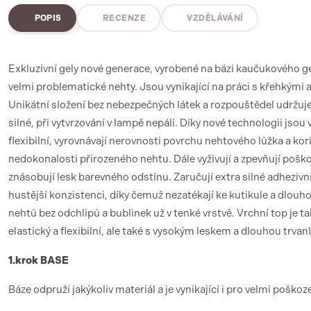
POPIS
RECENZE
VZDĚLÁVÁNÍ
Exkluzivní gely nové generace, vyrobené na bázi kaučukového ge
velmi problematické nehty. Jsou vynikající na práci s křehkými 
Unikátní složení bez nebezpečných látek a rozpouštědel udržuje
silné, při vytvrzování v lampě nepálí. Díky nové technologii jsou 
flexibilní, vyrovnávají nerovnosti povrchu nehtového lůžka a kor
nedokonalosti přirozeného nehtu. Dále vyživují a zpevňují pošk
znásobují lesk barevného odstínu. Zaručují extra silné adhezivní
hustější konzistenci, díky čemuž nezatékají ke kutikule a dlouho
nehtů bez odchlipů a bublinek už v tenké vrstvě. Vrchní top je t
elastický a flexibilní, ale také s vysokým leskem a dlouhou trvanl
1.krok BASE
Báze odpruží jakýkoliv materiál a je vynikající i pro velmi poško