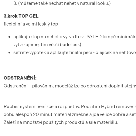
3. (můžeme také nechat nehet v natural looku.)
3.krok TOP GEL
flexibilní a velmi lesklý top
aplikujte top na nehet a vytvrďte v UV/LED lampě minimál
vytvrzujeme, tím větší bude lesk)
setřete výpotek a aplikujte finální péči - olejíček na nehtov
ODSTRANĚNÍ:
Odstranění – pilováním, modeláž lze po odrostení doplnit ste
Rubber systém není zcela rozpustný. Použitím Hybrid remover a
dobu alespoň 20 minut materiál změkne a jde velice dobře a šet
Záleží na množství použitých produktů a síle materiálu.