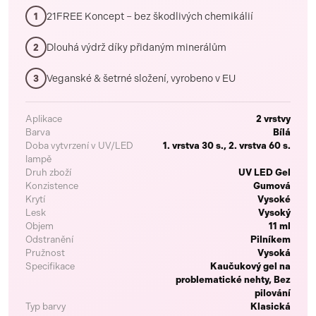
21FREE Koncept – bez škodlivých chemikálií
1
Dlouhá výdrž díky přidaným minerálům
2
Veganské & šetrné složení, vyrobeno v EU
3
Aplikace
2 vrstvy
Barva
Bílá
Doba vytvrzení v UV/LED
1. vrstva 30 s., 2. vrstva 60 s.
lampě
Druh zboží
UV LED Gel
Konzistence
Gumová
Krytí
Vysoké
Lesk
Vysoký
Objem
11 ml
Odstranění
Pilníkem
Pružnost
Vysoká
Specifikace
Kaučukový gel na
problematické nehty, Bez
pilování
Typ barvy
Klasická