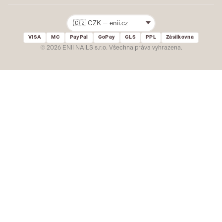
Reklamace
STAVEBNÍ MATERIÁL
Přihlásit
VISA
MC
PayPal
GoPay
GLS
PPL
Zásilkovna
Žádný spam. Odhlásit se lze kdykoliv.
© 2026 ENII NAILS s.r.o. Všechna práva vyhrazena.
SLEDUJTE NÁS