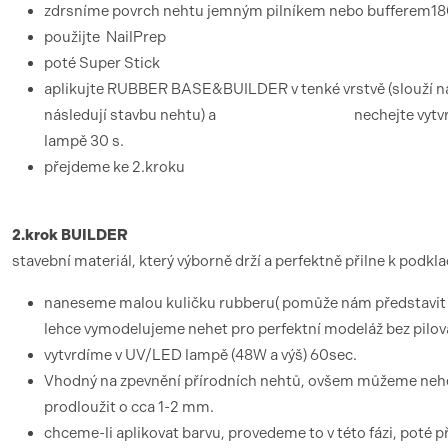
zdrsníme povrch nehtu jemným pilníkem nebo bufferem1
použijte NailPrep
poté Super Stick
aplikujte RUBBER BASE&BUILDER v tenké vrstvě (slouží ná
následují stavbu nehtu) a nechejte vytvrdi
lampě 30 s.
přejdeme ke 2.kroku
2.krok BUILDER
stavební materiál, který výborně drží a perfektně přilne k podkl
naneseme malou kuličku rubberu( pomůže nám představit si
lehce vymodelujeme nehet pro perfektní modeláž bez pilov
vytvrdíme v UV/LED lampě (48W a výš) 60sec.
Vhodný na zpevnění přírodních nehtů, ovšem můžeme neh
prodloužit o cca 1-2 mm.
chceme-li aplikovat barvu, provedeme to v této fázi, poté 