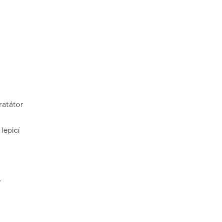
ratátor
lepicí
y