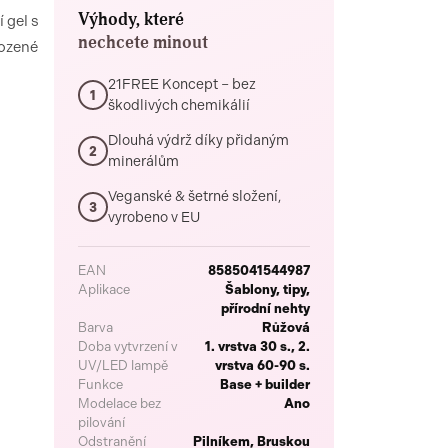
Výhody, které
 gel s
nechcete minout
rozené
21FREE Koncept – bez
1
škodlivých chemikálií
Dlouhá výdrž díky přidaným
2
minerálům
Veganské & šetrné složení,
3
vyrobeno v EU
EAN
8585041544987
Aplikace
Šablony, tipy,
přírodní nehty
Barva
Růžová
Doba vytvrzení v
1. vrstva 30 s., 2.
UV/LED lampě
vrstva 60-90 s.
Funkce
Base + builder
Modelace bez
Ano
pilování
Odstranění
Pilníkem, Bruskou