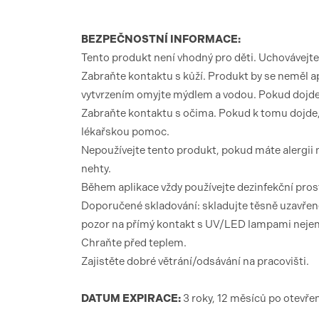
BEZPEČNOSTNÍ INFORMACE:
Tento produkt není vhodný pro děti. Uchovávejt
Zabraňte kontaktu s kůží. Produkt by se neměl a
vytvrzením omyjte mýdlem a vodou. Pokud dojde 
Zabraňte kontaktu s očima. Pokud k tomu dojde, 
lékařskou pomoc.
Nepoužívejte tento produkt, pokud máte alergii n
nehty.
Během aplikace vždy používejte dezinfekční pro
Doporučené skladování: skladujte těsně uzavřené,
pozor na přímý kontakt s UV/LED lampami nejen v
Chraňte před teplem.
Zajistěte dobré větrání/odsávání na pracovišti.
DATUM EXPIRACE:
3 roky, 12 měsíců po otevřen