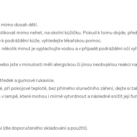
e mimo dosah dětí.
plikovat mimo nehet, na okolní kůžičku. Pokud k tomu dojde, pře
k podráždění kůže, vyhledejte lékařskou pomoc.
několik minut je vyplachujte vodou a v případě podráždění očí vy
ebo jste v minulosti měli alergickou či jinou neobvyklou reakci na
středek a gumové rukavice.
 při pokojové teplotě, bez přímého slunečního záření, dejte si ta
 lampě, které mohou i mírně vytvrdnout a následně snížit její fu
í (dle doporučeného skladování a použití).