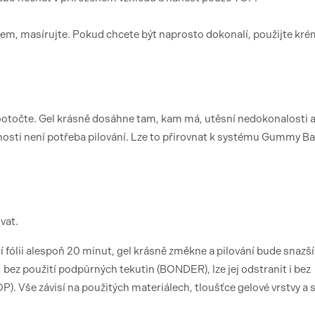
em, masírujte. Pokud chcete být naprosto dokonalí, použijte kré
 pootočte. Gel krásně dosáhne tam, kam má, utěsní nedokonalosti 
nosti není potřeba pilování. Lze to přirovnat k systému Gummy Bas
vat.
fólii alespoň 20 minut, gel krásně změkne a pilování bude snazší
 bez použití podpůrných tekutin (BONDER), lze jej odstranit i bez
OP). Vše závisí na použitých materiálech, tloušťce gelové vrstvy a 