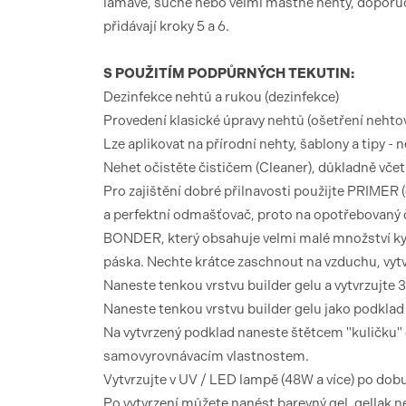
lámavé, suché nebo velmi mastné nehty, doporuču
přidávají kroky 5 a 6.
S POUŽITÍM PODPŮRNÝCH TEKUTIN:
Dezinfekce nehtů a rukou (dezinfekce)
Provedení klasické úpravy nehtů (ošetření nehto
Lze aplikovat na přírodní nehty, šablony a tipy - 
Nehet očistěte čističem (Cleaner), důkladně vč
Pro zajištění dobré přilnavosti použijte PRIMER 
a perfektní odmašťovač, proto na opotřebovaný 
BONDER, který obsahuje velmi malé množství kyse
páska. Nechte krátce zaschnout na vzduchu, vytv
Naneste tenkou vrstvu builder gelu a vytvrzujt
Naneste tenkou vrstvu builder gelu jako podklad
Na vytvrzený podklad naneste štětcem "kuličku" g
samovyrovnávacím vlastnostem.
Vytvrzujte v UV / LED lampě (48W a více) po dob
Po vytvrzení můžete nanést barevný gel, gellak 