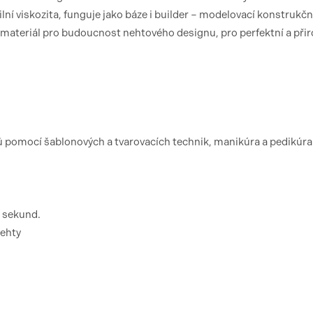
ní viskozita, funguje jako báze i builder – modelovací konstrukční
 materiál pro budoucnost nehtového designu, pro perfektní a při
ů pomocí šablonových a tvarovacích technik, manikúra a pedikúra
0 sekund.
nehty