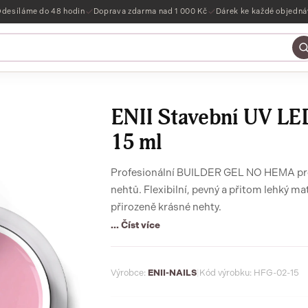
desíláme do 48 hodin
Doprava zdarma nad 1 000 Kč
Dárek ke každé objedn
ENII Stavební UV LE
15 ml
Profesionální BUILDER GEL NO HEMA pro 
nehtů. Flexibilní, pevný a přitom lehký mat
přirozeně krásné nehty.
... Číst více
Výrobce:
ENII-NAILS
|
Kód výrobku: HFG-02-15