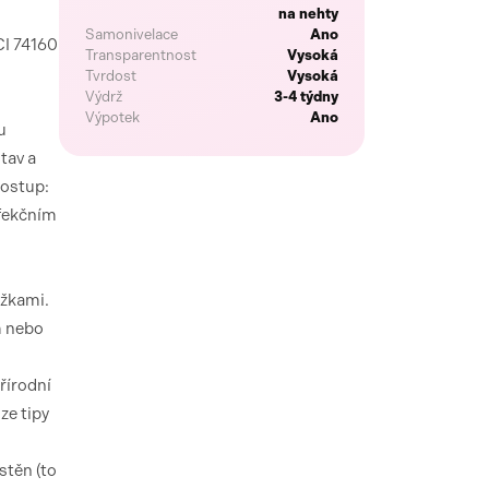
na nehty
Samonivelace
Ano
CI 74160
Transparentnost
Vysoká
Tvrdost
Vysoká
Výdrž
3-4 týdny
Výpotek
Ano
u
tav a
postup:
nfekčním
ůžkami.
m nebo
přírodní
ze tipy
stěn (to