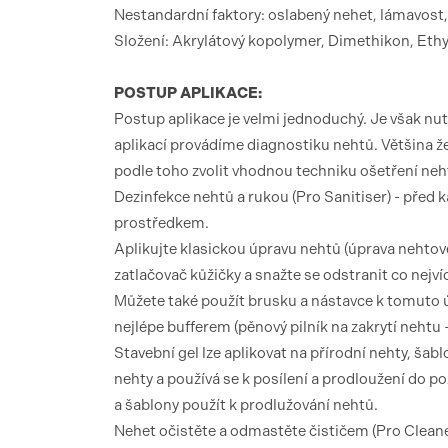
Nestandardní faktory: oslabený nehet, lámavost
Složení: Akrylátový kopolymer, Dimethikon, Ethyl
POSTUP APLIKACE:
Postup aplikace je velmi jednoduchý. Je však nu
aplikací provádíme diagnostiku nehtů. Většina že
podle toho zvolit vhodnou techniku ​​ošetření ne
Dezinfekce nehtů a rukou (Pro Sanitiser) - před 
prostředkem.
Aplikujte klasickou úpravu nehtů (úprava nehtové
zatlačovač kůžičky a snažte se odstranit co nejv
Můžete také použít brusku a nástavce k tomuto
nejlépe bufferem (pěnový pilník na zakrytí nehtu - 
Stavební gel lze aplikovat na přírodní nehty, šabl
nehty a používá se k posílení a prodloužení do pož
a šablony použít k prodlužování nehtů.
Nehet očistěte a odmastěte čističem (Pro Cleane