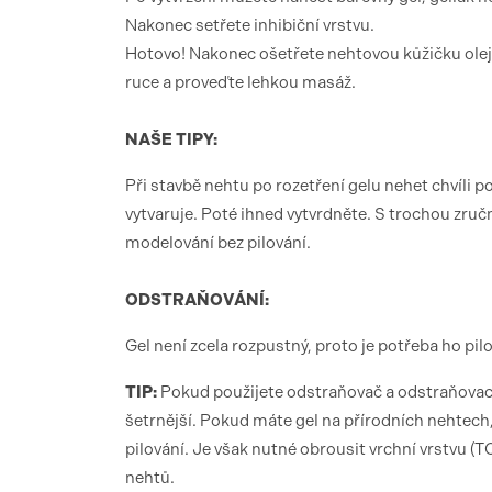
Nakonec setřete inhibiční vrstvu.
Hotovo! Nakonec ošetřete nehtovou kůžičku olej
ruce a proveďte lehkou masáž.
NAŠE TIPY:
Při stavbě nehtu po rozetření gelu nehet chvíli
vytvaruje. Poté ihned vytvrdněte. S trochou zruč
modelování bez pilování.
ODSTRAŇOVÁNÍ:
Gel není zcela rozpustný, proto je potřeba ho pilo
TIP:
Pokud použijete odstraňovač a odstraňovací 
šetrnější. Pokud máte gel na přírodních nehtech,
pilování. Je však nutné obrousit vrchní vrstvu (T
nehtů.