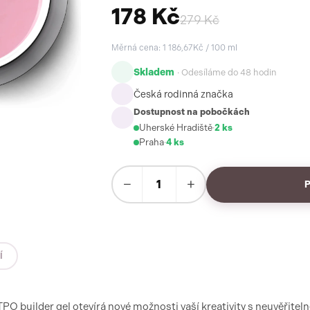
178 Kč
279 Kč
Měrná cena: 1 186,67Kč / 100 ml
Skladem
· Odesíláme do 48 hodin
Česká rodinná značka
Dostupnost na pobočkách
Uherské Hradiště
·
2 ks
Praha
·
4 ks
−
+
Í
 builder gel otevírá nové možnosti vaší kreativity s neuvěřiteln