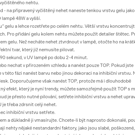
 vyčištěného nehtu.
ad - na připravený vyčištěný nehet naneste tenkou vrstvu gelu jako
 lampě 48W a vyšší.
“ gelu a lehce rozetřete po celém nehtu. Větší vrstvu koncentruj
ách. Pro přidání gelu kolem nehtu můžete použít detailer štětec. P
em gelu. Než necháte nehet ztvrdnout v lampě, otočte ho na krát
ktní tvar, který již nemusíte pilovat.
 90 sekund, v UV lampě po dobu 2-4 minut.
nebo nechat v přirozeném vzhledu a nanést pouze TOP. Pokud jste
 v této fázi nanést barvu nebo jinou dekoraci na inhibiční vrstvu.
 lesk. Doporučujeme však nanést TOP, protože má i dlouhodobě
tný efekt, který je nyní trendy, můžete samozřejmě použít TOP s
 je přesto nutné pilování, setřete inhibiční vrstvu a nehet uprav
e třeba zdrsnit celý nehet.
c inhibiční vrstvu setřete.
m a důkladně ji vmasírujte. Chcete-li být naprosto dokonalé, pou
í nehty nějaké nestandardní faktory, jako jsou slabé, poškozené,