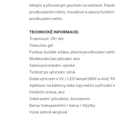
lehkým a přirozeným pocitem na nehtech. Flexibil
prodloužením nehtů. Inovativní a vysoce funkční
prodloužení nehtů.
TECHNICKÉ INFORMACE:
Trvanlivost: 28+ dní
Viskozita: gel
Funkce: builder a báze, přesné prodloužení neht
Modelování bez pilování: ano
Samovyrovnávání: vysoká
Tvrdost po vytvrzení: silná
Doba vytvrzení v UV / LED lampě (48W a více): 9
Aplikace: na šablony nebo tipy nehtů a přírodní 
Inhibiční vrstva: ano
Odstranění: pilováním, broušením
Barva: transparentní + barvy + třpytky
Vůně: jemně akrylová