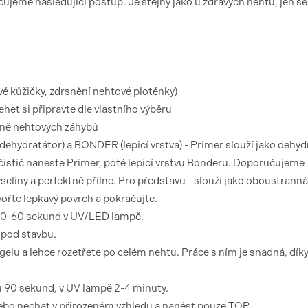
jeme následující postup. Je stejný jako u zdravých nehtů, jen se
vé kůžičky, zdrsnění nehtové ploténky)
nehet si připravte dle vlastního výběru
etně nehtových záhybů
(dehydratátor) a BONDER (lepicí vrstva) - Primer slouží jako dehyd
čistič naneste Primer, poté lepící vrstvu Bonderu. Doporučujeme
liny a perfektně přilne. Pro představu - slouží jako oboustranná 
ořte lepkavý povrch a pokračujte.
e 30-60 sekund v UV/LED lampě.
 pod stavbu.
elu a lehce rozetřete po celém nehtu. Práce s ním je snadná, dík
u 90 sekund, v UV lampě 2-4 minuty.
nebo nechat v přirozeném vzhledu a nanést pouze TOP.