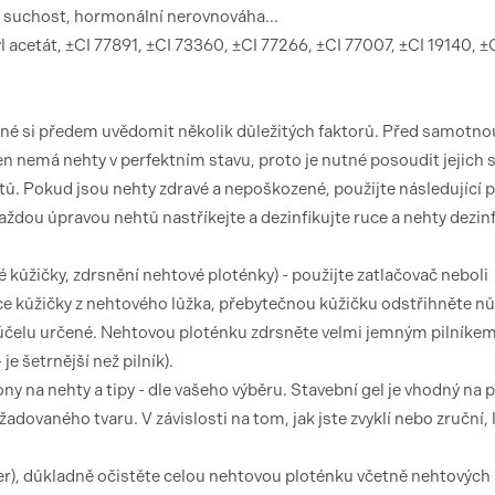
, suchost, hormonální nerovnováha...
 acetát, ±CI 77891, ±CI 73360, ±CI 77266, ±CI 77007, ±CI 19140, ±
tné si předem uvědomit několik důležitých faktorů. Před samotno
n nemá nehty v perfektním stavu, proto je nutné posoudit jejich s
htů. Pokud jsou nehty zdravé a nepoškozené, použijte následující 
každou úpravou nehtů nastříkejte a dezinfikujte ruce a nehty dezi
 kůžičky, zdrsnění nehtové ploténky) - použijte zatlačovač neboli
íce kůžičky z nehtového lůžka, přebytečnou kůžičku odstřihněte n
 účelu určené. Nehtovou ploténku zdrsněte velmi jemným pilníke
je šetrnější než pilník).
ony na nehty a tipy - dle vašeho výběru. Stavební gel je vhodný na 
adovaného tvaru. V závislosti na tom, jak jste zvyklí nebo zruční, l
r), důkladně očistěte celou nehtovou ploténku včetně nehtových 