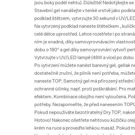
jsou boky podél nehtu). Důležité! Nedotýkejte se
Stavební gel nanášejte v tenké vrstvě jako podkl
podklad štětcem, vytvrzujte 30 sekund v UV/LED
Na vytvrzený podklad naneste štětečkem „kuličku
celé délce uprostřed. Lehce rozetřete i po stran
ním je snadná, díky samovyrovnávacím vlastnost
dobu o 180° a gel díky samovyrovnání vytvoří perfe
Vytvrzujte v UV/LED lampě (48W a více) po dobu
Po vytvrzení můžete nanést barevný gel, gellak 
dostatečně zruční, že pilník není potřeba, můžete
naneste TOP. Samotný gel má přirozený střední
ochranné účinky, např. proti poškrábání. Pro ma
efektem. Kombinace obojího není vyloučena. Pokud
potřeby. Nezapomeňte, že před nanesením TOPU j
Pokud nepoužíváte bezotíratelný Dry TOP, nakone
Hotovo! Nakonec ošetřete nehtovou kůžičku oleje
krém na ruce a proveďte lehkou masáž. Pokud maj