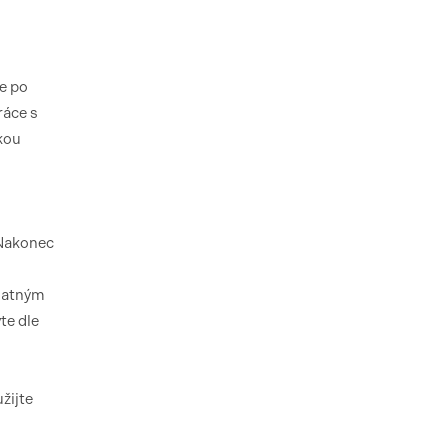
te po
ráce s
kou
 Nakonec
 matným
te dle
žijte