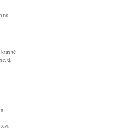
m na
a krásně
e, tj.
 a
stavu