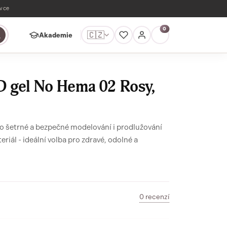
ávce
0
🇨🇿
Akademie
D gel No Hema 02 Rosy,
šetrné a bezpečné modelování i prodlužování
eriál - ideální volba pro zdravé, odolné a
0 recenzí