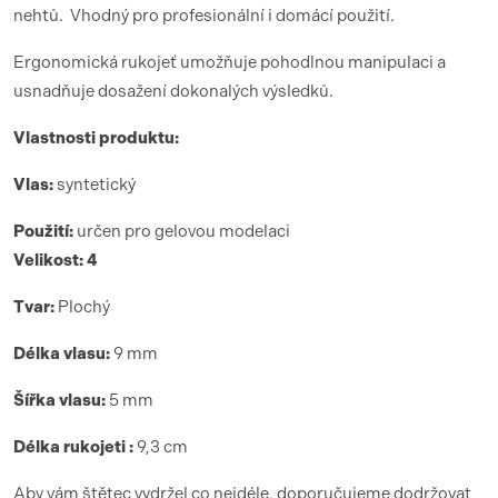
nehtů. Vhodný pro profesionální i domácí použití.
Ergonomická rukojeť umožňuje pohodlnou manipulaci a
usnadňuje dosažení dokonalých výsledků.
Vlastnosti produktu:
Vlas:
syntetický
Použití:
určen pro gelovou modelaci
Velikost: 4
Tvar:
Plochý
Délka vlasu:
9 mm
Šířka vlasu:
5 mm
Délka rukojeti :
9,3 cm
Aby vám štětec vydržel co nejdéle, doporučujeme dodržovat