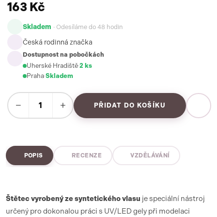
163 Kč
Skladem
· Odesíláme do 48 hodin
Česká rodinná značka
Dostupnost na pobočkách
Uherské Hradiště
·
2 ks
Praha
·
Skladem
−
+
PŘIDAT DO KOŠÍKU
POPIS
RECENZE
VZDĚLÁVÁNÍ
Štětec vyrobený ze syntetického vlasu
je speciální nástroj
určený pro dokonalou práci s UV/LED gely při modelaci