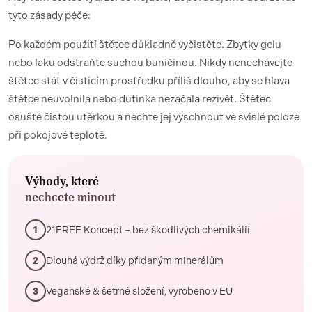
tyto zásady péče:
Po každém použití štětec důkladně vyčistěte. Zbytky gelu
nebo laku odstraňte suchou buničinou. Nikdy nenechávejte
štětec stát v čisticím prostředku příliš dlouho, aby se hlava
štětce neuvolnila nebo dutinka nezačala rezivět. Štětec
osušte čistou utěrkou a nechte jej vyschnout ve svislé poloze
při pokojové teplotě.
Výhody, které
nechcete minout
21FREE Koncept – bez škodlivých chemikálií
1
Dlouhá výdrž díky přidaným minerálům
2
Veganské & šetrné složení, vyrobeno v EU
3