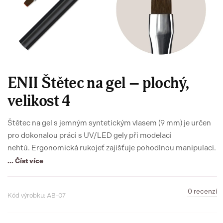
ENII Štětec na gel – plochý,
velikost 4
Štětec na gel s jemným syntetickým vlasem (9 mm) je určen
pro dokonalou práci s UV/LED gely při modelaci
nehtů. Ergonomická rukojeť zajišťuje pohodlnou manipulaci.
... Číst více
0 recenzí
Kód výrobku: AB-07