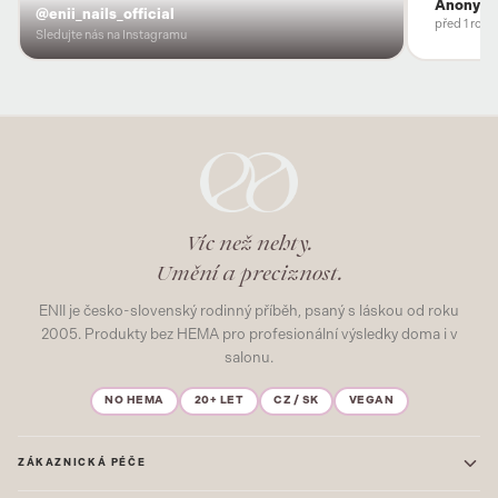
Anonym
@enii_nails_official
před 1 rok
Sledujte nás na Instagramu
Víc než nehty.
Umění a preciznost.
ENII je česko-slovenský rodinný příběh, psaný s láskou od roku
2005. Produkty bez HEMA pro profesionální výsledky doma i v
salonu.
NO HEMA
20+ LET
CZ / SK
VEGAN
ZÁKAZNICKÁ PÉČE