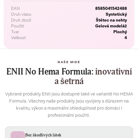
EAN
8585041542488
Druh vlasu
Syntetický
Druh zboží
Štětec na nehty
Použití
Gelová modeláž
Tvar
Plochý
Velikost
4
NAŠE MISE
ENII No Hema Formula:
inovativní
a šetrná
Vybrané produkty ENII jsou dostupné také ve variantě No HEMA
Formula. Všechny naše produkty jsou vyvíjeny s důrazem na
kvalitu, výkon a maximální ohleduplnost pro domácí i
profesionální použití.
Bez škodlivých látek