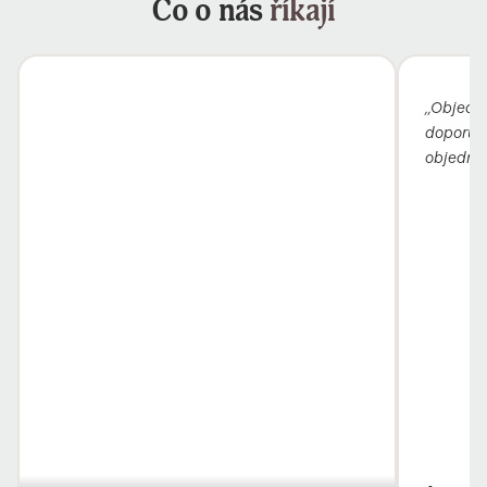
Co o nás
říkají
„Objedn
doporuči
objednav