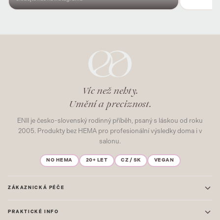
Víc než nehty.
Umění a preciznost.
ENII je česko-slovenský rodinný příběh, psaný s láskou od roku
2005. Produkty bez HEMA pro profesionální výsledky doma i v
salonu.
NO HEMA
20+ LET
CZ / SK
VEGAN
ZÁKAZNICKÁ PÉČE
Kontakt
PRAKTICKÉ INFO
Časté dotazy