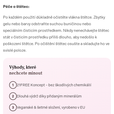
Péče o štětec:
Po každém použití důkladně očistěte vlákna štětce. Zbytky
gelu nebo barvy odstraňte suchou buničinou nebo
speciálním čisticím prostředkem. Nikdy nenechávejte štětec
stát v čisticím prostředku příliš dlouho, aby nedošlo k
poškození štětce. Po očištění štětec osušte a skladujte ho ve
svislé poloze.
Výhody, které
nechcete minout
21FREE Koncept – bez škodlivých chemikálií
1
Dlouhá výdrž díky přidaným minerálům
2
Veganské & šetrné složení, vyrobeno v EU
3