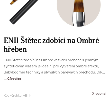
ENII Štětec zdobící na Ombré –
hřeben
ENII Štětec zdobící na Ombré ve tvaru hřebene s jemným
syntetickým vlasem je ideální pro vytváření ombré efektů,
Babyboomer techniky a plynulých barevných přechodů. Díky
ergonomické rukojeti je štětec pohodlný pro dlouhodobou
... Číst více
práci a zajišťuje precizní aplikaci.
0 recenzí
Kód výrobku: AB-14