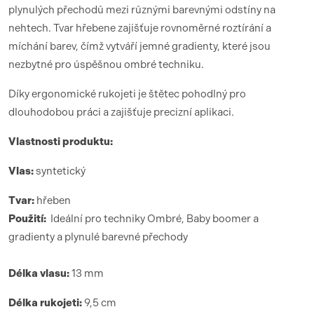
plynulých přechodů mezi různými barevnými odstíny na
nehtech. Tvar hřebene zajišťuje rovnoměrné roztírání a
míchání barev, čímž vytváří jemné gradienty, které jsou
nezbytné pro úspěšnou ombré techniku.
Díky ergonomické rukojeti je štětec pohodlný pro
dlouhodobou práci a zajišťuje precizní aplikaci.
Vlastnosti produktu:
Vlas:
syntetický
Tvar:
hřeben
Použití:
Ideální pro techniky Ombré, Baby boomer a
gradienty a plynulé barevné přechody
Délka vlasu:
13 mm
Délka rukojeti:
9,5 cm