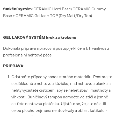
funk
ční syst
é
m:
CERAMIC Hard Base/CERAMIC Gummy
Base + CERAMIC Gel lac + TOP (Dry Matt/Dry Top)
GEL LAKOV
Ý SYST
É
M krok za krokem:
Dokonalá příprava a pracovní postup je klíčem k trvanlivosti
profesionální nehtové péče.
PŘÍ
PRAVA
:
Odstraňte případný nános starého materiálu. Postarejte
se důkladně o nehtovou kůžičku, nad nehtovou blanku a
nehty vyčistěte čističem, aby se nehet zbavil mastnoty a
vlhkosti. Buničinový tampón namočte v čističi a jemně
setřete nehtovou ploténku. Ujistěte se, že jste očistili
celou plochu, zejména nehtové valy a oblast kutikulu -