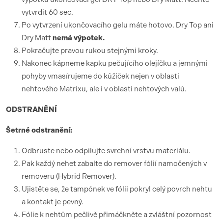
vytvrdit 60 sec.
Po vytvrzení ukončovacího gelu máte hotovo. Dry Top ani
Dry Matt
nemá výpotek.
Pokračujte pravou rukou stejnými kroky.
Nakonec kápneme kapku pečujícího olejíčku a jemnými
pohyby vmasírujeme do kůžiček nejen v oblasti
nehtového Matrixu, ale i v oblasti nehtových valů.
ODSTRANĚNÍ
Šetrné odstranění:
Odbruste nebo odpilujte svrchní vrstvu materiálu.
Pak každý nehet zabalte do remover fólií namočených v
removeru (Hybrid Remover).
Ujistěte se, že tampónek ve fólii pokryl celý povrch nehtu
a kontakt je pevný.
Fólie k nehtům pečlivě přimáčkněte a zvláštní pozornost