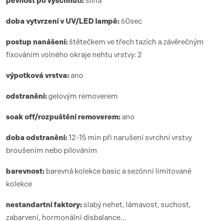
pevnost po vyschnutí:
silná
doba vytvrzení
v UV/LED lamp
ě:
6
0sec
postup nanášení:
štětečkem ve třech tazích a závěrečným
fixováním volného okraje nehtu vrstvy: 2
výpotková vrstva:
ano
odstranění:
gelovým removerem
soak off/rozpuštění removerem:
ano
doba odstranění:
12-15 min při narušení svrchní vrstvy
broušením nebo pilováním
barevnost:
barevná kolekce basic a sezónní limitované
kolekce
nestandartní faktory:
slabý nehet, lámavost, suchost,
zabarvení, hormonální disbalance…