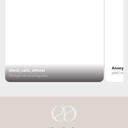
Anonym
@enii_nails_official
před 1 rok
Sledujte nás na Instagramu