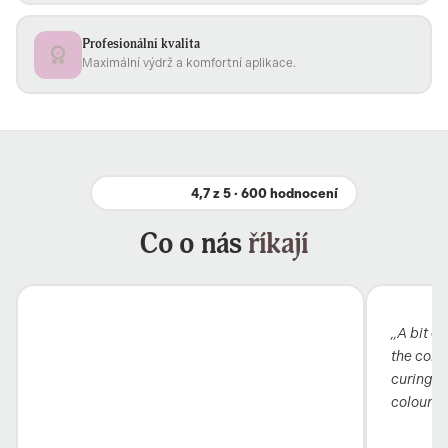
Profesionální kvalita
Maximální výdrž a komfortní aplikace.
4,7 z 5 · 600 hodnocení
Co o nás
říkají
„A bit ex
the colou
curing i
colour 