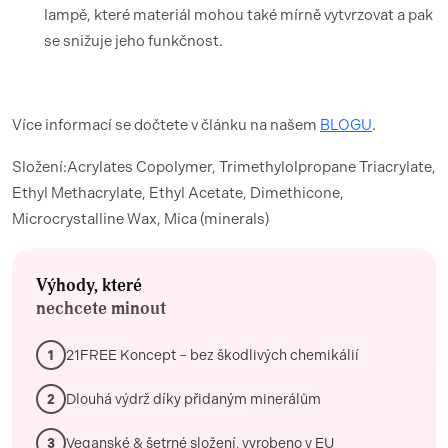
lampě, které materiál mohou také mírně vytvrzovat a pak
se snižuje jeho funkčnost.
Více informací se dočtete v článku na našem
BLOGU
.
Složení:Acrylates Copolymer, Trimethylolpropane Triacrylate,
Ethyl Methacrylate, Ethyl Acetate, Dimethicone,
Microcrystalline Wax, Mica (minerals)
Výhody, které
nechcete minout
21FREE Koncept – bez škodlivých chemikálií
1
Dlouhá výdrž díky přidaným minerálům
2
Veganské & šetrné složení, vyrobeno v EU
3