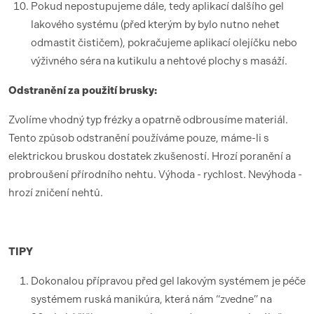
Pokud nepostupujeme dále, tedy aplikací dalšího gel
lakového systému (před kterým by bylo nutno nehet
odmastit čističem), pokračujeme aplikací olejíčku nebo
výživného séra na kutikulu a nehtové plochy s masáží.
Odstranění za použití brusky:
Zvolíme vhodný typ frézky a opatrně odbrousíme materiál.
Tento způsob odstranění používáme pouze, máme-li s
elektrickou bruskou dostatek zkušeností. Hrozí poranění a
probroušení přírodního nehtu. Výhoda - rychlost. Nevýhoda -
hrozí zničení nehtů.
TIPY
Dokonalou přípravou před gel lakovým systémem je péče
systémem ruská manikúra, která nám “zvedne” na