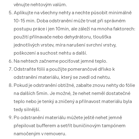
věnujte nehtovým valům.
Aplikujte na všechny nehty a nechte působit minimálně
10-15 min. Doba odstranění může trvat při správném
postupu práce i jen 10min, ale záleží na mnoha faktorech:
použití přilnavače nebo dehydrátoru, tloušťka
jednotlivých vrstev, míra narušení svrchní vrstvy,
poškození a suchost nehtu a další.
Na nehtech začneme pociťovat jemné teplo.
Odstraňte fólii a použijte pomerančové dřívko k
odstranění materiálu, který se zvedl od nehtu.
Pokud je odstranění obtížné, zabalte znovu nehty do fólie
na dalších 5min. Je možné, že nehet neměl dostatečné
teplo nebo je tenký a zničený a přilnavost materiálu byla
tedy silnější.
Po odstranění materiálu můžete ještě nehet jemně
přepilovat bufferem a setřít buničinovým tampónem
namočeným v removeru.