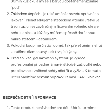
30min kůžičku a my se s barvou dostaneme vizuálně
“pod”
Základem úspěchu je také umění opravdu správného
lakování. Nehet lakujeme štětečkem v tenké vrstvě ve
třech tazích se závěrečným fixováním volného okraje
nehtu, oblast u kůžičky můžeme přesně dotáhnout
mikro štětcem - detailerem.
Pokud si koupíme čistič i domů, tak přeleštěním nehtů
zaručíme diamantový lesk trvající týdny.
Před aplikací gel lakového systému je vysoce
profesionální případné lámavé, štěpivé, zažloutlé nebo
propilované a zničené nehty ošetřit a vyživit. K tomuto
účelu nabízíme několik přípravků z naší CARE kolekce.
BEZPEČNOSTNÍ
INFORMACE
Tento produkt není vhodný pro děti. Udržujte mimo