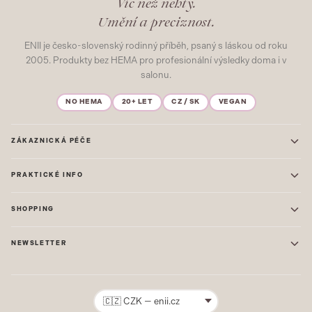
Víc než nehty.
Umění a preciznost.
ENII je česko-slovenský rodinný příběh, psaný s láskou od roku
2005. Produkty bez HEMA pro profesionální výsledky doma i v
salonu.
NO HEMA
20+ LET
CZ / SK
VEGAN
ZÁKAZNICKÁ PÉČE
Kontakt
PRAKTICKÉ INFO
Časté dotazy
Blog & Inspirace
Prodejna: Praha
Mapa stránek
SHOPPING
Prodejna: Uherské Hradiště
O nás
ONE STEP
Ochrana osobních údajů
NEWSLETTER
GEL LAKY
Obchodní podmínky
STARTOVACÍ SADY
Novinky, tipy a inspirace přímo do vašeho e-mailu. Jako první.
Reklamace
STAVEBNÍ MATERIÁL
Přihlásit