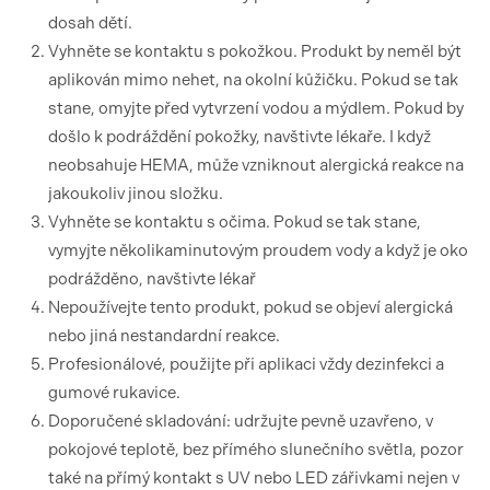
dosah dětí.
Vyhněte se kontaktu s pokožkou. Produkt by neměl být
aplikován mimo nehet, na okolní kůžičku. Pokud se tak
stane, omyjte před vytvrzení vodou a mýdlem. Pokud by
došlo k podráždění pokožky, navštivte lékaře. I když
neobsahuje HEMA, může vzniknout alergická reakce na
jakoukoliv jinou složku.
Vyhněte se kontaktu s očima. Pokud se tak stane,
vymyjte několikaminutovým proudem vody a když je oko
podrážděno, navštivte lékař
Nepoužívejte tento produkt, pokud se objeví alergická
nebo jiná nestandardní reakce.
Profesionálové, použijte při aplikaci vždy dezinfekci a
gumové rukavice.
Doporučené skladování: udržujte pevně uzavřeno, v
pokojové teplotě, bez přímého slunečního světla, pozor
také na přímý kontakt s UV nebo LED zářivkami nejen v