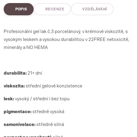
POPIS
RECENZE
VZDĚLÁVÁNÍ
Profesionální gel lak č.3 porcelánový, v krémové viskozitě, s
vysokým leskem a vysokou durabilitou v 22FREE netoxicitě,
minerály a NO HEMA
durabilita:
21+ dní
viskozita:
střední gelové konzistence
lesk:
vysoký / střední i bez topu
pigmentace:
středně vysoká
samonivelace:
středně silná