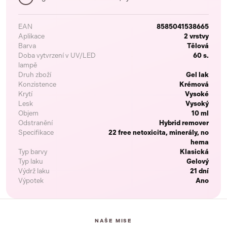
EAN
8585041538665
Aplikace
2 vrstvy
Barva
Tělová
Doba vytvrzení v UV/LED
60 s.
lampě
Druh zboží
Gel lak
Konzistence
Krémová
Krytí
Vysoké
Lesk
Vysoký
Objem
10 ml
Odstranění
Hybrid remover
Specifikace
22 free netoxicita, minerály, no
hema
Typ barvy
Klasická
Typ laku
Gelový
Výdrž laku
21 dní
Výpotek
Ano
NAŠE MISE