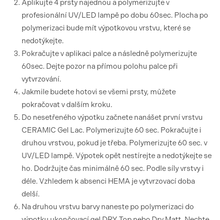
Aplikujte 4 prsty najednou a polymerizujte v
profesionální UV/LED lampě po dobu 60sec. Plocha po
polymerizaci bude mít výpotkovou vrstvu, které se
nedotýkejte.
Pokračujte v aplikaci palce a následně polymerizujte
60sec. Dejte pozor na přímou polohu palce při
vytvrzování.
Jakmile budete hotovi se všemi prsty, můžete
pokračovat v dalším kroku.
Do nesetřeného výpotku začnete nanášet první vrstvu
CERAMIC Gel Lac. Polymerizujte 60 sec. Pokračujte i
druhou vrstvou, pokud je třeba. Polymerizujte 60 sec. v
UV/LED lampě. Výpotek opět nestírejte a nedotýkejte se
ho. Dodržujte čas minimálně 60 sec. Podle síly vrstvy i
déle. Vzhledem k absenci HEMA je vytvrzovací doba
delší.
Na druhou vrstvu barvy naneste po polymerizaci do
výpotku ukončovací gel DRY Top nebo Dry Matt. Nechte