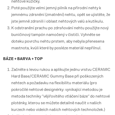
nehtové kůžičky.
Poté použijte velmi jemný pilník na přírodní nehty k
jemnému zdrsnění (zmatnění) nehtu, opět se ujistěte, že
jste jemně zdrsnili i oblast nehtových valů a kutikulu.
K odstranění prachu po zdrsňování nehtu použijte nový
buničinový tampón namočený v čističi. Vyhněte se
doteku povrchu nehtu prstem, aby nebyla přenesena
mastnota, kvůli které by posléze materiál nepřilnul.
BÁZE + BARVA + TOP
Začněte s levou rukou a aplikujte jednu vrstvu CERAMIC
Hard Base/CERAMIC Gummy Base při poškozených
nehtech a požadavku na flexibilitu materiálu (pro
pokročilé nehtové designérky: vynikající metodou je
metoda techniky “vějířovitého vtláčení báze“ do nehtové
ploténky, kterou se můžete detailně naučit v našich
kurzech nebo videích našich nehtových technoložek.)