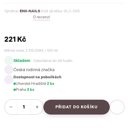
Výrobce:
ENII-NAILS
|
Kód výrobku: GLC-003
0 recenzí
221 Kč
Měrná cena: 2 210,00Kč / 100 ml
Skladem
· Odesíláme do 48 hodin
Česká rodinná značka
Dostupnost na pobočkách
Uherské Hradiště
·
2 ks
Praha
·
3 ks
−
+
PŘIDAT DO KOŠÍKU