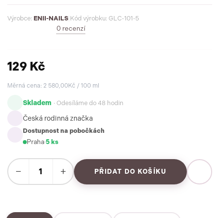
Výrobce:
ENII-NAILS
|
Kód výrobku: GLC-101-5
0 recenzí
129 Kč
Měrná cena: 2 580,00Kč / 100 ml
Skladem
· Odesíláme do 48 hodin
Česká rodinná značka
Dostupnost na pobočkách
Praha
·
5 ks
−
+
PŘIDAT DO KOŠÍKU