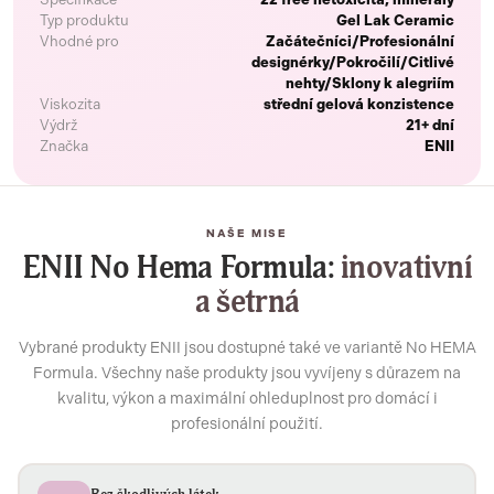
Typ produktu
Gel Lak Ceramic
Vhodné pro
Začátečníci/Profesionální
designérky/Pokročilí/Citlivé
nehty/Sklony k alegriím
Viskozita
střední gelová konzistence
Výdrž
21+ dní
Značka
ENII
NAŠE MISE
ENII No Hema Formula:
inovativní
a šetrná
Vybrané produkty ENII jsou dostupné také ve variantě No HEMA
Formula. Všechny naše produkty jsou vyvíjeny s důrazem na
kvalitu, výkon a maximální ohleduplnost pro domácí i
profesionální použití.