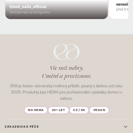
veronika
@enii_nails_official
před 3 měs
Sledujte nás na Instagramu
Víc než nehty.
Umění a preciznost.
ENII je česko-slovenský rodinný příběh, psaný s láskou od roku
2005. Produkty bez HEMA pro profesionální výsledky doma i v
salonu.
NO HEMA
20+ LET
CZ / SK
VEGAN
ZÁKAZNICKÁ PÉČE