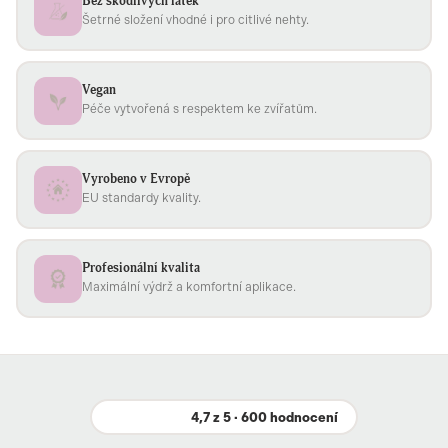
Bez škodlivých látek
Šetrné složení vhodné i pro citlivé nehty.
Vegan
Péče vytvořená s respektem ke zvířatům.
Vyrobeno v Evropě
EU standardy kvality.
Profesionální kvalita
Maximální výdrž a komfortní aplikace.
4,7 z 5 · 600 hodnocení