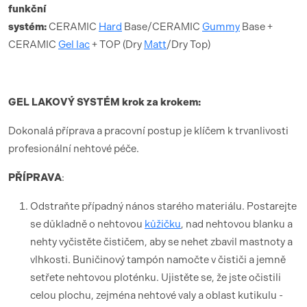
funk
ční
syst
é
m:
CERAMIC
Hard
Base/CERAMIC
Gummy
Base +
CERAMIC
Gel lac
+ TOP (Dry
Matt
/Dry Top)
GEL LAKOV
Ý SYST
É
M krok za krokem:
Dokonalá příprava a pracovní postup je klíčem k trvanlivosti
profesionální nehtové péče.
PŘÍ
PRAVA
:
Odstraňte případný nános starého materiálu. Postarejte
se důkladně o nehtovou
kůžičku
, nad nehtovou blanku a
nehty vyčistěte čističem, aby se nehet zbavil mastnoty a
vlhkosti. Buničinový tampón namočte v čističi a jemně
setřete nehtovou ploténku. Ujistěte se, že jste očistili
celou plochu, zejména nehtové valy a oblast kutikulu -