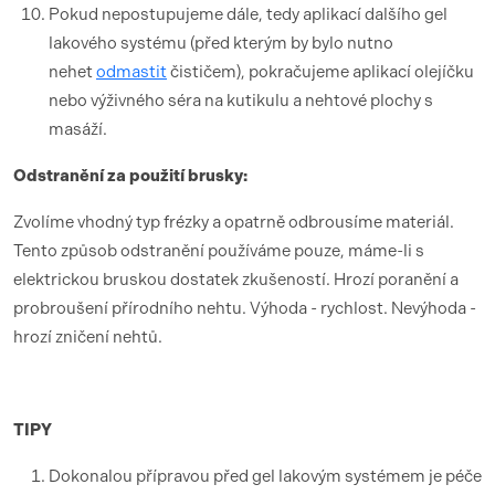
Pokud nepostupujeme dále, tedy aplikací dalšího gel
lakového systému (před kterým by bylo nutno
nehet
odmastit
čističem), pokračujeme aplikací olejíčku
nebo výživného séra na kutikulu a nehtové plochy s
masáží.
Odstranění za použití brusky:
Zvolíme vhodný typ frézky a opatrně odbrousíme materiál.
Tento způsob odstranění používáme pouze, máme-li s
elektrickou bruskou dostatek zkušeností. Hrozí poranění a
probroušení přírodního nehtu. Výhoda - rychlost. Nevýhoda -
hrozí zničení nehtů.
TIPY
Dokonalou přípravou před gel lakovým systémem je péče