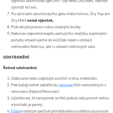
výpotku ukončovací gel DRY Top nebo Dry Matt. Nechte
vytvrdit 60 sec.
Po vytvrzení ukončovacího gelu máte hotovo. Dry Top ani
Dry Matt
nemá výpotek.
Pokračujte pravou rukou stejnými kroky.
Nakonec kápneme kapku pečujícího olejíčku a jemnými
pohyby vmasírujeme do kůžiček nejen v oblasti
nehtového Matrixu, ale i v oblasti nehtových valů.
ODSTRANĚNÍ
Šetrné odstranění:
Odbruste nebo odpilujte svrchní vrstvu materiálu.
Pak každý nehet zabalte do
remover
fólií namočených v
removeru (Hybrid Remover).
Ujistěte se, že tampónek ve fólii pokryl celý povrch nehtu
a kontakt je pevný.
Fólie
k nehtům pečlivě přimáčkněte a zvláštní pozornost