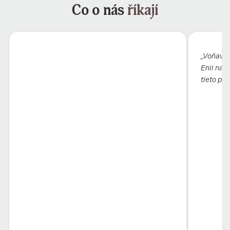
Co o nás
říkají
„Voňavý b
Enii nai
tieto pro