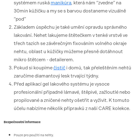
systémem ruská
manikúra
, která nám “zvedne” na
30min kůžičku a my se s barvou dostaneme vizuálně
“pod”
Základem úspěchu je také umění opravdu správného
lakování. Nehet lakujeme štětečkem v tenké vrstvě ve
třech tazích se závěrečným fixováním volného okraje
nehtu, oblast u kůžičky můžeme přesně dotáhnout
mikro štětcem - detailerem.
Pokud si koupíme
čistič
i domů, tak přeleštěním nehtů
zaručíme diamantový lesk trvající týdny.
Před aplikací gel lakového systému je vysoce
profesionální případné lámavé, štěpivé, zažloutlé nebo
propilované a zničené nehty ošetřit a vyživit. K tomuto
účelu nabízíme několik přípravků z naší CARE kolekce.
Bezpečnostní informace
Pouze pro použití na nehty.