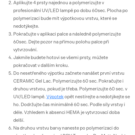
Aplikujte 4 prsty najednou a polymerizujte v
profesionální UV/LED lampě po dobu 60sec. Plocha po
polymerizaci bude mít výpotkovou vrstvu, které se
nedotýkejte.
Pokračujte v aplikaci palce a následně polymerizujte
60sec. Dejte pozor na přímou polohu palce při
vytvrzování.
Jakmile budete hotovi se všemi prsty, můžete
pokračovat v dalším kroku.
Do nesetřeného výpotku začnete nanášet první vrstvu
CERAMIC Gel Lac. Polymerizujte 60 sec. Pokračujte i
druhou vrstvou, pokud je třeba. Polymerizujte 60 sec. v
UV/LED lampě.
Výpotek
opět nestírejte a nedotýkejte se
ho. Dodržujte čas minimálně 60 sec. Podle síly vrstvy i
déle. Vzhledem k absenci HEMA je vytvrzovací doba
delší.
Na druhou vrstvu barvy naneste po polymerizaci do