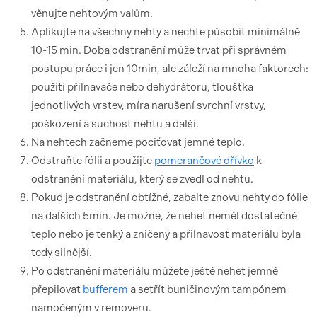
věnujte nehtovým valům.
Aplikujte na všechny nehty a nechte působit minimálně
10-15 min. Doba odstranění může trvat při správném
postupu práce i jen 10min, ale záleží na mnoha faktorech:
použití přilnavače nebo dehydrátoru, tloušťka
jednotlivých vrstev, míra narušení svrchní vrstvy,
poškození a suchost nehtu a další.
Na nehtech začneme pociťovat jemné teplo.
Odstraňte fólii a použijte
pomerančové dřívko
k
odstranění materiálu, který se zvedl od nehtu.
Pokud je odstranění obtížné, zabalte znovu nehty do fólie
na dalších 5min. Je možné, že nehet neměl dostatečné
teplo nebo je tenký a zničený a přilnavost materiálu byla
tedy silnější.
Po odstranění materiálu můžete ještě nehet jemně
přepilovat
bufferem
a setřít buničinovým tampónem
namočeným v removeru.