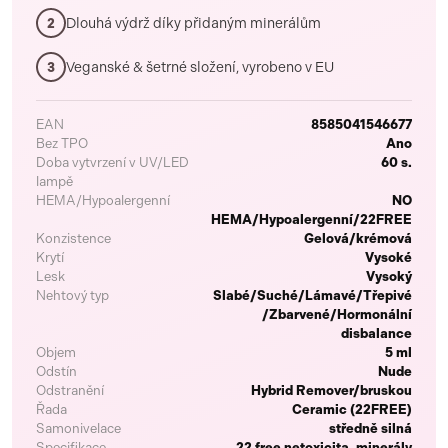
Dlouhá výdrž díky přidaným minerálům
2
Veganské & šetrné složení, vyrobeno v EU
3
EAN
8585041546677
Bez TPO
Ano
Doba vytvrzení v UV/LED
60 s.
lampě
HEMA/Hypoalergenní
NO
HEMA/Hypoalergenní/22FREE
Konzistence
Gelová/krémová
Krytí
Vysoké
Lesk
Vysoký
Nehtový typ
Slabé/Suché/Lámavé/Třepivé
/Zbarvené/Hormonální
disbalance
Objem
5 ml
Odstín
Nude
Odstranění
Hybrid Remover/bruskou
Řada
Ceramic (22FREE)
Samonivelace
středně silná
Specifikace
22 free netoxicita, minerály