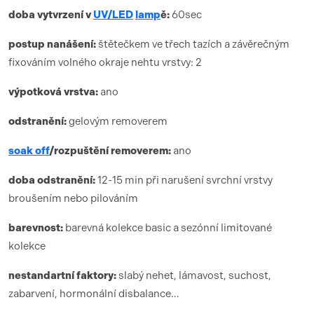
doba vytvrzení
v
UV/LED
lamp
ě:
6
0sec
postup nanášení:
štětečkem ve třech tazích a závěrečným
fixováním volného okraje nehtu vrstvy: 2
výpotková vrstva:
ano
odstranění:
gelovým removerem
soak off
/rozpuštění removerem:
ano
doba odstranění:
12-15 min při narušení svrchní vrstvy
broušením nebo pilováním
barevnost:
barevná kolekce basic a sezónní limitované
kolekce
nestandartní faktory:
slabý nehet, lámavost, suchost,
zabarvení, hormonální disbalance…