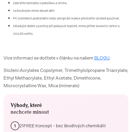
Zabraňte kontaktu s pokožkou a očima.
Uchovávejte mimo dosah dětí.
Při známkách podráždění nebo alergické reakce přestaňte výrobek používat.
Skladujte dobře uzavřený při pokojové teplotě, mimo přímé sluneční záření a
UV/LED světlo.
Více informací se dočtete v článku na našem
BLOGU
.
Složení:Acrylates Copolymer, Trimethylolpropane Triacrylate,
Ethyl Methacrylate, Ethyl Acetate, Dimethicone,
Microcrystalline Wax, Mica (minerals)
Výhody, které
nechcete minout
21FREE Koncept – bez škodlivých chemikálií
1