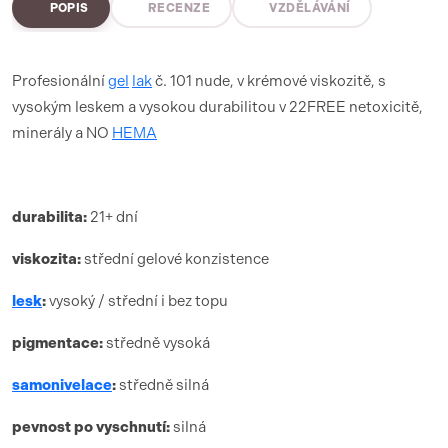
POPIS
RECENZE
VZDĚLÁVÁNÍ
Profesionální
gel
lak
č. 101 nude, v krémové viskozitě, s
vysokým leskem a vysokou durabilitou v 22FREE netoxicitě,
minerály a NO
HEMA
durabilita:
21+ dní
viskozita:
střední gelové konzistence
lesk
:
vysoký / střední i bez topu
pigmentace:
středně vysoká
samonivelace
:
středně silná
pevnost po vyschnutí:
silná