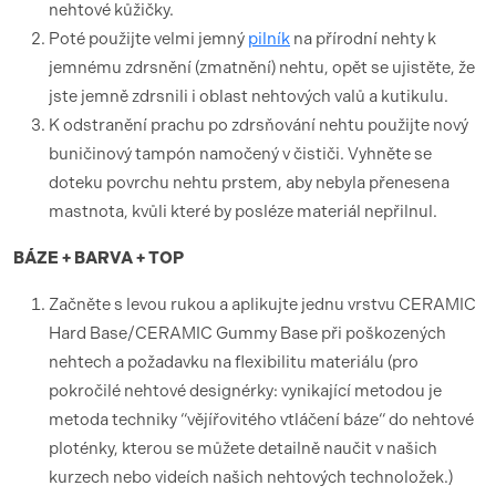
nehtové kůžičky.
Poté použijte velmi jemný
pilník
na přírodní nehty k
jemnému zdrsnění (zmatnění) nehtu, opět se ujistěte, že
jste jemně zdrsnili i oblast nehtových valů a kutikulu.
K odstranění prachu po zdrsňování nehtu použijte nový
buničinový tampón namočený v čističi. Vyhněte se
doteku povrchu nehtu prstem, aby nebyla přenesena
mastnota, kvůli které by posléze materiál nepřilnul.
BÁZE + BARVA + TOP
Začněte s levou rukou a aplikujte jednu vrstvu CERAMIC
Hard Base/CERAMIC Gummy Base při poškozených
nehtech a požadavku na flexibilitu materiálu (pro
pokročilé nehtové designérky: vynikající metodou je
metoda techniky “vějířovitého vtláčení báze“ do nehtové
ploténky, kterou se můžete detailně naučit v našich
kurzech nebo videích našich nehtových technoložek.)