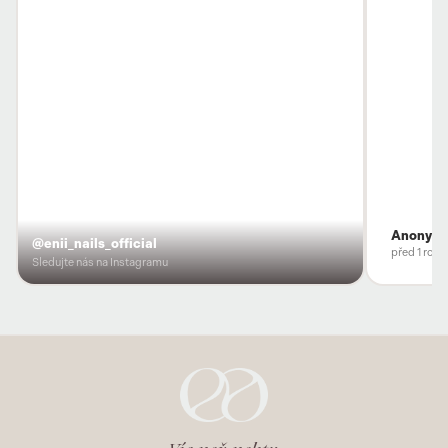
Anonym
@enii_nails_official
před 1 rok
Sledujte nás na Instagramu