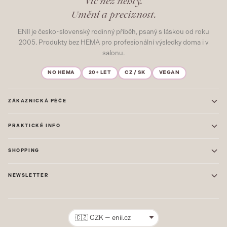
Víc než nehty.
Umění a preciznost.
ENII je česko-slovenský rodinný příběh, psaný s láskou od roku
2005. Produkty bez HEMA pro profesionální výsledky doma i v
salonu.
NO HEMA
20+ LET
CZ / SK
VEGAN
ZÁKAZNICKÁ PÉČE
Kontakt
PRAKTICKÉ INFO
Časté dotazy
Blog & Inspirace
Prodejna: Praha
Mapa stránek
SHOPPING
Prodejna: Uherské Hradiště
O nás
ONE STEP
Ochrana osobních údajů
NEWSLETTER
GEL LAKY
Obchodní podmínky
STARTOVACÍ SADY
Novinky, tipy a inspirace přímo do vašeho e-mailu. Jako první.
Reklamace
STAVEBNÍ MATERIÁL
Přihlásit