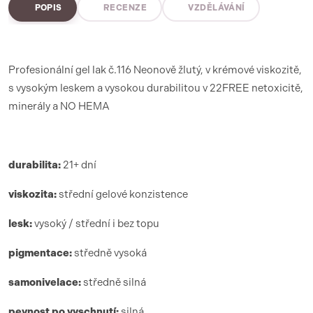
POPIS
RECENZE
VZDĚLÁVÁNÍ
Profesionální gel lak č.116 Neonově žlutý, v krémové viskozitě,
s vysokým leskem a vysokou durabilitou v 22FREE netoxicitě,
minerály a NO HEMA
durabilita:
21+ dní
viskozita:
střední gelové konzistence
lesk:
vysoký / střední i bez topu
pigmentace:
středně vysoká
samonivelace:
středně silná
pevnost po vyschnutí:
silná