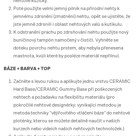
nehtové kůžičky.
Poté použijte velmi jemný pilník na přírodní nehty k
jemnému zdrsnění (zmatnění) nehtu, opět se ujistěte, že
jste jemně zdrsnili i oblast nehtových valů a kutikulu.
K odstranění prachu po zdrsňování nehtu použijte nový
buničinový tampón namočený v čističi. Vyhněte se
doteku povrchu nehtu prstem, aby nebyla přenesena
mastnota, kvůli které by posléze materiál nepřilnul.
BÁZE + BARVA + TOP
Začněte s levou rukou a aplikujte jednu vrstvu CERAMIC
Hard Base/CERAMIC Gummy Base při poškozených
nehtech a požadavku na flexibilitu materiálu (pro
pokročilé nehtové designérky: vynikající metodou je
metoda techniky “vějířovitého vtláčení báze“ do nehtové
ploténky, kterou se můžete detailně naučit v našich
kurzech nebo videích našich nehtových technoložek.)