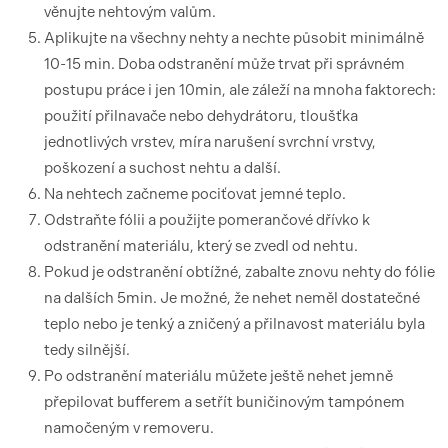
věnujte nehtovým valům.
Aplikujte na všechny nehty a nechte působit minimálně
10-15 min. Doba odstranění může trvat při správném
postupu práce i jen 10min, ale záleží na mnoha faktorech:
použití přilnavače nebo dehydrátoru, tloušťka
jednotlivých vrstev, míra narušení svrchní vrstvy,
poškození a suchost nehtu a další.
Na nehtech začneme pociťovat jemné teplo.
Odstraňte fólii a použijte pomerančové dřívko k
odstranění materiálu, který se zvedl od nehtu.
Pokud je odstranění obtížné, zabalte znovu nehty do fólie
na dalších 5min. Je možné, že nehet neměl dostatečné
teplo nebo je tenký a zničený a přilnavost materiálu byla
tedy silnější.
Po odstranění materiálu můžete ještě nehet jemně
přepilovat bufferem a setřít buničinovým tampónem
namočeným v removeru.