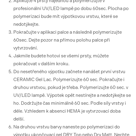
Aplikujte 4 prsty najednou a polymerizujte v
profesionální UV/LED lampě po dobu 60sec. Plocha po
polymerizaci bude mít výpotkovou vrstvu, které se
nedotýkejte.
Pokračujte v aplikaci palce a následně polymerizujte
60sec. Dejte pozor na přímou polohu palce při
vytvrzování.
Jakmile budete hotovi se všemi prsty, můžete
pokračovat v dalším kroku.
Do nesetřeného výpotku začnete nanášet první vrstvu
CERAMIC Gel Lac. Polymerizujte 60 sec. Pokračujte i
druhou vrstvou, pokud je třeba. Polymerizujte 60 sec. v
UV/LED lampě. Výpotek opět nestírejte a nedotýkejte se
ho. Dodržujte čas minimálně 60 sec. Podle síly vrstvy i
déle. Vzhledem k absenci HEMA je vytvrzovací doba
delší.
Na druhou vrstvu barvy naneste po polymerizaci do
výpotku ukončovací gel DRY Top nebo Dry Matt. Nechte