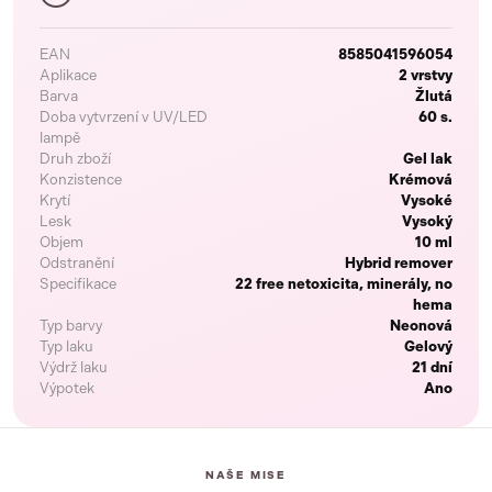
EAN
8585041596054
Aplikace
2 vrstvy
Barva
Žlutá
Doba vytvrzení v UV/LED
60 s.
lampě
Druh zboží
Gel lak
Konzistence
Krémová
Krytí
Vysoké
Lesk
Vysoký
Objem
10 ml
Odstranění
Hybrid remover
Specifikace
22 free netoxicita, minerály, no
hema
Typ barvy
Neonová
Typ laku
Gelový
Výdrž laku
21 dní
Výpotek
Ano
NAŠE MISE