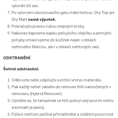
vytvrdit 60 sec.
Po vytvrzení ukončovacího gelu máte hotovo. Dry Top ani
Dry Matt
nemá výpotek.
Pokračujte pravou rukou stejnými kroky.
Nakonec kápneme kapku pečujícího olejíčku a jemnými
pohyby vmasírujeme do kůžiček nejen v oblasti
nehtového Matrixu, ale i v oblasti nehtových valů.
ODSTRANĚNÍ
Šetrné odstranění:
Odbruste nebo odpilujte svrchní vrstvu materiálu.
Pak každý nehet zabalte do remover fólií namočených v
removeru (Hybrid Remover).
Ujistěte se, že tampónek ve fólii pokryl celý povrch nehtu
a kontakt je pevný.
Fólie k nehtům pečlivě přimáčkněte a zvláštní pozornost