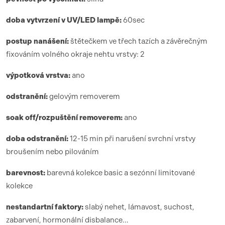
doba vytvrzení
v UV/LED lamp
ě:
6
0sec
postup nanášení:
štětečkem ve třech tazích a závěrečným
fixováním volného okraje nehtu vrstvy: 2
výpotková vrstva:
ano
odstranění:
gelovým removerem
soak off/rozpuštění removerem:
ano
doba odstranění:
12-15 min při narušení svrchní vrstvy
broušením nebo pilováním
barevnost:
barevná kolekce basic a sezónní limitované
kolekce
nestandartní faktory:
slabý nehet, lámavost, suchost,
zabarvení, hormonální disbalance…