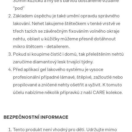
30min kůžičku a my se s barvou dostaneme vizuálně
“pod”
Základem úspěchu je také umění opravdu správného
lakování. Nehet lakujeme štětečkem v tenké vrstvě ve
třech tazích se závěrečným fixováním volného okraje
nehtu, oblast u kůžičky můžeme přesně dotáhnout
mikro štětcem - detailerem.
Pokud si koupíme čistič i domů, tak přeleštěním nehtů
zaručíme diamantový lesk trvající týdny.
Před aplikací gel lakového systému je vysoce
profesionální případné lámavé, štěpivé, zažloutlé nebo
propilované a zničené nehty ošetřit a vyživit. K tomuto
účelu nabízíme několik přípravků z naší CARE kolekce.
BEZPEČNOSTNÍ
INFORMACE
Tento produkt není vhodný pro děti. Udržujte mimo