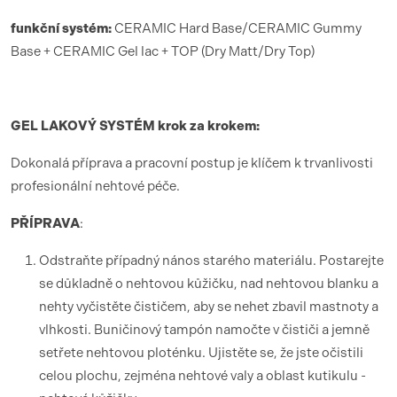
funk
ční syst
é
m:
CERAMIC Hard Base/CERAMIC Gummy
Base + CERAMIC Gel lac + TOP (Dry Matt/Dry Top)
GEL LAKOV
Ý SYST
É
M krok za krokem:
Dokonalá příprava a pracovní postup je klíčem k trvanlivosti
profesionální nehtové péče.
PŘÍ
PRAVA
:
Odstraňte případný nános starého materiálu. Postarejte
se důkladně o nehtovou kůžičku, nad nehtovou blanku a
nehty vyčistěte čističem, aby se nehet zbavil mastnoty a
vlhkosti. Buničinový tampón namočte v čističi a jemně
setřete nehtovou ploténku. Ujistěte se, že jste očistili
celou plochu, zejména nehtové valy a oblast kutikulu -