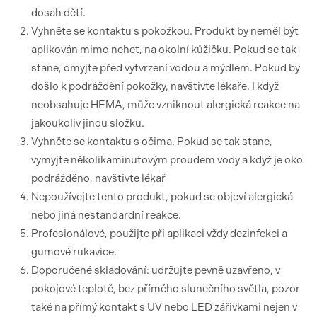
dosah dětí.
Vyhněte se kontaktu s pokožkou. Produkt by neměl být
aplikován mimo nehet, na okolní kůžičku. Pokud se tak
stane, omyjte před vytvrzení vodou a mýdlem. Pokud by
došlo k podráždění pokožky, navštivte lékaře. I když
neobsahuje HEMA, může vzniknout alergická reakce na
jakoukoliv jinou složku.
Vyhněte se kontaktu s očima. Pokud se tak stane,
vymyjte několikaminutovým proudem vody a když je oko
podrážděno, navštivte lékař
Nepoužívejte tento produkt, pokud se objeví alergická
nebo jiná nestandardní reakce.
Profesionálové, použijte při aplikaci vždy dezinfekci a
gumové rukavice.
Doporučené skladování: udržujte pevně uzavřeno, v
pokojové teplotě, bez přímého slunečního světla, pozor
také na přímý kontakt s UV nebo LED zářivkami nejen v