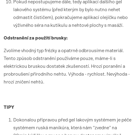
Pokud nepostupujeme dále, tedy aplikací dalšího gel
lakového systému (před kterým by bylo nutno nehet
odmastit čističem), pokračujeme aplikací olejíčku nebo
výživného séra na kutikulu a nehtové plochy s masáží.
Odstranění za použití brusky:
Zvolíme vhodný typ frézky a opatrně odbrousíme materiál.
Tento způsob odstranění používáme pouze, máme-li s
elektrickou bruskou dostatek zkušeností. Hrozí poranění a
probroušení přírodního nehtu. Výhoda - rychlost. Nevýhoda -
hrozí zničení nehtů.
TIPY
Dokonalou přípravou před gel lakovým systémem je péče
systémem ruská manikúra, která nám “zvedne” na