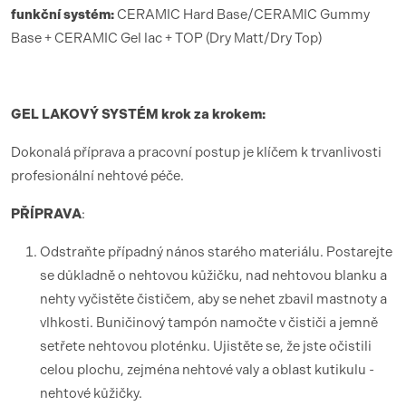
funk
ční syst
é
m:
CERAMIC Hard Base/CERAMIC Gummy
Base + CERAMIC Gel lac + TOP (Dry Matt/Dry Top)
GEL LAKOV
Ý SYST
É
M krok za krokem:
Dokonalá příprava a pracovní postup je klíčem k trvanlivosti
profesionální nehtové péče.
PŘÍ
PRAVA
:
Odstraňte případný nános starého materiálu. Postarejte
se důkladně o nehtovou kůžičku, nad nehtovou blanku a
nehty vyčistěte čističem, aby se nehet zbavil mastnoty a
vlhkosti. Buničinový tampón namočte v čističi a jemně
setřete nehtovou ploténku. Ujistěte se, že jste očistili
celou plochu, zejména nehtové valy a oblast kutikulu -
nehtové kůžičky.