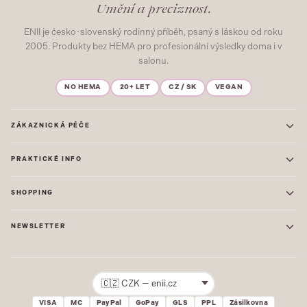
Umění a preciznost.
ENII je česko-slovenský rodinný příběh, psaný s láskou od roku
2005. Produkty bez HEMA pro profesionální výsledky doma i v
salonu.
NO HEMA
20+ LET
CZ / SK
VEGAN
ZÁKAZNICKÁ PÉČE
Kontakt
PRAKTICKÉ INFO
Časté dotazy
Blog & Inspirace
Prodejna: Praha
Mapa stránek
SHOPPING
Prodejna: Uherské Hradiště
O nás
ONE STEP
Ochrana osobních údajů
NEWSLETTER
GEL LAKY
Obchodní podmínky
STARTOVACÍ SADY
Novinky, tipy a inspirace přímo do vašeho e-mailu. Jako první.
Reklamace
STAVEBNÍ MATERIÁL
Přihlásit
VISA
MC
PayPal
GoPay
GLS
PPL
Zásilkovna