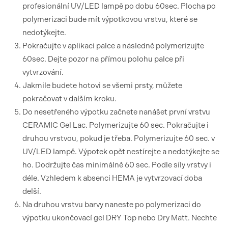
profesionální UV/LED lampě po dobu 60sec. Plocha po
polymerizaci bude mít výpotkovou vrstvu, které se
nedotýkejte.
Pokračujte v aplikaci palce a následně polymerizujte
60sec. Dejte pozor na přímou polohu palce při
vytvrzování.
Jakmile budete hotovi se všemi prsty, můžete
pokračovat v dalším kroku.
Do nesetřeného výpotku začnete nanášet první vrstvu
CERAMIC Gel Lac. Polymerizujte 60 sec. Pokračujte i
druhou vrstvou, pokud je třeba. Polymerizujte 60 sec. v
UV/LED lampě. Výpotek opět nestírejte a nedotýkejte se
ho. Dodržujte čas minimálně 60 sec. Podle síly vrstvy i
déle. Vzhledem k absenci HEMA je vytvrzovací doba
delší.
Na druhou vrstvu barvy naneste po polymerizaci do
výpotku ukončovací gel DRY Top nebo Dry Matt. Nechte