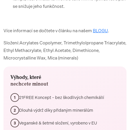
se snižuje jeho funkčnost.
Více informací se dočtete v článku na našem
BLOGU
.
Složení:Acrylates Copolymer, Trimethylolpropane Triacrylate,
Ethyl Methacrylate, Ethyl Acetate, Dimethicone,
Microcrystalline Wax, Mica (minerals)
Výhody, které
nechcete minout
21FREE Koncept – bez škodlivých chemikálií
1
Dlouhá výdrž díky přidaným minerálům
2
Veganské & šetrné složení, vyrobeno v EU
3