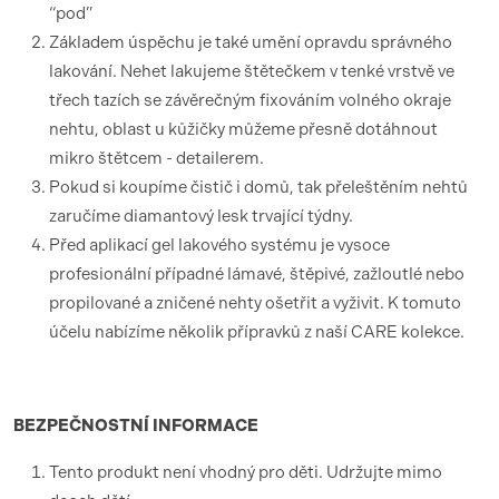
“pod”
Základem úspěchu je také umění opravdu správného
lakování. Nehet lakujeme štětečkem v tenké vrstvě ve
třech tazích se závěrečným fixováním volného okraje
nehtu, oblast u kůžičky můžeme přesně dotáhnout
mikro štětcem - detailerem.
Pokud si koupíme čistič i domů, tak přeleštěním nehtů
zaručíme diamantový lesk trvající týdny.
Před aplikací gel lakového systému je vysoce
profesionální případné lámavé, štěpivé, zažloutlé nebo
propilované a zničené nehty ošetřit a vyživit. K tomuto
účelu nabízíme několik přípravků z naší CARE kolekce.
BEZPEČNOSTNÍ
INFORMACE
Tento produkt není vhodný pro děti. Udržujte mimo