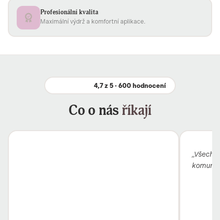
Profesionální kvalita
Maximální výdrž a komfortní aplikace.
4,7 z 5 · 600 hodnocení
Co o nás
říkají
„Všechno
komunika