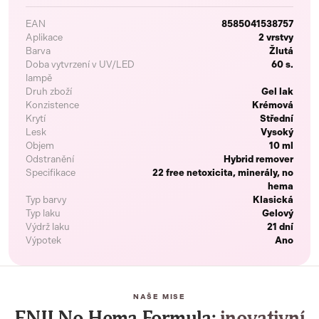
EAN
8585041538757
Aplikace
2 vrstvy
Barva
Žlutá
Doba vytvrzení v UV/LED
60 s.
lampě
Druh zboží
Gel lak
Konzistence
Krémová
Krytí
Střední
Lesk
Vysoký
Objem
10 ml
Odstranění
Hybrid remover
Specifikace
22 free netoxicita, minerály, no
hema
Typ barvy
Klasická
Typ laku
Gelový
Výdrž laku
21 dní
Výpotek
Ano
NAŠE MISE