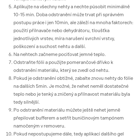
Aplikujte na všechny nehty a nechte působit minimálně
10-15 min. Doba odstranění může trvat při správném
postupu práce i jen 10min, ale záleží na mnoha faktorech:
použití přilnavače nebo dehydrátoru, tloušťka
jednotlivých vrstev, míra narušení svrchní vrstvy,
poškození a suchost nehtu a další.
Na nehtech začneme pociťovat jemné teplo.
Odstraňte fólii a použijte pomerančové dřívko k
odstranění materiálu, který se zvedl od nehtu.
Pokud je odstranění obtížné, zabalte znovu nehty do fólie
na dalších 5min. Je možné, že nehet neměl dostatečné
teplo nebo je tenký a zničený a přilnavost materiálu byla
tedy silnější.
Po odstranění materiálu můžete ještě nehet jemně
přepilovat bufferem a setřít buničinovým tampónem
namočeným v removeru.
Pokud nepostupujeme dále, tedy aplikací dalšího gel