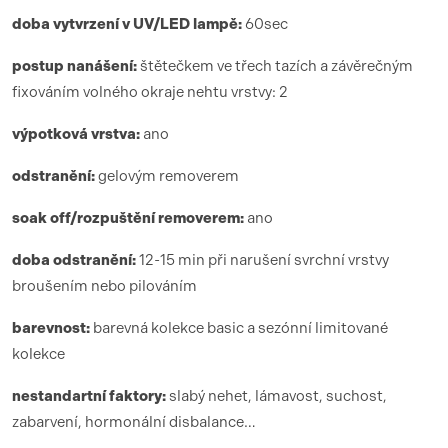
doba vytvrzení
v UV/LED lamp
ě:
6
0sec
postup nanášení:
štětečkem ve třech tazích a závěrečným
fixováním volného okraje nehtu vrstvy: 2
výpotková vrstva:
ano
odstranění:
gelovým removerem
soak off/rozpuštění removerem:
ano
doba odstranění:
12-15 min při narušení svrchní vrstvy
broušením nebo pilováním
barevnost:
barevná kolekce basic a sezónní limitované
kolekce
nestandartní faktory:
slabý nehet, lámavost, suchost,
zabarvení, hormonální disbalance…