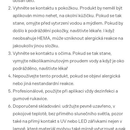
dosah dětí.
Vyhněte se kontaktu s pokožkou. Produkt by neměl být
aplikován mimo nehet, na okolní kůžičku. Pokud se tak
stane, omyjte před vytvrzení vodou a mýdlem. Pokud by
došlo k podráždění pokožky, navštivte lékaře. I když
neobsahuje HEMA, může vzniknout alergická reakce na
jakoukoliv jinou složku.
Vyhněte se kontaktu s očima. Pokud se tak stane,
vymyjte několikaminutovým proudem vody a když je oko
podrážděno, navštivte lékař
Nepoužívejte tento produkt, pokud se objeví alergická
nebo jiná nestandardní reakce.
Profesionálové, použijte při aplikaci vždy dezinfekci a
gumové rukavice.
Doporučené skladování: udržujte pevně uzavřeno, v
pokojové teplotě, bez přímého slunečního světla, pozor
také na přímý kontakt s UV nebo LED zářivkami nejen v
lampě, které materiál mohou také mírně vytvrzovat a pak