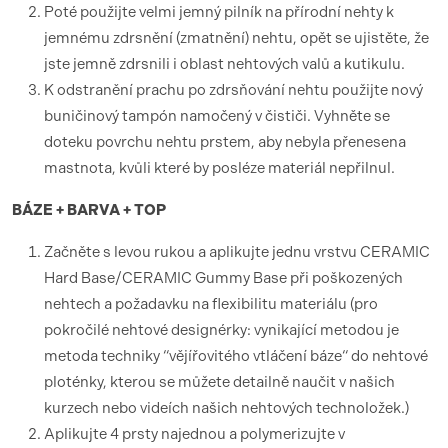
Poté použijte velmi jemný pilník na přírodní nehty k
jemnému zdrsnění (zmatnění) nehtu, opět se ujistěte, že
jste jemně zdrsnili i oblast nehtových valů a kutikulu.
K odstranění prachu po zdrsňování nehtu použijte nový
buničinový tampón namočený v čističi. Vyhněte se
doteku povrchu nehtu prstem, aby nebyla přenesena
mastnota, kvůli které by posléze materiál nepřilnul.
BÁZE + BARVA + TOP
Začněte s levou rukou a aplikujte jednu vrstvu CERAMIC
Hard Base/CERAMIC Gummy Base při poškozených
nehtech a požadavku na flexibilitu materiálu (pro
pokročilé nehtové designérky: vynikající metodou je
metoda techniky “vějířovitého vtláčení báze“ do nehtové
ploténky, kterou se můžete detailně naučit v našich
kurzech nebo videích našich nehtových technoložek.)
Aplikujte 4 prsty najednou a polymerizujte v