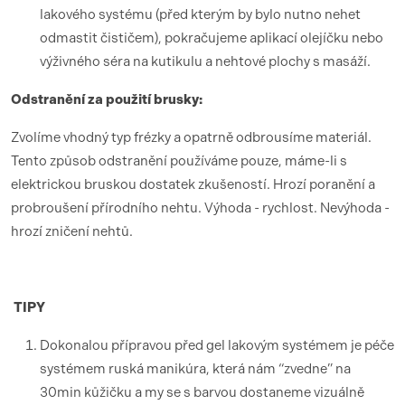
lakového systému (před kterým by bylo nutno nehet
odmastit čističem), pokračujeme aplikací olejíčku nebo
výživného séra na kutikulu a nehtové plochy s masáží.
Odstranění za použití brusky:
Zvolíme vhodný typ frézky a opatrně odbrousíme materiál.
Tento způsob odstranění používáme pouze, máme-li s
elektrickou bruskou dostatek zkušeností. Hrozí poranění a
probroušení přírodního nehtu. Výhoda - rychlost. Nevýhoda -
hrozí zničení nehtů.
TIPY
Dokonalou přípravou před gel lakovým systémem je péče
systémem ruská manikúra, která nám “zvedne” na
30min kůžičku a my se s barvou dostaneme vizuálně