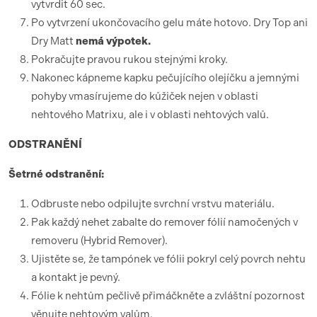
vytvrdit 60 sec.
Po vytvrzení ukončovacího gelu máte hotovo. Dry Top ani
Dry Matt
nemá výpotek.
Pokračujte pravou rukou stejnými kroky.
Nakonec kápneme kapku pečujícího olejíčku a jemnými
pohyby vmasírujeme do kůžiček nejen v oblasti
nehtového Matrixu, ale i v oblasti nehtových valů.
ODSTRANĚNÍ
Šetrné odstranění:
Odbruste nebo odpilujte svrchní vrstvu materiálu.
Pak každý nehet zabalte do remover fólií namočených v
removeru (Hybrid Remover).
Ujistěte se, že tampónek ve fólii pokryl celý povrch nehtu
a kontakt je pevný.
Fólie k nehtům pečlivě přimáčkněte a zvláštní pozornost
věnujte nehtovým valům.