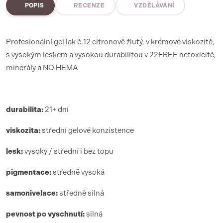
POPIS
RECENZE
VZDĚLÁVÁNÍ
Profesionální gel lak č.12 citronově žlutý, v krémové viskozitě,
s vysokým leskem a vysokou durabilitou v 22FREE netoxicitě,
minerály a NO HEMA
durabilita:
21+ dní
viskozita:
střední gelové konzistence
lesk:
vysoký / střední i bez topu
pigmentace:
středně vysoká
samonivelace:
středně silná
pevnost po vyschnutí:
silná