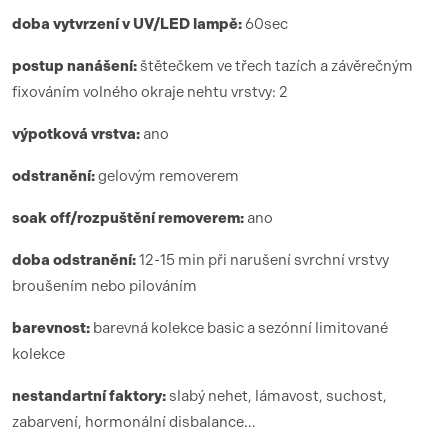
doba vytvrzení
v UV/LED lamp
ě:
6
0sec
postup nanášení:
štětečkem ve třech tazích a závěrečným
fixováním volného okraje nehtu vrstvy: 2
výpotková vrstva:
ano
odstranění:
gelovým removerem
soak off/rozpuštění removerem:
ano
doba odstranění:
12-15 min při narušení svrchní vrstvy
broušením nebo pilováním
barevnost:
barevná kolekce basic a sezónní limitované
kolekce
nestandartní faktory:
slabý nehet, lámavost, suchost,
zabarvení, hormonální disbalance…