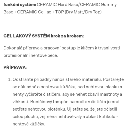
funk
ční syst
é
m:
CERAMIC Hard Base/CERAMIC Gummy
Base + CERAMIC Gel lac + TOP (Dry Matt/Dry Top)
GEL LAKOV
Ý SYST
É
M krok za krokem:
Dokonalá příprava a pracovní postup je klíčem k trvanlivosti
profesionální nehtové péče.
PŘÍ
PRAVA
:
Odstraňte případný nános starého materiálu. Postarejte
se důkladně o nehtovou kůžičku, nad nehtovou blanku a
nehty vyčistěte čističem, aby se nehet zbavil mastnoty a
vlhkosti. Buničinový tampón namočte v čističi a jemně
setřete nehtovou ploténku. Ujistěte se, že jste očistili
celou plochu, zejména nehtové valy a oblast kutikulu -
nehtové kůžičky.