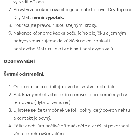
vytvrdit 60 sec.
Po vytvrzení ukončovacího gelu máte hotovo. Dry Top ani
Dry Matt
nemá výpotek.
Pokračujte pravou rukou stejnými kroky.
Nakonec kápneme kapku pečujícího olejíčku a jemnými
pohyby vmasírujeme do kůžiček nejen v oblasti
nehtového Matrixu, ale i v oblasti nehtových valů.
ODSTRANĚNÍ
Šetrné odstranění:
Odbruste nebo odpilujte svrchní vrstvu materiálu.
Pak každý nehet zabalte do remover fólií namočených v
removeru (Hybrid Remover).
Ujistěte se, že tampónek ve fólii pokryl celý povrch nehtu
a kontakt je pevný.
Fólie k nehtům pečlivě přimáčkněte a zvláštní pozornost
věnujte nehtovým valům.