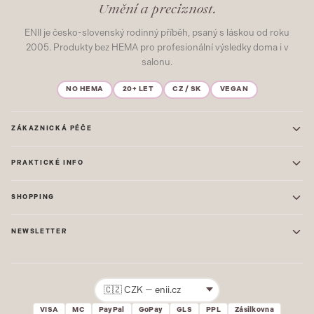
Umění a preciznost.
ENII je česko-slovenský rodinný příběh, psaný s láskou od roku
2005. Produkty bez HEMA pro profesionální výsledky doma i v
salonu.
NO HEMA
20+ LET
CZ / SK
VEGAN
ZÁKAZNICKÁ PÉČE
Kontakt
PRAKTICKÉ INFO
Časté dotazy
Blog & Inspirace
Prodejna: Praha
Mapa stránek
SHOPPING
Prodejna: Uherské Hradiště
O nás
ONE STEP
Ochrana osobních údajů
NEWSLETTER
GEL LAKY
Obchodní podmínky
STARTOVACÍ SADY
Novinky, tipy a inspirace přímo do vašeho e-mailu. Jako první.
Reklamace
STAVEBNÍ MATERIÁL
Přihlásit
VISA
MC
PayPal
GoPay
GLS
PPL
Zásilkovna