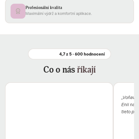
Profesionální kvalita
Maximální výdrž a komfortní aplikace.
4,7 z 5 · 600 hodnocení
Co o nás
říkají
„Voňavý b
Enii nai
tieto pro