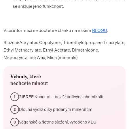
se snižuje jeho funkčnost.
Více informací se dočtete v článku na našem
BLOGU
.
Složení:Acrylates Copolymer, Trimethylolpropane Triacrylate,
Ethyl Methacrylate, Ethyl Acetate, Dimethicone,
Microcrystalline Wax, Mica (minerals)
Výhody, které
nechcete minout
21FREE Koncept – bez škodlivých chemikálií
1
Dlouhá výdrž díky přidaným minerálům
2
Veganské & šetrné složení, vyrobeno v EU
3