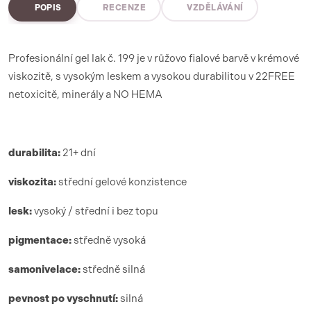
POPIS
RECENZE
VZDĚLÁVÁNÍ
Profesionální gel lak č. 199 je v růžovo fialové barvě v krémové
viskozitě, s vysokým leskem a vysokou durabilitou v 22FREE
netoxicitě, minerály a NO HEMA
durabilita:
21+ dní
viskozita:
střední gelové konzistence
lesk:
vysoký / střední i bez topu
pigmentace:
středně vysoká
samonivelace:
středně silná
pevnost po vyschnutí:
silná