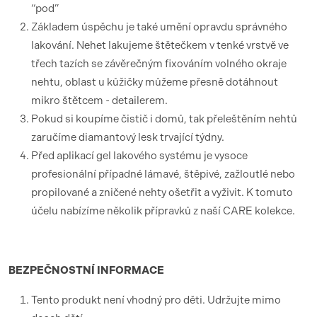
“pod”
Základem úspěchu je také umění opravdu správného
lakování. Nehet lakujeme štětečkem v tenké vrstvě ve
třech tazích se závěrečným fixováním volného okraje
nehtu, oblast u kůžičky můžeme přesně dotáhnout
mikro štětcem - detailerem.
Pokud si koupíme čistič i domů, tak přeleštěním nehtů
zaručíme diamantový lesk trvající týdny.
Před aplikací gel lakového systému je vysoce
profesionální případné lámavé, štěpivé, zažloutlé nebo
propilované a zničené nehty ošetřit a vyživit. K tomuto
účelu nabízíme několik přípravků z naší CARE kolekce.
BEZPEČNOSTNÍ
INFORMACE
Tento produkt není vhodný pro děti. Udržujte mimo