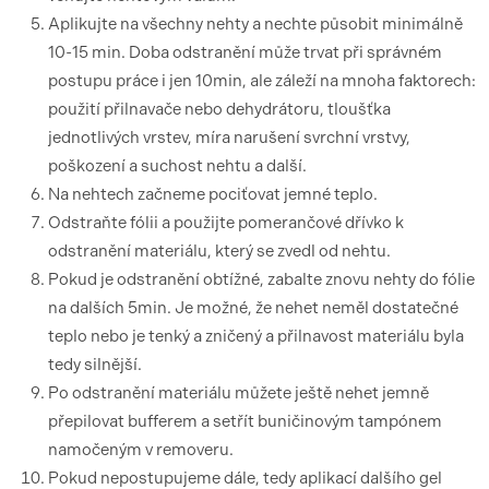
Aplikujte na všechny nehty a nechte působit minimálně
10-15 min. Doba odstranění může trvat při správném
postupu práce i jen 10min, ale záleží na mnoha faktorech:
použití přilnavače nebo dehydrátoru, tloušťka
jednotlivých vrstev, míra narušení svrchní vrstvy,
poškození a suchost nehtu a další.
Na nehtech začneme pociťovat jemné teplo.
Odstraňte fólii a použijte pomerančové dřívko k
odstranění materiálu, který se zvedl od nehtu.
Pokud je odstranění obtížné, zabalte znovu nehty do fólie
na dalších 5min. Je možné, že nehet neměl dostatečné
teplo nebo je tenký a zničený a přilnavost materiálu byla
tedy silnější.
Po odstranění materiálu můžete ještě nehet jemně
přepilovat bufferem a setřít buničinovým tampónem
namočeným v removeru.
Pokud nepostupujeme dále, tedy aplikací dalšího gel