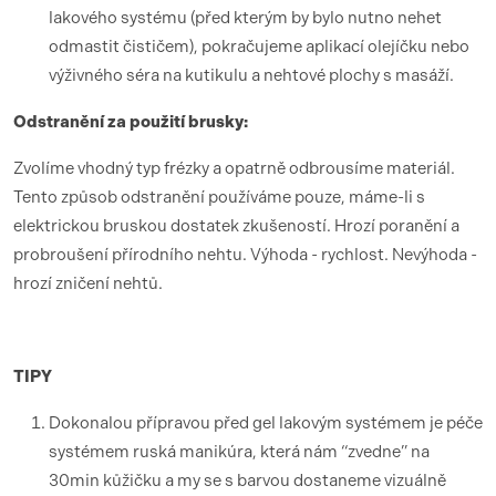
lakového systému (před kterým by bylo nutno nehet
odmastit čističem), pokračujeme aplikací olejíčku nebo
výživného séra na kutikulu a nehtové plochy s masáží.
Odstranění za použití brusky:
Zvolíme vhodný typ frézky a opatrně odbrousíme materiál.
Tento způsob odstranění používáme pouze, máme-li s
elektrickou bruskou dostatek zkušeností. Hrozí poranění a
probroušení přírodního nehtu. Výhoda - rychlost. Nevýhoda -
hrozí zničení nehtů.
TIPY
Dokonalou přípravou před gel lakovým systémem je péče
systémem ruská manikúra, která nám “zvedne” na
30min kůžičku a my se s barvou dostaneme vizuálně