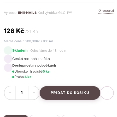
0 recenzí
Výrobce:
ENII-NAILS
|
Kód výrobku: GLC-199
128 Kč
221 Kč
Měrná cena: 1 280,00Kč / 100 ml
Skladem
· Odesíláme do 48 hodin
Česká rodinná značka
Dostupnost na pobočkách
Uherské Hradiště
·
5 ks
Praha
·
4 ks
−
+
PŘIDAT DO KOŠÍKU