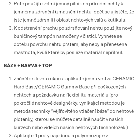
Poté použijte velmi jemný pilník na přírodní nehty k
jemnému zdrsnění (zmatnění) nehtu, opět se ujistěte, že
jste jemně zdrsnili i oblast nehtových valů a kutikulu.
K odstranění prachu po zdrsňování nehtu použijte nový
buničinový tampón namočený v čističi. Vyhněte se
doteku povrchu nehtu prstem, aby nebyla přenesena
mastnota, kvůli které by posléze materiál nepřilnul.
BÁZE + BARVA + TOP
Začněte s levou rukou a aplikujte jednu vrstvu CERAMIC
Hard Base/CERAMIC Gummy Base při poškozených
nehtech a požadavku na flexibilitu materiálu (pro
pokročilé nehtové designérky: vynikající metodou je
metoda techniky “vějířovitého vtláčení báze“ do nehtové
ploténky, kterou se můžete detailně naučit v našich
kurzech nebo videích našich nehtových technoložek.)
Aplikujte 4 prsty najednou a polymerizujte v