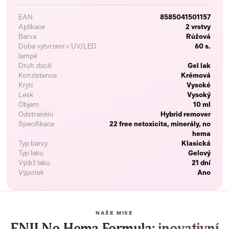
EAN
8585041501157
Aplikace
2 vrstvy
Barva
Růžová
Doba vytvrzení v UV/LED
60 s.
lampě
Druh zboží
Gel lak
Konzistence
Krémová
Krytí
Vysoké
Lesk
Vysoký
Objem
10 ml
Odstranění
Hybrid remover
Specifikace
22 free netoxicita, minerály, no
hema
Typ barvy
Klasická
Typ laku
Gelový
Výdrž laku
21 dní
Výpotek
Ano
NAŠE MISE