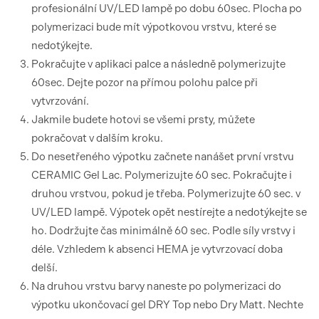
profesionální UV/LED lampě po dobu 60sec. Plocha po
polymerizaci bude mít výpotkovou vrstvu, které se
nedotýkejte.
Pokračujte v aplikaci palce a následně polymerizujte
60sec. Dejte pozor na přímou polohu palce při
vytvrzování.
Jakmile budete hotovi se všemi prsty, můžete
pokračovat v dalším kroku.
Do nesetřeného výpotku začnete nanášet první vrstvu
CERAMIC Gel Lac. Polymerizujte 60 sec. Pokračujte i
druhou vrstvou, pokud je třeba. Polymerizujte 60 sec. v
UV/LED lampě. Výpotek opět nestírejte a nedotýkejte se
ho. Dodržujte čas minimálně 60 sec. Podle síly vrstvy i
déle. Vzhledem k absenci HEMA je vytvrzovací doba
delší.
Na druhou vrstvu barvy naneste po polymerizaci do
výpotku ukončovací gel DRY Top nebo Dry Matt. Nechte