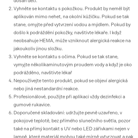
dosah dětí.
Vyhněte se kontaktu s pokožkou. Produkt by neměl být
aplikován mimo nehet, na okolní kůžičku. Pokud se tak
stane, omyjte před vytvrzení vodou a mýdlem. Pokud by
došlo k podráždění pokožky, navštivte lékaře. I když
neobsahuje HEMA, může vzniknout alergická reakce na
jakoukoliv jinou složku.
Vyhněte se kontaktu s očima. Pokud se tak stane,
vymyjte několikaminutovým proudem vody a když je oko
podrážděno, navštivte lékař
Nepoužívejte tento produkt, pokud se objeví alergická
nebo jiná nestandardní reakce.
Profesionálové, použijte při aplikaci vždy dezinfekci a
gumové rukavice.
Doporučené skladování: udržujte pevně uzavřeno, v
pokojové teplotě, bez přímého slunečního světla, pozor
také na přímý kontakt s UV nebo LED zářivkami nejen v
lampě, které materiál mohou také mírně vytvrzovat a pak