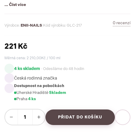
... Číst více
0 recenzí
Výrobce:
ENII-NAILS
|
Kód výrobku: GLC-217
221 Kč
Měrná cena: 2 210,00Kč / 100 ml
4 ks skladem
· Odesíláme do 48 hodin
Česká rodinná značka
Dostupnost na pobočkách
Uherské Hradiště
·
Skladem
Praha
·
4 ks
−
+
PŘIDAT DO KOŠÍKU