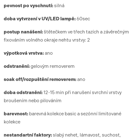
pevnost po vyschnutí:
silná
doba vytvrzení
v UV/LED lamp
ě:
6
0sec
postup nanášení:
štětečkem ve třech tazích a závěrečným
fixováním volného okraje nehtu vrstvy: 2
výpotková vrstva:
ano
odstranění:
gelovým removerem
soak off/rozpuštění removerem:
ano
doba odstranění:
12-15 min při narušení svrchní vrstvy
broušením nebo pilováním
barevnost:
barevná kolekce basic a sezónní limitované
kolekce
nestandartní faktory:
slabý nehet, lámavost, suchost,