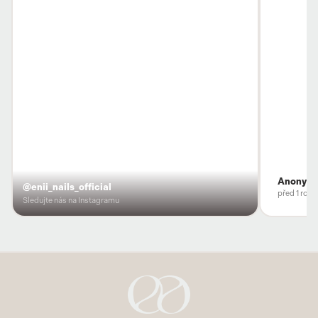
Anonym
@enii_nails_official
před 1 rok
Sledujte nás na Instagramu