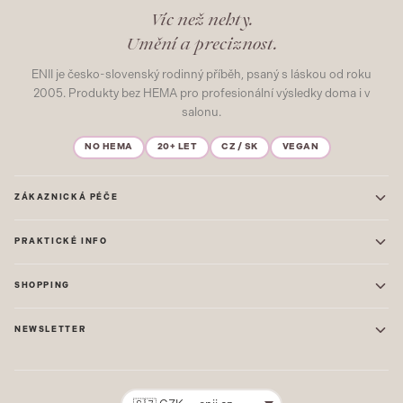
Víc než nehty.
Umění a preciznost.
ENII je česko-slovenský rodinný příběh, psaný s láskou od roku
2005. Produkty bez HEMA pro profesionální výsledky doma i v
salonu.
NO HEMA
20+ LET
CZ / SK
VEGAN
ZÁKAZNICKÁ PÉČE
Kontakt
PRAKTICKÉ INFO
Časté dotazy
Blog & Inspirace
Prodejna: Praha
Mapa stránek
SHOPPING
Prodejna: Uherské Hradiště
O nás
ONE STEP
Ochrana osobních údajů
NEWSLETTER
GEL LAKY
Obchodní podmínky
STARTOVACÍ SADY
Novinky, tipy a inspirace přímo do vašeho e-mailu. Jako první.
Reklamace
STAVEBNÍ MATERIÁL