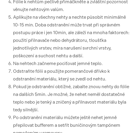
Fólie k nehtům pečlivě přimáčkněte a zvláštní pozornost
věnujte nehtovým valům.
Aplikujte na všechny nehty a nechte působit minimálně
10-15 min. Doba odstranění může trvat při správném
postupu práce i jen 10min, ale záleží na mnoha faktorech:
použití přilnavače nebo dehydrátoru, tloušťka
jednotlivých vrstev, míra narušení svrchní vrstvy,
poškození a suchost nehtu a další.
Na nehtech začneme pociťovat jemné teplo.
Odstraňte fólii a použijte pomerančové dřívko k
odstranění materiálu, který se zvedl od nehtu.
Pokud je odstranění obtížné, zabalte znovu nehty do fólie
na dalších 5min. Je možné, že nehet neměl dostatečné
teplo nebo je tenký a zničený a přilnavost materiálu byla
tedy silnější.
Po odstranění materiálu můžete ještě nehet jemně
přepilovat bufferem a setřít buničinovým tampónem