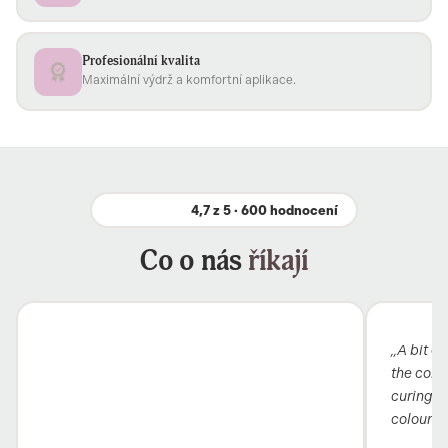
Profesionální kvalita
Maximální výdrž a komfortní aplikace.
4,7 z 5 · 600 hodnocení
Co o nás
říkají
„A bit ex
the colou
curing i
colour 