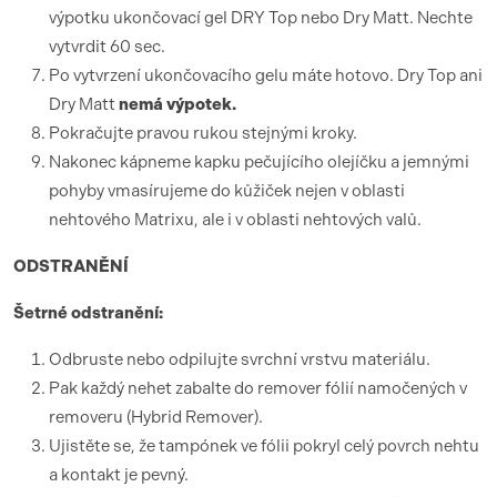
výpotku ukončovací gel DRY Top nebo Dry Matt. Nechte
vytvrdit 60 sec.
Po vytvrzení ukončovacího gelu máte hotovo. Dry Top ani
Dry Matt
nemá výpotek.
Pokračujte pravou rukou stejnými kroky.
Nakonec kápneme kapku pečujícího olejíčku a jemnými
pohyby vmasírujeme do kůžiček nejen v oblasti
nehtového Matrixu, ale i v oblasti nehtových valů.
ODSTRANĚNÍ
Šetrné odstranění:
Odbruste nebo odpilujte svrchní vrstvu materiálu.
Pak každý nehet zabalte do remover fólií namočených v
removeru (Hybrid Remover).
Ujistěte se, že tampónek ve fólii pokryl celý povrch nehtu
a kontakt je pevný.