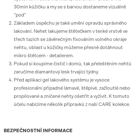
30min kůžičku a my se s barvou dostaneme vizuálně
“pod”
Základem úspěchu je také umění opravdu správného
lakování. Nehet lakujeme štětečkem v tenké vrstvě ve
třech tazích se závěrečným fixováním volného okraje
nehtu, oblast u kůžičky můžeme přesně dotáhnout
mikro štětcem - detailerem.
Pokud si koupíme čistič i domů, tak přeleštěním nehtů
zaručíme diamantový lesk trvající týdny.
Před aplikací gel lakového systému je vysoce
profesionální případné lámavé, štěpivé, zažloutlé nebo
propilované a zničené nehty ošetřit a vyživit. K tomuto
účelu nabízíme několik přípravků z naší CARE kolekce.
BEZPEČNOSTNÍ
INFORMACE