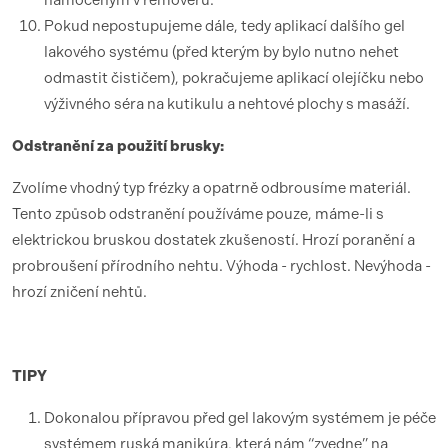
namočeným v removeru.
Pokud nepostupujeme dále, tedy aplikací dalšího gel
lakového systému (před kterým by bylo nutno nehet
odmastit čističem), pokračujeme aplikací olejíčku nebo
výživného séra na kutikulu a nehtové plochy s masáží.
Odstranění za použití brusky:
Zvolíme vhodný typ frézky a opatrně odbrousíme materiál.
Tento způsob odstranění používáme pouze, máme-li s
elektrickou bruskou dostatek zkušeností. Hrozí poranění a
probroušení přírodního nehtu. Výhoda - rychlost. Nevýhoda -
hrozí zničení nehtů.
TIPY
Dokonalou přípravou před gel lakovým systémem je péče
systémem ruská manikúra, která nám “zvedne” na