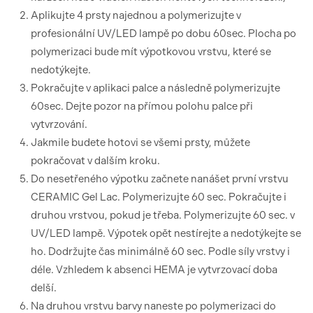
Aplikujte 4 prsty najednou a polymerizujte v
profesionální UV/LED lampě po dobu 60sec. Plocha po
polymerizaci bude mít výpotkovou vrstvu, které se
nedotýkejte.
Pokračujte v aplikaci palce a následně polymerizujte
60sec. Dejte pozor na přímou polohu palce při
vytvrzování.
Jakmile budete hotovi se všemi prsty, můžete
pokračovat v dalším kroku.
Do nesetřeného výpotku začnete nanášet první vrstvu
CERAMIC Gel Lac. Polymerizujte 60 sec. Pokračujte i
druhou vrstvou, pokud je třeba. Polymerizujte 60 sec. v
UV/LED lampě. Výpotek opět nestírejte a nedotýkejte se
ho. Dodržujte čas minimálně 60 sec. Podle síly vrstvy i
déle. Vzhledem k absenci HEMA je vytvrzovací doba
delší.
Na druhou vrstvu barvy naneste po polymerizaci do