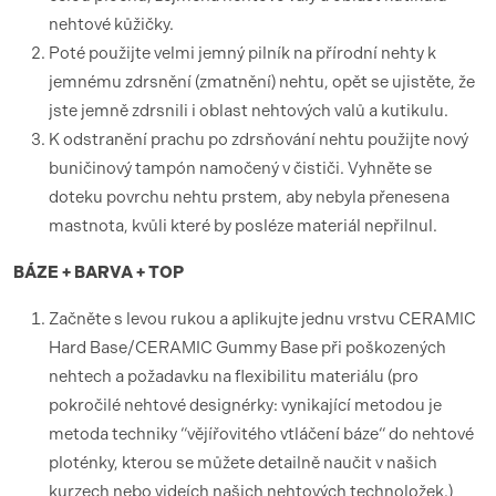
nehtové kůžičky.
Poté použijte velmi jemný pilník na přírodní nehty k
jemnému zdrsnění (zmatnění) nehtu, opět se ujistěte, že
jste jemně zdrsnili i oblast nehtových valů a kutikulu.
K odstranění prachu po zdrsňování nehtu použijte nový
buničinový tampón namočený v čističi. Vyhněte se
doteku povrchu nehtu prstem, aby nebyla přenesena
mastnota, kvůli které by posléze materiál nepřilnul.
BÁZE + BARVA + TOP
Začněte s levou rukou a aplikujte jednu vrstvu CERAMIC
Hard Base/CERAMIC Gummy Base při poškozených
nehtech a požadavku na flexibilitu materiálu (pro
pokročilé nehtové designérky: vynikající metodou je
metoda techniky “vějířovitého vtláčení báze“ do nehtové
ploténky, kterou se můžete detailně naučit v našich
kurzech nebo videích našich nehtových technoložek.)