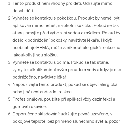
Tento produkt není vhodný pro děti. Udržujte mimo
dosah dětí.
Vyhněte se kontaktu s pokožkou. Produkt by neměl být
aplikován mimo nehet, na okolní kůžičku. Pokud se tak
stane, omyjte před vytvrzení vodou a mýdlem. Pokud by
došlo k podráždění pokožky, navštivte lékaře. I když
neobsahuje HEMA, může vzniknout alergická reakce na
jakoukoliv jinou složku.
Vyhněte se kontaktu s očima. Pokud se tak stane,
vymyjte několikaminutovým proudem vody a když je oko
podrážděno, navštivte lékař
Nepoužívejte tento produkt, pokud se objeví alergická
nebo jiná nestandardní reakce.
Profesionálové, použijte při aplikaci vždy dezinfekci a
gumové rukavice.
Doporučené skladování: udržujte pevně uzavřeno, v
pokojové teplotě, bez přímého slunečního světla, pozor