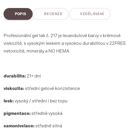
POPIS
RECENZE
VZDĚLÁVÁNÍ
Profesionální gel lak č. 217 je levandulové barvy v krémové
viskozitě, s vysokým leskem a vysokou durabilitou v 22FREE
netoxicitě, minerály a NO HEMA
durabilita:
21+ dní
viskozita:
střední gelové konzistence
lesk:
vysoký / střední i bez topu
pigmentace:
středně vysoká
samonivelace:
středně silná