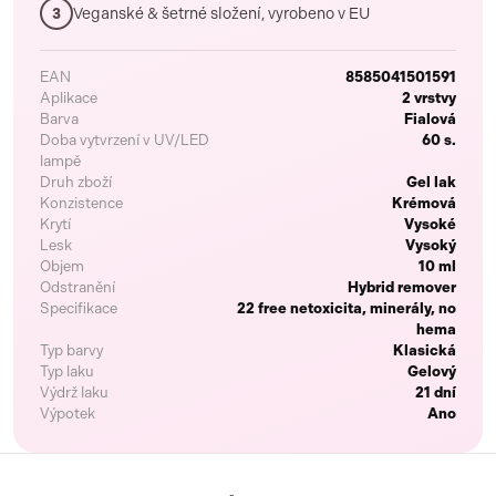
Veganské & šetrné složení, vyrobeno v EU
3
EAN
8585041501591
Aplikace
2 vrstvy
Barva
Fialová
Doba vytvrzení v UV/LED
60 s.
lampě
Druh zboží
Gel lak
Konzistence
Krémová
Krytí
Vysoké
Lesk
Vysoký
Objem
10 ml
Odstranění
Hybrid remover
Specifikace
22 free netoxicita, minerály, no
hema
Typ barvy
Klasická
Typ laku
Gelový
Výdrž laku
21 dní
Výpotek
Ano