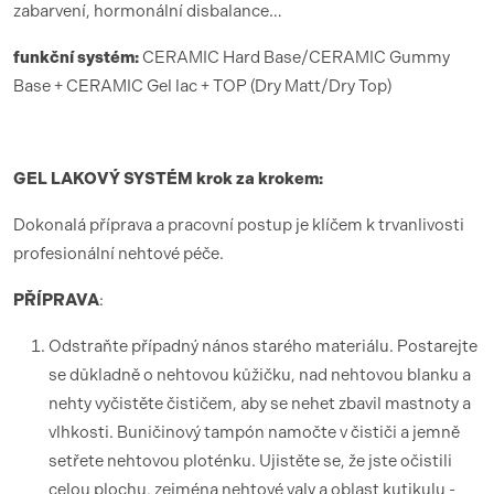
zabarvení, hormonální disbalance…
funk
ční syst
é
m:
CERAMIC Hard Base/CERAMIC Gummy
Base + CERAMIC Gel lac + TOP (Dry Matt/Dry Top)
GEL LAKOV
Ý SYST
É
M krok za krokem:
Dokonalá příprava a pracovní postup je klíčem k trvanlivosti
profesionální nehtové péče.
PŘÍ
PRAVA
:
Odstraňte případný nános starého materiálu. Postarejte
se důkladně o nehtovou kůžičku, nad nehtovou blanku a
nehty vyčistěte čističem, aby se nehet zbavil mastnoty a
vlhkosti. Buničinový tampón namočte v čističi a jemně
setřete nehtovou ploténku. Ujistěte se, že jste očistili
celou plochu, zejména nehtové valy a oblast kutikulu -