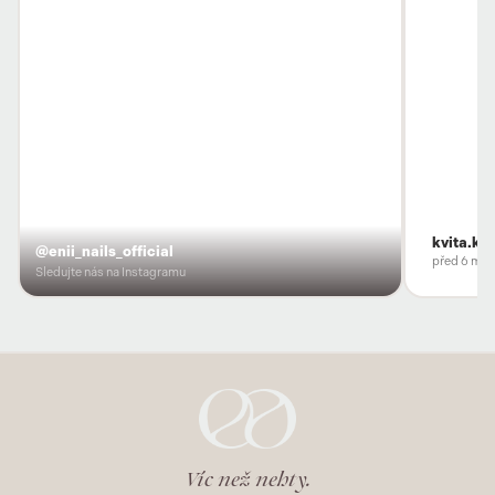
kvita.ko
@enii_nails_official
před 6 měs
Sledujte nás na Instagramu
Víc než nehty.