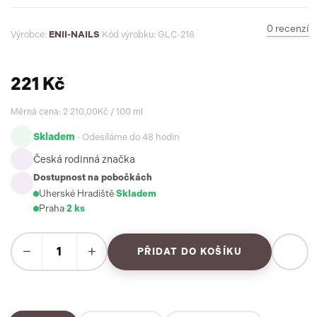
0 recenzí
Výrobce:
ENII-NAILS
|
Kód výrobku: GLC-218
221 Kč
Měrná cena: 2 210,00Kč / 100 ml
Skladem
· Odesíláme do 48 hodin
Česká rodinná značka
Dostupnost na pobočkách
Uherské Hradiště
·
Skladem
Praha
·
2 ks
−
+
PŘIDAT DO KOŠÍKU