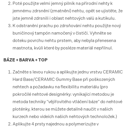
Poté použijte velmi jemný pilník na přírodní nehty k
jemnému zdrsnění (zmatnění) nehtu, opět se ujistěte, že
jste jemně zdrsnili i oblast nehtových valů a kutikulu.
K odstranění prachu po zdrsňování nehtu použijte nový
buničinový tampón namočený v čističi. Vyhněte se
doteku povrchu nehtu prstem, aby nebyla přenesena
mastnota, kvůli které by posléze materiál nepřilnul.
BÁZE + BARVA + TOP
Začněte s levou rukou a aplikujte jednu vrstvu CERAMIC
Hard Base/CERAMIC Gummy Base při poškozených
nehtech a požadavku na flexibilitu materiálu (pro
pokročilé nehtové designérky: vynikající metodou je
metoda techniky “vějířovitého vtláčení báze“ do nehtové
ploténky, kterou se můžete detailně naučit v našich
kurzech nebo videích našich nehtových technoložek.)
Aplikujte 4 prsty najednou a polymerizujte v