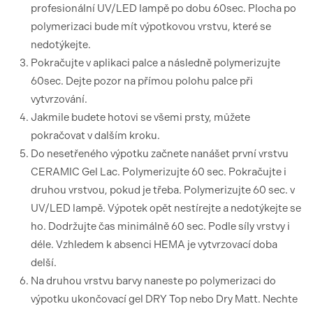
profesionální UV/LED lampě po dobu 60sec. Plocha po
polymerizaci bude mít výpotkovou vrstvu, které se
nedotýkejte.
Pokračujte v aplikaci palce a následně polymerizujte
60sec. Dejte pozor na přímou polohu palce při
vytvrzování.
Jakmile budete hotovi se všemi prsty, můžete
pokračovat v dalším kroku.
Do nesetřeného výpotku začnete nanášet první vrstvu
CERAMIC Gel Lac. Polymerizujte 60 sec. Pokračujte i
druhou vrstvou, pokud je třeba. Polymerizujte 60 sec. v
UV/LED lampě. Výpotek opět nestírejte a nedotýkejte se
ho. Dodržujte čas minimálně 60 sec. Podle síly vrstvy i
déle. Vzhledem k absenci HEMA je vytvrzovací doba
delší.
Na druhou vrstvu barvy naneste po polymerizaci do
výpotku ukončovací gel DRY Top nebo Dry Matt. Nechte