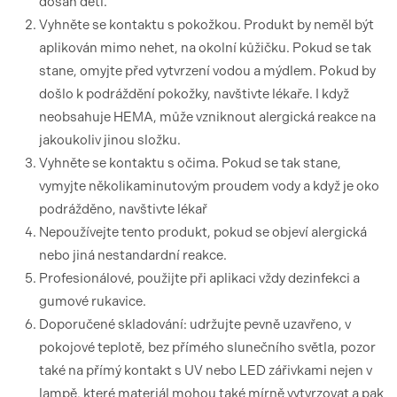
dosah dětí.
Vyhněte se kontaktu s pokožkou. Produkt by neměl být
aplikován mimo nehet, na okolní kůžičku. Pokud se tak
stane, omyjte před vytvrzení vodou a mýdlem. Pokud by
došlo k podráždění pokožky, navštivte lékaře. I když
neobsahuje HEMA, může vzniknout alergická reakce na
jakoukoliv jinou složku.
Vyhněte se kontaktu s očima. Pokud se tak stane,
vymyjte několikaminutovým proudem vody a když je oko
podrážděno, navštivte lékař
Nepoužívejte tento produkt, pokud se objeví alergická
nebo jiná nestandardní reakce.
Profesionálové, použijte při aplikaci vždy dezinfekci a
gumové rukavice.
Doporučené skladování: udržujte pevně uzavřeno, v
pokojové teplotě, bez přímého slunečního světla, pozor
také na přímý kontakt s UV nebo LED zářivkami nejen v
lampě, které materiál mohou také mírně vytvrzovat a pak