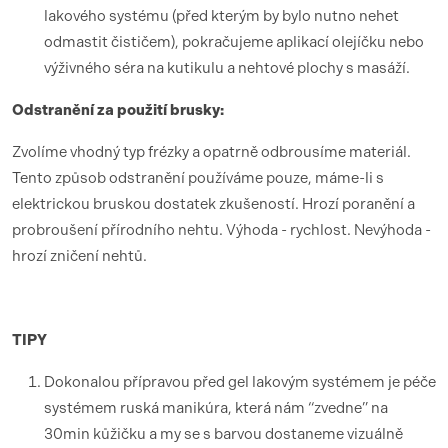
lakového systému (před kterým by bylo nutno nehet
odmastit čističem), pokračujeme aplikací olejíčku nebo
výživného séra na kutikulu a nehtové plochy s masáží.
Odstranění za použití brusky:
Zvolíme vhodný typ frézky a opatrně odbrousíme materiál.
Tento způsob odstranění používáme pouze, máme-li s
elektrickou bruskou dostatek zkušeností. Hrozí poranění a
probroušení přírodního nehtu. Výhoda - rychlost. Nevýhoda -
hrozí zničení nehtů.
TIPY
Dokonalou přípravou před gel lakovým systémem je péče
systémem ruská manikúra, která nám “zvedne” na
30min kůžičku a my se s barvou dostaneme vizuálně