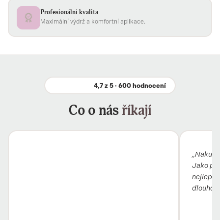
Profesionální kvalita
Maximální výdrž a komfortní aplikace.
4,7 z 5 · 600 hodnocení
Co o nás
říkají
„Nakupuj
Jako pro
nejlepší 
dlouho, 