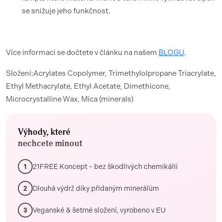
se snižuje jeho funkčnost.
Více informací se dočtete v článku na našem
BLOGU
.
Složení:Acrylates Copolymer, Trimethylolpropane Triacrylate,
Ethyl Methacrylate, Ethyl Acetate, Dimethicone,
Microcrystalline Wax, Mica (minerals)
Výhody, které
nechcete minout
21FREE Koncept – bez škodlivých chemikálií
1
Dlouhá výdrž díky přidaným minerálům
2
Veganské & šetrné složení, vyrobeno v EU
3