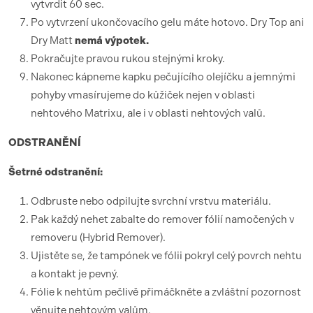
vytvrdit 60 sec.
Po vytvrzení ukončovacího gelu máte hotovo. Dry Top ani
Dry Matt
nemá výpotek.
Pokračujte pravou rukou stejnými kroky.
Nakonec kápneme kapku pečujícího olejíčku a jemnými
pohyby vmasírujeme do kůžiček nejen v oblasti
nehtového Matrixu, ale i v oblasti nehtových valů.
ODSTRANĚNÍ
Šetrné odstranění:
Odbruste nebo odpilujte svrchní vrstvu materiálu.
Pak každý nehet zabalte do remover fólií namočených v
removeru (Hybrid Remover).
Ujistěte se, že tampónek ve fólii pokryl celý povrch nehtu
a kontakt je pevný.
Fólie k nehtům pečlivě přimáčkněte a zvláštní pozornost
věnujte nehtovým valům.