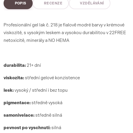
POPIS
RECENZE
VZDĚLÁVÁNÍ
Profesionální gel lak č. 218 je fialově modré barvy v krémové
viskozitě, s vysokým leskem a vysokou durabilitou v 22FREE
netoxicitě, minerály a NO HEMA
durabilita:
21+ dní
viskozita:
střední gelové konzistence
lesk:
vysoký / střední i bez topu
pigmentace:
středně vysoká
samonivelace:
středně silná
pevnost po vyschnutí:
silná