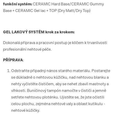
funk
ční syst
é
m:
CERAMIC Hard Base/CERAMIC Gummy
Base + CERAMIC Gel lac + TOP (Dry Matt/Dry Top)
GEL LAKOV
Ý SYST
É
M krok za krokem:
Dokonalá příprava a pracovní postup je klíčem k trvanlivosti
profesionální nehtové péče.
PŘÍ
PRAVA
:
Odstraňte případný nános starého materiálu. Postarejte
se důkladně o nehtovou kůžičku, nad nehtovou blanku a
nehty vyčistěte čističem, aby se nehet zbavil mastnoty a
vlhkosti. Buničinový tampón namočte v čističi a jemně
setřete nehtovou ploténku. Ujistěte se, že jste očistili
celou plochu, zejména nehtové valy a oblast kutikulu -
nehtové kůžičky.