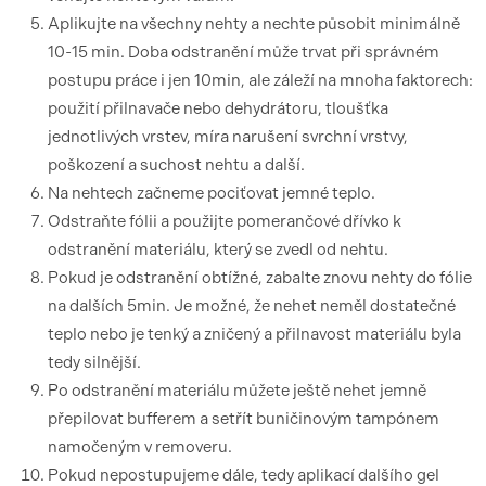
Aplikujte na všechny nehty a nechte působit minimálně
10-15 min. Doba odstranění může trvat při správném
postupu práce i jen 10min, ale záleží na mnoha faktorech:
použití přilnavače nebo dehydrátoru, tloušťka
jednotlivých vrstev, míra narušení svrchní vrstvy,
poškození a suchost nehtu a další.
Na nehtech začneme pociťovat jemné teplo.
Odstraňte fólii a použijte pomerančové dřívko k
odstranění materiálu, který se zvedl od nehtu.
Pokud je odstranění obtížné, zabalte znovu nehty do fólie
na dalších 5min. Je možné, že nehet neměl dostatečné
teplo nebo je tenký a zničený a přilnavost materiálu byla
tedy silnější.
Po odstranění materiálu můžete ještě nehet jemně
přepilovat bufferem a setřít buničinovým tampónem
namočeným v removeru.
Pokud nepostupujeme dále, tedy aplikací dalšího gel