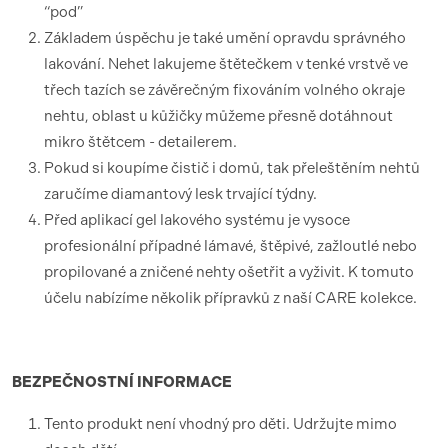
“pod”
Základem úspěchu je také umění opravdu správného
lakování. Nehet lakujeme štětečkem v tenké vrstvě ve
třech tazích se závěrečným fixováním volného okraje
nehtu, oblast u kůžičky můžeme přesně dotáhnout
mikro štětcem - detailerem.
Pokud si koupíme čistič i domů, tak přeleštěním nehtů
zaručíme diamantový lesk trvající týdny.
Před aplikací gel lakového systému je vysoce
profesionální případné lámavé, štěpivé, zažloutlé nebo
propilované a zničené nehty ošetřit a vyživit. K tomuto
účelu nabízíme několik přípravků z naší CARE kolekce.
BEZPEČNOSTNÍ
INFORMACE
Tento produkt není vhodný pro děti. Udržujte mimo