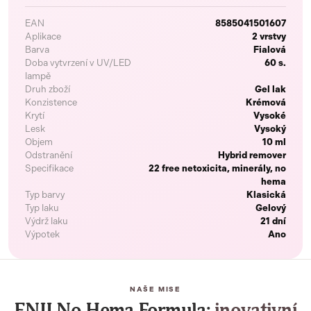
EAN
8585041501607
Aplikace
2 vrstvy
Barva
Fialová
Doba vytvrzení v UV/LED
60 s.
lampě
Druh zboží
Gel lak
Konzistence
Krémová
Krytí
Vysoké
Lesk
Vysoký
Objem
10 ml
Odstranění
Hybrid remover
Specifikace
22 free netoxicita, minerály, no
hema
Typ barvy
Klasická
Typ laku
Gelový
Výdrž laku
21 dní
Výpotek
Ano
NAŠE MISE