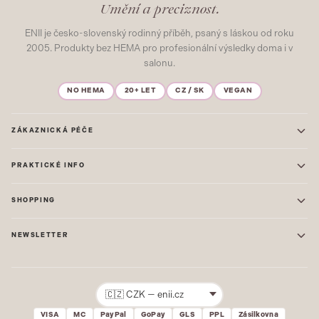
Umění a preciznost.
ENII je česko-slovenský rodinný příběh, psaný s láskou od roku
2005. Produkty bez HEMA pro profesionální výsledky doma i v
salonu.
NO HEMA
20+ LET
CZ / SK
VEGAN
ZÁKAZNICKÁ PÉČE
Kontakt
PRAKTICKÉ INFO
Časté dotazy
Blog & Inspirace
Prodejna: Praha
Mapa stránek
SHOPPING
Prodejna: Uherské Hradiště
O nás
ONE STEP
Ochrana osobních údajů
NEWSLETTER
GEL LAKY
Obchodní podmínky
STARTOVACÍ SADY
Novinky, tipy a inspirace přímo do vašeho e-mailu. Jako první.
Reklamace
STAVEBNÍ MATERIÁL
Přihlásit
VISA
MC
PayPal
GoPay
GLS
PPL
Zásilkovna