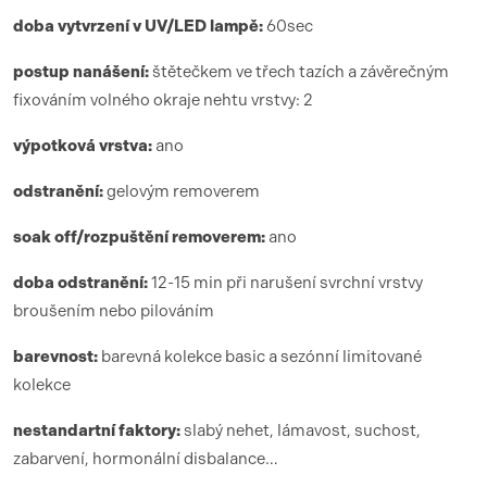
doba vytvrzení
v UV/LED lamp
ě:
6
0sec
postup nanášení:
štětečkem ve třech tazích a závěrečným
fixováním volného okraje nehtu vrstvy: 2
výpotková vrstva:
ano
odstranění:
gelovým removerem
soak off/rozpuštění removerem:
ano
doba odstranění:
12-15 min při narušení svrchní vrstvy
broušením nebo pilováním
barevnost:
barevná kolekce basic a sezónní limitované
kolekce
nestandartní faktory:
slabý nehet, lámavost, suchost,
zabarvení, hormonální disbalance…