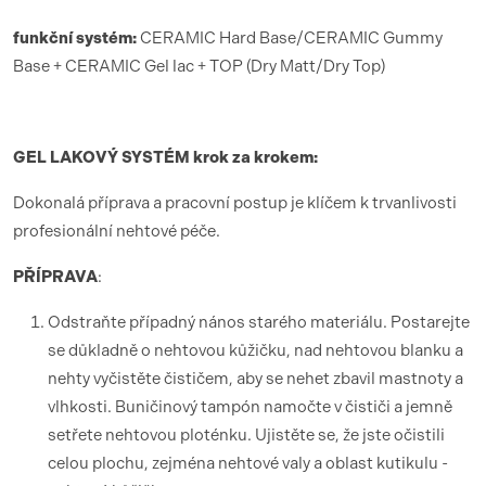
funk
ční syst
é
m:
CERAMIC Hard Base/CERAMIC Gummy
Base + CERAMIC Gel lac + TOP (Dry Matt/Dry Top)
GEL LAKOV
Ý SYST
É
M krok za krokem:
Dokonalá příprava a pracovní postup je klíčem k trvanlivosti
profesionální nehtové péče.
PŘÍ
PRAVA
:
Odstraňte případný nános starého materiálu. Postarejte
se důkladně o nehtovou kůžičku, nad nehtovou blanku a
nehty vyčistěte čističem, aby se nehet zbavil mastnoty a
vlhkosti. Buničinový tampón namočte v čističi a jemně
setřete nehtovou ploténku. Ujistěte se, že jste očistili
celou plochu, zejména nehtové valy a oblast kutikulu -