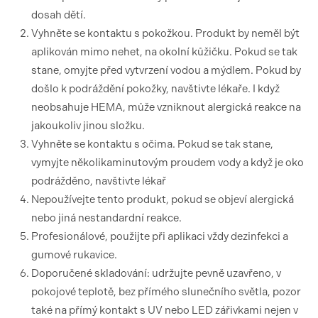
dosah dětí.
Vyhněte se kontaktu s pokožkou. Produkt by neměl být
aplikován mimo nehet, na okolní kůžičku. Pokud se tak
stane, omyjte před vytvrzení vodou a mýdlem. Pokud by
došlo k podráždění pokožky, navštivte lékaře. I když
neobsahuje HEMA, může vzniknout alergická reakce na
jakoukoliv jinou složku.
Vyhněte se kontaktu s očima. Pokud se tak stane,
vymyjte několikaminutovým proudem vody a když je oko
podrážděno, navštivte lékař
Nepoužívejte tento produkt, pokud se objeví alergická
nebo jiná nestandardní reakce.
Profesionálové, použijte při aplikaci vždy dezinfekci a
gumové rukavice.
Doporučené skladování: udržujte pevně uzavřeno, v
pokojové teplotě, bez přímého slunečního světla, pozor
také na přímý kontakt s UV nebo LED zářivkami nejen v