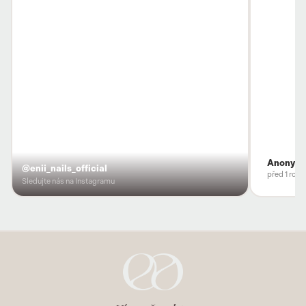
Anonym
@enii_nails_official
před 1 rok
Sledujte nás na Instagramu