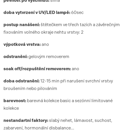
pevnost po vyschnutí:
silná
doba vytvrzení
v UV/LED lamp
ě:
6
0sec
postup nanášení:
štětečkem ve třech tazích a závěrečným
fixováním volného okraje nehtu vrstvy: 2
výpotková vrstva:
ano
odstranění:
gelovým removerem
soak off/rozpuštění removerem:
ano
doba odstranění:
12-15 min při narušení svrchní vrstvy
broušením nebo pilováním
barevnost:
barevná kolekce basic a sezónní limitované
kolekce
nestandartní faktory:
slabý nehet, lámavost, suchost,
zabarvení, hormonální disbalance…