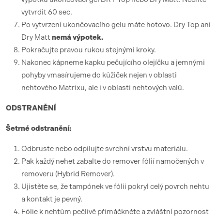
vytvrdit 60 sec.
Po vytvrzení ukončovacího gelu máte hotovo. Dry Top ani
Dry Matt
nemá výpotek.
Pokračujte pravou rukou stejnými kroky.
Nakonec kápneme kapku pečujícího olejíčku a jemnými
pohyby vmasírujeme do kůžiček nejen v oblasti
nehtového Matrixu, ale i v oblasti nehtových valů.
ODSTRANĚNÍ
Šetrné odstranění:
Odbruste nebo odpilujte svrchní vrstvu materiálu.
Pak každý nehet zabalte do remover fólií namočených v
removeru (Hybrid Remover).
Ujistěte se, že tampónek ve fólii pokryl celý povrch nehtu
a kontakt je pevný.
Fólie k nehtům pečlivě přimáčkněte a zvláštní pozornost