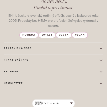
Víc než nehty.
Umění a preciznost.
ENII je česko-slovenský rodinný příběh, psaný s láskou od roku
2005. Produkty bez HEMA pro profesionální výsledky doma i v
salonu.
NO HEMA
20+ LET
CZ / SK
VEGAN
ZÁKAZNICKÁ PÉČE
Kontakt
PRAKTICKÉ INFO
Časté dotazy
Blog & Inspirace
Prodejna: Praha
Mapa stránek
SHOPPING
Prodejna: Uherské Hradiště
O nás
ONE STEP
Ochrana osobních údajů
NEWSLETTER
GEL LAKY
Obchodní podmínky
STARTOVACÍ SADY
Novinky, tipy a inspirace přímo do vašeho e-mailu. Jako první.
Reklamace
STAVEBNÍ MATERIÁL
Přihlásit