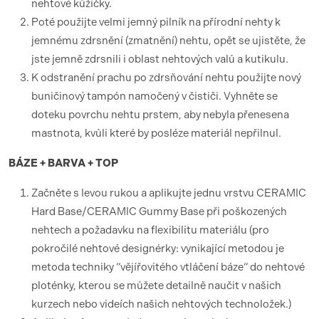
nehtové kůžičky.
Poté použijte velmi jemný pilník na přírodní nehty k
jemnému zdrsnění (zmatnění) nehtu, opět se ujistěte, že
jste jemně zdrsnili i oblast nehtových valů a kutikulu.
K odstranění prachu po zdrsňování nehtu použijte nový
buničinový tampón namočený v čističi. Vyhněte se
doteku povrchu nehtu prstem, aby nebyla přenesena
mastnota, kvůli které by posléze materiál nepřilnul.
BÁZE + BARVA + TOP
Začněte s levou rukou a aplikujte jednu vrstvu CERAMIC
Hard Base/CERAMIC Gummy Base při poškozených
nehtech a požadavku na flexibilitu materiálu (pro
pokročilé nehtové designérky: vynikající metodou je
metoda techniky “vějířovitého vtláčení báze“ do nehtové
ploténky, kterou se můžete detailně naučit v našich
kurzech nebo videích našich nehtových technoložek.)