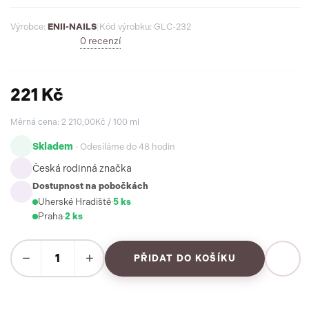
Výrobce:
ENII-NAILS
|
Kód výrobku: GLC-232
0 recenzí
221 Kč
Měrná cena: 2 210,00Kč / 100 ml
Skladem
· Odesíláme do 48 hodin
Česká rodinná značka
Dostupnost na pobočkách
Uherské Hradiště
·
5 ks
Praha
·
2 ks
−
+
PŘIDAT DO KOŠÍKU