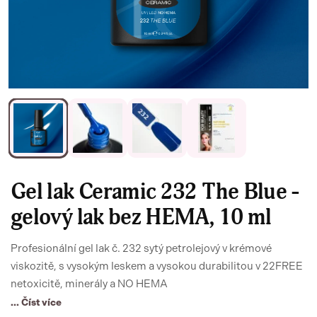
Gel lak Ceramic 232 The Blue -
gelový lak bez HEMA, 10 ml
Profesionální gel lak č. 232 sytý petrolejový v krémové
viskozitě, s vysokým leskem a vysokou durabilitou v 22FREE
netoxicitě, minerály a NO HEMA
... Číst více