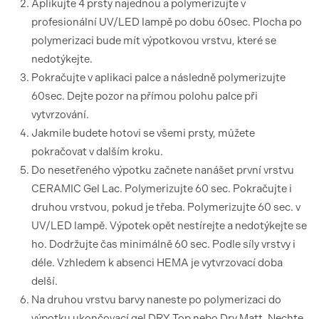
Aplikujte 4 prsty najednou a polymerizujte v
profesionální UV/LED lampě po dobu 60sec. Plocha po
polymerizaci bude mít výpotkovou vrstvu, které se
nedotýkejte.
Pokračujte v aplikaci palce a následně polymerizujte
60sec. Dejte pozor na přímou polohu palce při
vytvrzování.
Jakmile budete hotovi se všemi prsty, můžete
pokračovat v dalším kroku.
Do nesetřeného výpotku začnete nanášet první vrstvu
CERAMIC Gel Lac. Polymerizujte 60 sec. Pokračujte i
druhou vrstvou, pokud je třeba. Polymerizujte 60 sec. v
UV/LED lampě. Výpotek opět nestírejte a nedotýkejte se
ho. Dodržujte čas minimálně 60 sec. Podle síly vrstvy i
déle. Vzhledem k absenci HEMA je vytvrzovací doba
delší.
Na druhou vrstvu barvy naneste po polymerizaci do
výpotku ukončovací gel DRY Top nebo Dry Matt. Nechte