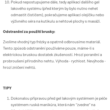
Pokud nepostupujeme dále, tedy aplikací dalšího gel
lakového systému (před kterým by bylo nutno nehet
odmastit čističem), pokračujeme aplikací olejíčku nebo
výživného séra na kutikulu a nehtové plochy s masáží.
Odstranění za použití brusky:
Zvolíme vhodný typ frézky a opatrně odbrousíme materiál.
Tento způsob odstranění používáme pouze, máme-li s
elektrickou bruskou dostatek zkušeností. Hrozí poranění a
probroušení přírodního nehtu. Výhoda - rychlost. Nevýhoda -
hrozí zničení nehtů.
TIPY
Dokonalou přípravou před gel lakovým systémem je péče
systémem ruská manikúra, která nám “zvedne” na