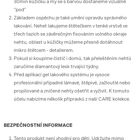
30min kůžičku a my se s barvou dostaneme vizuálně
“pod”
Základem úspěchu je také umění opravdu správného
lakování. Nehet lakujeme štětečkem v tenké vrstvě ve
třech tazích se závěrečným fixováním volného okraje
nehtu, oblast u kůžičky můžeme přesně dotáhnout
mikro štětcem - detailerem.
Pokud si koupíme čistič i domů, tak přeleštěním nehtů
zaručíme diamantový lesk trvající týdny.
Před aplikací gel lakového systému je vysoce
profesionální případné lámavé, štěpivé, zažloutlé nebo
propilované a zničené nehty ošetřit a vyživit. K tomuto
účelu nabízíme několik přípravků z naší CARE kolekce.
BEZPEČNOSTNÍ
INFORMACE
Tento produkt není vhodný pro děti. Udržujte mimo