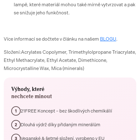
lampě, které materiál mohou také mírně vytvrzovat a pak
se snižuje jeho funkčnost.
Více informací se dočtete v článku na našem
BLOGU
.
Složení:Acrylates Copolymer, Trimethylolpropane Triacrylate,
Ethyl Methacrylate, Ethyl Acetate, Dimethicone,
Microcrystalline Wax, Mica (minerals)
Výhody, které
nechcete minout
21FREE Koncept – bez škodlivých chemikálií
1
Dlouhá výdrž díky přidaným minerálům
2
Veganské & šetrné složení, vyrobeno v EU
3