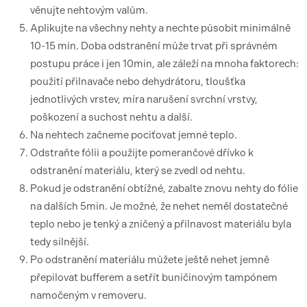
věnujte nehtovým valům.
Aplikujte na všechny nehty a nechte působit minimálně
10-15 min. Doba odstranění může trvat při správném
postupu práce i jen 10min, ale záleží na mnoha faktorech:
použití přilnavače nebo dehydrátoru, tloušťka
jednotlivých vrstev, míra narušení svrchní vrstvy,
poškození a suchost nehtu a další.
Na nehtech začneme pociťovat jemné teplo.
Odstraňte fólii a použijte pomerančové dřívko k
odstranění materiálu, který se zvedl od nehtu.
Pokud je odstranění obtížné, zabalte znovu nehty do fólie
na dalších 5min. Je možné, že nehet neměl dostatečné
teplo nebo je tenký a zničený a přilnavost materiálu byla
tedy silnější.
Po odstranění materiálu můžete ještě nehet jemně
přepilovat bufferem a setřít buničinovým tampónem
namočeným v removeru.