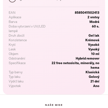
EAN
8585041502413
Aplikace
2 vrstvy
Barva
Modrá
Doba vytvrzení v UV/LED
60 s.
lampě
Druh zboží
Gel lak
Konzistence
Krémová
Krytí
Vysoké
Lesk
Vysoký
Objem
10 ml
Odstranění
Hybrid remover
Specifikace
22 free netoxicita, minerály, no
hema
Typ barvy
Klasická
Typ laku
Gelový
Výdrž laku
21 dní
Výpotek
Ano
NAŠE MISE