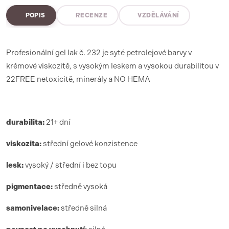
POPIS
RECENZE
VZDĚLÁVÁNÍ
Profesionální gel lak č. 232 je syté petrolejové barvy v
krémové viskozitě, s vysokým leskem a vysokou durabilitou v
22FREE netoxicitě, minerály a NO HEMA
durabilita:
21+ dní
viskozita:
střední gelové konzistence
lesk:
vysoký / střední i bez topu
pigmentace:
středně vysoká
samonivelace:
středně silná