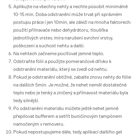
Aplikujte na všechny nehty a nechte působit minimálně
10-15 min. Doba odstranění může trvat při správném
postupu práce i jen 10min, ale záleží na mnoha faktorech:
použití přilnavače nebo dehydrátoru, tloušťka
jednotlivých vrstev, míra narušení svrchní vrstvy,
poškození a suchost nehtu a další.
Na nehtech začneme pociťovat jemné teplo.
Odstraňte fólii a použijte pomerančové dřívko k
odstranění materiálu, který se zvedl od nehtu.
Pokud je odstranění obtížné, zabalte znovu nehty do fólie
na dalších 5min. Je možné, že nehet neměl dostatečné
teplo nebo je tenký a zničený a přilnavost materiálu byla
tedy silnější.
Po odstranění materiálu můžete ještě nehet jemně
přepilovat bufferem a setřít buničinovým tampónem
namočeným v removeru.
Pokud nepostupujeme dále, tedy aplikací dalšího gel