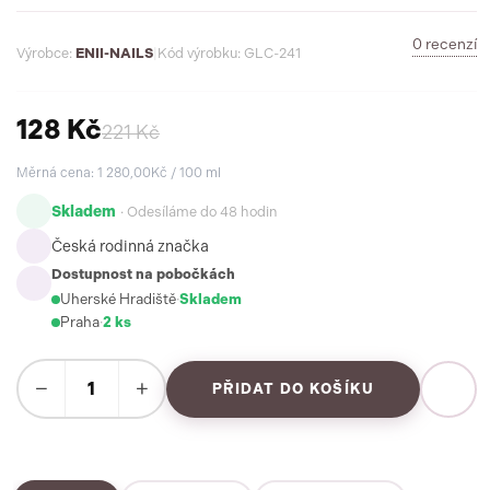
0 recenzí
Výrobce:
ENII-NAILS
|
Kód výrobku: GLC-241
128 Kč
221 Kč
Měrná cena: 1 280,00Kč / 100 ml
Skladem
· Odesíláme do 48 hodin
Česká rodinná značka
Dostupnost na pobočkách
Uherské Hradiště
·
Skladem
Praha
·
2 ks
−
+
PŘIDAT DO KOŠÍKU