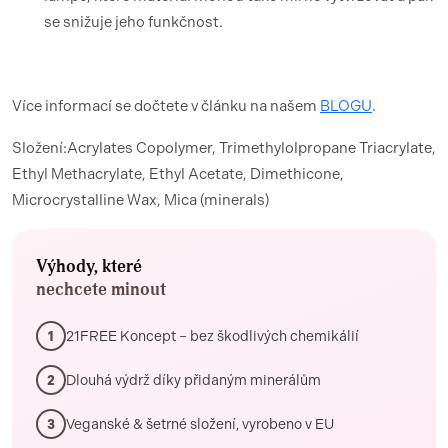
se snižuje jeho funkčnost.
Více informací se dočtete v článku na našem
BLOGU
.
Složení:Acrylates Copolymer, Trimethylolpropane Triacrylate,
Ethyl Methacrylate, Ethyl Acetate, Dimethicone,
Microcrystalline Wax, Mica (minerals)
Výhody, které
nechcete minout
21FREE Koncept – bez škodlivých chemikálií
1
Dlouhá výdrž díky přidaným minerálům
2
Veganské & šetrné složení, vyrobeno v EU
3