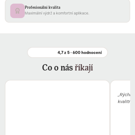
Profesionální kvalita
Maximální výdrž a komfortní aplikace.
4,7 z 5 · 600 hodnocení
Co o nás
říkají
„Rýchle 
kvalitný"