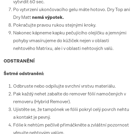
vytvrdit 60 sec.
Po vytvrzení ukončovacího gelu máte hotovo. Dry Top ani
Dry Matt
nemá výpotek.
Pokračujte pravou rukou stejnými kroky.
Nakonec kápneme kapku pečujícího olejíčku a jemnými
pohyby vmasírujeme do kůžiček nejen v oblasti
nehtového Matrixu, ale i v oblasti nehtových valů.
ODSTRANĚNÍ
Šetrné odstranění:
Odbruste nebo odpilujte svrchní vrstvu materiálu.
Pak každý nehet zabalte do remover fólií namočených v
removeru (Hybrid Remover).
Ujistěte se, že tampónek ve fólii pokryl celý povrch nehtu
a kontakt je pevný.
Fólie k nehtům pečlivě přimáčkněte a zvláštní pozornost
věnujte nehtovým valům.