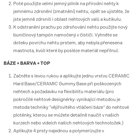
Poté použijte velmi jemný pilník na přírodní nehty k
jemnému zdrsnění (zmatnění) nehtu, opět se ujistěte, že
jste jemně zdrsnili i oblast nehtových valů a kutikulu.
K odstranění prachu po zdrsňování nehtu použijte nový
buničinový tampón namočený v čističi. Vyhněte se
doteku povrchu nehtu prstem, aby nebyla přenesena
mastnota, kvůli které by posléze materiál nepřilnul.
BÁZE + BARVA + TOP
Začněte s levou rukou a aplikujte jednu vrstvu CERAMIC
Hard Base/CERAMIC Gummy Base při poškozených
nehtech a požadavku na flexibilitu materiálu (pro
pokročilé nehtové designérky: vynikající metodou je
metoda techniky “vějířovitého vtláčení báze“ do nehtové
ploténky, kterou se můžete detailně naučit v našich
kurzech nebo videích našich nehtových technoložek.)
Aplikujte 4 prsty najednou a polymerizujte v