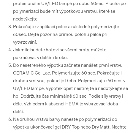
profesionální UV/LED lampě po dobu 60sec. Plocha po
polymerizaci bude mít výpotkovou vrstvu, které se
nedotýkejte.
Pokračujte v aplikaci palce a následně polymerizujte
60sec. Dejte pozor na přímou polohu palce při
vytvrzování.
Jakmile budete hotovi se všemi prsty, můžete
pokračovat v dalším kroku.
Do nesetřeného výpotku začnete nanášet první vrstvu
CERAMIC Gel Lac. Polymerizujte 60 sec. Pokračujte i
druhou vrstvou, pokud je třeba. Polymerizujte 60 sec. v
UV/LED lampě. Výpotek opět nestírejte a nedotýkejte se
ho. Dodržujte čas minimálně 60 sec. Podle síly vrstvy i
déle. Vzhledem k absenci HEMA je vytvrzovací doba
delší.
Na druhou vrstvu barvy naneste po polymerizaci do
výpotku ukončovací gel DRY Top nebo Dry Matt. Nechte