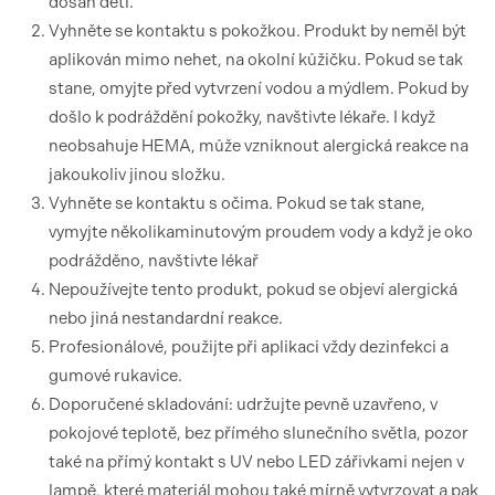
dosah dětí.
Vyhněte se kontaktu s pokožkou. Produkt by neměl být
aplikován mimo nehet, na okolní kůžičku. Pokud se tak
stane, omyjte před vytvrzení vodou a mýdlem. Pokud by
došlo k podráždění pokožky, navštivte lékaře. I když
neobsahuje HEMA, může vzniknout alergická reakce na
jakoukoliv jinou složku.
Vyhněte se kontaktu s očima. Pokud se tak stane,
vymyjte několikaminutovým proudem vody a když je oko
podrážděno, navštivte lékař
Nepoužívejte tento produkt, pokud se objeví alergická
nebo jiná nestandardní reakce.
Profesionálové, použijte při aplikaci vždy dezinfekci a
gumové rukavice.
Doporučené skladování: udržujte pevně uzavřeno, v
pokojové teplotě, bez přímého slunečního světla, pozor
také na přímý kontakt s UV nebo LED zářivkami nejen v
lampě, které materiál mohou také mírně vytvrzovat a pak