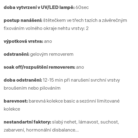
doba vytvrzení
v UV/LED lamp
ě:
6
0sec
postup nanášení:
štětečkem ve třech tazích a závěrečným
fixováním volného okraje nehtu vrstvy: 2
výpotková vrstva:
ano
odstranění:
gelovým removerem
soak off/rozpuštění removerem:
ano
doba odstranění:
12-15 min při narušení svrchní vrstvy
broušením nebo pilováním
barevnost:
barevná kolekce basic a sezónní limitované
kolekce
nestandartní faktory:
slabý nehet, lámavost, suchost,
zabarvení, hormonální disbalance…