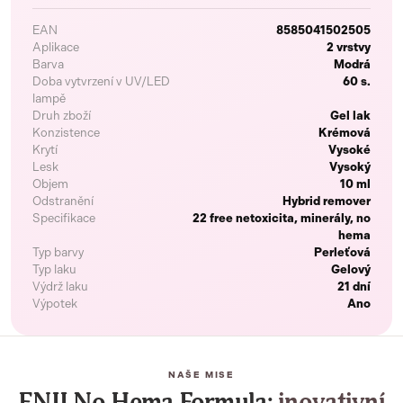
EAN
8585041502505
Aplikace
2 vrstvy
Barva
Modrá
Doba vytvrzení v UV/LED
60 s.
lampě
Druh zboží
Gel lak
Konzistence
Krémová
Krytí
Vysoké
Lesk
Vysoký
Objem
10 ml
Odstranění
Hybrid remover
Specifikace
22 free netoxicita, minerály, no
hema
Typ barvy
Perleťová
Typ laku
Gelový
Výdrž laku
21 dní
Výpotek
Ano
NAŠE MISE