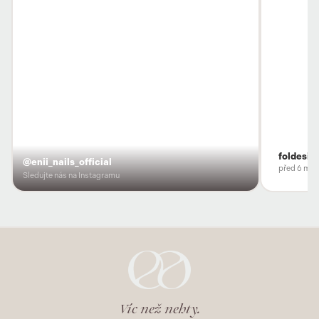
foldesio
@enii_nails_official
před 6 měs
Sledujte nás na Instagramu
Víc než nehty.