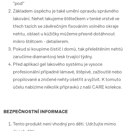
“pod”
Základem úspěchu je také umění opravdu správného
lakování. Nehet lakujeme štětečkem v tenké vrstvě ve
třech tazích se závěrečným fixováním volného okraje
nehtu, oblast u kůžičky můžeme přesně dotáhnout
mikro štětcem - detailerem.
Pokud si koupíme čistič i domů, tak přeleštěním nehtů
zaručíme diamantový lesk trvající týdny.
Před aplikací gel lakového systému je vysoce
profesionální případné lámavé, štěpivé, zažloutlé nebo
propilované a zničené nehty ošetřit a vyživit. K tomuto
účelu nabízíme několik přípravků z naší CARE kolekce.
BEZPEČNOSTNÍ
INFORMACE
Tento produkt není vhodný pro děti. Udržujte mimo