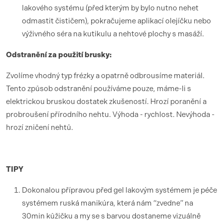
lakového systému (před kterým by bylo nutno nehet
odmastit čističem), pokračujeme aplikací olejíčku nebo
výživného séra na kutikulu a nehtové plochy s masáží.
Odstranění za použití brusky:
Zvolíme vhodný typ frézky a opatrně odbrousíme materiál.
Tento způsob odstranění používáme pouze, máme-li s
elektrickou bruskou dostatek zkušeností. Hrozí poranění a
probroušení přírodního nehtu. Výhoda - rychlost. Nevýhoda -
hrozí zničení nehtů.
TIPY
Dokonalou přípravou před gel lakovým systémem je péče
systémem ruská manikúra, která nám “zvedne” na
30min kůžičku a my se s barvou dostaneme vizuálně