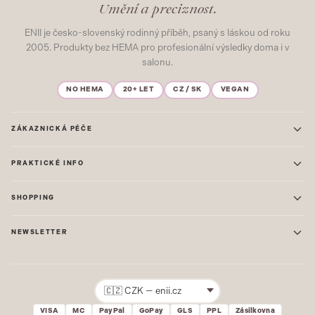
Umění a preciznost.
ENII je česko-slovenský rodinný příběh, psaný s láskou od roku
2005. Produkty bez HEMA pro profesionální výsledky doma i v
salonu.
NO HEMA
20+ LET
CZ / SK
VEGAN
ZÁKAZNICKÁ PÉČE
Kontakt
PRAKTICKÉ INFO
Časté dotazy
Blog & Inspirace
Prodejna: Praha
Mapa stránek
SHOPPING
Prodejna: Uherské Hradiště
O nás
ONE STEP
Ochrana osobních údajů
NEWSLETTER
GEL LAKY
Obchodní podmínky
STARTOVACÍ SADY
Novinky, tipy a inspirace přímo do vašeho e-mailu. Jako první.
Reklamace
STAVEBNÍ MATERIÁL
Přihlásit
VISA
MC
PayPal
GoPay
GLS
PPL
Zásilkovna