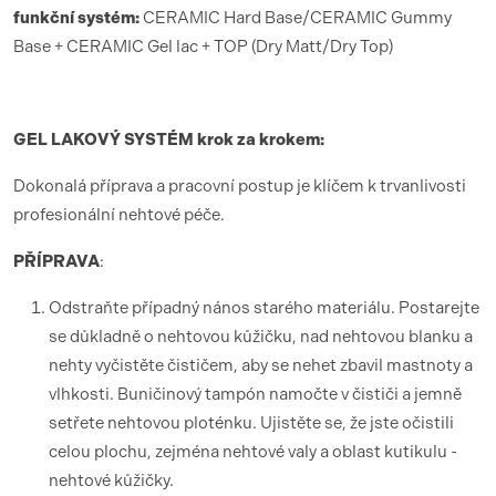
funk
ční syst
é
m:
CERAMIC Hard Base/CERAMIC Gummy
Base + CERAMIC Gel lac + TOP (Dry Matt/Dry Top)
GEL LAKOV
Ý SYST
É
M krok za krokem:
Dokonalá příprava a pracovní postup je klíčem k trvanlivosti
profesionální nehtové péče.
PŘÍ
PRAVA
:
Odstraňte případný nános starého materiálu. Postarejte
se důkladně o nehtovou kůžičku, nad nehtovou blanku a
nehty vyčistěte čističem, aby se nehet zbavil mastnoty a
vlhkosti. Buničinový tampón namočte v čističi a jemně
setřete nehtovou ploténku. Ujistěte se, že jste očistili
celou plochu, zejména nehtové valy a oblast kutikulu -
nehtové kůžičky.