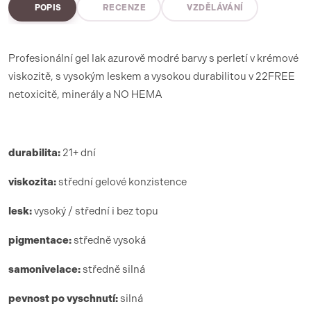
POPIS
RECENZE
VZDĚLÁVÁNÍ
Profesionální gel lak azurově modré barvy s perletí v krémové
viskozitě, s vysokým leskem a vysokou durabilitou v 22FREE
netoxicitě, minerály a NO HEMA
durabilita:
21+ dní
viskozita:
střední gelové konzistence
lesk:
vysoký / střední i bez topu
pigmentace:
středně vysoká
samonivelace:
středně silná
pevnost po vyschnutí:
silná