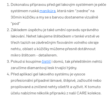
Dokonalou přípravou před gel lakovým systémem je péče
systémem ruská
manikúra
, která nám “zvedne” na
30min kůžičku a my se s barvou dostaneme vizuálně
“pod”
Základem úspěchu je také umění opravdu správného
lakování. Nehet lakujeme štětečkem v tenké vrstvě ve
třech tazích se závěrečným fixováním volného okraje
nehtu, oblast u kůžičky můžeme přesně dotáhnout
mikro štětcem - detailerem.
Pokud si koupíme
čistič
i domů, tak přeleštěním nehtů
zaručíme diamantový lesk trvající týdny.
Před aplikací gel lakového systému je vysoce
profesionální případné lámavé, štěpivé, zažloutlé nebo
propilované a zničené nehty ošetřit a vyživit. K tomuto
účelu nabízíme několik přípravků z naší CARE kolekce.