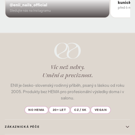
kunicka
@enii_nails_official
před 6 měs
Sledujte nás na Instagramu
Víc než nehty.
Umění a preciznost.
ENII je česko-slovenský rodinný příběh, psaný s láskou od roku
2005. Produkty bez HEMA pro profesionální výsledky doma i v
salonu.
NO HEMA
20+ LET
CZ / SK
VEGAN
ZÁKAZNICKÁ PÉČE