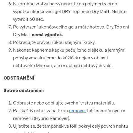
Na druhou vrstvu barvy naneste po polymerizaci do
výpotku ukončovací gel DRY Top nebo Dry Matt. Nechte
vytvrdit 60 sec.
Po vytvrzení ukončovacího gelu máte hotovo. Dry Top ani
Dry Matt
nemá výpotek.
Pokračujte pravou rukou stejnými kroky.
Nakonec kápneme kapku pečujícího olejíčku a jemnými
pohyby vmasírujeme do kůžiček nejen v oblasti
nehtového Matrixu, ale i v oblasti nehtových valů.
ODSTRANĚNÍ
Šetrné odstranění:
Odbruste nebo odpilujte svrchní vrstvu materiálu.
Pak každý nehet zabalte do
remover
fólií namočených v
removeru (Hybrid Remover).
Ujistěte se, že tampónek ve fólii pokryl celý povrch nehtu