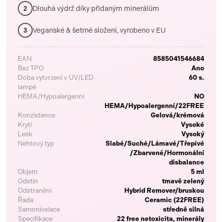
Dlouhá výdrž díky přidaným minerálům
2
Veganské & šetrné složení, vyrobeno v EU
3
EAN
8585041546684
Bez TPO
Ano
Doba vytvrzení v UV/LED
60 s.
lampě
HEMA/Hypoalergenní
NO
HEMA/Hypoalergenní/22FREE
Konzistence
Gelová/krémová
Krytí
Vysoké
Lesk
Vysoký
Nehtový typ
Slabé/Suché/Lámavé/Třepivé
/Zbarvené/Hormonální
disbalance
Objem
5 ml
Odstín
tmavě zelený
Odstranění
Hybrid Remover/bruskou
Řada
Ceramic (22FREE)
Samonivelace
středně silná
Specifikace
22 free netoxicita, minerály