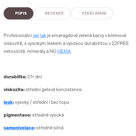
POPIS
RECENZE
VZDĚLÁVÁNÍ
Profesionální
gel
lak
je smaragdově zelené barvy v krémové
viskozitě, s vysokým leskem a vysokou durabilitou v 22FREE
netoxicitě, minerály a NO
HEMA
durabilita:
21+ dní
viskozita:
střední gelové konzistence
lesk
:
vysoký / střední i bez topu
pigmentace:
středně vysoká
samonivelace
:
středně silná