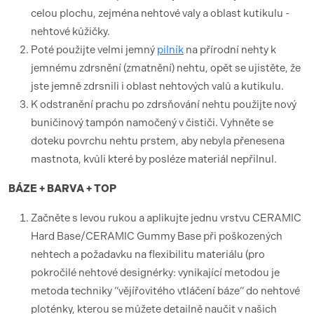
celou plochu, zejména nehtové valy a oblast kutikulu -
nehtové kůžičky.
Poté použijte velmi jemný
pilník
na přírodní nehty k
jemnému zdrsnění (zmatnění) nehtu, opět se ujistěte, že
jste jemně zdrsnili i oblast nehtových valů a kutikulu.
K odstranění prachu po zdrsňování nehtu použijte nový
buničinový tampón namočený v čističi. Vyhněte se
doteku povrchu nehtu prstem, aby nebyla přenesena
mastnota, kvůli které by posléze materiál nepřilnul.
BÁZE + BARVA + TOP
Začněte s levou rukou a aplikujte jednu vrstvu CERAMIC
Hard Base/CERAMIC Gummy Base při poškozených
nehtech a požadavku na flexibilitu materiálu (pro
pokročilé nehtové designérky: vynikající metodou je
metoda techniky “vějířovitého vtláčení báze“ do nehtové
ploténky, kterou se můžete detailně naučit v našich