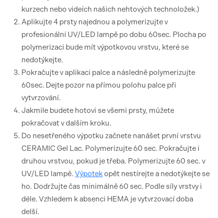
kurzech nebo videích našich nehtových technoložek.)
Aplikujte 4 prsty najednou a polymerizujte v
profesionální UV/LED lampě po dobu 60sec. Plocha po
polymerizaci bude mít výpotkovou vrstvu, které se
nedotýkejte.
Pokračujte v aplikaci palce a následně polymerizujte
60sec. Dejte pozor na přímou polohu palce při
vytvrzování.
Jakmile budete hotovi se všemi prsty, můžete
pokračovat v dalším kroku.
Do nesetřeného výpotku začnete nanášet první vrstvu
CERAMIC Gel Lac. Polymerizujte 60 sec. Pokračujte i
druhou vrstvou, pokud je třeba. Polymerizujte 60 sec. v
UV/LED lampě.
Výpotek
opět nestírejte a nedotýkejte se
ho. Dodržujte čas minimálně 60 sec. Podle síly vrstvy i
déle. Vzhledem k absenci HEMA je vytvrzovací doba
delší.