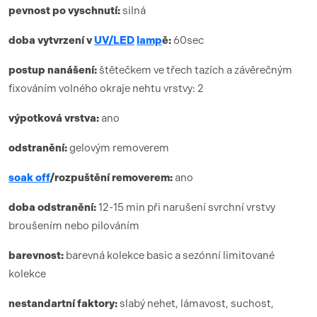
pevnost po vyschnutí:
silná
doba vytvrzení
v
UV/LED
lamp
ě:
6
0sec
postup nanášení:
štětečkem ve třech tazích a závěrečným
fixováním volného okraje nehtu vrstvy: 2
výpotková vrstva:
ano
odstranění:
gelovým removerem
soak off
/rozpuštění removerem:
ano
doba odstranění:
12-15 min při narušení svrchní vrstvy
broušením nebo pilováním
barevnost:
barevná kolekce basic a sezónní limitované
kolekce
nestandartní faktory:
slabý nehet, lámavost, suchost,