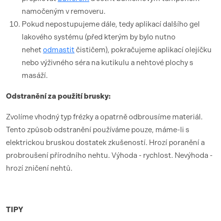
namočeným v removeru.
Pokud nepostupujeme dále, tedy aplikací dalšího gel
lakového systému (před kterým by bylo nutno
nehet
odmastit
čističem), pokračujeme aplikací olejíčku
nebo výživného séra na kutikulu a nehtové plochy s
masáží.
Odstranění za použití brusky:
Zvolíme vhodný typ frézky a opatrně odbrousíme materiál.
Tento způsob odstranění používáme pouze, máme-li s
elektrickou bruskou dostatek zkušeností. Hrozí poranění a
probroušení přírodního nehtu. Výhoda - rychlost. Nevýhoda -
hrozí zničení nehtů.
TIPY