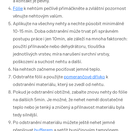
a kontakt je pevný.
Fólie
k nehtům pečlivě přimáčkněte a zvláštní pozornost
věnujte nehtovým valům.
Aplikujte na všechny nehty a nechte působit minimálně
10-15 min. Doba odstranění může trvat při správném
postupu práce i jen 10min, ale záleží na mnoha faktorech:
použití přilnavače nebo dehydrátoru, tloušťka
jednotlivých vrstev, míra narušení svrchní vrstvy,
poškození a suchost nehtu a další.
Na nehtech začneme pociťovat jemné teplo.
Odstraňte fólii a použijte
pomerančové dřívko
k
odstranění materiálu, který se zvedl od nehtu.
Pokud je odstranění obtížné, zabalte znovu nehty do fólie
na dalších 5min. Je možné, že nehet neměl dostatečné
teplo nebo je tenký a zničený a přilnavost materiálu byla
tedy silnější.
Po odstranění materiálu můžete ještě nehet jemně
přepilovat
bufferem
a setřít buničinovým tampónem