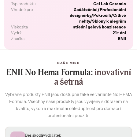
Typ produktu
Gel Lak Ceramic
Vhodné pro
Začátečníci/Profesionální
designérky/Pokročilí/Citlivé
nehty/Sklony k alegriím
Viskozita
střední gelová konzistence
Výdrž
21+ dní
Značka
ENII
NAŠE MISE
ENII No Hema Formula:
inovativní
a šetrná
Vybrané produkty ENII jsou dostupné také ve variantě No HEMA
Formula. Všechny naše produkty jsou vyvíjeny s důrazem na
kvalitu, výkon a maximální ohleduplnost pro domácí i
profesionální použití.
Bez škodlivých látek