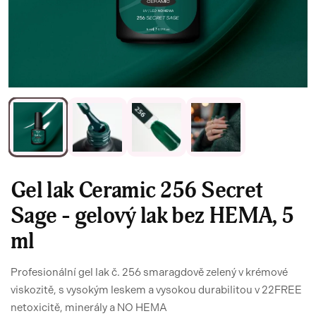
Gel lak Ceramic 256 Secret
Sage - gelový lak bez HEMA, 5
ml
Profesionální gel lak č. 256 smaragdově zelený v krémové
viskozitě, s vysokým leskem a vysokou durabilitou v 22FREE
netoxicitě, minerály a NO HEMA