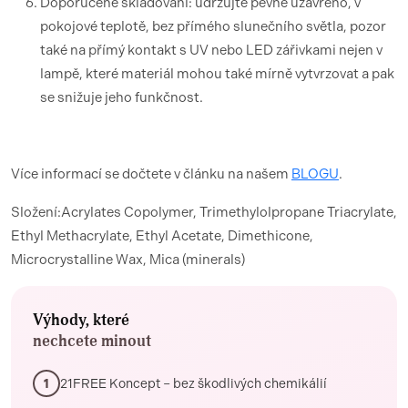
Doporučené skladování: udržujte pevně uzavřeno, v
pokojové teplotě, bez přímého slunečního světla, pozor
také na přímý kontakt s UV nebo LED zářivkami nejen v
lampě, které materiál mohou také mírně vytvrzovat a pak
se snižuje jeho funkčnost.
Více informací se dočtete v článku na našem
BLOGU
.
Složení:Acrylates Copolymer, Trimethylolpropane Triacrylate,
Ethyl Methacrylate, Ethyl Acetate, Dimethicone,
Microcrystalline Wax, Mica (minerals)
Výhody, které
nechcete minout
21FREE Koncept – bez škodlivých chemikálií
1