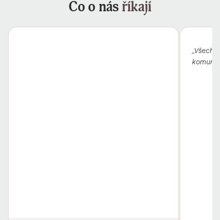
Co o nás
říkají
„Všechno
komunika