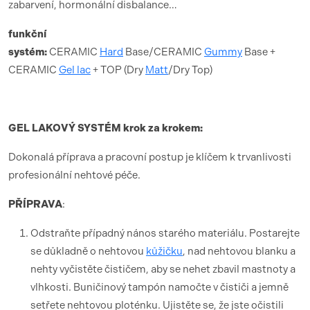
zabarvení, hormonální disbalance…
funk
ční
syst
é
m:
CERAMIC
Hard
Base/CERAMIC
Gummy
Base +
CERAMIC
Gel lac
+ TOP (Dry
Matt
/Dry Top)
GEL LAKOV
Ý SYST
É
M krok za krokem:
Dokonalá příprava a pracovní postup je klíčem k trvanlivosti
profesionální nehtové péče.
PŘÍ
PRAVA
:
Odstraňte případný nános starého materiálu. Postarejte
se důkladně o nehtovou
kůžičku
, nad nehtovou blanku a
nehty vyčistěte čističem, aby se nehet zbavil mastnoty a
vlhkosti. Buničinový tampón namočte v čističi a jemně
setřete nehtovou ploténku. Ujistěte se, že jste očistili