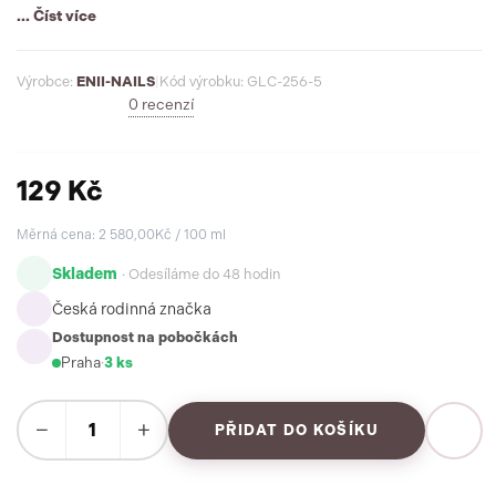
... Číst více
Výrobce:
ENII-NAILS
|
Kód výrobku: GLC-256-5
0 recenzí
129 Kč
Měrná cena: 2 580,00Kč / 100 ml
Skladem
· Odesíláme do 48 hodin
Česká rodinná značka
Dostupnost na pobočkách
Praha
·
3 ks
−
+
PŘIDAT DO KOŠÍKU