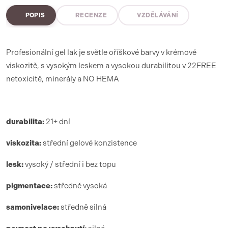
POPIS
RECENZE
VZDĚLÁVÁNÍ
Profesionální gel lak je světle oříškové barvy v krémové
viskozitě, s vysokým leskem a vysokou durabilitou v 22FREE
netoxicitě, minerály a NO HEMA
durabilita:
21+ dní
viskozita:
střední gelové konzistence
lesk:
vysoký / střední i bez topu
pigmentace:
středně vysoká
samonivelace:
středně silná