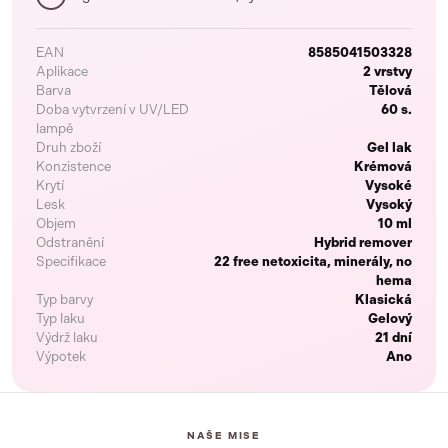
EAN
8585041503328
Aplikace
2 vrstvy
Barva
Tělová
Doba vytvrzení v UV/LED
60 s.
lampě
Druh zboží
Gel lak
Konzistence
Krémová
Krytí
Vysoké
Lesk
Vysoký
Objem
10 ml
Odstranění
Hybrid remover
Specifikace
22 free netoxicita, minerály, no
hema
Typ barvy
Klasická
Typ laku
Gelový
Výdrž laku
21 dní
Výpotek
Ano
NAŠE MISE