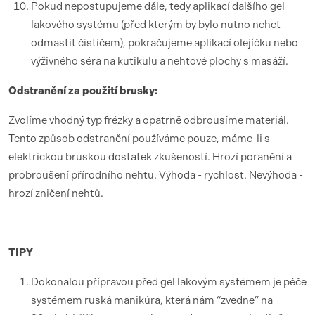
Pokud nepostupujeme dále, tedy aplikací dalšího gel
lakového systému (před kterým by bylo nutno nehet
odmastit čističem), pokračujeme aplikací olejíčku nebo
výživného séra na kutikulu a nehtové plochy s masáží.
Odstranění za použití brusky:
Zvolíme vhodný typ frézky a opatrně odbrousíme materiál.
Tento způsob odstranění používáme pouze, máme-li s
elektrickou bruskou dostatek zkušeností. Hrozí poranění a
probroušení přírodního nehtu. Výhoda - rychlost. Nevýhoda -
hrozí zničení nehtů.
TIPY
Dokonalou přípravou před gel lakovým systémem je péče
systémem ruská manikúra, která nám “zvedne” na