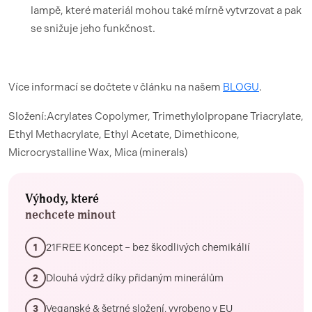
lampě, které materiál mohou také mírně vytvrzovat a pak
se snižuje jeho funkčnost.
Více informací se dočtete v článku na našem
BLOGU
.
Složení:Acrylates Copolymer, Trimethylolpropane Triacrylate,
Ethyl Methacrylate, Ethyl Acetate, Dimethicone,
Microcrystalline Wax, Mica (minerals)
Výhody, které
nechcete minout
21FREE Koncept – bez škodlivých chemikálií
1
Dlouhá výdrž díky přidaným minerálům
2
Veganské & šetrné složení, vyrobeno v EU
3