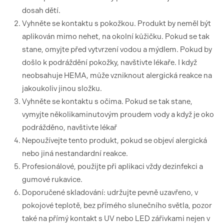
dosah dětí.
Vyhněte se kontaktu s pokožkou. Produkt by neměl být
aplikován mimo nehet, na okolní kůžičku. Pokud se tak
stane, omyjte před vytvrzení vodou a mýdlem. Pokud by
došlo k podráždění pokožky, navštivte lékaře. I když
neobsahuje HEMA, může vzniknout alergická reakce na
jakoukoliv jinou složku.
Vyhněte se kontaktu s očima. Pokud se tak stane,
vymyjte několikaminutovým proudem vody a když je oko
podrážděno, navštivte lékař
Nepoužívejte tento produkt, pokud se objeví alergická
nebo jiná nestandardní reakce.
Profesionálové, použijte při aplikaci vždy dezinfekci a
gumové rukavice.
Doporučené skladování: udržujte pevně uzavřeno, v
pokojové teplotě, bez přímého slunečního světla, pozor
také na přímý kontakt s UV nebo LED zářivkami nejen v