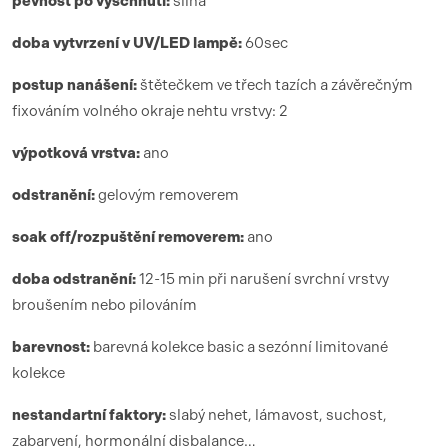
pevnost po vyschnutí:
silná
doba vytvrzení
v UV/LED lamp
ě:
6
0sec
postup nanášení:
štětečkem ve třech tazích a závěrečným
fixováním volného okraje nehtu vrstvy: 2
výpotková vrstva:
ano
odstranění:
gelovým removerem
soak off/rozpuštění removerem:
ano
doba odstranění:
12-15 min při narušení svrchní vrstvy
broušením nebo pilováním
barevnost:
barevná kolekce basic a sezónní limitované
kolekce
nestandartní faktory:
slabý nehet, lámavost, suchost,
zabarvení, hormonální disbalance…