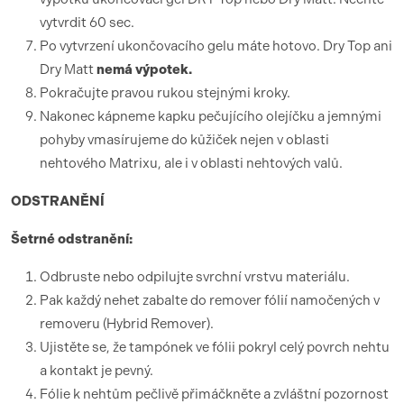
vytvrdit 60 sec.
Po vytvrzení ukončovacího gelu máte hotovo. Dry Top ani
Dry Matt
nemá výpotek.
Pokračujte pravou rukou stejnými kroky.
Nakonec kápneme kapku pečujícího olejíčku a jemnými
pohyby vmasírujeme do kůžiček nejen v oblasti
nehtového Matrixu, ale i v oblasti nehtových valů.
ODSTRANĚNÍ
Šetrné odstranění:
Odbruste nebo odpilujte svrchní vrstvu materiálu.
Pak každý nehet zabalte do remover fólií namočených v
removeru (Hybrid Remover).
Ujistěte se, že tampónek ve fólii pokryl celý povrch nehtu
a kontakt je pevný.
Fólie k nehtům pečlivě přimáčkněte a zvláštní pozornost