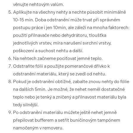
věnujte nehtovým valům.
Aplikujte na všechny nehty a nechte působit minimálně
10-15 min. Doba odstranění může trvat při správném
postupu práce i jen 10min, ale záleží na mnoha faktorech:
použití přilnavače nebo dehydrátoru, tloušťka
jednotlivých vrstev, míra narušení svrchní vrstvy,
poškození a suchost nehtu a další.
Na nehtech začneme pociťovat jemné teplo.
Odstraňte fólii a použijte pomerančové dřívko k
odstranění materiálu, který se zvedl od nehtu.
Pokud je odstranění obtížné, zabalte znovu nehty do fólie
na dalších 5min. Je možné, že nehet neměl dostatečné
teplo nebo je tenký a zničený a přilnavost materiálu byla
tedy silnější.
Po odstranění materiálu můžete ještě nehet jemně
přepilovat bufferem a setřít buničinovým tampónem
namočeným v removeru.