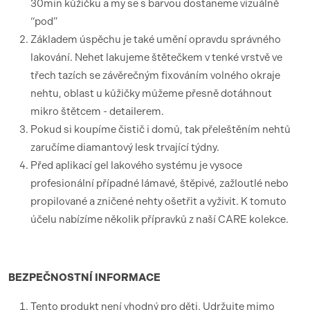
30min kůžičku a my se s barvou dostaneme vizuálně
“pod”
Základem úspěchu je také umění opravdu správného
lakování. Nehet lakujeme štětečkem v tenké vrstvě ve
třech tazích se závěrečným fixováním volného okraje
nehtu, oblast u kůžičky můžeme přesně dotáhnout
mikro štětcem - detailerem.
Pokud si koupíme čistič i domů, tak přeleštěním nehtů
zaručíme diamantový lesk trvající týdny.
Před aplikací gel lakového systému je vysoce
profesionální případné lámavé, štěpivé, zažloutlé nebo
propilované a zničené nehty ošetřit a vyživit. K tomuto
účelu nabízíme několik přípravků z naší CARE kolekce.
BEZPEČNOSTNÍ
INFORMACE
Tento produkt není vhodný pro děti. Udržujte mimo