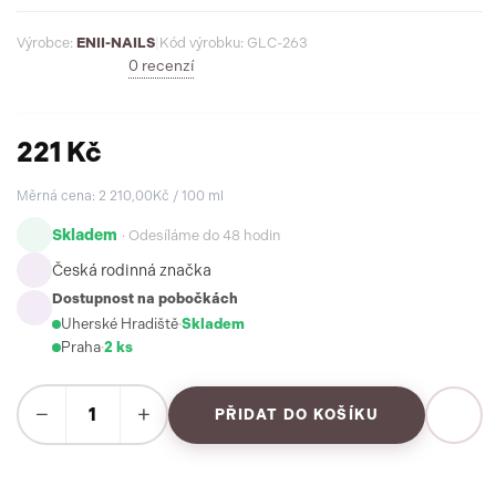
Výrobce:
ENII-NAILS
|
Kód výrobku: GLC-263
0 recenzí
221 Kč
Měrná cena: 2 210,00Kč / 100 ml
Skladem
· Odesíláme do 48 hodin
Česká rodinná značka
Dostupnost na pobočkách
Uherské Hradiště
·
Skladem
Praha
·
2 ks
−
+
PŘIDAT DO KOŠÍKU