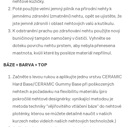
nehtové kůžičky.
Poté použijte velmi jemný pilník na přírodní nehty k
jemnému zdrsnění (zmatnění) nehtu, opět se ujistěte, že
jste jemně zdrsnili i oblast nehtových valů a kutikulu.
K odstranění prachu po zdrsňování nehtu použijte nový
buničinový tampón namočený v čističi. Vyhněte se
doteku povrchu nehtu prstem, aby nebyla přenesena
mastnota, kvůli které by posléze materiál nepřilnul.
BÁZE + BARVA + TOP
Začněte s levou rukou a aplikujte jednu vrstvu CERAMIC
Hard Base/CERAMIC Gummy Base při poškozených
nehtech a požadavku na flexibilitu materiálu (pro
pokročilé nehtové designérky: vynikající metodou je
metoda techniky “vějířovitého vtláčení báze“ do nehtové
ploténky, kterou se můžete detailně naučit v našich
kurzech nebo videích našich nehtových technoložek.)