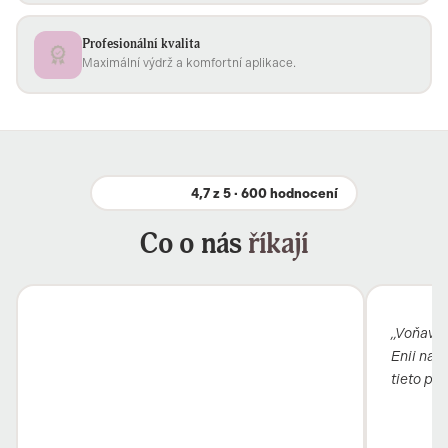
Profesionální kvalita
Maximální výdrž a komfortní aplikace.
4,7 z 5 · 600 hodnocení
Co o nás
říkají
„Voňavý b
Enii nai
tieto pro