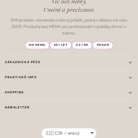
Víc než nehty.
Umění a preciznost.
ENII je česko-slovenský rodinný příběh, psaný s láskou od roku
2005. Produkty bez HEMA pro profesionální výsledky doma i v
salonu.
NO HEMA
20+ LET
CZ / SK
VEGAN
ZÁKAZNICKÁ PÉČE
Kontakt
PRAKTICKÉ INFO
Časté dotazy
Blog & Inspirace
Prodejna: Praha
Mapa stránek
SHOPPING
Prodejna: Uherské Hradiště
O nás
ONE STEP
Ochrana osobních údajů
NEWSLETTER
GEL LAKY
Obchodní podmínky
STARTOVACÍ SADY
Novinky, tipy a inspirace přímo do vašeho e-mailu. Jako první.
Reklamace
STAVEBNÍ MATERIÁL
Přihlásit