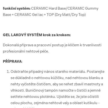
funk
ční syst
é
m:
CERAMIC Hard Base/CERAMIC Gummy
Base + CERAMIC Gel lac + TOP (Dry Matt/Dry Top)
GEL LAKOV
Ý SYST
É
M krok za krokem:
Dokonalá příprava a pracovní postup je klíčem k trvanlivosti
profesionální nehtové péče.
PŘÍ
PRAVA
:
Odstraňte případný nános starého materiálu. Postarejte
se důkladně o nehtovou kůžičku, nad nehtovou blanku a
nehty vyčistěte čističem, aby se nehet zbavil mastnoty a
vlhkosti. Buničinový tampón namočte v čističi a jemně
setřete nehtovou ploténku. Ujistěte se, že jste očistili
celou plochu, zejména nehtové valy a oblast kutikulu -