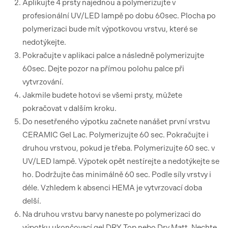
Aplikujte 4 prsty najednou a polymerizujte v
profesionální UV/LED lampě po dobu 60sec. Plocha po
polymerizaci bude mít výpotkovou vrstvu, které se
nedotýkejte.
Pokračujte v aplikaci palce a následně polymerizujte
60sec. Dejte pozor na přímou polohu palce při
vytvrzování.
Jakmile budete hotovi se všemi prsty, můžete
pokračovat v dalším kroku.
Do nesetřeného výpotku začnete nanášet první vrstvu
CERAMIC Gel Lac. Polymerizujte 60 sec. Pokračujte i
druhou vrstvou, pokud je třeba. Polymerizujte 60 sec. v
UV/LED lampě. Výpotek opět nestírejte a nedotýkejte se
ho. Dodržujte čas minimálně 60 sec. Podle síly vrstvy i
déle. Vzhledem k absenci HEMA je vytvrzovací doba
delší.
Na druhou vrstvu barvy naneste po polymerizaci do
výpotku ukončovací gel DRY Top nebo Dry Matt. Nechte