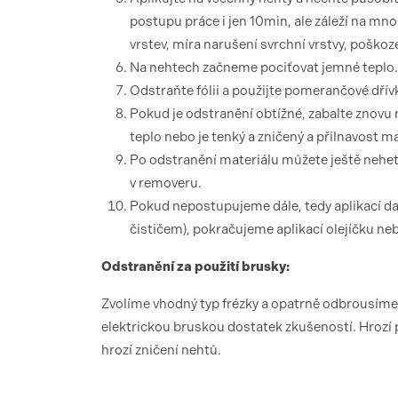
postupu práce i jen 10min, ale záleží na mno
vrstev, míra narušení svrchní vrstvy, poškoz
Na nehtech začneme pociťovat jemné teplo.
Odstraňte fólii a použijte pomerančové dřívk
Pokud je odstranění obtížné, zabalte znovu 
teplo nebo je tenký a zničený a přilnavost mat
Po odstranění materiálu můžete ještě neh
v removeru.
Pokud nepostupujeme dále, tedy aplikací da
čističem), pokračujeme aplikací olejíčku ne
Odstranění za použití brusky:
Zvolíme vhodný typ frézky a opatrně odbrousíme
elektrickou bruskou dostatek zkušeností. Hrozí 
hrozí zničení nehtů.