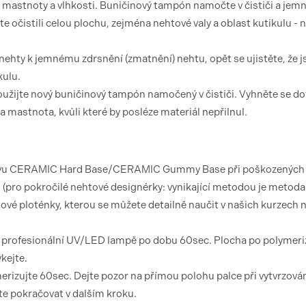
il mastnoty a vlhkosti. Buničinový tampón namočte v čističi a jem
te očistili celou plochu, zejména nehtové valy a oblast kutikulu -
 nehty k jemnému zdrsnění (zmatnění) nehtu, opět se ujistěte, že j
kulu.
užijte nový buničinový tampón namočený v čističi. Vyhněte se d
mastnota, kvůli které by posléze materiál nepřilnul.
 vrstvu CERAMIC Hard Base/CERAMIC Gummy Base při poškozených
u (pro pokročilé nehtové designérky: vynikající metodou je metoda
htové ploténky, kterou se můžete detailně naučit v našich kurzech 
 v profesionální UV/LED lampě po dobu 60sec. Plocha po polymeri
kejte.
merizujte 60sec. Dejte pozor na přímou polohu palce při vytvrzován
te pokračovat v dalším kroku.