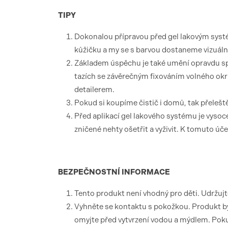
TIPY
Dokonalou přípravou před gel lakovým sys
kůžičku a my se s barvou dostaneme vizuáln
Základem úspěchu je také umění opravdu spr
tazích se závěrečným fixováním volného ok
detailerem.
Pokud si koupíme čistič i domů, tak přelešt
Před aplikací gel lakového systému je vysoc
zničené nehty ošetřit a vyživit. K tomuto úč
BEZPEČNOSTNÍ
INFORMACE
Tento produkt není vhodný pro děti. Udržuj
Vyhněte se kontaktu s pokožkou. Produkt by
omyjte před vytvrzení vodou a mýdlem. Pokud