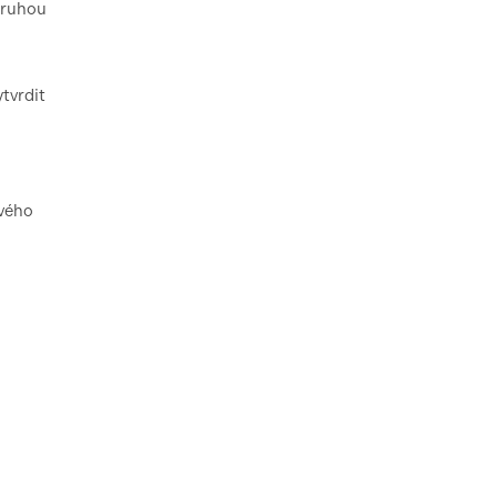
druhou
tvrdit
ového