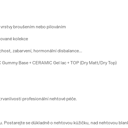
í vrstvy broušením nebo pilováním
tované kolekce
chost, zabarvení, hormonální disbalance…
ummy Base + CERAMIC Gel lac + TOP (Dry Matt/Dry Top)
trvanlivosti profesionální nehtové péče.
. Postarejte se důkladně o nehtovou kůžičku, nad nehtovou blan