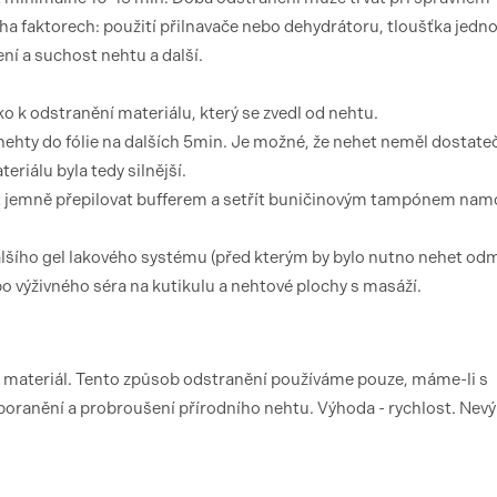
ha faktorech: použití přilnavače nebo dehydrátoru, tloušťka jedno
ení a suchost nehtu a další.
o k odstranění materiálu, který se zvedl od nehtu.
nehty do fólie na dalších 5min. Je možné, že nehet neměl dostate
eriálu byla tedy silnější.
et jemně přepilovat bufferem a setřít buničinovým tampónem n
lšího gel lakového systému (před kterým by bylo nutno nehet od
bo výživného séra na kutikulu a nehtové plochy s masáží.
 materiál. Tento způsob odstranění používáme pouze, máme-li s
poranění a probroušení přírodního nehtu. Výhoda - rychlost. Nev