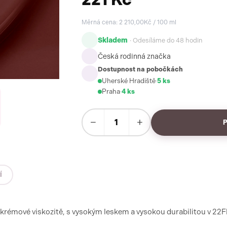
Měrná cena: 2 210,00Kč / 100 ml
Skladem
· Odesíláme do 48 hodin
Česká rodinná značka
Dostupnost na pobočkách
Uherské Hradiště
·
5 ks
Praha
·
4 ks
−
+
Í
v krémové viskozitě, s vysokým leskem a vysokou durabilitou v 22