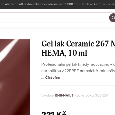
desíláme do 48 hodin
Doprava zdarma nad 1 000 Kč
Dárek ke každé objedn
Gel lak Ceramic 267 M
HEMA, 10 ml
Profesionální gel lak hnědý moccacino v 
... Číst více
Výrobce:
ENII-NAILS
|
Kód výrobku: GLC-267
221 Kč