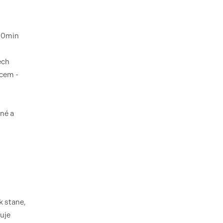
 30min
ech
tcem -
ané a
k stane,
uje