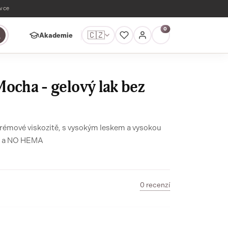
ávce
0
🇨🇿
Akademie
ocha - gelový lak bez
krémové viskozitě, s vysokým leskem a vysokou
durabilitou v 22FREE netoxicitě, minerály a NO HEMA
0 recenzí