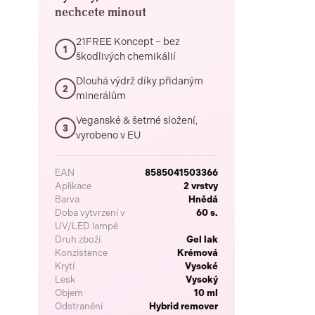
nechcete minout
21FREE Koncept – bez
1
škodlivých chemikálií
Dlouhá výdrž díky přidaným
2
minerálům
Veganské & šetrné složení,
3
vyrobeno v EU
EAN
8585041503366
Aplikace
2 vrstvy
Barva
Hnědá
Doba vytvrzení v
60 s.
UV/LED lampě
Druh zboží
Gel lak
Konzistence
Krémová
Krytí
Vysoké
Lesk
Vysoký
Objem
10 ml
Odstranění
Hybrid remover