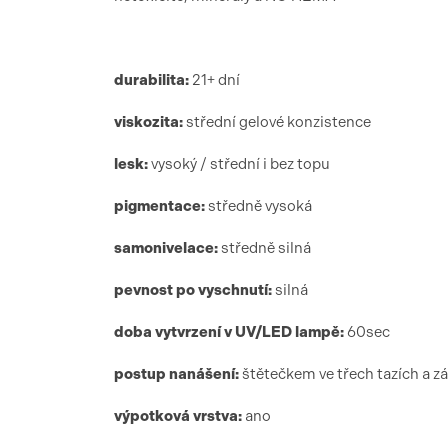
durabilita:
21+ dní
viskozita:
střední gelové konzistence
lesk:
vysoký / střední i bez topu
pigmentace:
středně vysoká
samonivelace:
středně silná
pevnost po vyschnutí:
silná
doba vytvrzení
v UV/LED lamp
ě:
6
0sec
postup nanášení:
štětečkem ve třech tazích a z
výpotková vrstva:
ano