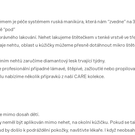
témem je péče systémem ruská manikúra, která nám “zvedne” na
ě “pod”
ávného lakování. Nehet lakujeme štětečkem v tenké vrstvě ve tř
raje nehtu, oblast u kůžičky můžeme přesně dotáhnout mikro ště
ěním nehtů zaručíme diamantový lesk trvající týdny.
e profesionální případné lámavé, štěpivé, zažloutlé nebo propilov
elu nabízíme několik přípravků z naší CARE kolekce.
te mimo dosah dětí.
 neměl být aplikován mimo nehet, na okolní kůžičku. Pokud se ta
 by došlo k podráždění pokožky, navštivte lékaře. I když neobsah