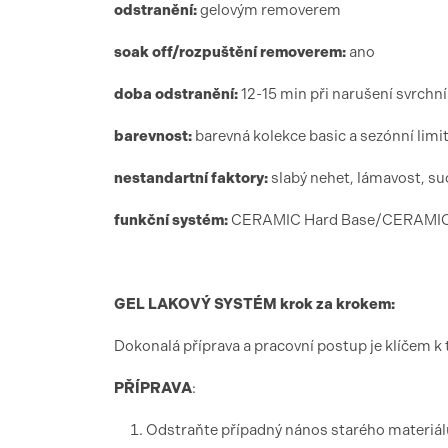
odstranění:
gelovým removerem
soak off/rozpuštění removerem:
ano
doba odstranění:
12-15 min při narušení svrchn
barevnost:
barevná kolekce basic a sezónní limi
nestandartní faktory:
slabý nehet, lámavost, su
funk
ční syst
é
m:
CERAMIC Hard Base/CERAMIC G
GEL LAKOV
Ý SYST
É
M krok za krokem:
Dokonalá příprava a pracovní postup je klíčem k 
PŘÍ
PRAVA
:
Odstraňte případný nános starého materiálu