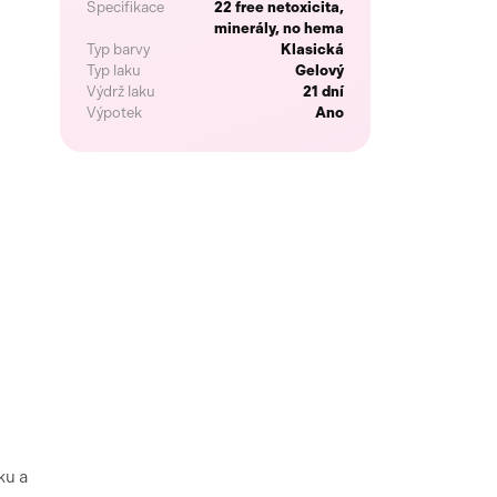
Specifikace
22 free netoxicita,
minerály, no hema
Typ barvy
Klasická
Typ laku
Gelový
Výdrž laku
21 dní
Výpotek
Ano
ku a