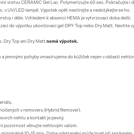
vní vrstvu CERAMIC Gel Lac. Polymerizujte 60 sec. Pokračujte i 
ec. v UV/LED lampě. Výpotek opět nestírejte a nedotýkejte se ho.
vrstvy i déle. Vzhledem k absenci HEMA je vytvrzovací doba delší.
zaci do výpotku ukončovací gel DRY Top nebo Dry Matt. Nechte vy
. Dry Top ani Dry Matt
nemá výpotek.
 a jemnými pohyby vmasírujeme do kůžiček nejen v oblasti neht
riálu.
amočených v removeru (Hybrid Remover).
 povrch nehtu a kontakt je pevný.
tní pozornost věnujte nehtovým valům.
t minimálně 10-15 min. Doba odstranění může trvat při správném