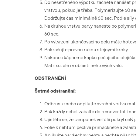
Do nesetřeného výpotku začnete nanášet pr
vrstvou, pokud je třeba. Polymerizujte 60 s
Dodržujte čas minimálně 60 sec. Podle síly 
Na druhou vrstvu barvy naneste po polymeri
60 sec.
Po vytvrzení ukončovacího gelu máte hotovo
Pokračujte pravou rukou stejnými kroky.
Nakonec kápneme kapku pečujícího olejíčku
Matrixu, ale i v oblasti nehtových valů.
ODSTRANĚNÍ
Šetrné odstranění:
Odbruste nebo odpilujte svrchní vrstvu mate
Pak každý nehet zabalte do remover fólií n
Ujistěte se, že tampónek ve fólii pokryl celý
Fólie k nehtům pečlivě přimáčkněte a zvláš
Aplikujte na všechny nehty a nechte působi