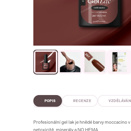
POPIS
RECENZE
VZDĚLÁVÁN
Profesionální gel lak je hnědé barvy moccacino 
netoxicitě, minerály a NO HEMA