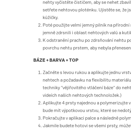
nehty vyčistěte čističem, aby se nehet zbav
setřete nehtovou ploténku. Ujistěte se, že js
kůžičky.
Poté použijte velmi jemný pilník na přírodní
jemně zdrsnili i oblast nehtových valů a kuti
K odstranění prachu po zdrsňování nehtu po
povrchu nehtu prstem, aby nebyla přenesena 
BÁZE + BARVA + TOP
Začněte s levou rukou a aplikujte jednu
nehtech a požadavku na flexibilitu materiál
techniky “vějířovitého vtláčení báze“ do ne
videích našich nehtových technoložek.)
Aplikujte 4 prsty najednou a polymerizujte
bude mít výpotkovou vrstvu, které se nedotý
Pokračujte v aplikaci palce a následně poly
Jakmile budete hotovi se všemi prsty, může