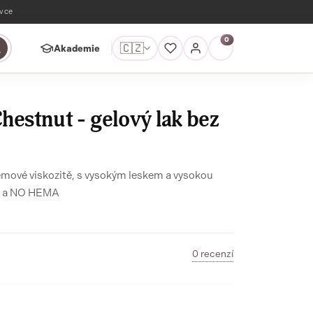
ávce
0
🇨🇿
Akademie
hestnut - gelový lak bez
rémové viskozitě, s vysokým leskem a vysokou
durabilitou v 22FREE netoxicitě, minerály a NO HEMA
0 recenzí