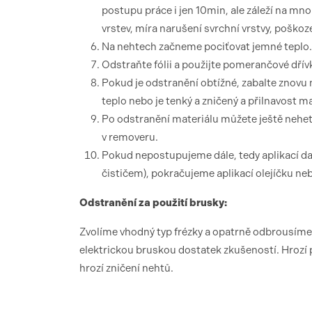
postupu práce i jen 10min, ale záleží na mno
vrstev, míra narušení svrchní vrstvy, poškoz
Na nehtech začneme pociťovat jemné teplo.
Odstraňte fólii a použijte pomerančové dřívk
Pokud je odstranění obtížné, zabalte znovu 
teplo nebo je tenký a zničený a přilnavost mat
Po odstranění materiálu můžete ještě neh
v removeru.
Pokud nepostupujeme dále, tedy aplikací da
čističem), pokračujeme aplikací olejíčku ne
Odstranění za použití brusky:
Zvolíme vhodný typ frézky a opatrně odbrousíme
elektrickou bruskou dostatek zkušeností. Hrozí 
hrozí zničení nehtů.