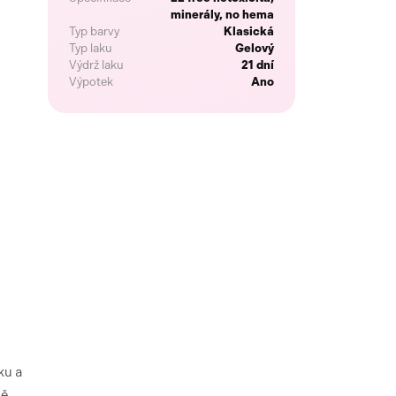
minerály, no hema
Typ barvy
Klasická
Typ laku
Gelový
Výdrž laku
21 dní
Výpotek
Ano
ku a
ně