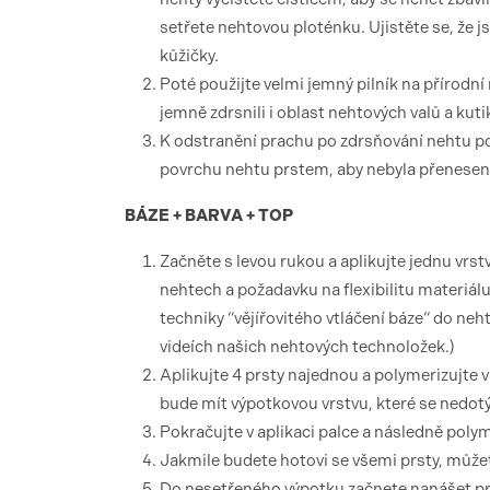
setřete nehtovou ploténku. Ujistěte se, že js
kůžičky.
Poté použijte velmi jemný pilník na přírodní
jemně zdrsnili i oblast nehtových valů a kuti
K odstranění prachu po zdrsňování nehtu po
povrchu nehtu prstem, aby nebyla přenesena 
BÁZE + BARVA + TOP
Začněte s levou rukou a aplikujte jednu
nehtech a požadavku na flexibilitu materiál
techniky “vějířovitého vtláčení báze“ do ne
videích našich nehtových technoložek.)
Aplikujte 4 prsty najednou a polymerizujte
bude mít výpotkovou vrstvu, které se nedotý
Pokračujte v aplikaci palce a následně poly
Jakmile budete hotovi se všemi prsty, může
Do nesetřeného výpotku začnete nanášet pr