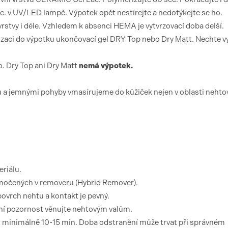
ec. v UV/LED lampě. Výpotek opět nestírejte a nedotýkejte se ho.
vrstvy i déle. Vzhledem k absenci HEMA je vytvrzovací doba delší.
zaci do výpotku ukončovací gel DRY Top nebo Dry Matt. Nechte vy
. Dry Top ani Dry Matt
nemá výpotek.
 a jemnými pohyby vmasírujeme do kůžiček nejen v oblasti neht
riálu.
amočených v removeru (Hybrid Remover).
 povrch nehtu a kontakt je pevný.
tní pozornost věnujte nehtovým valům.
t minimálně 10-15 min. Doba odstranění může trvat při správném