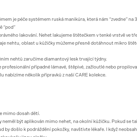
témem je péče systémem ruská manikúra, která nám “zvedne” na
ě “pod”
ávného lakování. Nehet lakujeme štětečkem v tenké vrstvě ve tř
raje nehtu, oblast u kůžičky můžeme přesně dotáhnout mikro ště
ěním nehtů zaručíme diamantový lesk trvající týdny.
e profesionální případné lámavé, štěpivé, zažloutlé nebo propilov
elu nabízíme několik přípravků z naší CARE kolekce.
te mimo dosah dětí.
 neměl být aplikován mimo nehet, na okolní kůžičku. Pokud se ta
 by došlo k podráždění pokožky, navštivte lékaře. I když neobsah