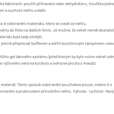
ha faktorech: použití přilnavače nebo dehydrátoru, tloušťka jedno
ení a suchost nehtu a další.
o k odstranění materiálu, který se zvedl od nehtu.
nehty do fólie na dalších 5min. Je možné, že nehet neměl dostate
eriálu byla tedy silnější.
et jemně přepilovat bufferem a setřít buničinovým tampónem n
lšího gel lakového systému (před kterým by bylo nutno nehet od
bo výživného séra na kutikulu a nehtové plochy s masáží.
 materiál. Tento způsob odstranění používáme pouze, máme-li s
poranění a probroušení přírodního nehtu. Výhoda - rychlost. Nev