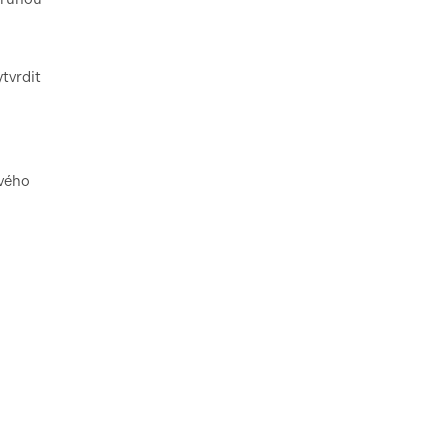
tvrdit
ového