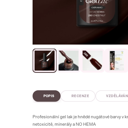
POPIS
RECENZE
VZDĚLÁVÁN
Profesionální gel lak je hnědé nugátové barvy v
netoxicitě, minerály a NO HEMA