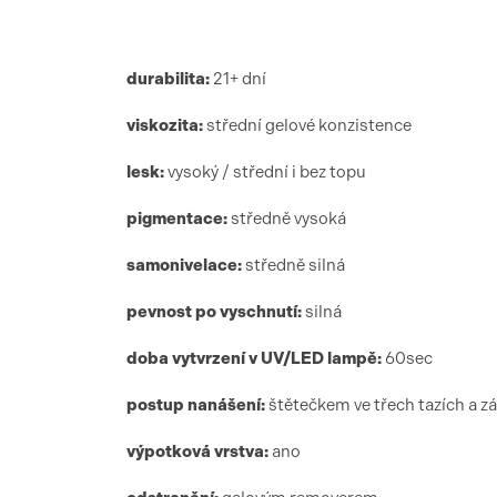
durabilita:
21+ dní
viskozita:
střední gelové konzistence
lesk:
vysoký / střední i bez topu
pigmentace:
středně vysoká
samonivelace:
středně silná
pevnost po vyschnutí:
silná
doba vytvrzení
v UV/LED lamp
ě:
6
0sec
postup nanášení:
štětečkem ve třech tazích a z
výpotková vrstva:
ano