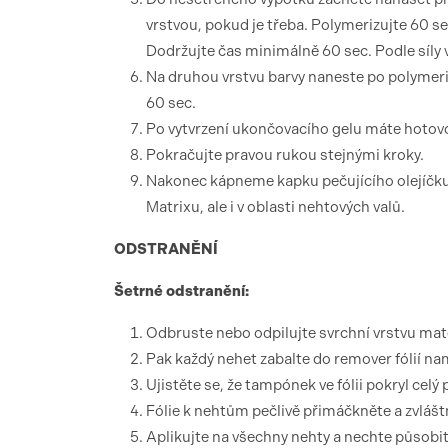
vrstvou, pokud je třeba. Polymerizujte 60 s
Dodržujte čas minimálně 60 sec. Podle síly 
Na druhou vrstvu barvy naneste po polymeri
60 sec.
Po vytvrzení ukončovacího gelu máte hotovo
Pokračujte pravou rukou stejnými kroky.
Nakonec kápneme kapku pečujícího olejíčku
Matrixu, ale i v oblasti nehtových valů.
ODSTRANĚNÍ
Šetrné odstranění:
Odbruste nebo odpilujte svrchní vrstvu mate
Pak každý nehet zabalte do remover fólií n
Ujistěte se, že tampónek ve fólii pokryl celý
Fólie k nehtům pečlivě přimáčkněte a zvláš
Aplikujte na všechny nehty a nechte působi