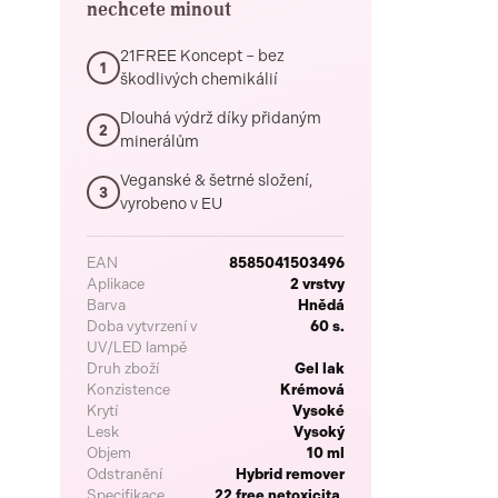
nechcete minout
21FREE Koncept – bez
1
škodlivých chemikálií
Dlouhá výdrž díky přidaným
2
minerálům
Veganské & šetrné složení,
3
vyrobeno v EU
EAN
8585041503496
Aplikace
2 vrstvy
Barva
Hnědá
Doba vytvrzení v
60 s.
UV/LED lampě
Druh zboží
Gel lak
Konzistence
Krémová
Krytí
Vysoké
Lesk
Vysoký
Objem
10 ml
Odstranění
Hybrid remover
Specifikace
22 free netoxicita,