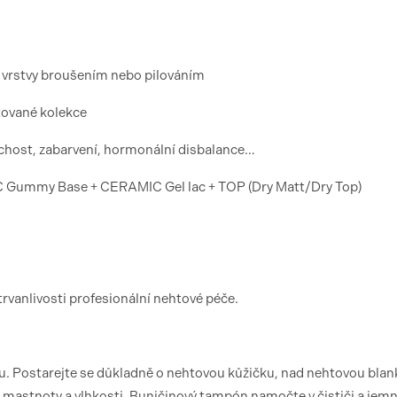
í vrstvy broušením nebo pilováním
tované kolekce
chost, zabarvení, hormonální disbalance…
ummy Base + CERAMIC Gel lac + TOP (Dry Matt/Dry Top)
trvanlivosti profesionální nehtové péče.
. Postarejte se důkladně o nehtovou kůžičku, nad nehtovou blan
il mastnoty a vlhkosti. Buničinový tampón namočte v čističi a jem