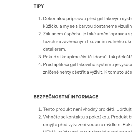
TIPY
Dokonalou přípravou před gel lakovým sys
kůžičku a my se s barvou dostaneme vizuáln
Základem úspěchu je také umění opravdu spr
tazích se závěrečným fixováním volného ok
detailerem.
Pokud si koupíme čistič i domů, tak přelešt
Před aplikací gel lakového systému je vysoc
zničené nehty ošetřit a vyživit. K tomuto úč
BEZPEČNOSTNÍ
INFORMACE
Tento produkt není vhodný pro děti. Udržuj
Vyhněte se kontaktu s pokožkou. Produkt by
omyjte před vytvrzení vodou a mýdlem. Pokud