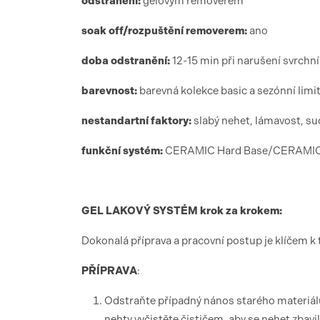
odstranění:
gelovým removerem
soak off/rozpuštění removerem:
ano
doba odstranění:
12-15 min při narušení svrchn
barevnost:
barevná kolekce basic a sezónní limi
nestandartní faktory:
slabý nehet, lámavost, su
funk
ční syst
é
m:
CERAMIC Hard Base/CERAMIC G
GEL LAKOV
Ý SYST
É
M krok za krokem:
Dokonalá příprava a pracovní postup je klíčem k 
PŘÍ
PRAVA
:
Odstraňte případný nános starého materiálu
nehty vyčistěte čističem, aby se nehet zbav