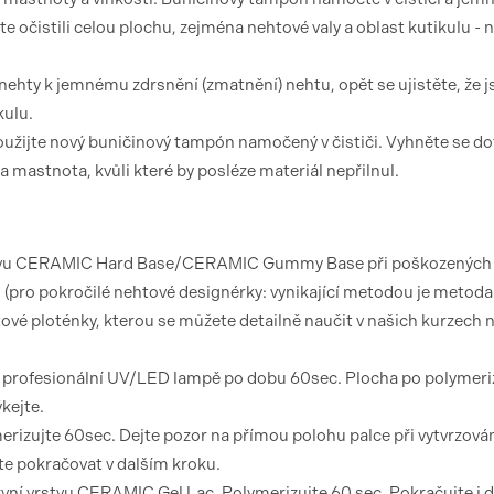
te očistili celou plochu, zejména nehtové valy a oblast kutikulu -
 nehty k jemnému zdrsnění (zmatnění) nehtu, opět se ujistěte, že j
kulu.
užijte nový buničinový tampón namočený v čističi. Vyhněte se d
mastnota, kvůli které by posléze materiál nepřilnul.
 vrstvu CERAMIC Hard Base/CERAMIC Gummy Base při poškozených
u (pro pokročilé nehtové designérky: vynikající metodou je metoda
htové ploténky, kterou se můžete detailně naučit v našich kurzech 
 v profesionální UV/LED lampě po dobu 60sec. Plocha po polymeri
kejte.
merizujte 60sec. Dejte pozor na přímou polohu palce při vytvrzován
te pokračovat v dalším kroku.
vní vrstvu CERAMIC Gel Lac. Polymerizujte 60 sec. Pokračujte i 