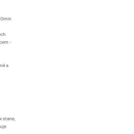
 30min
ech
tcem -
ané a
k stane,
uje