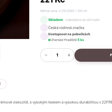
Měrná cena: 2 210,00Kč / 100 ml
Skladem
· Odesíláme do 48 hodin
Česká rodinná značka
Dostupnost na pobočkách
Uherské Hradiště
·
5 ks
−
+
Í
 krémové viskozitě, s vysokým leskem a vysokou durabilitou v 22F