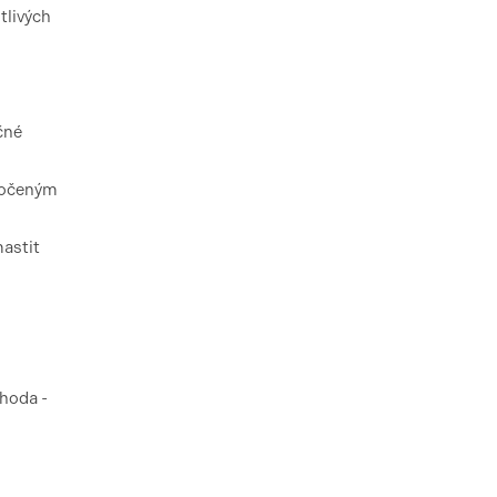
tlivých
čné
amočeným
mastit
ýhoda -