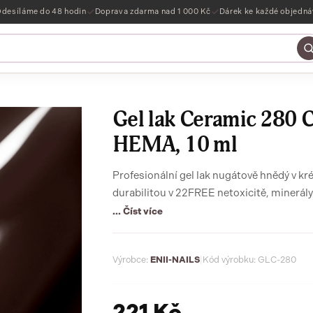
desíláme do 48 hodin
Doprava zdarma nad 1 000 Kč
Dárek ke každé objedn
Gel lak Ceramic 280 C
HEMA, 10 ml
Profesionální gel lak nugátově hnědý v k
... Číst více
Výrobce:
ENII-NAILS
|
Kód výrobku: GLC-280
221 Kč