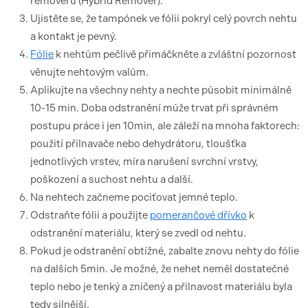
removeru (Hybrid Remover).
Ujistěte se, že tampónek ve fólii pokryl celý povrch nehtu
a kontakt je pevný.
Fólie
k nehtům pečlivě přimáčkněte a zvláštní pozornost
věnujte nehtovým valům.
Aplikujte na všechny nehty a nechte působit minimálně
10-15 min. Doba odstranění může trvat při správném
postupu práce i jen 10min, ale záleží na mnoha faktorech:
použití přilnavače nebo dehydrátoru, tloušťka
jednotlivých vrstev, míra narušení svrchní vrstvy,
poškození a suchost nehtu a další.
Na nehtech začneme pociťovat jemné teplo.
Odstraňte fólii a použijte
pomerančové dřívko
k
odstranění materiálu, který se zvedl od nehtu.
Pokud je odstranění obtížné, zabalte znovu nehty do fólie
na dalších 5min. Je možné, že nehet neměl dostatečné
teplo nebo je tenký a zničený a přilnavost materiálu byla
tedy silnější.