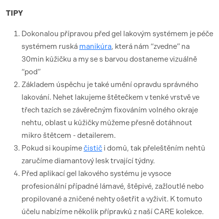
TIPY
Dokonalou přípravou před gel lakovým systémem je péče
systémem ruská
manikúra
, která nám “zvedne” na
30min kůžičku a my se s barvou dostaneme vizuálně
“pod”
Základem úspěchu je také umění opravdu správného
lakování. Nehet lakujeme štětečkem v tenké vrstvě ve
třech tazích se závěrečným fixováním volného okraje
nehtu, oblast u kůžičky můžeme přesně dotáhnout
mikro štětcem - detailerem.
Pokud si koupíme
čistič
i domů, tak přeleštěním nehtů
zaručíme diamantový lesk trvající týdny.
Před aplikací gel lakového systému je vysoce
profesionální případné lámavé, štěpivé, zažloutlé nebo
propilované a zničené nehty ošetřit a vyživit. K tomuto
účelu nabízíme několik přípravků z naší CARE kolekce.