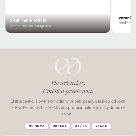
veronika
@enii_nails_official
před 3 měs
Sledujte nás na Instagramu
Víc než nehty.
Umění a preciznost.
ENII je česko-slovenský rodinný příběh, psaný s láskou od roku
2005. Produkty bez HEMA pro profesionální výsledky doma i v
salonu.
NO HEMA
20+ LET
CZ / SK
VEGAN