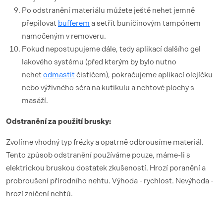
Po odstranění materiálu můžete ještě nehet jemně
přepilovat
bufferem
a setřít buničinovým tampónem
namočeným v removeru.
Pokud nepostupujeme dále, tedy aplikací dalšího gel
lakového systému (před kterým by bylo nutno
nehet
odmastit
čističem), pokračujeme aplikací olejíčku
nebo výživného séra na kutikulu a nehtové plochy s
masáží.
Odstranění za použití brusky:
Zvolíme vhodný typ frézky a opatrně odbrousíme materiál.
Tento způsob odstranění používáme pouze, máme-li s
elektrickou bruskou dostatek zkušeností. Hrozí poranění a
probroušení přírodního nehtu. Výhoda - rychlost. Nevýhoda -
hrozí zničení nehtů.