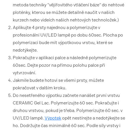
metoda techniky “vějířovitého vtláčení báze“ do nehtové
ploténky, kterou se můžete detailně naučit v našich
kurzech nebo videích našich nehtových technoložek.)
Aplikujte 4 prsty najednou a polymerizujte v
profesionální UV/LED lampě po dobu 60sec. Plocha po
polymerizaci bude mít výpotkovou vrstvu, které se
nedotýkejte.
Pokračujte v aplikaci palce a následně polymerizujte
60sec. Dejte pozor na přímou polohu palce při
vytvrzování.
Jakmile budete hotovi se všemi prsty, můžete
pokračovat v dalším kroku.
Do nesetřeného výpotku začnete nanášet první vrstvu
CERAMIC Gel Lac. Polymerizujte 60 sec. Pokračujte i
druhou vrstvou, pokud je třeba. Polymerizujte 60 sec. v
UV/LED lampě.
Výpotek
opět nestírejte a nedotýkejte se
ho. Dodržujte čas minimálně 60 sec. Podle síly vrstvy i