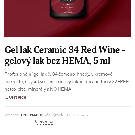
Gel lak Ceramic 34 Red Wine -
gelový lak bez HEMA, 5 ml
Profesionální gel lak č. 34 červeno-hnědý, v krémové
viskozitě, s vysokým leskem a vysokou durabilitou v 22FREE
netoxicitě, minerály a NO HEMA
... Číst více
Výrobce:
ENII-NAILS
|
Kód výrobku: GLC-034-5
0 recenzí