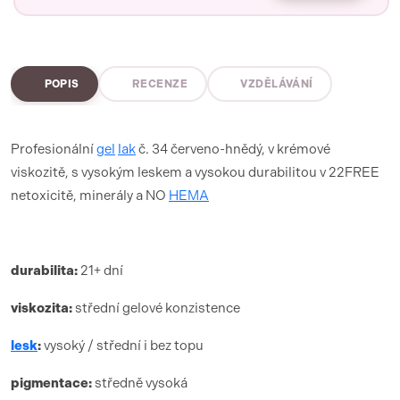
POPIS
RECENZE
VZDĚLÁVÁNÍ
Profesionální
gel
lak
č. 34 červeno-hnědý, v krémové
viskozitě, s vysokým leskem a vysokou durabilitou v 22FREE
netoxicitě, minerály a NO
HEMA
durabilita:
21+ dní
viskozita:
střední gelové konzistence
lesk
:
vysoký / střední i bez topu
pigmentace:
středně vysoká