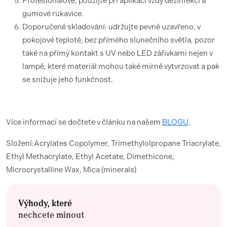
Profesionálové, použijte při aplikaci vždy dezinfekci a
gumové rukavice.
Doporučené skladování: udržujte pevně uzavřeno, v
pokojové teplotě, bez přímého slunečního světla, pozor
také na přímý kontakt s UV nebo LED zářivkami nejen v
lampě, které materiál mohou také mírně vytvrzovat a pak
se snižuje jeho funkčnost.
Více informací se dočtete v článku na našem
BLOGU
.
Složení:Acrylates Copolymer, Trimethylolpropane Triacrylate,
Ethyl Methacrylate, Ethyl Acetate, Dimethicone,
Microcrystalline Wax, Mica (minerals)
Výhody, které
nechcete minout