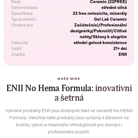
Řada
Ceramic (22FREE)
Samonivelace
středně silná
Specifikace
22 free netoxicita, minerály
Typ produktu
Gel Lak Ceramic
Vhodné pro
Začátečníci/Profesionální
designérky/Pokročilí/Citlivé
nehty/Sklony k alegriím
Viskozita
střední gelová konzistence
Výdrž
21+ dní
Značka
ENII
NAŠE MISE
ENII No Hema Formula:
inovativní
a šetrná
Vybrané produkty ENII jsou dostupné také ve variantě No HEMA
Formula. Všechny naše produkty jsou vyvíjeny s důrazem na
kvalitu, výkon a maximální ohleduplnost pro domácí i
profesionální použití.