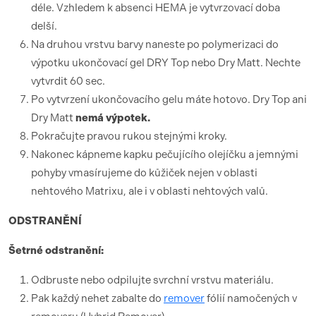
déle. Vzhledem k absenci HEMA je vytvrzovací doba
delší.
Na druhou vrstvu barvy naneste po polymerizaci do
výpotku ukončovací gel DRY Top nebo Dry Matt. Nechte
vytvrdit 60 sec.
Po vytvrzení ukončovacího gelu máte hotovo. Dry Top ani
Dry Matt
nemá výpotek.
Pokračujte pravou rukou stejnými kroky.
Nakonec kápneme kapku pečujícího olejíčku a jemnými
pohyby vmasírujeme do kůžiček nejen v oblasti
nehtového Matrixu, ale i v oblasti nehtových valů.
ODSTRANĚNÍ
Šetrné odstranění:
Odbruste nebo odpilujte svrchní vrstvu materiálu.
Pak každý nehet zabalte do
remover
fólií namočených v