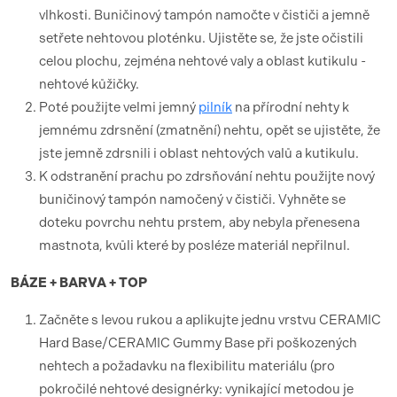
vlhkosti. Buničinový tampón namočte v čističi a jemně
setřete nehtovou ploténku. Ujistěte se, že jste očistili
celou plochu, zejména nehtové valy a oblast kutikulu -
nehtové kůžičky.
Poté použijte velmi jemný
pilník
na přírodní nehty k
jemnému zdrsnění (zmatnění) nehtu, opět se ujistěte, že
jste jemně zdrsnili i oblast nehtových valů a kutikulu.
K odstranění prachu po zdrsňování nehtu použijte nový
buničinový tampón namočený v čističi. Vyhněte se
doteku povrchu nehtu prstem, aby nebyla přenesena
mastnota, kvůli které by posléze materiál nepřilnul.
BÁZE + BARVA + TOP
Začněte s levou rukou a aplikujte jednu vrstvu CERAMIC
Hard Base/CERAMIC Gummy Base při poškozených
nehtech a požadavku na flexibilitu materiálu (pro
pokročilé nehtové designérky: vynikající metodou je