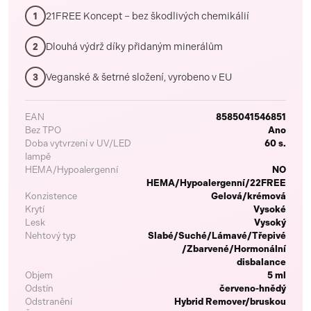
21FREE Koncept – bez škodlivých chemikálií
1
Dlouhá výdrž díky přidaným minerálům
2
Veganské & šetrné složení, vyrobeno v EU
3
EAN
8585041546851
Bez TPO
Ano
Doba vytvrzení v UV/LED
60 s.
lampě
HEMA/Hypoalergenní
NO
HEMA/Hypoalergenní/22FREE
Konzistence
Gelová/krémová
Krytí
Vysoké
Lesk
Vysoký
Nehtový typ
Slabé/Suché/Lámavé/Třepivé
/Zbarvené/Hormonální
disbalance
Objem
5 ml
Odstín
červeno-hnědý
Odstranění
Hybrid Remover/bruskou