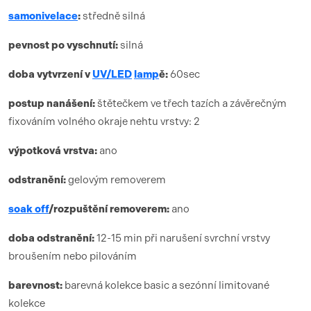
samonivelace
:
středně silná
pevnost po vyschnutí:
silná
doba vytvrzení
v
UV/LED
lamp
ě:
6
0sec
postup nanášení:
štětečkem ve třech tazích a závěrečným
fixováním volného okraje nehtu vrstvy: 2
výpotková vrstva:
ano
odstranění:
gelovým removerem
soak off
/rozpuštění removerem:
ano
doba odstranění:
12-15 min při narušení svrchní vrstvy
broušením nebo pilováním
barevnost:
barevná kolekce basic a sezónní limitované
kolekce