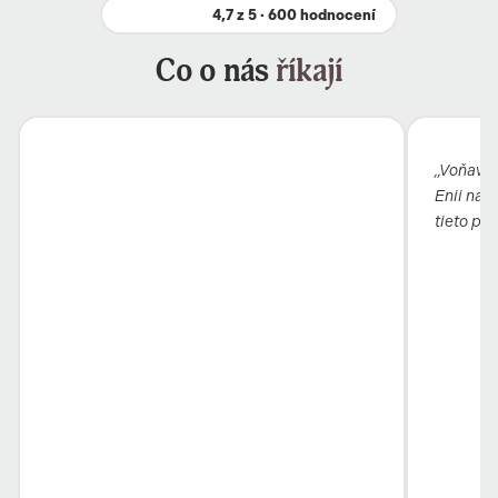
4,7 z 5 · 600 hodnocení
Co o nás
říkají
„Voňavý b
Enii nai
tieto pro