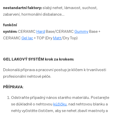
nestandartní faktory:
slabý nehet, lámavost, suchost,
zabarvení, hormonální disbalance…
funk
ční
syst
é
m:
CERAMIC
Hard
Base/CERAMIC
Gummy
Base +
CERAMIC
Gel lac
+ TOP (Dry
Matt
/Dry Top)
GEL LAKOV
Ý SYST
É
M krok za krokem:
Dokonalá příprava a pracovní postup je klíčem k trvanlivosti
profesionální nehtové péče.
PŘÍ
PRAVA
:
Odstraňte případný nános starého materiálu. Postarejte
se důkladně o nehtovou
kůžičku
, nad nehtovou blanku a
nehty vyčistěte čističem, aby se nehet zbavil mastnoty a