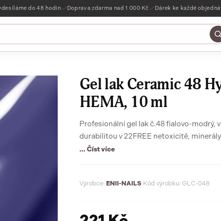
desíláme do 48 hodin
Doprava zdarma nad 1 000 Kč
Dárek ke každé objedn
Gel lak Ceramic 48 Hys
HEMA, 10 ml
Profesionální gel lak č.48 fialovo-modrý,
durabilitou v 22FREE netoxicitě, minerá
... Číst více
Výrobce:
ENII-NAILS
|
Kód výrobku: GLC-048
221 Kč