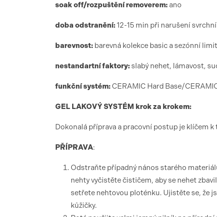
soak off/rozpuštění removerem:
ano
doba odstranění:
12-15 min při narušení svrchn
barevnost:
barevná kolekce basic a sezónní limi
nestandartní faktory:
slabý nehet, lámavost, su
funk
ční syst
é
m:
CERAMIC Hard Base/CERAMIC G
GEL LAKOV
Ý SYST
É
M krok za krokem:
Dokonalá příprava a pracovní postup je klíčem k 
PŘÍ
PRAVA
:
Odstraňte případný nános starého materiálu
nehty vyčistěte čističem, aby se nehet zbav
setřete nehtovou ploténku. Ujistěte se, že js
kůžičky.