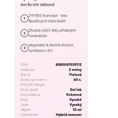
nechcete minout
21FREE Koncept – bez
1
škodlivých chemikálií
Dlouhá výdrž díky přidaným
2
minerálům
Veganské & šetrné složení,
3
vyrobeno v EU
EAN
8585041539112
Aplikace
2 vrstvy
Barva
Fialová
Doba vytvrzení v
60 s.
UV/LED lampě
Druh zboží
Gel lak
Konzistence
Krémová
Krytí
Vysoké
Lesk
Vysoký
Objem
10 ml
Odstranění
Hybrid remover