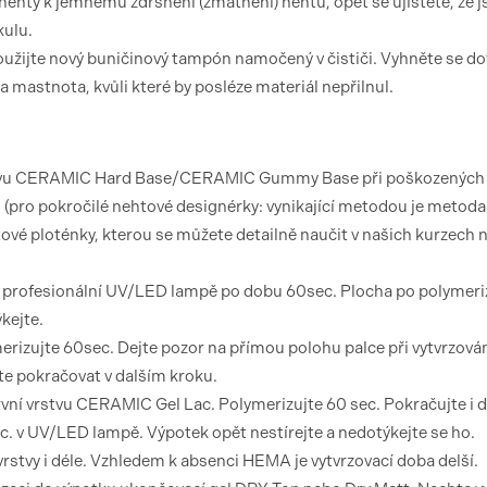
 nehty k jemnému zdrsnění (zmatnění) nehtu, opět se ujistěte, že j
kulu.
užijte nový buničinový tampón namočený v čističi. Vyhněte se d
mastnota, kvůli které by posléze materiál nepřilnul.
 vrstvu CERAMIC Hard Base/CERAMIC Gummy Base při poškozených
u (pro pokročilé nehtové designérky: vynikající metodou je metoda
htové ploténky, kterou se můžete detailně naučit v našich kurzech 
 v profesionální UV/LED lampě po dobu 60sec. Plocha po polymeri
kejte.
merizujte 60sec. Dejte pozor na přímou polohu palce při vytvrzován
te pokračovat v dalším kroku.
vní vrstvu CERAMIC Gel Lac. Polymerizujte 60 sec. Pokračujte i 
ec. v UV/LED lampě. Výpotek opět nestírejte a nedotýkejte se ho.
vrstvy i déle. Vzhledem k absenci HEMA je vytvrzovací doba delší.