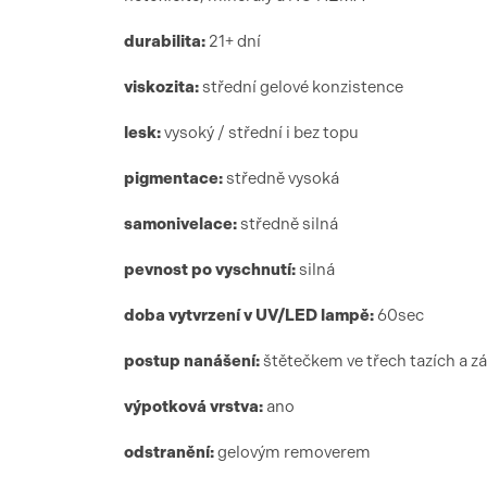
durabilita:
21+ dní
viskozita:
střední gelové konzistence
lesk:
vysoký / střední i bez topu
pigmentace:
středně vysoká
samonivelace:
středně silná
pevnost po vyschnutí:
silná
doba vytvrzení
v UV/LED lamp
ě:
6
0sec
postup nanášení:
štětečkem ve třech tazích a z
výpotková vrstva:
ano
odstranění:
gelovým removerem