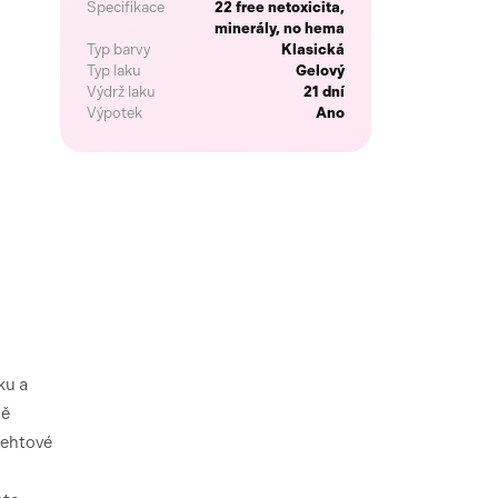
Specifikace
22 free netoxicita,
minerály, no hema
Typ barvy
Klasická
Typ laku
Gelový
Výdrž laku
21 dní
Výpotek
Ano
ku a
ně
 nehtové