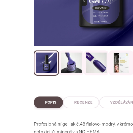
POPIS
RECENZE
VZDĚLÁVÁN
Profesionální gel lak č.48 fialovo-modrý, v krém
netoxicitě, minerály a NO HEMA