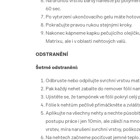
Na druhou vrstvu barvy naneste po polymeri
60 sec.
Po vytvrzení ukončovacího gelu máte hotovo
Pokračujte pravou rukou stejnými kroky.
Nakonec kápneme kapku pečujícího olejíčku
Matrixu, ale i v oblasti nehtových valů.
ODSTRANĚNÍ
Šetrné odstranění:
Odbruste nebo odpilujte svrchní vrstvu mate
Pak každý nehet zabalte do remover fólií n
Ujistěte se, že tampónek ve fólii pokryl celý
Fólie k nehtům pečlivě přimáčkněte a zvláš
Aplikujte na všechny nehty a nechte působi
postupu práce i jen 10min, ale záleží na mno
vrstev, míra narušení svrchní vrstvy, poškoz
Na nehtech začneme pociťovat jemné teplo.