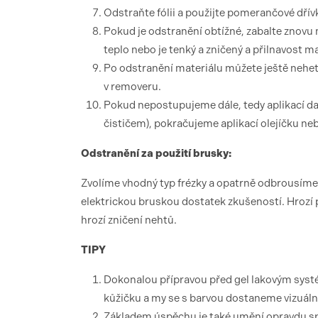
Odstraňte fólii a použijte pomerančové dřívk
Pokud je odstranění obtížné, zabalte znovu 
teplo nebo je tenký a zničený a přilnavost mat
Po odstranění materiálu můžete ještě neh
v removeru.
Pokud nepostupujeme dále, tedy aplikací da
čističem), pokračujeme aplikací olejíčku ne
Odstranění za použití brusky:
Zvolíme vhodný typ frézky a opatrně odbrousíme
elektrickou bruskou dostatek zkušeností. Hrozí 
hrozí zničení nehtů.
TIPY
Dokonalou přípravou před gel lakovým sys
kůžičku a my se s barvou dostaneme vizuáln
Základem úspěchu je také umění opravdu spr