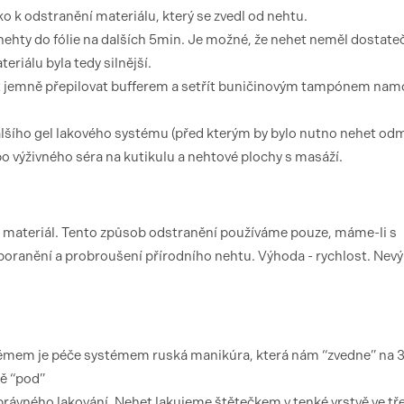
o k odstranění materiálu, který se zvedl od nehtu.
nehty do fólie na dalších 5min. Je možné, že nehet neměl dostate
eriálu byla tedy silnější.
et jemně přepilovat bufferem a setřít buničinovým tampónem n
lšího gel lakového systému (před kterým by bylo nutno nehet od
bo výživného séra na kutikulu a nehtové plochy s masáží.
 materiál. Tento způsob odstranění používáme pouze, máme-li s
poranění a probroušení přírodního nehtu. Výhoda - rychlost. Nev
témem je péče systémem ruská manikúra, která nám “zvedne” na
ě “pod”
ávného lakování. Nehet lakujeme štětečkem v tenké vrstvě ve tř