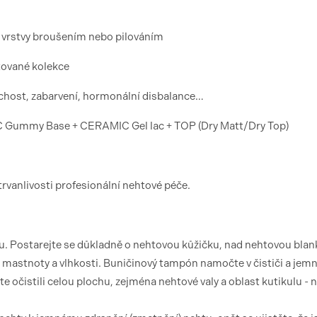
í vrstvy broušením nebo pilováním
tované kolekce
chost, zabarvení, hormonální disbalance…
ummy Base + CERAMIC Gel lac + TOP (Dry Matt/Dry Top)
trvanlivosti profesionální nehtové péče.
. Postarejte se důkladně o nehtovou kůžičku, nad nehtovou blan
il mastnoty a vlhkosti. Buničinový tampón namočte v čističi a jem
te očistili celou plochu, zejména nehtové valy a oblast kutikulu -