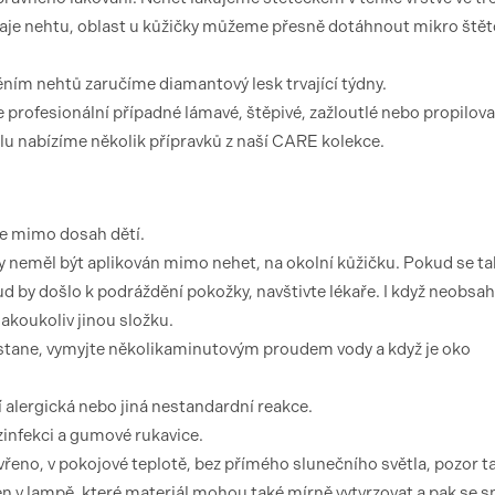
raje nehtu, oblast u kůžičky můžeme přesně dotáhnout mikro ště
ěním nehtů zaručíme diamantový lesk trvající týdny.
e profesionální případné lámavé, štěpivé, zažloutlé nebo propilov
elu nabízíme několik přípravků z naší CARE kolekce.
te mimo dosah dětí.
 neměl být aplikován mimo nehet, na okolní kůžičku. Pokud se ta
 by došlo k podráždění pokožky, navštivte lékaře. I když neobsah
akoukoliv jinou složku.
 stane, vymyjte několikaminutovým proudem vody a když je oko
 alergická nebo jiná nestandardní reakce.
ezinfekci a gumové rukavice.
řeno, v pokojové teplotě, bez přímého slunečního světla, pozor t
 v lampě, které materiál mohou také mírně vytvrzovat a pak se s