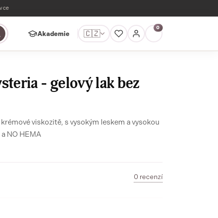
ávce
0
🇨🇿
Akademie
teria - gelový lak bez
 v krémové viskozitě, s vysokým leskem a vysokou
ly a NO HEMA
0 recenzí