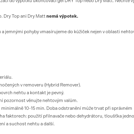
zaci do výpotku ukončovací gel DRY Top nebo Dry Matt. Nechte vy
. Dry Top ani Dry Matt
nemá výpotek.
 a jemnými pohyby vmasírujeme do kůžiček nejen v oblasti neht
riálu.
amočených v removeru (Hybrid Remover).
 povrch nehtu a kontakt je pevný.
tní pozornost věnujte nehtovým valům.
t minimálně 10-15 min. Doba odstranění může trvat při správném
ha faktorech: použití přilnavače nebo dehydrátoru, tloušťka jedno
ení a suchost nehtu a další.