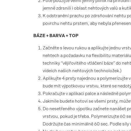
Poté použijte velmi jemný pilník na přírodní
jemně zdrsnili i oblast nehtových valů a kuti
K odstranění prachu po zdrsňování nehtu po
povrchu nehtu prstem, aby nebyla přenesena 
BÁZE + BARVA + TOP
Začněte s levou rukou a aplikujte jednu
nehtech a požadavku na flexibilitu materiál
techniky “vějířovitého vtláčení báze“ do ne
videích našich nehtových technoložek.)
Aplikujte 4 prsty najednou a polymerizujte
bude mít výpotkovou vrstvu, které se nedotý
Pokračujte v aplikaci palce a následně poly
Jakmile budete hotovi se všemi prsty, může
Do nesetřeného výpotku začnete nanášet pr
vrstvou, pokud je třeba. Polymerizujte 60 s
Dodržujte čas minimálně 60 sec. Podle síly 