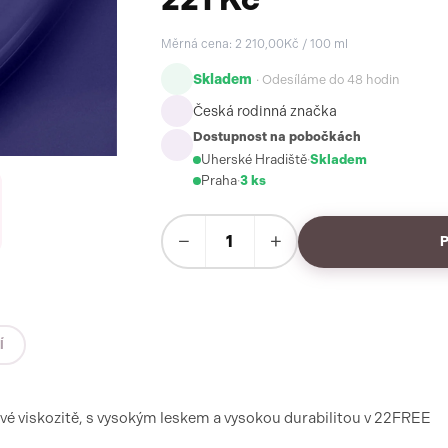
Měrná cena: 2 210,00Kč / 100 ml
Skladem
· Odesíláme do 48 hodin
Česká rodinná značka
Dostupnost na pobočkách
Uherské Hradiště
·
Skladem
Praha
·
3 ks
−
+
Í
ové viskozitě, s vysokým leskem a vysokou durabilitou v 22FREE