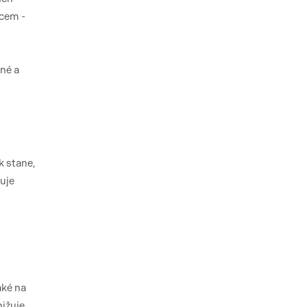
tcem -
ané a
k stane,
uje
aké na
nižuje