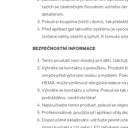
tazích se závěrečným fixováním volného ok
detailerem.
Pokud si koupíme čistič i domů, tak přelešt
Před aplikací gel lakového systému je vysoc
zničené nehty ošetřit a vyživit. K tomuto úč
BEZPEČNOSTNÍ
INFORMACE
Tento produkt není vhodný pro děti. Udržuj
Vyhněte se kontaktu s pokožkou. Produkt by
omyjte před vytvrzení vodou a mýdlem. Pokud
HEMA, může vzniknout alergická reakce na j
Vyhněte se kontaktu s očima. Pokud se tak
podrážděno, navštivte lékař
Nepoužívejte tento produkt, pokud se objeví
Profesionálové, použijte při aplikaci vždy d
Doporučené skladování: udržujte pevně uzav
přímý kontakt s UV nebo LED zářivkami nejen