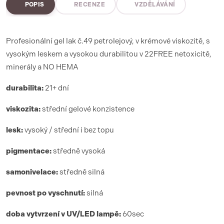
POPIS
RECENZE
VZDĚLÁVÁNÍ
Profesionální gel lak č.49 petrolejový, v krémové viskozitě, s
vysokým leskem a vysokou durabilitou v 22FREE netoxicitě,
minerály a NO HEMA
durabilita:
21+ dní
viskozita:
střední gelové konzistence
lesk:
vysoký / střední i bez topu
pigmentace:
středně vysoká
samonivelace:
středně silná
pevnost po vyschnutí:
silná
doba vytvrzení
v UV/LED lamp
ě:
6
0sec