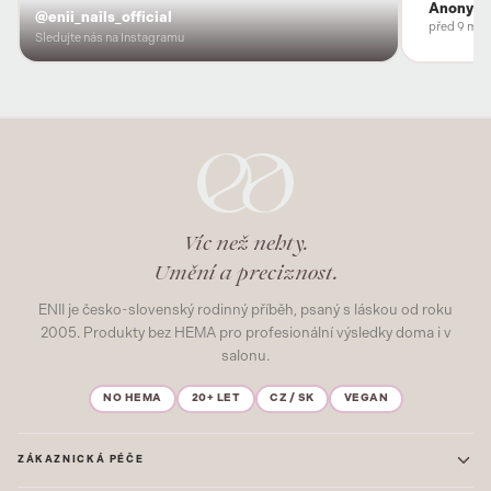
Anonym
@enii_nails_official
před 9 měs
Sledujte nás na Instagramu
Víc než nehty.
Umění a preciznost.
ENII je česko-slovenský rodinný příběh, psaný s láskou od roku
2005. Produkty bez HEMA pro profesionální výsledky doma i v
salonu.
NO HEMA
20+ LET
CZ / SK
VEGAN
ZÁKAZNICKÁ PÉČE