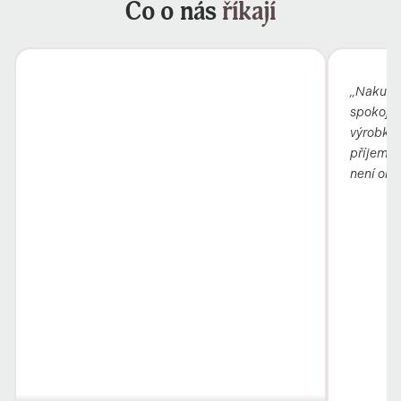
Co o nás
říkají
„Nakupuj
spokojená
výrobky 
příjemní
není obc