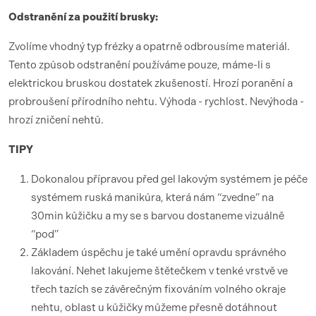
Odstranění za použití brusky:
Zvolíme vhodný typ frézky a opatrně odbrousíme materiál.
Tento způsob odstranění používáme pouze, máme-li s
elektrickou bruskou dostatek zkušeností. Hrozí poranění a
probroušení přírodního nehtu. Výhoda - rychlost. Nevýhoda -
hrozí zničení nehtů.
TIPY
Dokonalou přípravou před gel lakovým systémem je péče
systémem ruská manikúra, která nám “zvedne” na
30min kůžičku a my se s barvou dostaneme vizuálně
“pod”
Základem úspěchu je také umění opravdu správného
lakování. Nehet lakujeme štětečkem v tenké vrstvě ve
třech tazích se závěrečným fixováním volného okraje
nehtu, oblast u kůžičky můžeme přesně dotáhnout