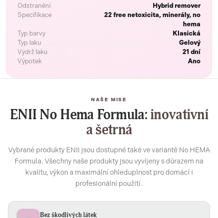
Odstranění
Hybrid remover
Specifikace
22 free netoxicita, minerály, no
hema
Typ barvy
Klasická
Typ laku
Gelový
Výdrž laku
21 dní
Výpotek
Ano
NAŠE MISE
ENII No Hema Formula:
inovativní
a šetrná
Vybrané produkty ENII jsou dostupné také ve variantě No HEMA
Formula. Všechny naše produkty jsou vyvíjeny s důrazem na
kvalitu, výkon a maximální ohleduplnost pro domácí i
profesionální použití.
Bez škodlivých látek