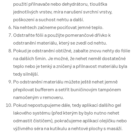
použití přilnavače nebo dehydrátoru, tloušťka
jednotlivých vrstev, míra narušení svrchní vrstvy,
poškození a suchost nehtu a další.
Na nehtech začneme pociťovat jemné teplo.
Odstraňte fólii a použijte pomerančové dřívko k
odstranění materiálu, který se zvedl od nehtu.
Pokud je odstranění obtížné, zabalte znovu nehty do fólie
na dalších 5min. Je možné, že nehet neměl dostatečné
teplo nebo je tenký a zničený a přilnavost materiálu byla
tedy silnější.
Po odstranění materiálu můžete ještě nehet jemně
přepilovat bufferem a setřít buničinovým tampónem
namočeným v removeru.
Pokud nepostupujeme dále, tedy aplikací dalšího gel
lakového systému (před kterým by bylo nutno nehet
odmastit čističem), pokračujeme aplikací olejíčku nebo
výživného séra na kutikulu a nehtové plochy s masáží.