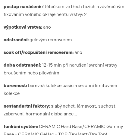
postup nanášení:
štětečkem ve třech tazích a závěrečným
fixováním volného okraje nehtu vrstvy: 2
výpotková vrstva:
ano
odstranění:
gelovým removerem
soak off/rozpuštění removerem:
ano
doba odstranění:
12-15 min při narušení svrchní vrstvy
broušením nebo pilováním
barevnost:
barevná kolekce basic a sezónní limitované
kolekce
nestandartní faktory:
slabý nehet, lámavost, suchost,
zabarvení, hormonální disbalance…
funk
ční syst
é
m:
CERAMIC Hard Base/CERAMIC Gummy
Base + CERAMIC Gel lac + TOP (Dry Matt/Dry Top)