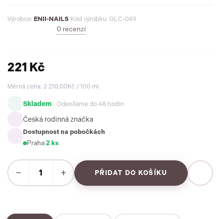
Výrobce:
ENII-NAILS
|
Kód výrobku: GLC-049
0 recenzí
221 Kč
Měrná cena: 2 210,00Kč / 100 ml
Skladem
· Odesíláme do 48 hodin
Česká rodinná značka
Dostupnost na pobočkách
Praha
·
2 ks
−
+
PŘIDAT DO KOŠÍKU