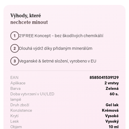
Výhody, které
nechcete minout
21FREE Koncept – bez škodlivých chemikálií
1
Dlouhá výdrž díky přidaným minerálům
2
Veganské & šetrné složení, vyrobeno v EU
3
EAN
8585041539129
Aplikace
2 vrstvy
Barva
Zelená
Doba vytvrzení v UV/LED
60 s.
lampě
Druh zboží
Gel lak
Konzistence
Krémová
Krytí
Vysoké
Lesk
Vysoký
Objem
10 ml