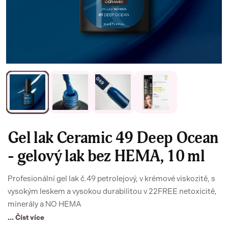
Gel lak Ceramic 49 Deep Ocean
- gelový lak bez HEMA, 10 ml
Profesionální gel lak č.49 petrolejový, v krémové viskozitě, s
vysokým leskem a vysokou durabilitou v 22FREE netoxicitě,
minerály a NO HEMA
... Číst více