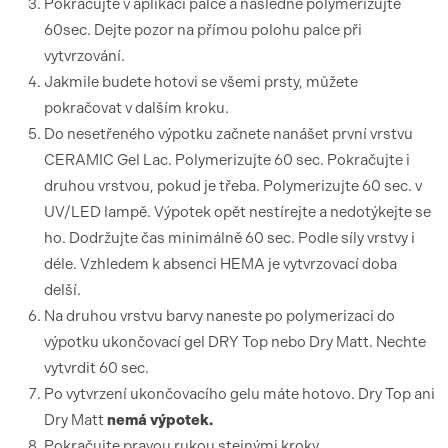
Pokračujte v aplikaci palce a následně polymerizujte
60sec. Dejte pozor na přímou polohu palce při
vytvrzování.
Jakmile budete hotovi se všemi prsty, můžete
pokračovat v dalším kroku.
Do nesetřeného výpotku začnete nanášet první vrstvu
CERAMIC Gel Lac. Polymerizujte 60 sec. Pokračujte i
druhou vrstvou, pokud je třeba. Polymerizujte 60 sec. v
UV/LED lampě. Výpotek opět nestírejte a nedotýkejte se
ho. Dodržujte čas minimálně 60 sec. Podle síly vrstvy i
déle. Vzhledem k absenci HEMA je vytvrzovací doba
delší.
Na druhou vrstvu barvy naneste po polymerizaci do
výpotku ukončovací gel DRY Top nebo Dry Matt. Nechte
vytvrdit 60 sec.
Po vytvrzení ukončovacího gelu máte hotovo. Dry Top ani
Dry Matt
nemá výpotek.
Pokračujte pravou rukou stejnými kroky.