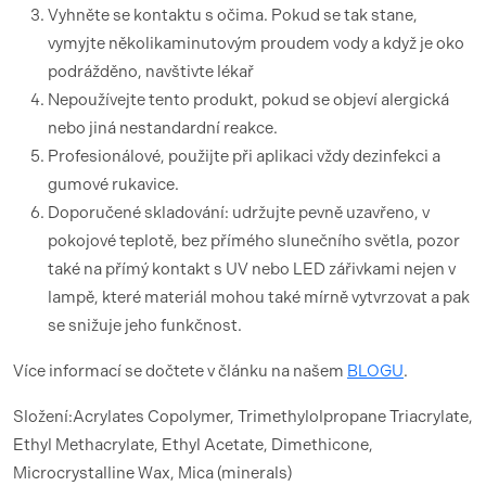
Vyhněte se kontaktu s očima. Pokud se tak stane,
vymyjte několikaminutovým proudem vody a když je oko
podrážděno, navštivte lékař
Nepoužívejte tento produkt, pokud se objeví alergická
nebo jiná nestandardní reakce.
Profesionálové, použijte při aplikaci vždy dezinfekci a
gumové rukavice.
Doporučené skladování: udržujte pevně uzavřeno, v
pokojové teplotě, bez přímého slunečního světla, pozor
také na přímý kontakt s UV nebo LED zářivkami nejen v
lampě, které materiál mohou také mírně vytvrzovat a pak
se snižuje jeho funkčnost.
Více informací se dočtete v článku na našem
BLOGU
.
Složení:Acrylates Copolymer, Trimethylolpropane Triacrylate,
Ethyl Methacrylate, Ethyl Acetate, Dimethicone,
Microcrystalline Wax, Mica (minerals)