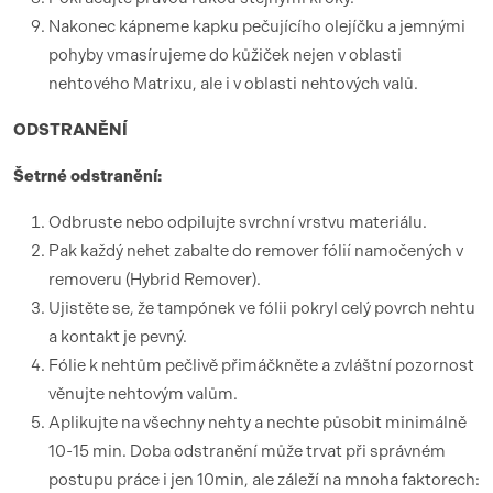
Nakonec kápneme kapku pečujícího olejíčku a jemnými
pohyby vmasírujeme do kůžiček nejen v oblasti
nehtového Matrixu, ale i v oblasti nehtových valů.
ODSTRANĚNÍ
Šetrné odstranění:
Odbruste nebo odpilujte svrchní vrstvu materiálu.
Pak každý nehet zabalte do remover fólií namočených v
removeru (Hybrid Remover).
Ujistěte se, že tampónek ve fólii pokryl celý povrch nehtu
a kontakt je pevný.
Fólie k nehtům pečlivě přimáčkněte a zvláštní pozornost
věnujte nehtovým valům.
Aplikujte na všechny nehty a nechte působit minimálně
10-15 min. Doba odstranění může trvat při správném
postupu práce i jen 10min, ale záleží na mnoha faktorech: