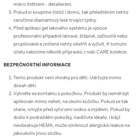
mikro štětcem - detailerem.
Pokud si koupíme čistič i domů, tak přeleštěním nehtů
zaručíme diamantový lesk trvající týdny.
Před aplikací gel lakového systému je vysoce
profesionální případné lámavé, štěpivé, zažloutlé nebo
propilované a zničené nehty ošetřit a vyživit. K tomuto
účelu nabízíme několik přípravků z naší CARE kolekce.
BEZPEČNOSTNÍ
INFORMACE
Tento produkt není vhodný pro děti. Udržujte mimo
dosah dětí.
Vyhněte se kontaktu s pokožkou. Produkt by neměl být
aplikován mimo nehet, na okolní kůžičku. Pokud se tak
stane, omyjte před vytvrzení vodou a mýdlem. Pokud by
došlo k podráždění pokožky, navštivte lékaře. I když
neobsahuje HEMA, může vzniknout alergická reakce na
jakoukoliv jinou složku.