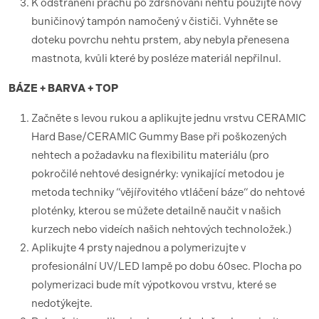
K odstranění prachu po zdrsňování nehtu použijte nový
buničinový tampón namočený v čističi. Vyhněte se
doteku povrchu nehtu prstem, aby nebyla přenesena
mastnota, kvůli které by posléze materiál nepřilnul.
BÁZE + BARVA + TOP
Začněte s levou rukou a aplikujte jednu vrstvu CERAMIC
Hard Base/CERAMIC Gummy Base při poškozených
nehtech a požadavku na flexibilitu materiálu (pro
pokročilé nehtové designérky: vynikající metodou je
metoda techniky “vějířovitého vtláčení báze“ do nehtové
ploténky, kterou se můžete detailně naučit v našich
kurzech nebo videích našich nehtových technoložek.)
Aplikujte 4 prsty najednou a polymerizujte v
profesionální UV/LED lampě po dobu 60sec. Plocha po
polymerizaci bude mít výpotkovou vrstvu, které se
nedotýkejte.