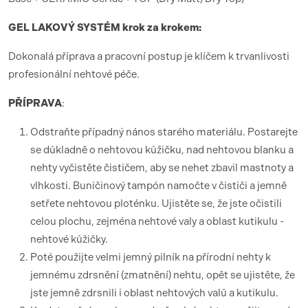
GEL LAKOV
Ý SYST
É
M krok za krokem:
Dokonalá příprava a pracovní postup je klíčem k trvanlivosti
profesionální nehtové péče.
PŘÍ
PRAVA
:
Odstraňte případný nános starého materiálu. Postarejte
se důkladně o nehtovou kůžičku, nad nehtovou blanku a
nehty vyčistěte čističem, aby se nehet zbavil mastnoty a
vlhkosti. Buničinový tampón namočte v čističi a jemně
setřete nehtovou ploténku. Ujistěte se, že jste očistili
celou plochu, zejména nehtové valy a oblast kutikulu -
nehtové kůžičky.
Poté použijte velmi jemný pilník na přírodní nehty k
jemnému zdrsnění (zmatnění) nehtu, opět se ujistěte, že
jste jemně zdrsnili i oblast nehtových valů a kutikulu.