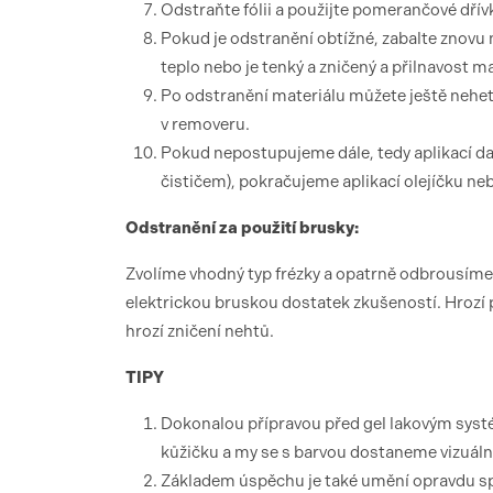
Odstraňte fólii a použijte pomerančové dřívk
Pokud je odstranění obtížné, zabalte znovu 
teplo nebo je tenký a zničený a přilnavost mat
Po odstranění materiálu můžete ještě neh
v removeru.
Pokud nepostupujeme dále, tedy aplikací da
čističem), pokračujeme aplikací olejíčku ne
Odstranění za použití brusky:
Zvolíme vhodný typ frézky a opatrně odbrousíme
elektrickou bruskou dostatek zkušeností. Hrozí 
hrozí zničení nehtů.
TIPY
Dokonalou přípravou před gel lakovým sys
kůžičku a my se s barvou dostaneme vizuáln
Základem úspěchu je také umění opravdu spr