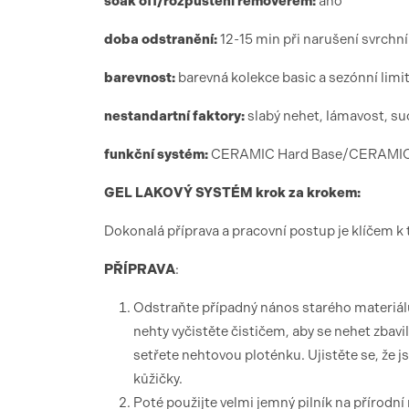
soak off/rozpuštění removerem:
ano
doba odstranění:
12-15 min při narušení svrchn
barevnost:
barevná kolekce basic a sezónní limi
nestandartní faktory:
slabý nehet, lámavost, su
funk
ční syst
é
m:
CERAMIC Hard Base/CERAMIC G
GEL LAKOV
Ý SYST
É
M krok za krokem:
Dokonalá příprava a pracovní postup je klíčem k 
PŘÍ
PRAVA
:
Odstraňte případný nános starého materiálu
nehty vyčistěte čističem, aby se nehet zbav
setřete nehtovou ploténku. Ujistěte se, že js
kůžičky.
Poté použijte velmi jemný pilník na přírodní