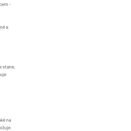
tcem -
ané a
k stane,
uje
aké na
nižuje