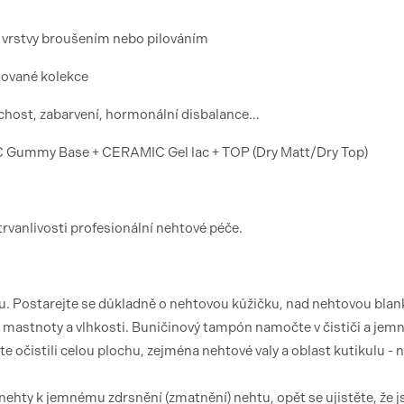
í vrstvy broušením nebo pilováním
tované kolekce
chost, zabarvení, hormonální disbalance…
ummy Base + CERAMIC Gel lac + TOP (Dry Matt/Dry Top)
trvanlivosti profesionální nehtové péče.
. Postarejte se důkladně o nehtovou kůžičku, nad nehtovou blan
il mastnoty a vlhkosti. Buničinový tampón namočte v čističi a jem
te očistili celou plochu, zejména nehtové valy a oblast kutikulu -
 nehty k jemnému zdrsnění (zmatnění) nehtu, opět se ujistěte, že j