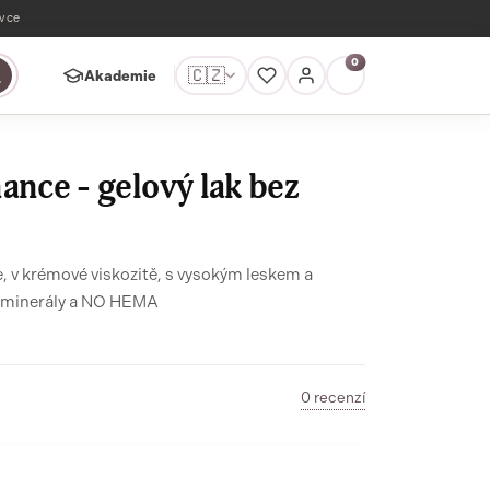
ávce
0
🇨🇿
Akademie
ance - gelový lak bez
ue, v krémové viskozitě, s vysokým leskem a
, minerály a NO HEMA
0 recenzí