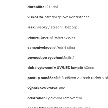
durabilita:
21+ dní
viskozita:
střední gelové konzistence
lesk:
vysoký / střední i bez topu
pigmentace:
středně vysoká
samonivelace:
středně silná
pevnost po vyschnutí:
silná
doba vytvrzení
v UV/LED lamp
ě:
6
0sec
postup nanášení:
štětečkem ve třech tazích a z
výpotková vrstva:
ano
odstranění:
gelovým removerem