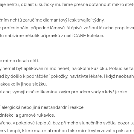
raje nehtu, oblast u kůžičky můžeme přesně dotáhnout mikro ště
ěním nehtů zaručíme diamantový lesk trvající týdny.
e profesionální případné lámavé, štěpivé, zažloutlé nebo propilov
elu nabízíme několik přípravků z naší CARE kolekce.
te mimo dosah dětí.
 neměl být aplikován mimo nehet, na okolní kůžičku. Pokud se ta
 by došlo k podráždění pokožky, navštivte lékaře. I když neobsah
akoukoliv jinou složku.
 stane, vymyjte několikaminutovým proudem vody a když je oko
 alergická nebo jiná nestandardní reakce.
ezinfekci a gumové rukavice.
řeno, v pokojové teplotě, bez přímého slunečního světla, pozor t
 v lampě, které materiál mohou také mírně vytvrzovat a pak se s