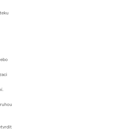
oteku
nebo
zaci
í.
druhou
tvrdit