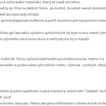
o k odstranění materiálu, který se zvedl od nehtu.
nehty do fólie na dalších 5min. Je možné, že nehet neměl dostate
eriálu byla tedy silnější.
et jemně přepilovat bufferem a setřít buničinovým tampónem n
lšího gel lakového systému (před kterým by bylo nutno nehet od
bo výživného séra na kutikulu a nehtové plochy s masáží.
 materiál. Tento způsob odstranění používáme pouze, máme-li s
poranění a probroušení přírodního nehtu. Výhoda - rychlost. Nev
témem je péče systémem ruská manikúra, která nám “zvedne” na
ě “pod”
ávného lakování. Nehet lakujeme štětečkem v tenké vrstvě ve tř