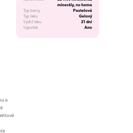
minerály, no hema
Typ barvy
Pastelová
Typ laku
Gelový
Výdrž laku
21 dní
Výpotek
Ano
ku a
ně
 nehtové
ste