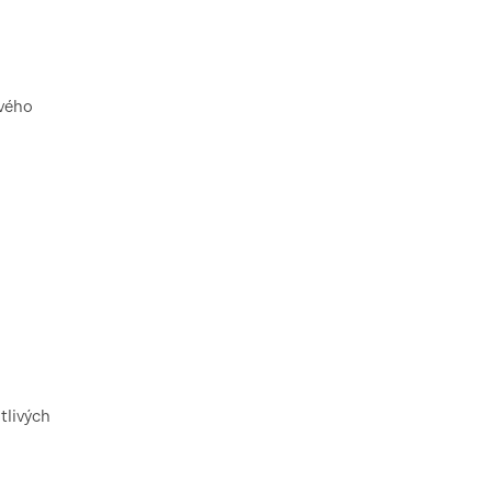
ového
tlivých