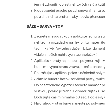
jemně zdrsnili i oblast nehtových valů a kuti
K odstranění prachu po zdrsňování nehtu po
povrchu nehtu prstem, aby nebyla přenesena 
BÁZE + BARVA + TOP
Začněte s levou rukou a aplikujte jednu
nehtech a požadavku na flexibilitu materiál
techniky “vějířovitého vtláčení báze“ do ne
videích našich nehtových technoložek.)
Aplikujte 4 prsty najednou a polymerizujte
bude mít výpotkovou vrstvu, které se nedotý
Pokračujte v aplikaci palce a následně poly
Jakmile budete hotovi se všemi prsty, může
Do nesetřeného výpotku začnete nanášet pr
vrstvou, pokud je třeba. Polymerizujte 60 s
Dodržujte čas minimálně 60 sec. Podle síly 
Na druhou vrstvu barvy naneste po polymeri