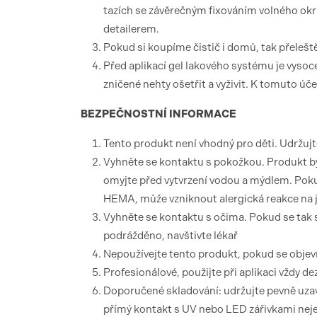
tazích se závěrečným fixováním volného ok
detailerem.
Pokud si koupíme čistič i domů, tak přelešt
Před aplikací gel lakového systému je vysoc
zničené nehty ošetřit a vyživit. K tomuto úč
BEZPEČNOSTNÍ
INFORMACE
Tento produkt není vhodný pro děti. Udržuj
Vyhněte se kontaktu s pokožkou. Produkt by
omyjte před vytvrzení vodou a mýdlem. Pokud
HEMA, může vzniknout alergická reakce na j
Vyhněte se kontaktu s očima. Pokud se tak
podrážděno, navštivte lékař
Nepoužívejte tento produkt, pokud se objeví
Profesionálové, použijte při aplikaci vždy d
Doporučené skladování: udržujte pevně uzav
přímý kontakt s UV nebo LED zářivkami nejen