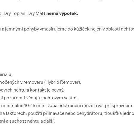
. Dry Top ani Dry Matt
nemá výpotek.
 a jemnými pohyby vmasírujeme do kůžiček nejen v oblasti neht
riálu.
amočených v removeru (Hybrid Remover).
 povrch nehtu a kontakt je pevný.
tní pozornost věnujte nehtovým valům.
t minimálně 10-15 min. Doba odstranění může trvat při správném
ha faktorech: použití přilnavače nebo dehydrátoru, tloušťka jedno
ení a suchost nehtu a další.