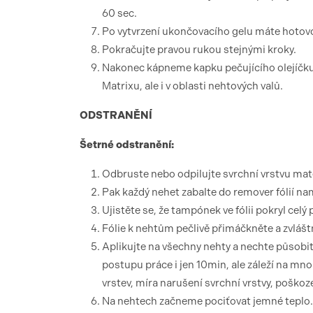
60 sec.
Po vytvrzení ukončovacího gelu máte hotovo
Pokračujte pravou rukou stejnými kroky.
Nakonec kápneme kapku pečujícího olejíčku
Matrixu, ale i v oblasti nehtových valů.
ODSTRANĚNÍ
Šetrné odstranění:
Odbruste nebo odpilujte svrchní vrstvu mate
Pak každý nehet zabalte do remover fólií n
Ujistěte se, že tampónek ve fólii pokryl celý
Fólie k nehtům pečlivě přimáčkněte a zvláš
Aplikujte na všechny nehty a nechte působi
postupu práce i jen 10min, ale záleží na mno
vrstev, míra narušení svrchní vrstvy, poškoz
Na nehtech začneme pociťovat jemné teplo.