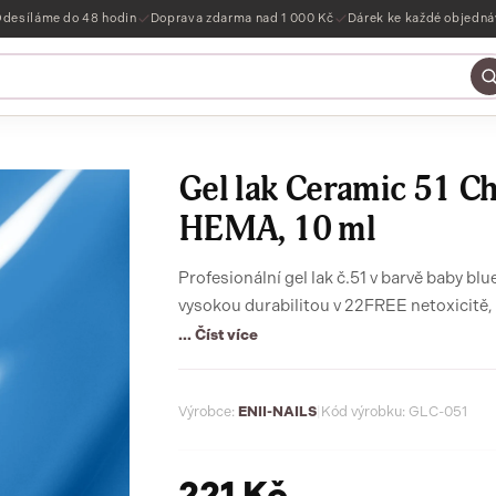
desíláme do 48 hodin
Doprava zdarma nad 1 000 Kč
Dárek ke každé objedn
Gel lak Ceramic 51 Ch
HEMA, 10 ml
Profesionální gel lak č.51 v barvě baby bl
vysokou durabilitou v 22FREE netoxicitě
... Číst více
Výrobce:
ENII-NAILS
|
Kód výrobku: GLC-051
221 Kč