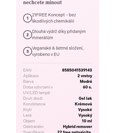
nechcete minout
21FREE Koncept – bez
1
škodlivých chemikálií
Dlouhá výdrž díky přidaným
2
minerálům
Veganské & šetrné složení,
3
vyrobeno v EU
EAN
8585041539143
Aplikace
2 vrstvy
Barva
Modrá
Doba vytvrzení v
60 s.
UV/LED lampě
Druh zboží
Gel lak
Konzistence
Krémová
Krytí
Vysoké
Lesk
Vysoký
Objem
10 ml
Odstranění
Hybrid remover
Specifikace
22 free netoxicita,