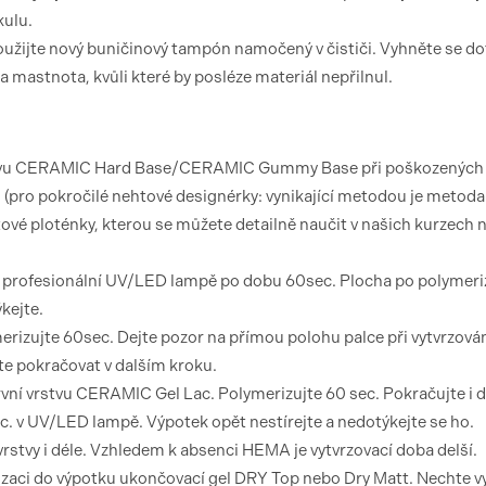
kulu.
užijte nový buničinový tampón namočený v čističi. Vyhněte se d
mastnota, kvůli které by posléze materiál nepřilnul.
 vrstvu CERAMIC Hard Base/CERAMIC Gummy Base při poškozených
u (pro pokročilé nehtové designérky: vynikající metodou je metoda
htové ploténky, kterou se můžete detailně naučit v našich kurzech 
 v profesionální UV/LED lampě po dobu 60sec. Plocha po polymeri
kejte.
merizujte 60sec. Dejte pozor na přímou polohu palce při vytvrzován
te pokračovat v dalším kroku.
vní vrstvu CERAMIC Gel Lac. Polymerizujte 60 sec. Pokračujte i 
ec. v UV/LED lampě. Výpotek opět nestírejte a nedotýkejte se ho.
vrstvy i déle. Vzhledem k absenci HEMA je vytvrzovací doba delší.
zaci do výpotku ukončovací gel DRY Top nebo Dry Matt. Nechte vy