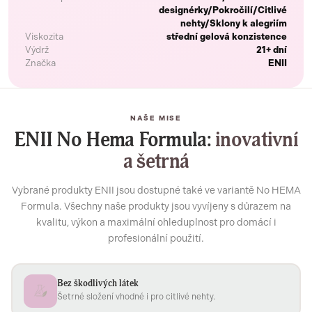
designérky/Pokročilí/Citlivé
nehty/Sklony k alegriím
Viskozita
střední gelová konzistence
Výdrž
21+ dní
Značka
ENII
NAŠE MISE
ENII No Hema Formula:
inovativní
a šetrná
Vybrané produkty ENII jsou dostupné také ve variantě No HEMA
Formula. Všechny naše produkty jsou vyvíjeny s důrazem na
kvalitu, výkon a maximální ohleduplnost pro domácí i
profesionální použití.
Bez škodlivých látek
Šetrné složení vhodné i pro citlivé nehty.