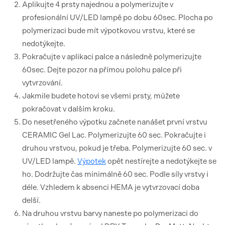
Aplikujte 4 prsty najednou a polymerizujte v
profesionální UV/LED lampě po dobu 60sec. Plocha po
polymerizaci bude mít výpotkovou vrstvu, které se
nedotýkejte.
Pokračujte v aplikaci palce a následně polymerizujte
60sec. Dejte pozor na přímou polohu palce při
vytvrzování.
Jakmile budete hotovi se všemi prsty, můžete
pokračovat v dalším kroku.
Do nesetřeného výpotku začnete nanášet první vrstvu
CERAMIC Gel Lac. Polymerizujte 60 sec. Pokračujte i
druhou vrstvou, pokud je třeba. Polymerizujte 60 sec. v
UV/LED lampě.
Výpotek
opět nestírejte a nedotýkejte se
ho. Dodržujte čas minimálně 60 sec. Podle síly vrstvy i
déle. Vzhledem k absenci HEMA je vytvrzovací doba
delší.
Na druhou vrstvu barvy naneste po polymerizaci do