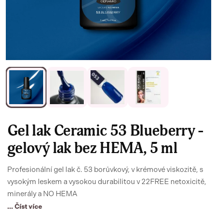
Gel lak Ceramic 53 Blueberry -
gelový lak bez HEMA, 5 ml
Profesionální gel lak č. 53 borůvkový, v krémové viskozitě, s
vysokým leskem a vysokou durabilitou v 22FREE netoxicitě,
minerály a NO HEMA
... Číst více