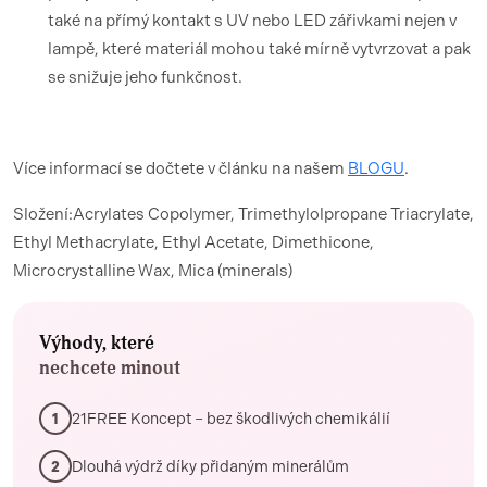
také na přímý kontakt s UV nebo LED zářivkami nejen v
lampě, které materiál mohou také mírně vytvrzovat a pak
se snižuje jeho funkčnost.
Více informací se dočtete v článku na našem
BLOGU
.
Složení:Acrylates Copolymer, Trimethylolpropane Triacrylate,
Ethyl Methacrylate, Ethyl Acetate, Dimethicone,
Microcrystalline Wax, Mica (minerals)
Výhody, které
nechcete minout
21FREE Koncept – bez škodlivých chemikálií
1
Dlouhá výdrž díky přidaným minerálům
2