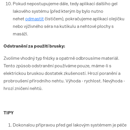
Pokud nepostupujeme dále, tedy aplikací dalšího gel
lakového systému (před kterým by bylo nutno
nehet
odmastit
čističem), pokračujeme aplikací olejíčku
nebo výživného séra na kutikulu a nehtové plochy s
masáží.
Odstranění za použití brusky:
Zvolíme vhodný typ frézky a opatrně odbrousíme materiál.
Tento způsob odstranění používáme pouze, máme-li s
elektrickou bruskou dostatek zkušeností. Hrozí poranění a
probroušení přírodního nehtu. Výhoda - rychlost. Nevýhoda -
hrozí zničení nehtů.
TIPY
Dokonalou přípravou před gel lakovým systémem je péče