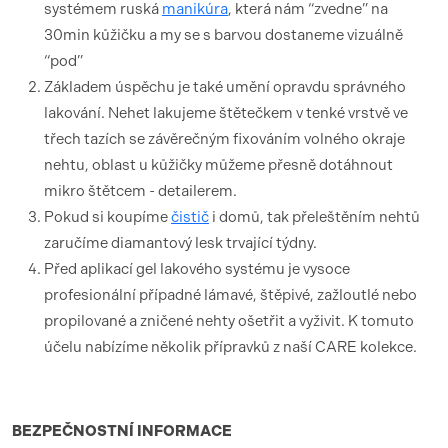
systémem ruská
manikúra
, která nám “zvedne” na
30min kůžičku a my se s barvou dostaneme vizuálně
“pod”
Základem úspěchu je také umění opravdu správného
lakování. Nehet lakujeme štětečkem v tenké vrstvě ve
třech tazích se závěrečným fixováním volného okraje
nehtu, oblast u kůžičky můžeme přesně dotáhnout
mikro štětcem - detailerem.
Pokud si koupíme
čistič
i domů, tak přeleštěním nehtů
zaručíme diamantový lesk trvající týdny.
Před aplikací gel lakového systému je vysoce
profesionální případné lámavé, štěpivé, zažloutlé nebo
propilované a zničené nehty ošetřit a vyživit. K tomuto
účelu nabízíme několik přípravků z naší CARE kolekce.
BEZPEČNOSTNÍ
INFORMACE