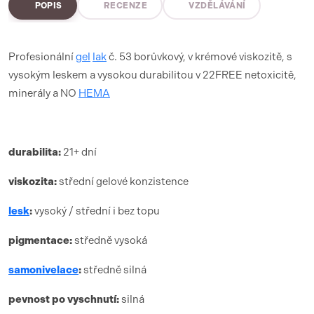
POPIS
RECENZE
VZDĚLÁVÁNÍ
Profesionální
gel
lak
č. 53 borůvkový, v krémové viskozitě, s
vysokým leskem a vysokou durabilitou v 22FREE netoxicitě,
minerály a NO
HEMA
durabilita:
21+ dní
viskozita:
střední gelové konzistence
lesk
:
vysoký / střední i bez topu
pigmentace:
středně vysoká
samonivelace
:
středně silná
pevnost po vyschnutí:
silná