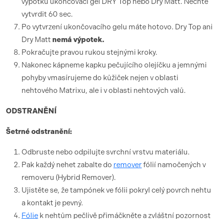
výpotku ukončovací gel DRY Top nebo Dry Matt. Nechte
vytvrdit 60 sec.
Po vytvrzení ukončovacího gelu máte hotovo. Dry Top ani
Dry Matt
nemá výpotek.
Pokračujte pravou rukou stejnými kroky.
Nakonec kápneme kapku pečujícího olejíčku a jemnými
pohyby vmasírujeme do kůžiček nejen v oblasti
nehtového Matrixu, ale i v oblasti nehtových valů.
ODSTRANĚNÍ
Šetrné odstranění:
Odbruste nebo odpilujte svrchní vrstvu materiálu.
Pak každý nehet zabalte do
remover
fólií namočených v
removeru (Hybrid Remover).
Ujistěte se, že tampónek ve fólii pokryl celý povrch nehtu
a kontakt je pevný.
Fólie
k nehtům pečlivě přimáčkněte a zvláštní pozornost