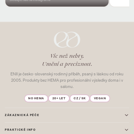
Víc než nehty.
Umění a preciznost.
ENII je česko-slovenský rodinný příběh, psaný s láskou od roku
2005. Produkty bez HEMA pro profesionální výsledky doma i v
salonu.
NO HEMA
20+ LET
CZ / SK
VEGAN
ZÁKAZNICKÁ PÉČE
Kontakt
PRAKTICKÉ INFO
Časté dotazy