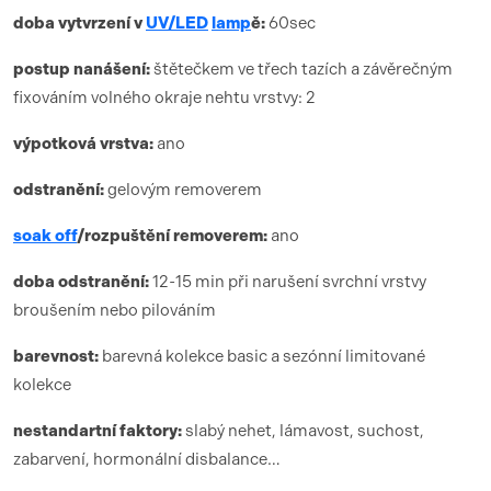
doba vytvrzení
v
UV/LED
lamp
ě:
6
0sec
postup nanášení:
štětečkem ve třech tazích a závěrečným
fixováním volného okraje nehtu vrstvy: 2
výpotková vrstva:
ano
odstranění:
gelovým removerem
soak off
/rozpuštění removerem:
ano
doba odstranění:
12-15 min při narušení svrchní vrstvy
broušením nebo pilováním
barevnost:
barevná kolekce basic a sezónní limitované
kolekce
nestandartní faktory:
slabý nehet, lámavost, suchost,
zabarvení, hormonální disbalance…