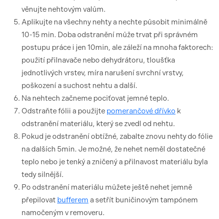
věnujte nehtovým valům.
Aplikujte na všechny nehty a nechte působit minimálně
10-15 min. Doba odstranění může trvat při správném
postupu práce i jen 10min, ale záleží na mnoha faktorech:
použití přilnavače nebo dehydrátoru, tloušťka
jednotlivých vrstev, míra narušení svrchní vrstvy,
poškození a suchost nehtu a další.
Na nehtech začneme pociťovat jemné teplo.
Odstraňte fólii a použijte
pomerančové dřívko
k
odstranění materiálu, který se zvedl od nehtu.
Pokud je odstranění obtížné, zabalte znovu nehty do fólie
na dalších 5min. Je možné, že nehet neměl dostatečné
teplo nebo je tenký a zničený a přilnavost materiálu byla
tedy silnější.
Po odstranění materiálu můžete ještě nehet jemně
přepilovat
bufferem
a setřít buničinovým tampónem
namočeným v removeru.