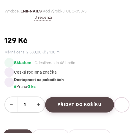
Výrobce:
ENII-NAILS
|
Kód výrobku: GLC-053-5
0 recenzí
129 Kč
Měrná cena: 2 580,00Kč / 100 ml
Skladem
· Odesíláme do 48 hodin
Česká rodinná značka
Dostupnost na pobočkách
Praha
·
3 ks
−
+
PŘIDAT DO KOŠÍKU