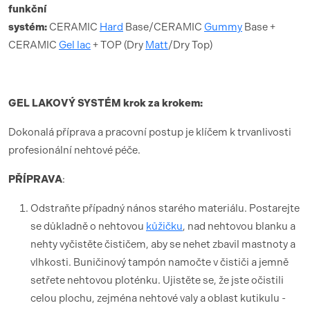
funk
ční
syst
é
m:
CERAMIC
Hard
Base/CERAMIC
Gummy
Base +
CERAMIC
Gel lac
+ TOP (Dry
Matt
/Dry Top)
GEL LAKOV
Ý SYST
É
M krok za krokem:
Dokonalá příprava a pracovní postup je klíčem k trvanlivosti
profesionální nehtové péče.
PŘÍ
PRAVA
:
Odstraňte případný nános starého materiálu. Postarejte
se důkladně o nehtovou
kůžičku
, nad nehtovou blanku a
nehty vyčistěte čističem, aby se nehet zbavil mastnoty a
vlhkosti. Buničinový tampón namočte v čističi a jemně
setřete nehtovou ploténku. Ujistěte se, že jste očistili
celou plochu, zejména nehtové valy a oblast kutikulu -