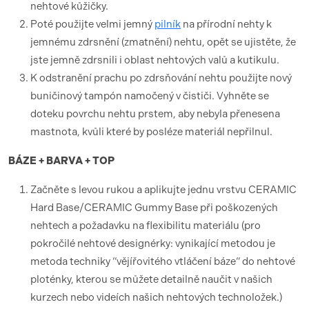
nehtové kůžičky.
Poté použijte velmi jemný
pilník
na přírodní nehty k
jemnému zdrsnění (zmatnění) nehtu, opět se ujistěte, že
jste jemně zdrsnili i oblast nehtových valů a kutikulu.
K odstranění prachu po zdrsňování nehtu použijte nový
buničinový tampón namočený v čističi. Vyhněte se
doteku povrchu nehtu prstem, aby nebyla přenesena
mastnota, kvůli které by posléze materiál nepřilnul.
BÁZE + BARVA + TOP
Začněte s levou rukou a aplikujte jednu vrstvu CERAMIC
Hard Base/CERAMIC Gummy Base při poškozených
nehtech a požadavku na flexibilitu materiálu (pro
pokročilé nehtové designérky: vynikající metodou je
metoda techniky “vějířovitého vtláčení báze“ do nehtové
ploténky, kterou se můžete detailně naučit v našich
kurzech nebo videích našich nehtových technoložek.)