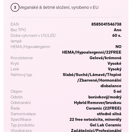
Veganské & šetrné složení, vyrobeno v EU
3
EAN
8585041546738
Bez TPO
Ano
Doba vytvrzení v UV/LED
60 s.
lampě
HEMA/Hypoalergenní
NO
HEMA/Hypoalergenní/22FREE
Konzistence
Gelová/krémová
Krytí
Vysoké
Lesk
Vysoký
Nehtový typ
Slabé/Suché/Lámavé/Třepivé
/Zbarvené/Hormonální
disbalance
Objem
5 ml
Odstín
borůvkový/modrý
Odstranění
Hybrid Remover/bruskou
Řada
Ceramic (22FREE)
Samonivelace
středně silná
Specifikace
22 free netoxicita, minerály
Typ produktu
Gel Lak Ceramic
Vhodné pro
Začátečníci/Profesionální