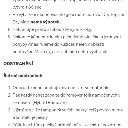
vytvrdit 60 sec.
Po vytvrzení ukončovacího gelu máte hotovo. Dry Top ani
Dry Matt
nemá výpotek.
Pokračujte pravou rukou stejnými kroky.
Nakonec kápneme kapku pečujícího olejíčku a jemnými
pohyby vmasírujeme do kůžiček nejen v oblasti
nehtového Matrixu, ale i v oblasti nehtových valů.
ODSTRANĚNÍ
Šetrné odstranění:
Odbruste nebo odpilujte svrchní vrstvu materiálu.
Pak každý nehet zabalte do remover fólií namočených v
removeru (Hybrid Remover).
Ujistěte se, že tampónek ve fólii pokryl celý povrch nehtu
a kontakt je pevný.
Fólie k nehtům pečlivě přimáčkněte a zvláštní pozornost