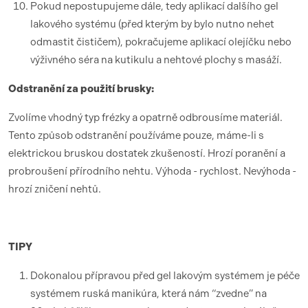
Pokud nepostupujeme dále, tedy aplikací dalšího gel
lakového systému (před kterým by bylo nutno nehet
odmastit čističem), pokračujeme aplikací olejíčku nebo
výživného séra na kutikulu a nehtové plochy s masáží.
Odstranění za použití brusky:
Zvolíme vhodný typ frézky a opatrně odbrousíme materiál.
Tento způsob odstranění používáme pouze, máme-li s
elektrickou bruskou dostatek zkušeností. Hrozí poranění a
probroušení přírodního nehtu. Výhoda - rychlost. Nevýhoda -
hrozí zničení nehtů.
TIPY
Dokonalou přípravou před gel lakovým systémem je péče
systémem ruská manikúra, která nám “zvedne” na