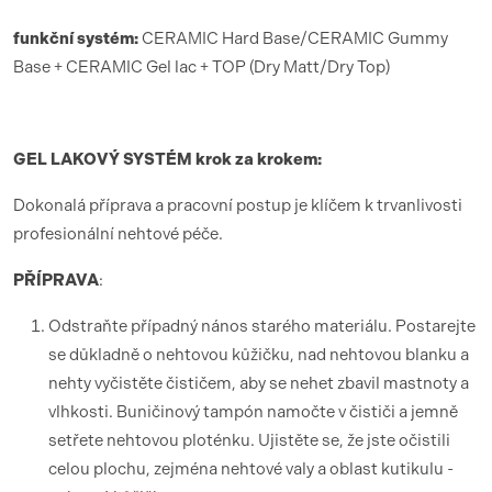
funk
ční syst
é
m:
CERAMIC Hard Base/CERAMIC Gummy
Base + CERAMIC Gel lac + TOP (Dry Matt/Dry Top)
GEL LAKOV
Ý SYST
É
M krok za krokem:
Dokonalá příprava a pracovní postup je klíčem k trvanlivosti
profesionální nehtové péče.
PŘÍ
PRAVA
:
Odstraňte případný nános starého materiálu. Postarejte
se důkladně o nehtovou kůžičku, nad nehtovou blanku a
nehty vyčistěte čističem, aby se nehet zbavil mastnoty a
vlhkosti. Buničinový tampón namočte v čističi a jemně
setřete nehtovou ploténku. Ujistěte se, že jste očistili
celou plochu, zejména nehtové valy a oblast kutikulu -