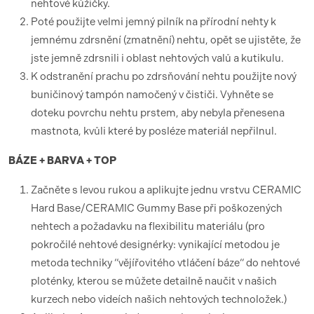
nehtové kůžičky.
Poté použijte velmi jemný pilník na přírodní nehty k
jemnému zdrsnění (zmatnění) nehtu, opět se ujistěte, že
jste jemně zdrsnili i oblast nehtových valů a kutikulu.
K odstranění prachu po zdrsňování nehtu použijte nový
buničinový tampón namočený v čističi. Vyhněte se
doteku povrchu nehtu prstem, aby nebyla přenesena
mastnota, kvůli které by posléze materiál nepřilnul.
BÁZE + BARVA + TOP
Začněte s levou rukou a aplikujte jednu vrstvu CERAMIC
Hard Base/CERAMIC Gummy Base při poškozených
nehtech a požadavku na flexibilitu materiálu (pro
pokročilé nehtové designérky: vynikající metodou je
metoda techniky “vějířovitého vtláčení báze“ do nehtové
ploténky, kterou se můžete detailně naučit v našich
kurzech nebo videích našich nehtových technoložek.)