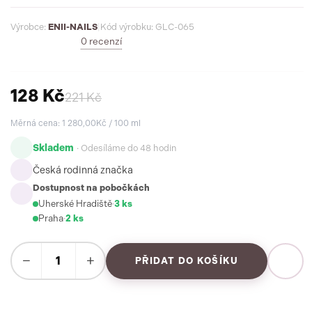
Výrobce:
ENII-NAILS
|
Kód výrobku: GLC-065
0 recenzí
128 Kč
221 Kč
Měrná cena: 1 280,00Kč / 100 ml
Skladem
· Odesíláme do 48 hodin
Česká rodinná značka
Dostupnost na pobočkách
Uherské Hradiště
·
3 ks
Praha
·
2 ks
−
+
PŘIDAT DO KOŠÍKU