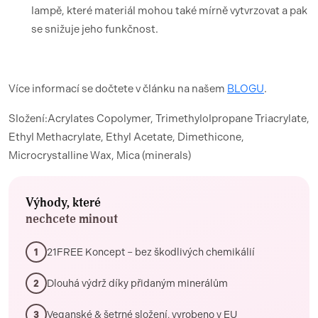
lampě, které materiál mohou také mírně vytvrzovat a pak
se snižuje jeho funkčnost.
Více informací se dočtete v článku na našem
BLOGU
.
Složení:Acrylates Copolymer, Trimethylolpropane Triacrylate,
Ethyl Methacrylate, Ethyl Acetate, Dimethicone,
Microcrystalline Wax, Mica (minerals)
Výhody, které
nechcete minout
21FREE Koncept – bez škodlivých chemikálií
1
Dlouhá výdrž díky přidaným minerálům
2
Veganské & šetrné složení, vyrobeno v EU
3