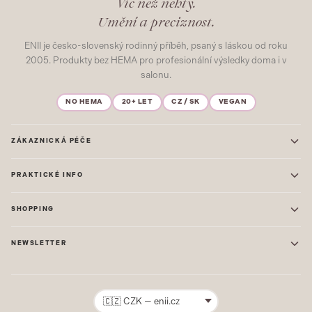
Víc než nehty.
Umění a preciznost.
ENII je česko-slovenský rodinný příběh, psaný s láskou od roku
2005. Produkty bez HEMA pro profesionální výsledky doma i v
salonu.
NO HEMA
20+ LET
CZ / SK
VEGAN
ZÁKAZNICKÁ PÉČE
Kontakt
PRAKTICKÉ INFO
Časté dotazy
Blog & Inspirace
Prodejna: Praha
Mapa stránek
SHOPPING
Prodejna: Uherské Hradiště
O nás
ONE STEP
Ochrana osobních údajů
NEWSLETTER
GEL LAKY
Obchodní podmínky
STARTOVACÍ SADY
Novinky, tipy a inspirace přímo do vašeho e-mailu. Jako první.
Reklamace
STAVEBNÍ MATERIÁL
Přihlásit