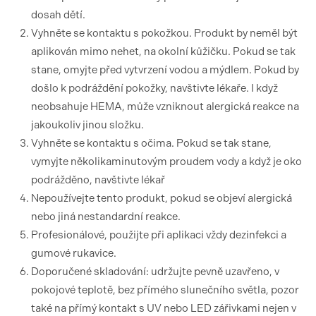
dosah dětí.
Vyhněte se kontaktu s pokožkou. Produkt by neměl být
aplikován mimo nehet, na okolní kůžičku. Pokud se tak
stane, omyjte před vytvrzení vodou a mýdlem. Pokud by
došlo k podráždění pokožky, navštivte lékaře. I když
neobsahuje HEMA, může vzniknout alergická reakce na
jakoukoliv jinou složku.
Vyhněte se kontaktu s očima. Pokud se tak stane,
vymyjte několikaminutovým proudem vody a když je oko
podrážděno, navštivte lékař
Nepoužívejte tento produkt, pokud se objeví alergická
nebo jiná nestandardní reakce.
Profesionálové, použijte při aplikaci vždy dezinfekci a
gumové rukavice.
Doporučené skladování: udržujte pevně uzavřeno, v
pokojové teplotě, bez přímého slunečního světla, pozor
také na přímý kontakt s UV nebo LED zářivkami nejen v