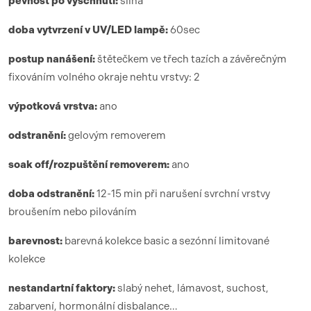
pevnost po vyschnutí:
silná
doba vytvrzení
v UV/LED lamp
ě:
6
0sec
postup nanášení:
štětečkem ve třech tazích a závěrečným
fixováním volného okraje nehtu vrstvy: 2
výpotková vrstva:
ano
odstranění:
gelovým removerem
soak off/rozpuštění removerem:
ano
doba odstranění:
12-15 min při narušení svrchní vrstvy
broušením nebo pilováním
barevnost:
barevná kolekce basic a sezónní limitované
kolekce
nestandartní faktory:
slabý nehet, lámavost, suchost,
zabarvení, hormonální disbalance…