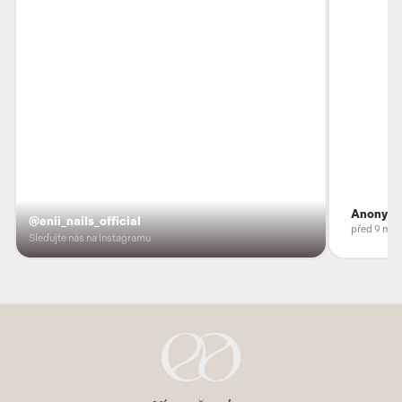
Anonym
@enii_nails_official
před 9 měs
Sledujte nás na Instagramu