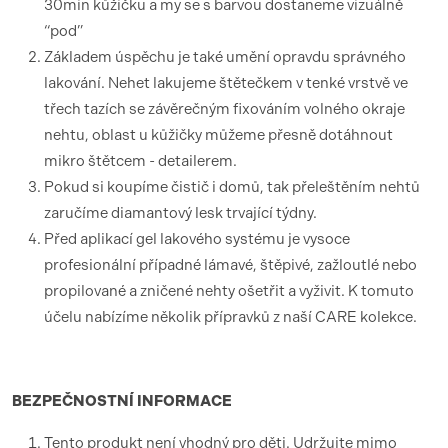
30min kůžičku a my se s barvou dostaneme vizuálně
“pod”
Základem úspěchu je také umění opravdu správného
lakování. Nehet lakujeme štětečkem v tenké vrstvě ve
třech tazích se závěrečným fixováním volného okraje
nehtu, oblast u kůžičky můžeme přesně dotáhnout
mikro štětcem - detailerem.
Pokud si koupíme čistič i domů, tak přeleštěním nehtů
zaručíme diamantový lesk trvající týdny.
Před aplikací gel lakového systému je vysoce
profesionální případné lámavé, štěpivé, zažloutlé nebo
propilované a zničené nehty ošetřit a vyživit. K tomuto
účelu nabízíme několik přípravků z naší CARE kolekce.
BEZPEČNOSTNÍ
INFORMACE
Tento produkt není vhodný pro děti. Udržujte mimo