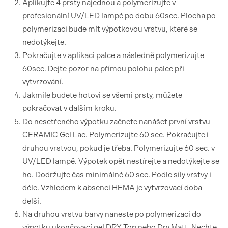
Aplikujte 4 prsty najednou a polymerizujte v
profesionální UV/LED lampě po dobu 60sec. Plocha po
polymerizaci bude mít výpotkovou vrstvu, které se
nedotýkejte.
Pokračujte v aplikaci palce a následně polymerizujte
60sec. Dejte pozor na přímou polohu palce při
vytvrzování.
Jakmile budete hotovi se všemi prsty, můžete
pokračovat v dalším kroku.
Do nesetřeného výpotku začnete nanášet první vrstvu
CERAMIC Gel Lac. Polymerizujte 60 sec. Pokračujte i
druhou vrstvou, pokud je třeba. Polymerizujte 60 sec. v
UV/LED lampě. Výpotek opět nestírejte a nedotýkejte se
ho. Dodržujte čas minimálně 60 sec. Podle síly vrstvy i
déle. Vzhledem k absenci HEMA je vytvrzovací doba
delší.
Na druhou vrstvu barvy naneste po polymerizaci do
výpotku ukončovací gel DRY Top nebo Dry Matt. Nechte