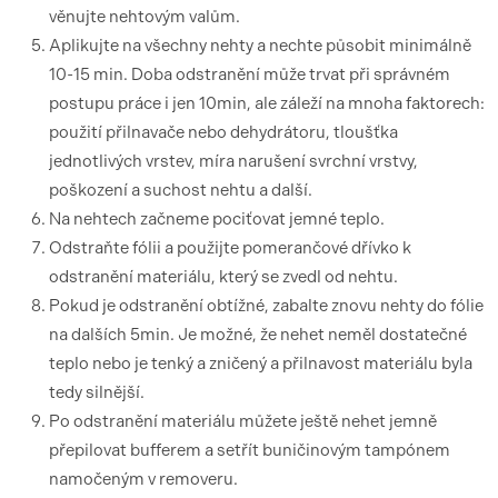
věnujte nehtovým valům.
Aplikujte na všechny nehty a nechte působit minimálně
10-15 min. Doba odstranění může trvat při správném
postupu práce i jen 10min, ale záleží na mnoha faktorech:
použití přilnavače nebo dehydrátoru, tloušťka
jednotlivých vrstev, míra narušení svrchní vrstvy,
poškození a suchost nehtu a další.
Na nehtech začneme pociťovat jemné teplo.
Odstraňte fólii a použijte pomerančové dřívko k
odstranění materiálu, který se zvedl od nehtu.
Pokud je odstranění obtížné, zabalte znovu nehty do fólie
na dalších 5min. Je možné, že nehet neměl dostatečné
teplo nebo je tenký a zničený a přilnavost materiálu byla
tedy silnější.
Po odstranění materiálu můžete ještě nehet jemně
přepilovat bufferem a setřít buničinovým tampónem
namočeným v removeru.