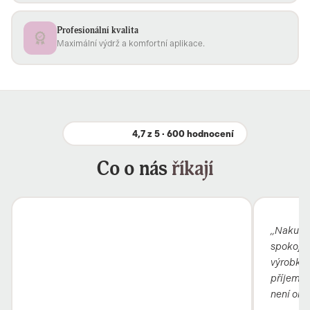
Profesionální kvalita
Maximální výdrž a komfortní aplikace.
4,7 z 5 · 600 hodnocení
Co o nás
říkají
„Nakupuj
spokojená
výrobky 
příjemní
není obc