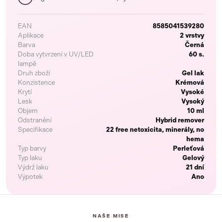
EAN
8585041539280
Aplikace
2 vrstvy
Barva
Černá
Doba vytvrzení v UV/LED
60 s.
lampě
Druh zboží
Gel lak
Konzistence
Krémová
Krytí
Vysoké
Lesk
Vysoký
Objem
10 ml
Odstranění
Hybrid remover
Specifikace
22 free netoxicita, minerály, no
hema
Typ barvy
Perleťová
Typ laku
Gelový
Výdrž laku
21 dní
Výpotek
Ano
NAŠE MISE