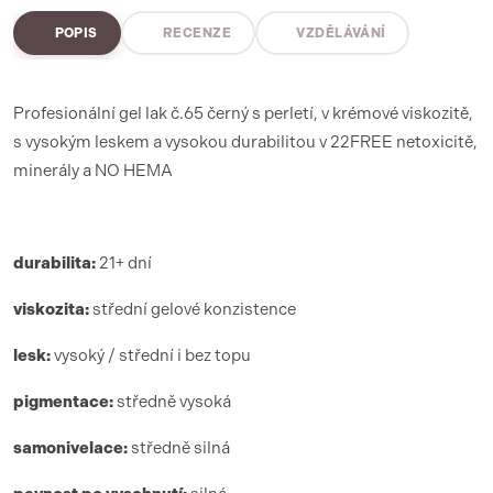
POPIS
RECENZE
VZDĚLÁVÁNÍ
Profesionální gel lak č.65 černý s perletí, v krémové viskozitě,
s vysokým leskem a vysokou durabilitou v 22FREE netoxicitě,
minerály a NO HEMA
durabilita:
21+ dní
viskozita:
střední gelové konzistence
lesk:
vysoký / střední i bez topu
pigmentace:
středně vysoká
samonivelace:
středně silná